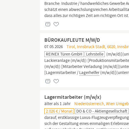
Branche: Industrie / handwerkliches Gewerbe Ar
schätzt einen abwechslungsreichen Arbeitsallta
dass alles zur richtigen Zeit am richtigen Ort ist.
BÜROKAUFLEUTE M/W/D
07.05.2026
Tirol, Innsbruck Stadt, 6020, Innsb
REINEX Türen GmbH
Lehrstelle
(m/w/d)](un
Lackieranlage (m/w/d)) [Produktionsmitarbeit
(m/w/d)) [Mitarbeiter Verladung (m/w/d)](unt
[Lagermitarbeiter /
Lagerhelfer
(m/w/d)](unter
Lagermitarbeiter (m/w/x)
älter als 1 Jahr
Niederösterreich, Wien Umgeb
2.026 € / Monat
DO & CO - Aktiengesellschaft
darauf, erstklassige Luxus-Flugzeugverpflegun
sich der Gestaltung eines einmaligen Erlebnisse