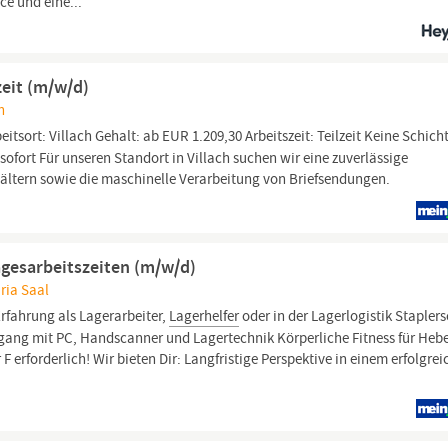
ce und eine...
zeit (m/w/d)
h
eitsort: Villach Gehalt: ab EUR 1.209,30 Arbeitszeit: Teilzeit Keine Schich
sofort Für unseren Standort in Villach suchen wir eine zuverlässige
ältern sowie die maschinelle Verarbeitung von Briefsendungen.
Tagesarbeitszeiten (m/w/d)
ria Saal
rfahrung als Lagerarbeiter,
Lagerhelfer
oder in der Lagerlogistik Stapler
gang mit PC, Handscanner und Lagertechnik Körperliche Fitness für Heb
F erforderlich! Wir bieten Dir: Langfristige Perspektive in einem erfolgre