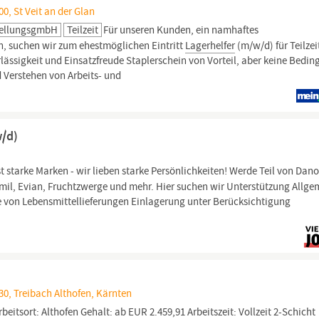
0, St Veit an der Glan
tellungsgmbH
Teilzeit
Für unseren Kunden, ein namhaftes
an, suchen wir zum ehestmöglichen Eintritt
Lagerhelfer
(m/w/d) für Teilzei
rlässigkeit und Einsatzfreude Staplerschein von Vorteil, aber keine Bedi
 Verstehen von Arbeits- und
w/d)
t starke Marken - wir lieben starke Persönlichkeiten! Werde Teil von Dan
il, Evian, Fruchtzwerge und mehr. Hier suchen wir Unterstützung Allge
e von Lebensmittellieferungen Einlagerung unter Berücksichtigung
30, Treibach Althofen, Kärnten
rbeitsort: Althofen Gehalt: ab EUR 2.459,91 Arbeitszeit: Vollzeit 2-Schicht