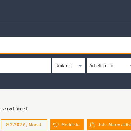
örsen gebündelt.
2.202
Ø
€ /
Monat
Merkliste
Job-
Alarm
aktiv