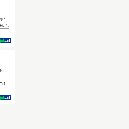
ng?
er:in:
rbeit
mit