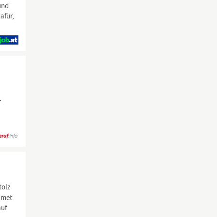
und
afür,
r
tolz
dmet
auf