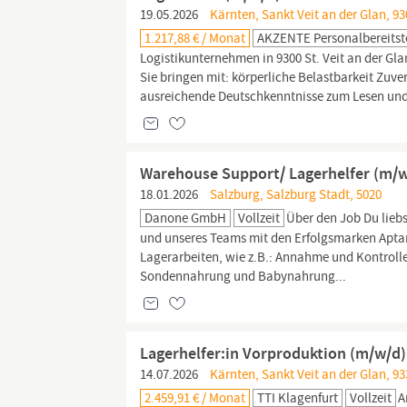
19.05.2026
Kärnten, Sankt Veit an der Glan, 930
1.217,88 € / Monat
AKZENTE Personalbereits
Logistikunternehmen in 9300 St. Veit an der Gl
Sie bringen mit: körperliche Belastbarkeit Zuve
ausreichende Deutschkenntnisse zum Lesen und
Warehouse Support/ Lagerhelfer (m/
18.01.2026
Salzburg, Salzburg Stadt, 5020
Danone GmbH
Vollzeit
Über den Job Du liebs
und unseres Teams mit den Erfolgsmarken Aptam
Lagerarbeiten, wie z.B.: Annahme und Kontroll
Sondennahrung und Babynahrung...
Lagerhelfer:in Vorproduktion (m/w/d)
14.07.2026
Kärnten, Sankt Veit an der Glan, 93
2.459,91 € / Monat
TTI Klagenfurt
Vollzeit
A