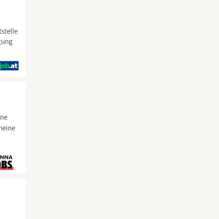
tstelle
ngung
one
meine