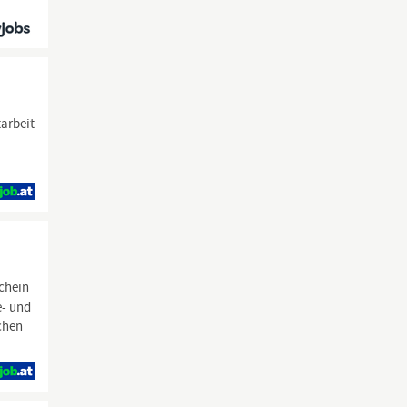
tarbeit
schein
e- und
ichen