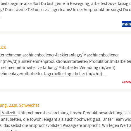
beitsbeginn: ab sofort Du bist gerne in Bewegung, arbeitest zuverlässig 
g? Dann werde Teil unseres Lagerteams! In der Vorproduktion sorgst Du d
..
ruck
ternehmenmaschinenbediener-lackieranlage/ Maschinenbediener
er (m/w/d)](unternehmenproduktionsmitarbeiter/ Produktionsmitarbeite
ernehmenmitarbeiter-verladung/ Mitarbeiter Verladung (m/w/d))
nehmenlagermitarbeiter-
lagerhelfer
Lagerhelfer
(m/w/d)) ...
ung, 2320, Schwechat
Vollzeit
Unternehmensbeschreibung Unsere Produktionsabteilung ist s
g anzubieten, die sowohl elegant als auch hochwertig ist. Unser Team wi
s, das selbst die anspruchsvollsten Passagiere anspricht. Wir legen Wert 