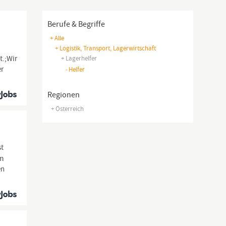
Berufe & Begriffe
+ Alle
+ Logistik, Transport, Lagerwirtschaft
t.;Wir
+ Lagerhelfer
er
-
Helfer
Regionen
+ Österreich
st
am
en