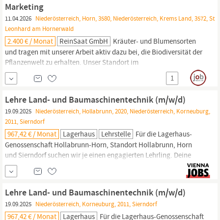
Erstellung von Waldwirtschaftsplänen in
Niederösterreich
Marketing
Forstliche Einsatzleitung
11.04.2026
Niederösterreich, Horn, 3580, Niederösterreich, Krems Land, 3572, St
Leonhard am Hornerwald
2.400 € / Monat
ReinSaat GmbH
Kräuter- und Blumensorten
und tragen mit unserer Arbeit aktiv dazu bei, die Biodiversität der
Pflanzenwelt zu erhalten. Unser Standort im
niederösterreichischen
Waldviertel ist Herzstück eines
1
europaweiten Netzwerks aus über 60 Vermehrungsbetrieben.
Gemeinsam entwickeln wir klimatisch angepasste, robuste,
Lehre Land- und Baumaschinentechnik (m/w/d)
geschmacklich herausragende Sorten für eine zukunftsfähige
19.09.2025
Niederösterreich, Hollabrunn, 2020, Niederösterreich, Korneuburg,
Landwirtschaft.
2011, Sierndorf
967,42 € / Monat
Lagerhaus
Lehrstelle
Für die Lagerhaus-
Genossenschaft Hollabrunn-Horn, Standort Hollabrunn, Horn
und Sierndorf suchen wir je einen engagierten Lehrling. Deine
Aufgaben Als Land- und BaumaschinentechnikerIn mit
Schwerpunkt Landmaschinen wartest und reparierst du
landwirt-
schaftliche Fahrzeuge, Geräte, Maschinen und Anlagen wie
Lehre Land- und Baumaschinentechnik (m/w/d)
Traktoren, Mähdrescher,
19.09.2025
Niederösterreich, Korneuburg, 2011, Sierndorf
967,42 € / Monat
Lagerhaus
Für die Lagerhaus-Genossenschaft