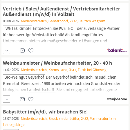
Vertriebsgebiet Professionelle Betreuung und Beratung unserer
Bestandskund:innen Ansprechpartner:in für
Landwirt:innen
im
Vertrieb / Sales/ Außendienst / Vertriebsmitarbeiter
Bereich Fütterung und Hygienemanagement Aktive
Außendienst (m/w/d) in Vollzeit
Zusammenarbeit...
08.08.2026
Niederösterreich, Gänserndorf, 2232, Deutsch Wagram
IWETEC GmbH
Entdecken Sie IWETEC – der zuverlässige Partner
für hochwertige Werkstatttechnik! Als familiengeführtes
Unternehmen bieten wir maßgeschneiderte Lösungen und
erstklassigen Service direkt vor Ort. Ob
Landwirtschaft,
Baugewerbe oder Metallbau – mit unserer persönlichen Beratung
und hochwertigen Produkten machen wir jede Werkstatt
Weinbaumeister / Weinbaufacharbeiter, 20 - 40 h
effizienter und...
14.07.2026
Niederösterreich, Krems Land, 3511, Furth bei Göttweig
Bio-Weingut Geyerhof
Der Geyerhof befindet sich im südlichen
Kremstal. Bereits seit 1988 arbeiten wir nach den Grundsätzen der
biologischen
Landwirtschaft.
Sie sind engagiert, arbeiten gerne
selbständig und sind bereit Verantwortung zu übernehmen, dann
sind Sie bei uns genau richtig. Ihr Aufgabenbereich: -
Traktorarbeiten im Weingarten
Babysitter (m/w/d), wir brauchen Sie!
16.07.2026
Niederösterreich, Bruck an der Leitha, 2452, Mannersdorf am
Leithagebirge