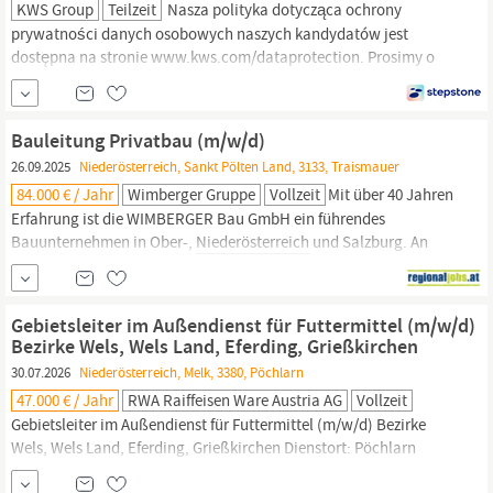
KWS Group
Teilzeit
Nasza polityka dotycząca ochrony
prywatności danych osobowych naszych kandydatów jest
dostępna na stronie www.kws.com/dataprotection. Prosimy o
wybranie kraju, w którym dane stanowisko zostało opublikowane
oraz, jeśli dotyczy, przyporządkowanej jednostki organizacyjną.
Für die KWS Austria Saat GmbH mit Sitz in St. Pölten
Bauleitung Privatbau (m/w/d)
(
Niederösterreich
26.09.2025
Niederösterreich, Sankt Pölten Land, 3133, Traismauer
84.000 € / Jahr
Wimberger Gruppe
Vollzeit
Mit über 40 Jahren
Erfahrung ist die WIMBERGER Bau GmbH ein führendes
Bauunternehmen in Ober-,
Niederösterreich
und Salzburg. An
sechs Standorten bietet das familiengeführte Unternehmen ein
umfassendes Leistungsspektrum. Ob Neubau, Um- oder Zubau,
Sanierung, Holzbau oder
landwirtschaftliche
Nutzbauten –
Gebietsleiter im Außendienst für Futtermittel (m/w/d)
WIMBERGER setzt auf die
Bezirke Wels, Wels Land, Eferding, Grießkirchen
30.07.2026
Niederösterreich, Melk, 3380, Pöchlarn
47.000 € / Jahr
RWA Raiffeisen Ware Austria AG
Vollzeit
Gebietsleiter im Außendienst für Futtermittel (m/w/d) Bezirke
Wels, Wels Land, Eferding, Grießkirchen Dienstort: Pöchlarn
Aufgaben Proaktive Neukund:innenakquise in Ihrem