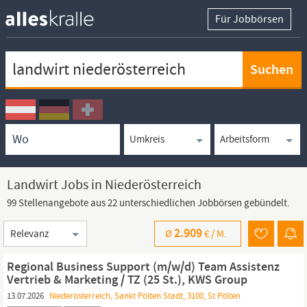
Für Jobbörsen
Keywortsuche
Ortssuche
Umkreissuche
Arbeitsform
Landwirt Jobs in Niederösterreich
99 Stellenangebote aus 22 unterschiedlichen Jobbörsen gebündelt.
Sortierung
2.909
Ø
€ /
M.
Regional Business Support (m/w/d) Team Assistenz
Vertrieb & Marketing / TZ (25 St.), KWS Group
13.07.2026
Niederösterreich, Sankt Pölten Stadt, 3100, St Pölten