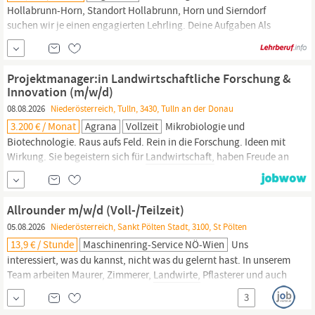
Hollabrunn-Horn, Standort Hollabrunn, Horn und Sierndorf
suchen wir je einen engagierten Lehrling. Deine Aufgaben Als
Land- und BaumaschinentechnikerIn mit Schwerpunkt
Landmaschinen wartest und reparierst du
landwirt-
schaftliche
Fahrzeuge, Geräte, Maschinen und Anlagen wie Traktoren,
Projektmanager:in Landwirtschaftliche Forschung &
Mähdrescher,
Innovation (m/w/d)
08.08.2026
Niederösterreich, Tulln, 3430, Tulln an der Donau
3.200 € / Monat
Agrana
Vollzeit
Mikrobiologie und
Biotechnologie. Raus aufs Feld. Rein in die Forschung. Ideen mit
Wirkung. Sie begeistern sich für
Landwirtschaft,
haben Freude an
wissenschaftlichen Fragestellungen und möchten aktiv an
Lösungen für die Herausforderungen von morgen mitarbeiten? Sie
arbeiten gerne mit Menschen, entwickeln neue Ideen und
Allrounder m​/w​/d (Voll-​/Teilzeit)
verlieren auch bei Zahlen und...
05.08.2026
Niederösterreich, Sankt Pölten Stadt, 3100, St Pölten
13,9 € / Stunde
Maschinenring-Service NÖ-Wien
Uns
interessiert, was du kannst, nicht was du gelernt hast. In unserem
Team arbeiten Maurer, Zimmerer,
Landwirte,
Pflasterer und auch
Landschaftsgärtner. Bei unerwartete Situationen findest du
3
immer eine rasche;Lösung. Fleiß, Verlässlichkeit und