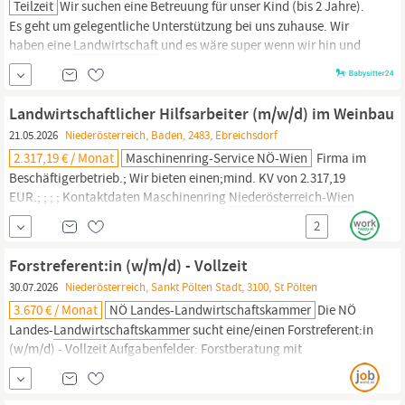
Teilzeit
Wir suchen eine Betreuung für unser Kind (bis 2 Jahre).
Es geht um gelegentliche Unterstützung bei uns zuhause. Wir
haben eine
Landwirtschaft
und es wäre super wenn wir hin und
wieder Stundenweise Unterstützung mit unserer Tochter hätten.
Wir leben in Mannersdorf am Leithagebirge. Start so bald wie
möglich.
Landwirtschaftlicher Hilfsarbeiter (m​/w​/d) im Weinbau
21.05.2026
Niederösterreich, Baden, 2483, Ebreichsdorf
2.317,19 € / Monat
Maschinenring-Service NÖ-Wien
Firma im
Beschäftigerbetrieb.; Wir bieten einen;mind. KV von 2.317,19
EUR.; ; ; ; Kontaktdaten Maschinenring
Niederösterreich-Wien
Isabelle Trommet Betriebsring 13 2483 Ebreichsdorf D: +43 59060
2
38117 T: +43 59060 381-0 isabelle.trommet@maschinenring.at
Zum Inserat auf workhappy.at Jetzt direkt bewerben
Forstreferent:in (w/m/d) - Vollzeit
30.07.2026
Niederösterreich, Sankt Pölten Stadt, 3100, St Pölten
3.670 € / Monat
NÖ Landes-Landwirtschaftskammer
Die NÖ
Landes-
Landwirtschaftskammer
sucht eine/einen Forstreferent:in
(w/m/d) - Vollzeit Aufgabenfelder: Forstberatung mit
abwechslungsreichem Aufgabenspektrum Administration und
Weiterentwicklung des Produkts ;Waldwirtschaftsplan“