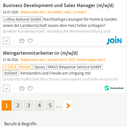
Belastbarkeit Führerschein der Klasse B, eigenes Auto sowie
Business Development und Sales Manager (m/w/d)
Deutschkenntnisse auf dem Niveau B1 ; Was du...
16.07.2026
Niederösterreich, Amstetten, 4482, Ennsdorf
Lithos Natural GmbH
Nachhaltige Lösungen für Home & Garden
sowie die
Landwirtschaft
lassen dein Herz höher schlagen?
Direkter Kundenkontakt, strategische Weiterentwicklung und
innovative Produkte liegen dir im Blut? Dann suchen wir genau
dich! Wir sind ein innovatives Unternehmen, das sich auf die
Entwicklung und Herstellung hochwertiger Anwendungen mit
Weingartenmitarbeiter:in (m/w/d)
27.06.2026
Niederösterreich, Gänserndorf, 2223, Hohenruppersdorf
2.535 € / Monat
Spusu / MASS Response Service GmbH
Vollzeit
Verständnis und Freude am Umgang mit
landwirtschaftlichen
Maschinen Genauigkeit und hohe Ansprüche
an Qualität Teamfähigkeit, Flexibilität und
Verantwortungsbewusstsein Du sprichst fließend Deutsch Deine
Aufgaben Jeder Tag ist ein Abenteuer, deshalb warten diese
spannenden Aufgaben auf dich: Durchführung aller saisonalen
1
2
3
4
5
…
Arbeiten im Weingarten mit dem...
Berufe & Begriffe