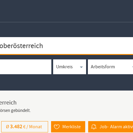
erreich
börsen gebündelt.
3.482
Ø
€ /
Monat
Merkliste
Job-
Alarm
aktiv