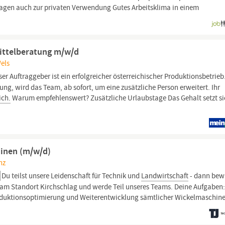
wagen auch zur privaten Verwendung Gutes Arbeitsklima in einem
ittelberatung m/w/d
Wels
er Auftraggeber ist ein erfolgreicher österreichischer Produktionsbetrieb
ng, wird das Team, ab sofort, um eine zusätzliche Person erweitert. Ihr
ich.
Warum empfehlenswert? Zusätzliche Urlaubstage Das Gehalt setzt si
hinen (m/w/d)
nz
Du teilst unsere Leidenschaft für Technik und
Landwirtschaft
- dann bew
g am Standort Kirchschlag und werde Teil unseres Teams. Deine Aufgaben
roduktionsoptimierung und Weiterentwicklung sämtlicher Wickelmaschin