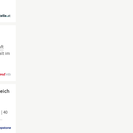
ft
alt im
eich
 | 40
..