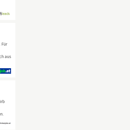
. Für
ch aus
irb
:
en.