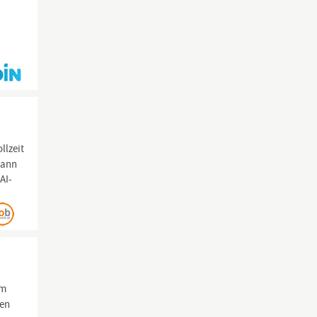
llzeit
Dann
AI-
im
ten