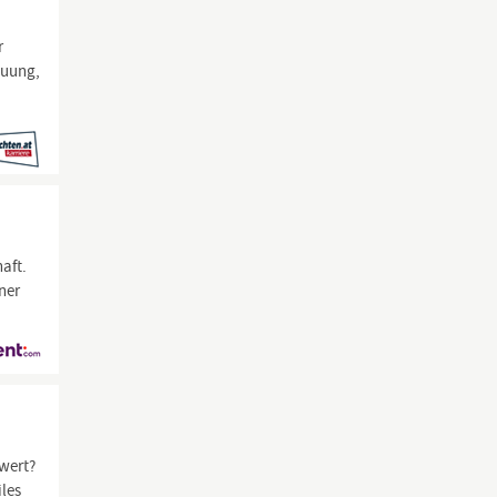
r
euung,
aft.
ner
wert?
les