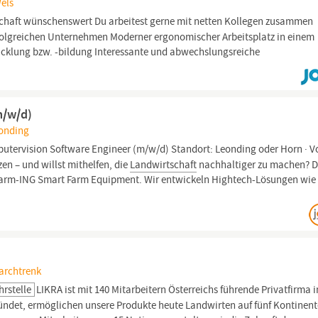
Wels
schaft wünschenswert Du arbeitest gerne mit netten Kollegen zusammen
erfolgreichen Unternehmen Moderner ergonomischer Arbeitsplatz in einem
wicklung bzw. -bildung Interessante und abwechslungsreiche
m/w/d)
eonding
utervision Software Engineer (m/w/d) Standort: Leonding oder Horn · Vo
en – und willst mithelfen, die
Landwirtschaft
nachhaltiger zu machen? 
 Farm-ING Smart Farm Equipment. Wir entwickeln Hightech-Lösungen wie 
Marchtrenk
hrstelle
LIKRA ist mit 140 Mitarbeitern Österreichs führende Privatfirma 
gründet, ermöglichen unsere Produkte heute Landwirten auf fünf Kontinen