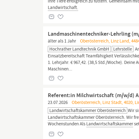
ihre Tiere erfolgreich zu füttern. Gemeinsam mi
Landwirtschaft.
Landmaschinentechniker-Lehrling (m
älter als 1 Jahr
Oberösterreich, Linz Land, 448
Hochrather Landtechnik GmbH
Lehrstelle
An
Einsatzbereitschaft Teamfähigkeit Verlässlichk
1. Lehrjahr: € 967,42. (38,5 Std./Woche). Dein
Maschinen...
Referent:in Milchwirtschaft (m/w/d) 
23.07.2026
Oberösterreich, Linz Stadt, 4020, Li
Landwirtschaftskammer Oberösterreich
Wir s
Landwirtschaftskammer
Oberösterreich.
Wir fre
Wochenstunden Als
Landwirtschaftskammer
se