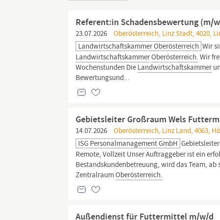
Referent:in Schadensbewertung (m/w
23.07.2026
Oberösterreich, Linz Stadt, 4020, Li
Landwirtschaftskammer Oberösterreich
Wir s
Landwirtschaftskammer
Oberösterreich.
Wir fr
Wochenstunden Die
Landwirtschaftskammer
un
Bewertungsund...
Gebietsleiter Großraum Wels Futterm
14.07.2026
Oberösterreich, Linz Land, 4063, H
ISG Personalmanagement GmbH
Gebietsleite
Remote, Vollzeit Unser Auftraggeber ist ein erfo
Bestandskundenbetreuung, wird das Team, ab sofo
Zentralraum
Oberösterreich.
Außendienst für Futtermittel m/w/d