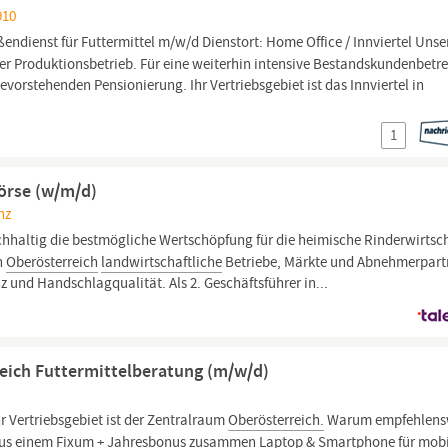
910
endienst für Futtermittel m/w/d Dienstort: Home Office / Innviertel Unse
cher Produktionsbetrieb. Für eine weiterhin intensive Bestandskundenbetr
vorstehenden Pensionierung. Ihr Vertriebsgebiet ist das Innviertel in
1
örse (w/m/d)
nz
hhaltig die bestmögliche Wertschöpfung für die heimische Rinderwirtsch
in
Oberösterreich
landwirtschaftliche
Betriebe, Märkte und Abnehmerpart
z und Handschlagqualität. Als 2. Geschäftsführer in...
reich Futtermittelberatung (m/w/d)
hr Vertriebsgebiet ist der Zentralraum
Oberösterreich.
Warum empfehlens
h aus einem Fixum + Jahresbonus zusammen Laptop & Smartphone für mobi