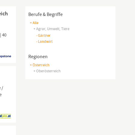
eich
Berufe & Begriffe
+ Alle
+ Agrar, Umwelt, Tiere
| 40
-
Gärtner
-
Landwirt
Regionen
+ Österreich
+ Oberösterreich
 /
e