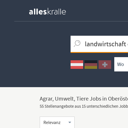
Keywortsuche
Ortssuche
Umkreissuche
Arbeitsform
Agrar, Umwelt, Tiere Jobs in Oberöst
55 Stellenangebote aus 15 unterschiedlichen Job
Sortierung