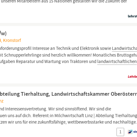
t unseren Mitarbeitern aus 15 Nationen gestalten wir die Zukunft der
/w)
4, Kronstorf
forderungsprofil Interesse an Technik und Elektronik sowie
Landwirtscha
eit Schnupperlehrlinge sind herzlich willkommen! Monatliches Bruttogeh
e Aufgaben Reparatur und Wartung von Traktoren und
landwirtschaftlichen
Abteilung Tierhaltung, Landwirtschaftskammer Oberösterr
nz
ind Interessensvertretung. Wir sind sinnstiftend. Wir sind die
uen uns auf dich. Referent:in Milchwirtschaft Linz | Abteilung Tierhaltung
tzen wir uns für eine zukunftsfähige, wettbewerbsstarke und nachhaltige.
1