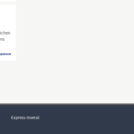
eichen
ens
Express-Inserat