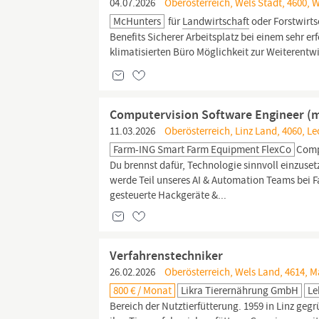
04.07.2026
Oberösterreich, Wels Stadt, 4600, 
McHunters
für
Landwirtschaft
oder Forstwirt
Benefits Sicherer Arbeitsplatz bei einem sehr 
klimatisierten Büro Möglichkeit zur Weiterent
Computervision Software Engineer (
11.03.2026
Oberösterreich, Linz Land, 4060, L
Farm-ING Smart Farm Equipment FlexCo
Comp
Du brennst dafür, Technologie sinnvoll einzusetz
werde Teil unseres AI & Automation Teams bei
gesteuerte Hackgeräte &...
Verfahrenstechniker
26.02.2026
Oberösterreich, Wels Land, 4614, 
800 € / Monat
Likra Tierernährung GmbH
Le
Bereich der Nutztierfütterung. 1959 in Linz ge