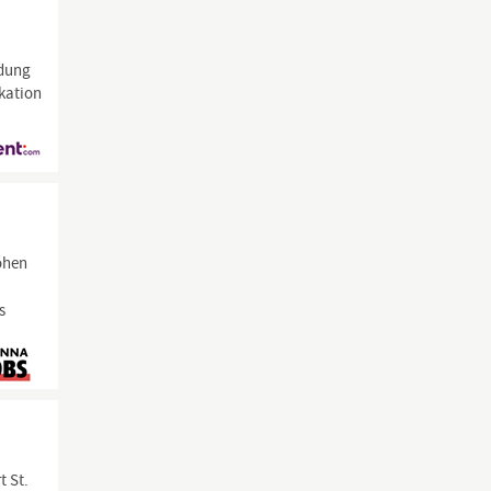
ldung
ikation
ohen
s
t St.