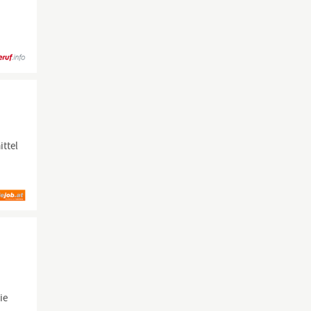
ittel
ie