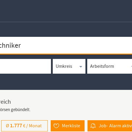
reich
börsen gebündelt.
1.777
Ø
€ /
Monat
Merkliste
Job-
Alarm
aktiv