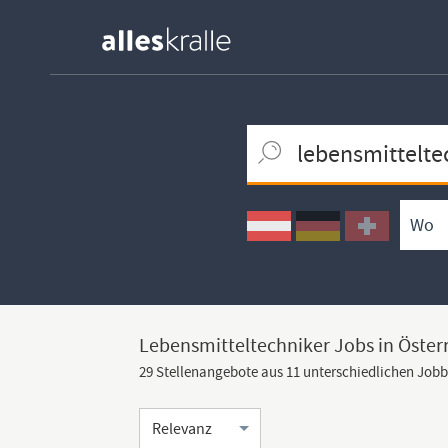
Keywortsuche
Ortssuche
Umkreissuche
Arbeitsform
Lebensmitteltechniker Jobs in Öster
29 Stellenangebote aus 11 unterschiedlichen Job
Sortierung