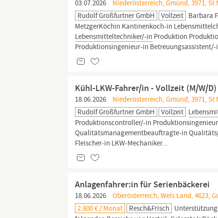
03.07.2026
Niederösterreich, Gmünd, 3971, St M
Rudolf Großfurtner GmbH
Vollzeit
Barbara Fu
MetzgerKöchin Kantinenkoch-in Lebensmittelche
Lebensmitteltechniker/-in
Produktion Produktion
Produktionsingenieur-in Betreuungsassistent/-
Kühl-LKW-Fahrer/in - Vollzeit (M/W/D)
18.06.2026
Niederösterreich, Gmünd, 3971, St M
Rudolf Großfurtner GmbH
Vollzeit
Lebensmit
Produktionscontroller/-in Produktionsingenieur
Qualitätsmanagementbeauftragte-in Qualitätspl
Fleischer-in LKW-Mechaniker...
Anlagenfahrer:in für Serienbäckerei
18.06.2026
Oberösterreich, Wels Land, 4623, G
2.800 € / Monat
Resch&Frisch
Unterstützung 