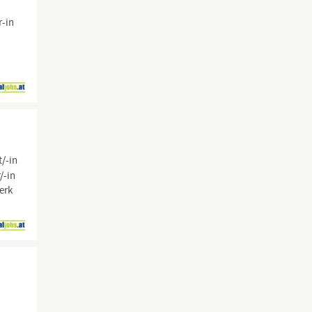
r-in
t/-in
/-in
erk