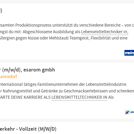
d)
samten Produktionsprozess unterstützt du verschiedene Bereiche – von 
ingst du mit: Abgeschlossene Ausbildung als
Lebensmitteltechniker:in,
Allergien gegen Nüsse oder Mehlstaub Teamgeist, Flexibilität und eine
r (m/w/d), esarom gmbh
mannsdorf
 international tätiges Familienunternehmen der Lebensmittelindustrie.
 Nahrungsmittel und Getränke zu Geschmackserlebnissen und schenke
 STARTE DEINE KARRIERE ALS
LEBENSMITTELTECHNIKER:IN
Als
rkehr - Vollzeit (M/W/D)