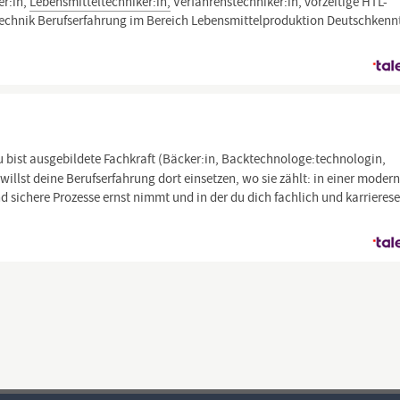
er:in,
Lebensmitteltechniker:in,
Verfahrenstechniker:in, vorzeitige HTL-
echnik Berufserfahrung im Bereich Lebensmittelproduktion Deutschkenn
u bist ausgebildete Fachkraft (Bäcker:in, Backtechnologe:technologin,
willst deine Berufserfahrung dort einsetzen, wo sie zählt: in einer moder
 sichere Prozesse ernst nimmt und in der du dich fachlich und karrierese