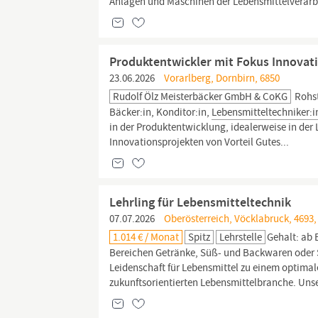
Anlagen und Maschinen der Lebensmittelverarb
Produktentwickler mit Fokus Innovat
23.06.2026
Vorarlberg, Dornbirn, 6850
Rudolf Ölz Meisterbäcker GmbH & CoKG
Rohst
Bäcker:in, Konditor:in,
Lebensmitteltechniker:i
in der Produktentwicklung, idealerweise in der
Innovationsprojekten von Vorteil Gutes...
Lehrling für Lebensmitteltechnik
07.07.2026
Oberösterreich, Vöcklabruck, 4693,
1.014 € / Monat
Spitz
Lehrstelle
Gehalt: ab 
Bereichen Getränke, Süß- und Backwaren oder S
Leidenschaft für Lebensmittel zu einem optimal
zukunftsorientierten Lebensmittelbranche. Unse