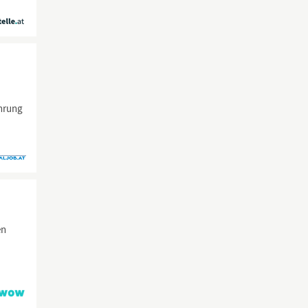
ahrung
en