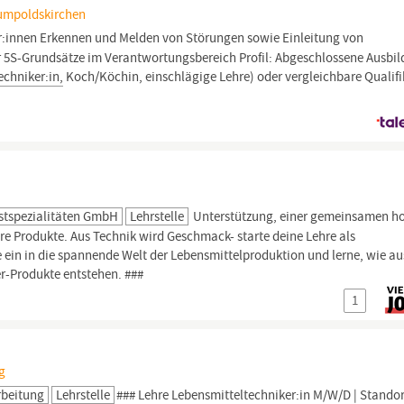
Gumpoldskirchen
r:innen Erkennen und Melden von Störungen sowie Einleitung von
5S-Grundsätze im Verantwortungsbereich Profil: Abgeschlossene Ausbi
echniker:in,
Koch/Köchin, einschlägige Lehre) oder vergleichbare Qualif
stspezialitäten GmbH
Lehrstelle
Unterstützung, einer gemeinsamen h
ere Produkte. Aus Technik wird Geschmack- starte deine Lehre als
 ein in die spannende Welt der Lebensmittelproduktion und lerne, wie au
r-Produkte entstehen. ###
1
g
rbeitung
Lehrstelle
### Lehre
Lebensmitteltechniker:in
M/W/D | Standor