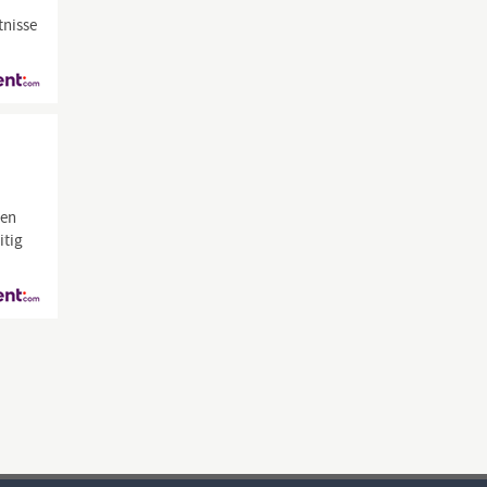
tnisse
nen
itig