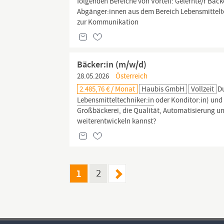
folgenden Bereiche von Vorteil: Gelernte/r Bäck
Abgänger:innen aus dem Bereich Lebensmittelt
zur Kommunikation
Bäcker:in (m/w/d)
28.05.2026
Österreich
2.485,76 € / Monat
Haubis GmbH
Vollzeit
D
Lebensmitteltechniker:in
oder Konditor:in) und 
Großbäckerei, die Qualität, Automatisierung und
weiterentwickeln kannst?
1
2