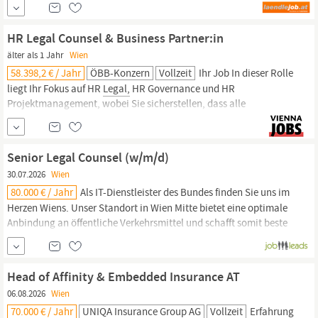
arbeiten wir zusammen mit 24.350 Kolleginnen und Kollegen an
200 Produktionsstandorten in 46 Ländern. Senior
Legal
Counsel /
HR Legal Counsel & Business Partner:in
SME (all gender) Hard /
älter als 1 Jahr
Wien
58.398,2 € / Jahr
ÖBB-Konzern
Vollzeit
Ihr Job In dieser Rolle
liegt Ihr Fokus auf HR
Legal,
HR Governance und HR
Projektmanagement, wobei Sie sicherstellen, dass alle
rechtlichen und organisatorischen Vorgaben erfolgreich in die
Personalstrategie integriert werden. Den Einsatz von Executives
in den internationalen Beteiligungen der Rail Cargo Group
Senior Legal Counsel (w/m/d)
begleiten Sie entlang des gesamten
30.07.2026
Wien
80.000 € / Jahr
Als IT-Dienstleister des Bundes finden Sie uns im
Herzen Wiens. Unser Standort in Wien Mitte bietet eine optimale
Anbindung an öffentliche Verkehrsmittel und schafft somit beste
Voraussetzungen für alle unsere Mitarbeitenden. Wir vergeben
Topjobs mit Sinn! Senior
Legal
Counsel (w/m/d) Ref. 3271 Wien
Vollzeit ab sofort unbefristet 60 %
Head of Affinity & Embedded Insurance AT
06.08.2026
Wien
70.000 € / Jahr
UNIQA Insurance Group AG
Vollzeit
Erfahrung