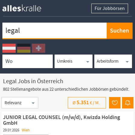
Für Jobbörsen
Keywortsuche
Ortssuche
Umkreissuche
Arbeitsform
Legal Jobs in Österreich
802 Stellenangebote aus 22 unterschiedlichen Jobbörsen gebündelt.
Sortierung
5.351
Ø
€ /
M.
JUNIOR LEGAL COUNSEL (m/w/d), Kwizda Holding
GmbH
29.07.2026
Wien