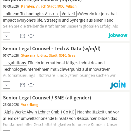
kollegiales Miteinander. Zur Verstärkung eines neu geschaffenen
06.08.2026
Kärnten, Villach Stadt, 9000, Villach
Legal
Service Bereichs wird...
Infineon Technologies Austria
Vollzeit
#WeAreIn for jobs that
impact everyone’s life. Strategie und Synergie aus einer Hand:
Seien Sie die treibende Kraft hinter unserem globalen Erfolg. Als
Legal
Counsel in unserem Corporate-Functions-Team entwickeln
Sie Strategien, verfeinern Prozesse und setzen Initiativen um, die
unseren Unternehmenserfolg vorantreiben, und bilden somit das
Senior Legal Counsel - Tech & Data (w/m/d)
07.07.2026
Steiermark, Graz Stadt, 8010, Graz
Legalutions
Für ein international tätiges Industrie- und
Technologieunternehmen mit Schwerpunkt auf innovativen
Automatisierungs-, Software- und Systemlösungen suchen wir
zum nächstmöglichen Zeitpunkt eine(n) erfahrene(n) Senior
Legal
Counsel – Tech & Data (w/m/d). Unser Mandant ist eine
etablierte, nachhaltig ausgerichtete Unternehmensgruppe mit
Senior Legal Counsel / SME (all gender)
globaler...
26.06.2026
Vorarlberg
Alpla Werke Alwin Lehner GmbH Co KG
Nachhaltigkeit und vor
allem der umweltschonende Einsatz von Ressourcen bilden das
Fundament aller Geschäftstätigkeiten für unsere Kunden. Unser
Unternehmen wurde 1955 in Österreich gegründet und heute