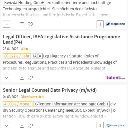
Kwizda Holding GmbH
zukunftsorientierte und nachhaltige
Technologien ausgerichtet. Sie möchten den nächsten
Karriereschritt setzen und Ihre juristische Expertise in einem
internationalen Unternehmensumfeld einbringen? Dann werden
1
Sie Teil unseres
Legal-Teams
im Kwizda Headquarter in Wien und
unterstützen unsere Geschäftsbereiche bei vielfältigen
Legal Officer, IAEA Legislative Assistance Programme
wirtschaftsrechtlichen...
Lead(P4)
28.07.2026
Wien
86.027 € / Jahr
IAEA
LegalAgency
s Statute, Rules of
Procedures, Regulations, Practices and PrecedentsKnowledge of
and ability to analyse and apply the IAEA Statute, Rules of
Procedure, Regulations, Practices and Precedent. Qualifications,
Experience and Language skills Higher Degree (e.g. Juris Doctor)
or Advanced Law Degree required, admitted to practice in a
Senior Legal Counsel Data Privacy (m/w/d)
national bar...
04.03.2026
Oberösterreich
4.000 € / Monat
X-Tention Informationstechnologie GmbH
div
div Security Operations Center Engineer/SOC Expert (m/w/d) | x-
tention - it with care p>.btn-arrow-right, window.onload =
function () Senior
Legal
Counsel Data Privacy (m/w/d) Graz,
1