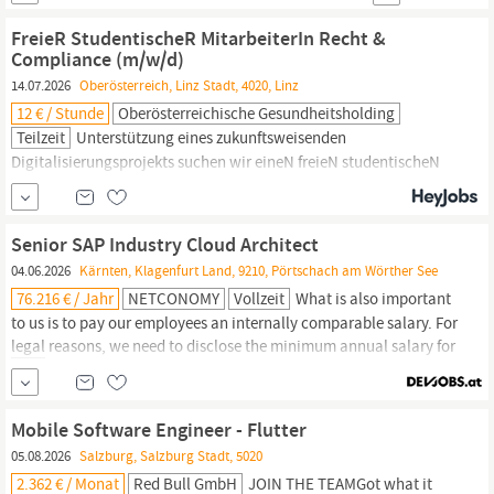
Klagenfurt, Salzburg, St. Peter/Au, Wels, Wien Intro Deine
persönliche Ansprechpartnerin Caroline EngljähringerHuman
FreieR StudentischeR MitarbeiterIn Recht &
ResourcesKlicken zum Anzeigen der E-Mail Traumjob...
Compliance (m/w/d)
14.07.2026
Oberösterreich, Linz Stadt, 4020, Linz
12 € / Stunde
Oberösterreichische Gesundheitsholding
Teilzeit
Unterstützung eines zukunftsweisenden
Digitalisierungsprojekts suchen wir eineN freieN studentischeN
MitarbeiterIn, die/der am Aufbau und der laufenden Befüllung
einer neuen KI-gestützten Vertragsdatenbank mitwirkt. Dabei
erhalten Sie wertvolle Einblicke in die Praxis einer
Senior SAP Industry Cloud Architect
Konzernrechtsabteilung sowie in moderne
Legal-Tech-
und KI-
04.06.2026
Kärnten, Klagenfurt Land, 9210, Pörtschach am Wörther See
Anwendungen. Unser...
76.216 € / Jahr
NETCONOMY
Vollzeit
What is also important
to us is to pay our employees an internally comparable salary. For
legal
reasons, we need to disclose the minimum annual salary for
full time employment as stated in the current collective IT
agreement, which is € 76,216 gross/year for this position.
Technologien und Skills SAP S/4Hana Unsere Erwartungen an
Mobile Software Engineer - Flutter
dich:
05.08.2026
Salzburg, Salzburg Stadt, 5020
2.362 € / Monat
Red Bull GmbH
JOIN THE TEAMGot what it