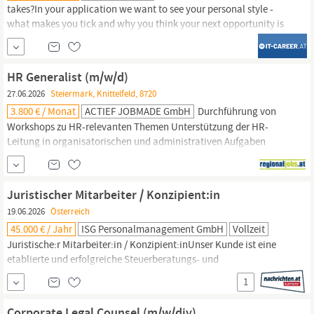
takes?In your application we want to see your personal style -
what makes you tick and why you think your next opportunity is
here with us. Due to
legal
reasons, we are obliged to disclose the
minimum salary according to the collective agreement for this
position, which is € 2,362 gross per month.
HR Generalist (m/w/d)
27.06.2026
Steiermark, Knittelfeld, 8720
3.800 € / Monat
ACTIEF JOBMADE GmbH
Durchführung von
Workshops zu HR-relevanten Themen Unterstützung der HR-
Leitung in organisatorischen und administrativen Aufgaben
Zusammenarbeit mit internen Schnittstellen wie Payroll und
Legal
Wir bieten Vollzeitbeschäftigung (38,5 h/Woche) Das
kollektivvertragliche Mindestgehalt für diese Stelle beträgt 3.800
Juristischer Mitarbeiter / Konzipient:in
brutto (14 mal p.a.). Die tatsächliche...
19.06.2026
Österreich
45.000 € / Jahr
ISG Personalmanagement GmbH
Vollzeit
Juristische:r Mitarbeiter:in / Konzipient:inUnser Kunde ist eine
etablierte und erfolgreiche Steuerberatungs- und
Wirtschaftsprüfungskanzlei in Wien-Hietzing mit langjähriger
1
Marktpräsenz. Die Kanzlei bietet ein modernes Arbeitsumfeld,
kurze Entscheidungswege sowie ein wertschätzendes und
Corporate Legal Counsel (m/w/div)