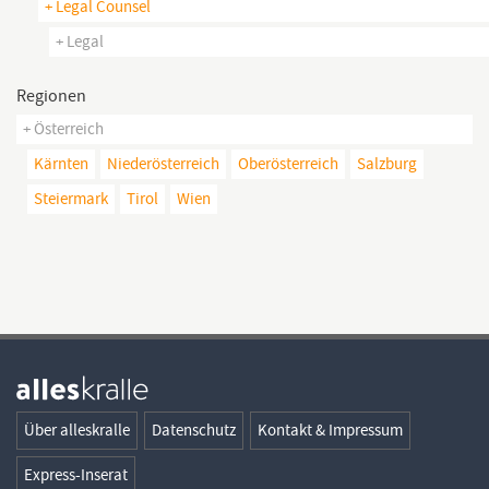
+ Legal Counsel
+ Legal
Regionen
+ Österreich
Kärnten
Niederösterreich
Oberösterreich
Salzburg
Steiermark
Tirol
Wien
Über alleskralle
Datenschutz
Kontakt & Impressum
Express-Inserat