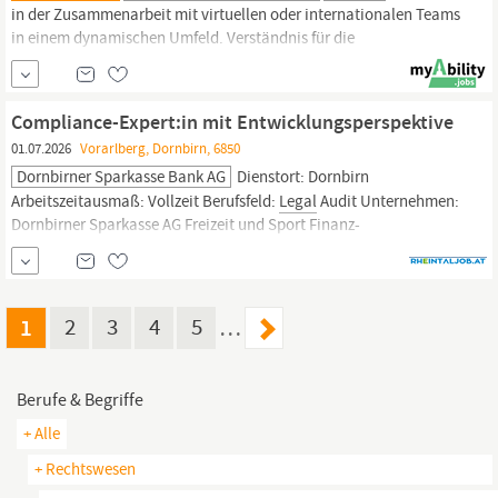
in der Zusammenarbeit mit virtuellen oder internationalen Teams
in einem dynamischen Umfeld. Verständnis für die
Zusammenarbeit mit Fachbereichen wie Produkt, IT,
Legal
oder
Operations sowie die Fähigkeit, Themen bereichsübergreifend
erfolgreich voranzutreiben. Wir bei UNIQA leben Vielfalt und
Compliance-Expert:in mit Entwicklungsperspektive
setzen bewusst auf unterschiedliche Perspektiven...
01.07.2026
Vorarlberg, Dornbirn, 6850
Dornbirner Sparkasse Bank AG
Dienstort: Dornbirn
Arbeitszeitausmaß: Vollzeit Berufsfeld:
Legal
Audit Unternehmen:
Dornbirner Sparkasse AG Freizeit und Sport Finanz-
dienstleistungen Organisationen & Veranstaltungen Work-Life-
Balance Learning & Development Die Dornbirner Sparkasse ist
mit rund 350Mitarbeiter:innen, insgesamt 13 Standorten im
mittleren Rheintal und in Wien,...
1
2
3
4
5
…
Berufe & Begriffe
+ Alle
+ Rechtswesen