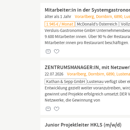
Mitarbeiter:in in der Systemgastronom
älter als 1 Jahr
Vorarlberg, Dornbirn, 6890, Lu
1.945 € / Monat
McDonald’s Österreich
Vollz
Versluis-Gastronomie GmbH Unternehmensbeschr
9.600 Mitarbeiter:innen. Über 90 % der Restaur
Mitarbeiter:innen pro Restaurant beschäftigen.
ZENTRUMSMANAGER:IN, mit Netzwerk
22.07.2026
Vorarlberg, Dornbirn, 6890, Lusten
Kathan & Sepp GmbH
Lustenau
verfügt über e
Entwicklung gezielt weiter voranzutreiben, wir
gewinnt und Projekte erfolgreich umsetzt.D
Netzwerke, die Gewinnung von
Junior Projektleiter HKLS (m/w/d)