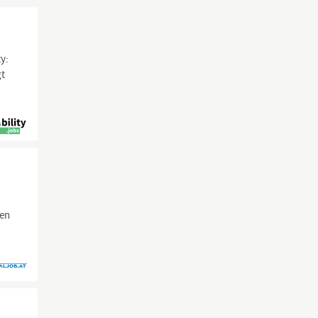
ty:
gt
nen