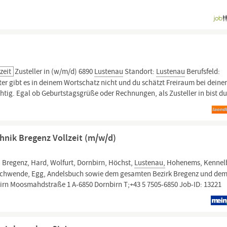
zeit
Zusteller in (w/m/d) 6890
Lustenau
Standort:
Lustenau
Berufsfeld:
er gibt es in deinem Wortschatz nicht und du schätzt Freiraum bei deine
chtig. Egal ob Geburtstagsgrüße oder Rechnungen, als Zusteller in bist d
hnik Bregenz Vollzeit (m/w/d)
 Bregenz, Hard, Wolfurt, Dornbirn, Höchst,
Lustenau,
Hohenems, Kennel
rschwende, Egg, Andelsbuch sowie dem gesamten Bezirk Bregenz und de
birn Moosmahdstraße 1 A-6850 Dornbirn T;+43 5 7505-6850 Job-ID: 13221