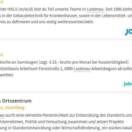
au
eiter HKLS (m/w/d) bist du Teil unseres Teams in
Lustenau.
Seit 1986 steh
rs in der Gebäudetechnik für Krankenhäuser, sowie in der Lebensmittel- u
eu zu definieren und uns stetig weiterzuentwickeln.
au
oche an Samstagen (zzgl. € 23,- brutto pro Monat bei Kassiertätigkeit)
lzeitbasis Arbeitsort Forststraße 1, 6890
Lustenau
Arbeitsbeginn ab sofo
ewerben.
s Ortszentrum
au, Vorarlberg
nau
sucht eine vernetzte Persönlichkeit zur Entwicklung des Standorts un
 Unternehmen, Politik und Verwaltung zusammen und setzen Projekte
rung in Standortentwicklung oder Wirtschaftsförderung, ein starkes lokal