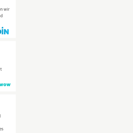
en wir
nd
rt
d
es