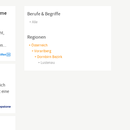
hme
Berufe & Begriffe
+ Alle
ht,
Regionen
n...
+ Österreich
+ Vorarlberg
+ Dornbirn Bezirk
+ Lustenau
ich
t eine