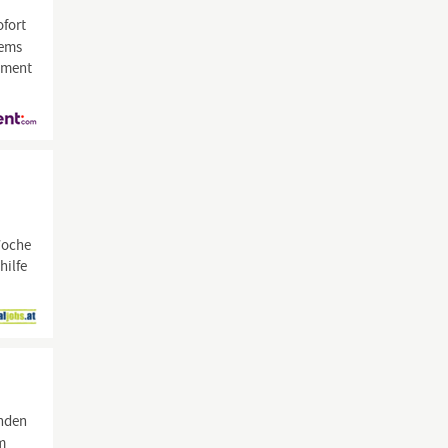
ofort
tems
egment
Woche
hilfe
unden
m