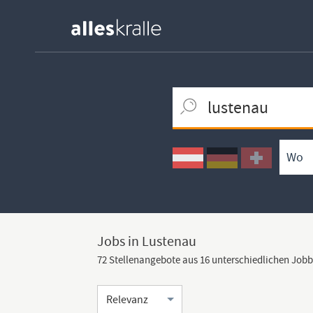
Keywortsuche
Ortssuche
Umkreissuche
Arbeitsform
Jobs in Lustenau
72 Stellenangebote aus 16 unterschiedlichen Job
Sortierung