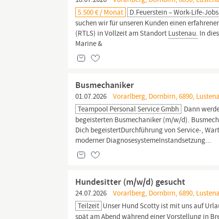
5.500 € / Monat
D.Feuerstein – Work-Life-Jobs
suchen wir für unseren Kunden einen erfahrene
(RTLS) in Vollzeit am Standort
Lustenau.
In die
Marine &
Busmechaniker
01.07.2026
Vorarlberg, Dornbirn, 6890, Lusten
Teampool Personal Service Gmbh
Dann werde 
begeisterten Busmechaniker (m/w/d). Busmecha
Dich begeistertDurchführung von Service-, Wa
moderner DiagnosesystemeInstandsetzung...
Hundesitter (m/w/d) gesucht
24.07.2026
Vorarlberg, Dornbirn, 6890, Lusten
Teilzeit
Unser Hund Scotty ist mit uns auf Url
spät am Abend während einer Vorstellung in Bre