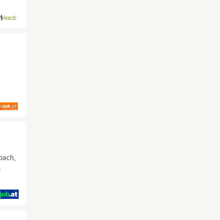
r
u
bach,
m