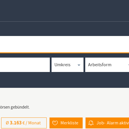
börsen gebündelt.
3.163
Ø
€ /
Monat
Merkliste
Job-
Alarm
aktiv