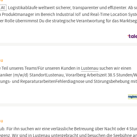
.at
Logistikabläufe weltweit sicherer, transparenter und effizienter. Ab s
n Produktmanager im Bereich Industrial IoT und Real-Time Location Sys
ser Rolle übernimmst Du die strategische Verantwortung für das Markts
au
Teil unseres Teams!Für unseren Kunden in
Lustenau
suchen wir einen
niker (m/w/d) StandortLustenau, Vorarlberg Arbeitszeit 38.5 Stunden/
rtungs- und ReparaturarbeitenFehlerdiagnose und Störungsbehebung mit
au
aub. Für ihn suchen wir eine verlässliche Betreuung über Nacht oder 4 St
genz. Wir sind in
Lustenau
untergebracht und besuchen die Seebühne a