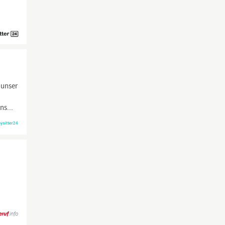
 unser
ns...
: