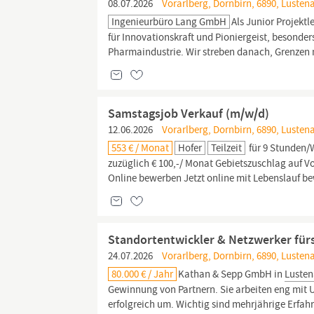
08.07.2026
Vorarlberg, Dornbirn, 6890, Lusten
Ingenieurbüro Lang GmbH
Als Junior Projektl
für Innovationskraft und Pioniergeist, besonde
Pharmaindustrie. Wir streben danach, Grenzen n
Samstagsjob Verkauf (m/w/d)
12.06.2026
Vorarlberg, Dornbirn, 6890, Lusten
553 € / Monat
Hofer
Teilzeit
für 9 Stunden/W
zuzüglich € 100,-/ Monat Gebietszuschlag auf Vol
Online bewerben Jetzt online mit Lebenslauf b
Standortentwickler & Netzwerker für
24.07.2026
Vorarlberg, Dornbirn, 6890, Lusten
80.000 € / Jahr
Kathan & Sepp GmbH in
Luste
Gewinnung von Partnern. Sie arbeiten eng mit
erfolgreich um. Wichtig sind mehrjährige Erfah