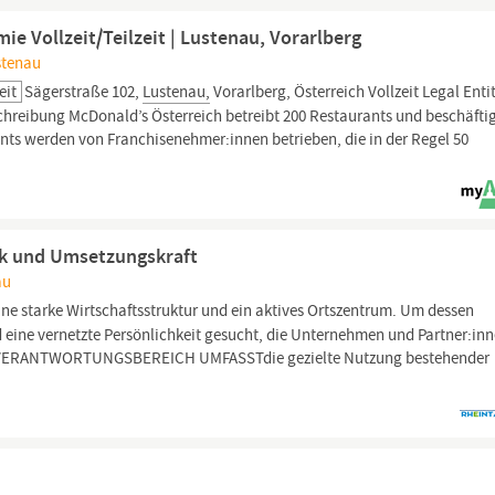
ie Vollzeit/Teilzeit | Lustenau, Vorarlberg
stenau
eit
Sägerstraße 102,
Lustenau,
Vorarlberg, Österreich Vollzeit Legal Enti
eibung McDonald’s Österreich betreibt 200 Restaurants und beschäfti
ants werden von Franchisenehmer:innen betrieben, die in der Regel 50
 und Umsetzungskraft
au
ine starke Wirtschaftsstruktur und ein aktives Ortszentrum. Um dessen
d eine vernetzte Persönlichkeit gesucht, die Unternehmen und Partner:in
ER VERANTWORTUNGSBEREICH UMFASSTdie gezielte Nutzung bestehender