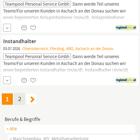
Teampool Personal Service Gmbh
Dann werde Teil unseres
Teams!Für unseren Kunden in Aschach an der Donau suchen wir
einen begeisterten Anlagenbediener (m/w/d). Anlagenbediener
(m/w/d) StandortAschach an der Donau, Oberösterreich
Arbeitszeit 38.5 Stunden/Woche Dich begeistertHerstellung von
Futtermittel für NutztiereBedienung, Wartung und Überwachung
Instandhalter
von
Maschinen
und
03.07.2026
Oberösterreich, Eferding, 4082, Aschach an der Donau
Teampool Personal Service Gmbh
Dann werde Teil unseres
Teams!Für unseren Kunden in Aschach an der Donau suchen wir
einen begeisterten Instandhalter (m/w/d). Instandhalter (m/w/d)
StandortAschach an der Donau, Oberösterreich Arbeitszeit 38.5
Stunden/Woche Dich begeistertDurchführung von Wartungs-,
Service- und Reparaturarbeiten an Förderanlagen und
MaschinenUnterstützung
beim
1
2
Berufe & Begriffe
+ Alle
+ Maschinenbau, Kfz, Metallverarbeitung