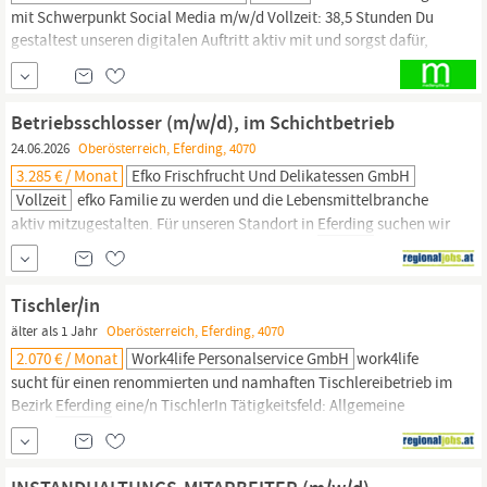
mit Schwerpunkt Social Media m/w/d Vollzeit: 38,5 Stunden Du
gestaltest unseren digitalen Auftritt aktiv mit und sorgst dafür,
dass unsere Marke online sichtbar und erfolgreich ist. Dein
Verantwortungsbereich: Betreuung aller Social-Media-Kanäle
(Facebook, Instagram, YouTube) Eigenverantwortliche Content
Betriebsschlosser (m/w/d), im Schichtbetrieb
Erstellung für unsere Social-Media-Kanäle Enge...
24.06.2026
Oberösterreich, Eferding, 4070
3.285 € / Monat
Efko Frischfrucht Und Delikatessen GmbH
Vollzeit
efko Familie zu werden und die Lebensmittelbranche
aktiv mitzugestalten. Für unseren Standort in
Eferding
suchen wir
zur Erweiterung unseres Teams in der Technik einen engagierten
Betriebsschlosser (M/W/D), im Schichtbetrieb AUFGABEN Als
Betriebsschlosser leisten Sie einen wesentlichen Beitrag zur
Tischler/in
reibungslosen Herstellung unserer erfolgreichen efko...
älter als 1 Jahr
Oberösterreich, Eferding, 4070
2.070 € / Monat
Work4life Personalservice GmbH
work4life
sucht für einen renommierten und namhaften Tischlereibetrieb im
Bezirk
Eferding
eine/n TischlerIn Tätigkeitsfeld: Allgemeine
Tischlertätigkeiten in der Produktion im 3-Schichtbetrieb Event.
bedienen diverser computergesteuerter
Maschinen
(je nach
Abteilung) Unterstützung des gesamten Produktionsablaufes