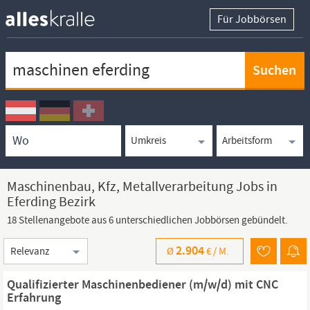
Für Jobbörsen
Keywortsuche
Ortssuche
Umkreissuche
Arbeitsform
Maschinenbau, Kfz, Metallverarbeitung Jobs in
Eferding Bezirk
18 Stellenangebote aus 6 unterschiedlichen Jobbörsen gebündelt.
Sortierung
2.904
Ø
€ /
M.
Qualifizierter Maschinenbediener (m/w/d) mit CNC
Erfahrung