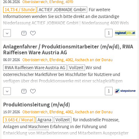
26.06.2026
Oberösterreich, Eferding, 4070
14,73 € / Stunde
ACTIEF JOBMADE GmbH
Für weitere
Informationen wenden Sie sich bitte direkt an die zuständige
Niederlassung ACTIEF JOBMADE GmbH | Niederlassung 4600 Wels
| Bahnhofstraße 3 Einsatzort
Eferding
Anforderungsprofil
1
Praktische Erfahrung aks
Maschinenbediener
mit CNC Erfahrung
wünschenswert Sicherer Umgang mit handgeführten Werkzeugen
Anlagenfahrer / Produktionsmitarbeiter (m/w/d), RWA
und
Maschinen
Raiffeisen Ware Austria AG
06.07.2026
Oberösterreich, Eferding, 4082, Aschach an der Donau
RWA Raiffeisen Ware Austria AG
Vollzeit
Wir sind
österreichischer Marktführer bei Mischfutter für Nutztiere und
verfügen über drei Produktionswerke mit einer schlagkräftigen
flächendeckenden Vertriebsstruktur. Anlagenfahrer /
1
Produktionsmitarbeiter (m/w/d) Dienstort: Aschach Herstellung
von Futtermittel für Nutztiere Steuerung, Wartung und
Produktionsleitung (m/w/d)
Überwachung von Anlagen,
Maschinen
und...
15.07.2026
Oberösterreich, Eferding, 4082, Aschach an der Donau
3.643 € / Monat
Agrana
Vollzeit
für industrielle Prozesse,
Anlagen und
Maschinen
Erfahrung in der Führung und
Entwicklung von Mitarbeiterinnen und Mitarbeitern Ausgeprägter