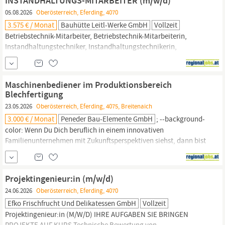
INSTANDHALTUNGS-MITARBEITER (m/w/d)
Anforderungen:
05.08.2026
Oberösterreich, Eferding, 4070
3.575 € / Monat
Bauhütte Leitl-Werke GmbH
Vollzeit
Betriebstechnik-Mitarbeiter, Betriebstechnik-Mitarbeiterin,
Instandhaltungstechniker, Instandhaltungstechnikerin,
Wartungstechniker, Wartungstechnikerin, Techniker
Instandhaltung, Technikerin Instandhaltung, Servicetechniker
Instandhaltung, Servicetechnikerin Instandhaltung,
Maschinenbediener im Produktionsbereich
Betriebsschlosser, Betriebsschlosserin,
Maschinenschlosser,
Blechfertigung
Maschinenschlosserin,
23.05.2026
Oberösterreich, Eferding, 4075, Breitenaich
3.000 € / Monat
Peneder Bau-Elemente GmbH
; --background-
color: Wenn Du Dich beruflich in einem innovativen
Familienunternehmen mit Zukunftsperspektiven siehst, dann bist
Du bei uns richtig. Als Spezialist für Bau | Architektur und
Brandschutz suchen wir ab sofort Verstärkung für unser Team am
Standort Fraham.
Maschinenbediener
im Produktionsbereich
Projektingenieur:in (m/w/d)
Blechfertigung Vollzeit, (m/w/d)
24.06.2026
Oberösterreich, Eferding, 4070
Efko Frischfrucht Und Delikatessen GmbH
Vollzeit
Projektingenieur:in (M/W/D) IHRE AUFGABEN SIE BRINGEN
PROJEKTE AUF KURS Technische Bewertung von