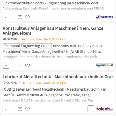
Elektrokonstruktion oder E-Engineering im
Maschinen-
oder
Anlagenbau Sehr gute Kenntnisse in der Anwendung von EPLAN
Electric P8 Gute Englischkenntnisse für die technische
Zusammenarbeit im internationalen Umfeld Technisches
Verständnis für elektrische Systeme und
Maschinensteuerungen
Konstrukteur Anlagenbau Maschinen? Nein. Ganze
Anlagewelten!
20.06.2026
Steiermark, Graz Stadt, 8010, Graz
Teampool Engineering Gmbh
uns! Konstrukteur Anlagenbau
Maschinen?
Nein. Ganze Anlagewelten! (m/w/d) StandortGraz-
Puntigam, Steiermark Arbeitszeit 38.5 Stunden/Woche Dich
begeistertKonzeptionieren, entwerfen und realisieren von
Gesamt- und DetailkonstruktionenPlanung erforderlicher
Komponenten wie z.B.
Maschinenbauteile,
Rohrleitungen,
Lehrberuf Metalltechnik - Maschinenbautechnik in Graz
KabeltassenErstellung von...
22.05.2026
Steiermark, Graz Stadt, 8010, Graz
ÖBB
2 Teilen Lehrberuf Metalltechnik -
Maschinenbautechnik
in
Graz
ÖBB-Infrastruktur AG Waagner-Biro-Straße,
Graz
,
Steiermark 0 AUT Normalarbeitszeit Fixzeit,5 Std. req Wir
möchten neue Wege gehen. Und neue Wege schaffen. Heute. Für
1
morgen. Für uns. Jetzt Teil des werden! Next Level
Maschinen