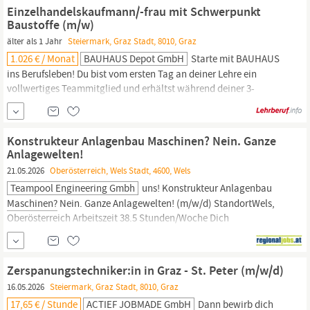
und rechnergestützten Werkzeugmaschinen und sind
Einzelhandelskaufmann/-frau mit Schwerpunkt
verantwortlich für das Zusammenbauen, Montieren sowie
Baustoffe (m/w)
Zerlegen von Bauteilen.
älter als 1 Jahr
Steiermark, Graz Stadt, 8010, Graz
1.026 € / Monat
BAUHAUS Depot GmbH
Starte mit BAUHAUS
ins Berufsleben! Du bist vom ersten Tag an deiner Lehre ein
vollwertiges Teammitglied und erhältst während deiner 3-
jährigen Lehrzeit Einblick in die verschiedenen Fachabteilungen
wie zB Sanitär, Elektro, Fliesen oder Werkzeuge und
Maschinen.
Das zeichnet dich aus Du hast Interesse für den Handel und das
Konstrukteur Anlagenbau Maschinen? Nein. Ganze
Sortiment von BAUHAUS Du...
Anlagewelten!
21.05.2026
Oberösterreich, Wels Stadt, 4600, Wels
Teampool Engineering Gmbh
uns! Konstrukteur Anlagenbau
Maschinen?
Nein. Ganze Anlagewelten! (m/w/d) StandortWels,
Oberösterreich Arbeitszeit 38.5 Stunden/Woche Dich
begeistertKonzeptionieren, entwerfen und realisieren von
Gesamt- und DetailkonstruktionenPlanung erforderlicher
Komponenten wie z.B.
Maschinenbauteile,
Rohrleitungen,
Zerspanungstechniker:in in Graz - St. Peter (m/w/d)
KabeltassenErstellung von...
16.05.2026
Steiermark, Graz Stadt, 8010, Graz
17,65 € / Stunde
ACTIEF JOBMADE GmbH
Dann bewirb dich