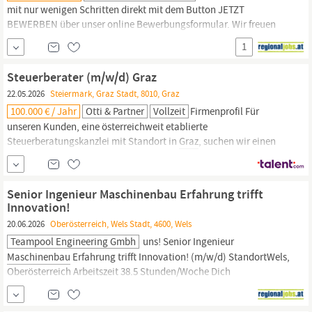
mit nur wenigen Schritten direkt mit dem Button JETZT
BEWERBEN über unser online Bewerbungsformular. Wir freuen
uns auf deine Bewerbung! Einsatzort
Graz
Anforderungsprofil
1
Abgeschlossene Ausbildung im Bereich Zerspanungstechnik mit
LAP Erste Erfahrung im Umgang mit CNC-
Maschinen
von Vorteil
Steuerberater (m/w/d) Graz
Fähigkeit zum Lesen und...
22.05.2026
Steiermark, Graz Stadt, 8010, Graz
100.000 € / Jahr
Otti & Partner
Vollzeit
Firmenprofil Für
unseren Kunden, eine österreichweit etablierte
Steuerberatungskanzlei mit Standort in
Graz
, suchen wir einen
Steuerberater (m/w/d). Aufgabenbereich Abwechslungsreiches
und verantwortungsvolles Aufgabengebiet Laufende steuerliche
Beratung unserer Kunden Ausarbeitung von komplexen
Senior Ingenieur Maschinenbau Erfahrung trifft
steuerlichen Spezialfragen
Innovation!
20.06.2026
Oberösterreich, Wels Stadt, 4600, Wels
Teampool Engineering Gmbh
uns! Senior Ingenieur
Maschinenbau
Erfahrung trifft Innovation! (m/w/d) StandortWels,
Oberösterreich Arbeitszeit 38.5 Stunden/Woche Dich
begeistertErstellung von 3D-Entwurfskonstruktionen im Bereich
Werkzeug und BauteilKonzeptionierungDurchführen technischer