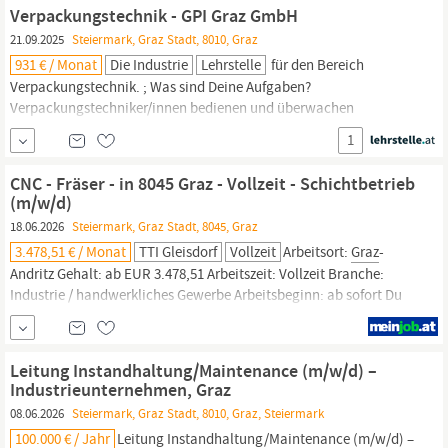
brauchen Next...
Verpackungstechnik - GPI Graz GmbH
21.09.2025
Steiermark, Graz Stadt, 8010, Graz
931 € / Monat
Die Industrie
Lehrstelle
für den Bereich
Verpackungstechnik. ; Was sind Deine Aufgaben?
Verpackungstechniker/innen bedienen und überwachen
sämtliche Verarbeitungsmaschinen, die Verpackungen aus
1
Karton herstellen. Dazu zählen neben Druck- auch Klebe- und
Stanzmaschinen. Sie steuern, überwachen und sichern diese
CNC - Fräser - in 8045 Graz - Vollzeit - Schichtbetrieb
Anlagen, warten die eingesetzten
Maschinen,
erkennen Fehler
(m/w/d)
und
18.06.2026
Steiermark, Graz Stadt, 8045, Graz
3.478,51 € / Monat
TTI Gleisdorf
Vollzeit
Arbeitsort:
Graz
-
Andritz Gehalt: ab EUR 3.478,51 Arbeitszeit: Vollzeit Branche:
Industrie / handwerkliches Gewerbe Arbeitsbeginn: ab sofort Du
hast eine Ausbildung als CNC-Fräser oder Zerspanungstechniker
abgeschlossen und möchtest an anspruchsvollen Einzelteilen und
Prototypen arbeiten? Du suchst einen sicheren Job in
Graz
mit
Leitung Instandhaltung/Maintenance (m/w/d) –
moderner...
Industrieunternehmen, Graz
08.06.2026
Steiermark, Graz Stadt, 8010, Graz, Steiermark
100.000 € / Jahr
Leitung Instandhaltung/Maintenance (m/w/d) –