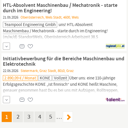
Berechnungen und FEM-AnalysenErstellen von
HTL-Absolvent Maschinenbau / Mechatronik - starte
Fertigungsunterlagen und...
durch im Engineering!
21.05.2026
Oberösterreich, Wels Stadt, 4600, Wels
Teampool Engineering Gmbh
uns! HTL-Absolvent
Maschinenbau
/ Mechatronik - starte durch im Engineering!
(m/w/d) StandortWels, Oberösterreich Arbeitszeit 38.5
Stunden/Woche Dich begeistertSelbständiges Erstellen von
KonstruktionenDurchführen technischer Berechnungen und FEM-
AnalysenErstellen von Fertigungsunterlagen und
Initiativbewerbung für die Bereiche Maschinenbau und
ProduktdokumentationenFertigungstechnische
Elektrotechnik
22.05.2026
Steiermark, Graz Stadt, 8010, Graz
2.890,09 € / Monat
KONE
Vollzeit
Über uns: eine 110-jährige
Erfolgsgeschichte KONE „ist finnisch“ und KONE heißt Maschine,
genauer genommen hast Du es bei uns mit Aufzügen, Rolltreppen,
Türen/Toren zu tun… In Österreich sind mehr als 500
Mitarbeitende tagtäglich dabei diese
Maschinen
am Laufen zu
halten, damit wir uns alle schneller und bequemer fortbewegen
können.
1
2
3
4
5
…