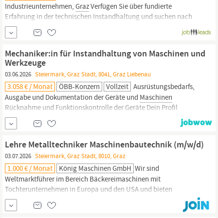
Industrieunternehmen,
Graz
Verfügen Sie über fundierte
Erfahrung in der technischen Instandhaltung und suchen nach
einer anspruchsvollen Führungsposition? Möchten Sie die Zukunft
eines internationalen Produktionsstandorts mitgestalten? Dann
bewerben Sie sich als Leitung Instandhaltung/Maintenance
Mechaniker:in für Instandhaltung von Maschinen und
(m/w/d) in
Graz
Werkzeuge
03.06.2026
Steiermark, Graz Stadt, 8041, Graz Liebenau
3.058 € / Monat
ÖBB-Konzern
Vollzeit
Ausrüstungsbedarfs,
Ausgabe und Dokumentation der Geräte und
Maschinen
Rücknahme und Funktionskontrolle der Geräte Dein Profil
Abgeschlossene Lehre als Land- und Baumaschinentechniker:in
oder vergleichbare technische Ausbildung Idealerweise Erfahrung
in der Instandhaltung von Bau- und Forstmaschinen und Motoren
Lehre Metalltechniker Maschinenbautechnik (m/w/d)
Sehr gute Deutschkenntnisse und B...
03.07.2026
Steiermark, Graz Stadt, 8010, Graz
1.000 € / Monat
König Maschinen GmbH
Wir sind
Weltmarktführer im Bereich Bäckereimaschinen mit
Tochterunternehmen in Europa und den USA und bieten
folgenden Lehrberuf in
Graz
an: Aufgaben
Maschinenbauchtechniker
fertigen Bauteile auf konventionellen