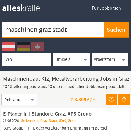
Für Jobbörsen
Keywortsuche
Ortssuche
Umkreissuche
Arbeitsform
Maschinenbau, Kfz, Metallverarbeitung Jobs in Graz
137 Stellenangebote aus 13 unterschiedlichen Jobbörsen gebündelt.
Sortierung
3.309
Ø
€ /
M.
E-Planer in I Standort: Graz, APS Group
26.06.2026
Steiermark, Graz Stadt, 8010, Graz
APS Group
(HTL oder vergleichbar) Erfahrung im Bereich