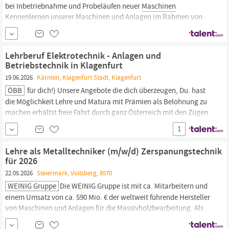
bei Inbetriebnahme und Probeläufen neuer
Maschinen
Kennenlernen unserer
Maschinen
und Anlagen im Rahmen von
Service und Instandhaltung Das bringst du mit Abgeschlossene
Pflichtschule Technisches Verständnis & handwerkliches Geschick
Interesse an
Maschinenbau,
...
Lehrberuf Elektrotechnik - Anlagen und
Betriebstechnik in Klagenfurt
19.06.2026
Kärnten, Klagenfurt Stadt, Klagenfurt
ÖBB
für dich!) Unsere Angebote die dich überzeugen, Du. hast
die Möglichkeit Lehre und Matura mit Prämien als Belohnung zu
machen erhältst freie Fahrt durch ganz Österreich mit den Zügen
der ÖBB erhältst bei sehr guten Leistungen Zeit und finanzielle
1
Prämien Die Lehrwerkstätte befindet sich in
Knittelfeld,
wo dir bei
Bedarf ein zur Verfügung steht.
Lehre als Metalltechniker (m/w/d) Zerspanungstechnik
für 2026
22.05.2026
Steiermark, Voitsberg, 8570
WEINIG Gruppe
Die WEINIG Gruppe ist mit ca. Mitarbeitern und
einem Umsatz von ca. 590 Mio. € der weltweit führende Hersteller
von
Maschinen
und Anlagen für die Massivholzbearbeitung. Als
Komplettanbieter bietet die Unternehmensgruppe
Maschinen,