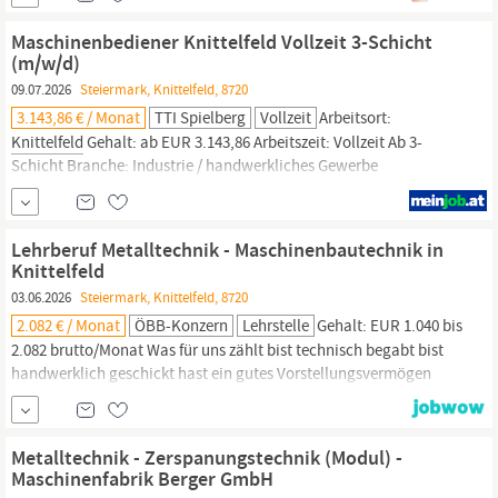
Teil eines Instandhaltungsteams! Wartung, Reparatur und
Instandhaltung von Produktionsanlagen Selbstständige
Maschinenbediener Knittelfeld Vollzeit 3-Schicht
Fehlersuche und
(m/w/d)
09.07.2026
Steiermark, Knittelfeld, 8720
3.143,86 € / Monat
TTI Spielberg
Vollzeit
Arbeitsort:
Knittelfeld
Gehalt: ab EUR 3.143,86 Arbeitszeit: Vollzeit Ab 3-
Schicht Branche: Industrie / handwerkliches Gewerbe
Arbeitsbeginn: ab sofort Du möchtest als
Maschinenbediener:in
in
Knittelfeld
arbeiten und suchst eine langfristige Vollzeitstelle im
3-Schichtbetrieb? Dich erwarten ein sicherer Arbeitsplatz,...
Lehrberuf Metalltechnik - Maschinenbautechnik in
Knittelfeld
03.06.2026
Steiermark, Knittelfeld, 8720
2.082 € / Monat
ÖBB-Konzern
Lehrstelle
Gehalt: EUR 1.040 bis
2.082 brutto/Monat Was für uns zählt bist technisch begabt bist
handwerklich geschickt hast ein gutes Vorstellungsvermögen
bringst die körperlichen Voraussetzungen mit (Sehtest: wir
kümmern uns um einen Termin für dich!) Unsere Angebote die
dich überzeugen hast die Möglichkeit Lehre und Matura mit
Metalltechnik - Zerspanungstechnik (Modul) -
Prämien als Belohnung zu machen erhältst freie...
Maschinenfabrik Berger GmbH