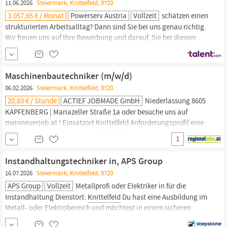
11.06.2026
Steiermark, Knittelfeld, 8720
3.057,65 € / Monat
Powerserv Austria
Vollzeit
schätzen einen
strukturierten Arbeitsalltag? Dann sind Sie bei uns genau richtig.
Wir freuen uns auf Ihre Bewerbung und darauf, Sie bei diesem
spannenden Einsatz begleiten zu dürfen! Ihre Aufgaben
Durchführung von termin- und plangerechter Instandhaltung,
Wartung, Service und Störungsbehebung an
Maschinen,
Anlagen,
Maschinenbautechniker (m/w/d)
Geräten sowie
06.02.2026
Steiermark, Knittelfeld, 8720
20,83 € / Stunde
ACTIEF JOBMADE GmbH
Niederlassung 8605
KAPFENBERG | Mariazeller Straße 1a oder besuche uns auf
meinneuerjob.at ! Einsatzort
Knittelfeld
Anforderungsprofil eine
abgeschlossene Ausbildung in
Maschinenbautechnik
mehrjährige
1
Erfahrung im Bereich Instandhaltung von Produktionsanlagen
gute Hydraulik- und Pneumatik-Kenntnisse Schweißkenntnisse
Instandhaltungstechniker in, APS Group
MAG, WIG, Elektro...
16.07.2026
Steiermark, Knittelfeld, 8720
APS Group
Vollzeit
Metallprofi oder Elektriker in für die
Instandhaltung Dienstort:
Knittelfeld
Du hast eine Ausbildung im
Metall- oder Elektrobereich und möchtest in einem sicheren
Unternehmen mit moderner Produktion arbeiten? Dann werde