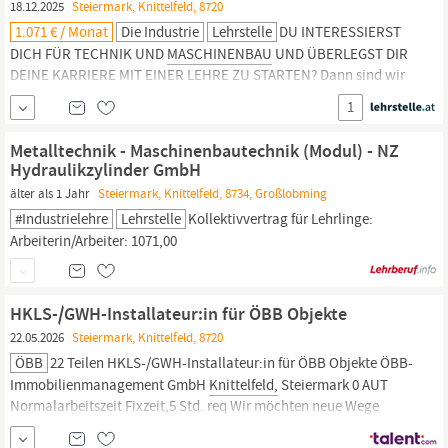
18.12.2025
Steiermark, Knittelfeld, 8720
1.071 € / Monat
Die Industrie
Lehrstelle
DU INTERESSIERST
DICH FÜR TECHNIK UND
MASCHINENBAU
UND ÜBERLEGST DIR
DEINE KARRIERE MIT EINER LEHRE ZU STARTEN? Dann sind wir
genau das richtige Unternehmen für dich! Als Teil der
1
international tätigen IBS Gruppe stehen dir nach Abschluss deiner
Lehre nicht nur eine Vielzahl an Aufstiegsmöglichkeiten am
Metalltechnik - Maschinenbautechnik (Modul) - NZ
Standort, sondern auch Karrierechancen auf der...
Hydraulikzylinder GmbH
älter als 1 Jahr
Steiermark, Knittelfeld, 8734, Großlobming
#industrielehre
Lehrstelle
Kollektivvertrag für Lehrlinge:
Arbeiterin/Arbeiter: 1071,00
HKLS-/GWH-Installateur:in für ÖBB Objekte
22.05.2026
Steiermark, Knittelfeld, 8720
ÖBB
22 Teilen HKLS-/GWH-Installateur:in für ÖBB Objekte ÖBB-
Immobilienmanagement GmbH
Knittelfeld,
Steiermark 0 AUT
Normalarbeitszeit Fixzeit,5 Std. req Wir möchten neue Wege
gehen. Und neue Wege schaffen. Heute. Für morgen. Für uns.
Jetzt Teil des werden! Im Aufgabenbereich Technikmanagement