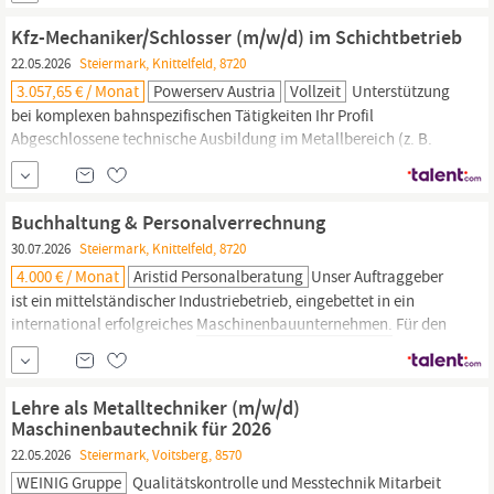
sorgen wir für die nachhaltige Funktionsfähigkeit,
Kfz-Mechaniker/Schlosser (m/w/d) im Schichtbetrieb
22.05.2026
Steiermark, Knittelfeld, 8720
3.057,65 € / Monat
Powerserv Austria
Vollzeit
Unterstützung
bei komplexen bahnspezifischen Tätigkeiten Ihr Profil
Abgeschlossene technische Ausbildung im Metallbereich (z. B.
Mechaniker:in,
Maschinenbautechniker:in)
zwingend erforderlich
Erste einschlägige Berufserfahrung nach erfolgreichem
Lehrabschluss (LAP) Bereitschaft zur fachlichen Weiterbildung
Buchhaltung & Personalverrechnung
Flexibilität für Schichtarbeit, Nacht- sowie...
30.07.2026
Steiermark, Knittelfeld, 8720
4.000 € / Monat
Aristid Personalberatung
Unser Auftraggeber
ist ein mittelständischer Industriebetrieb, eingebettet in ein
international erfolgreiches
Maschinenbauunternehmen.
Für den
Standort im Bezirk Murtal suchen wir zum ehestmöglichen
Eintritt eine Persönlickeit für die Buchhaltung &
Personalverrechnung Referenznummer 47-269667 Ihre Aufgaben:
Lehre als Metalltechniker (m/w/d)
Maschinenbautechnik für 2026
22.05.2026
Steiermark, Voitsberg, 8570
WEINIG Gruppe
Qualitätskontrolle und Messtechnik Mitarbeit