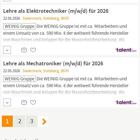
Anlagen und Service im Bereich Massivholz- und
Holzwerkstoffbearbeitung. Mit Produktionswerken in Europa,...
Lehre als Elektrotechniker (m/w/d) für 2026
22.05.2026
Steiermark, Voitsberg, 8570
WEINIG Gruppe
Die WEINIG Gruppe ist mit ca. Mitarbeitern und
einem Umsatz von ca. 590 Mio. € der weltweit führende Hersteller
von
Maschinen
und Anlagen für die Massivholzbearbeitung. Als
Komplettanbieter bietet die Unternehmensgruppe
Maschinen,
Anlagen und Service im Bereich Massivholz- und
Holzwerkstoffbearbeitung. Mit Produktionswerken in Europa,...
Lehre als Mechatroniker (m/w/d) für 2026
22.05.2026
Steiermark, Voitsberg, 8570
WEINIG Gruppe
Die WEINIG Gruppe ist mit ca. Mitarbeitern und
einem Umsatz von ca. 590 Mio. € der weltweit führende Hersteller
von
Maschinen
und Anlagen für die Massivholzbearbeitung. Als
Komplettanbieter bietet die Unternehmensgruppe
Maschinen,
Anlagen und Service im Bereich Massivholz- und
Holzwerkstoffbearbeitung. Mit Produktionswerken in Europa,...
1
2
3