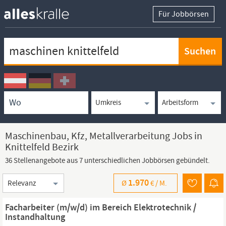
Für Jobbörsen
Keywortsuche
Ortssuche
Umkreissuche
Arbeitsform
Maschinenbau, Kfz, Metallverarbeitung Jobs in
Knittelfeld Bezirk
36 Stellenangebote aus 7 unterschiedlichen Jobbörsen gebündelt.
Sortierung
1.970
Ø
€ /
M.
Facharbeiter (m/w/d) im Bereich Elektrotechnik /
Instandhaltung