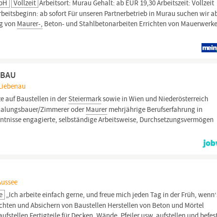
mbH
Vollzeit
Arbeitsort: Murau Gehalt: ab EUR 19,30 Arbeitszeit: Vollzeit
beitsbeginn: ab sofort Für unseren Partnerbetrieb in Murau suchen wir a
ng von
Maurer-,
Beton- und Stahlbetonarbeiten Errichten von Mauerwerk
HBAU
 Liebenau
e auf Baustellen in der
Steiermark
sowie in Wien und Niederösterreich
alungsbauer/Zimmerer oder
Maurer
mehrjährige Berufserfahrung in
nntnisse engagierte, selbständige Arbeitsweise, Durchsetzungsvermögen
Aussee
e
„Ich arbeite einfach gerne, und freue mich jeden Tag in der Früh, wenn‘
richten und Absichern von Baustellen Herstellen von Beton und Mörtel
tellen Fertigteile für Decken, Wände, Pfeiler usw. aufstellen und befes