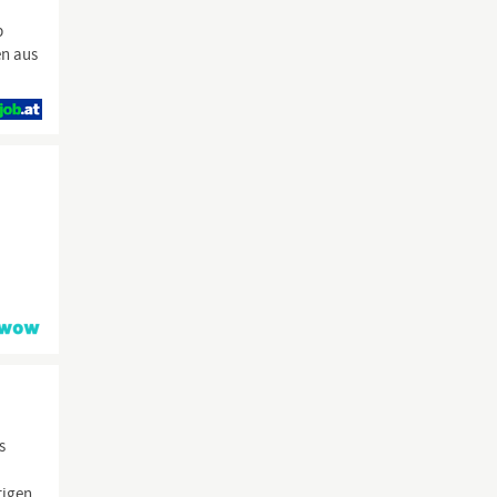
b
en aus
s
tigen