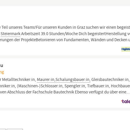
Teil unseres Teams!Für unseren Kunden in Graz suchen wir einen begeis
,
Steiermark
Arbeitszeit 39.0 Stunden/Woche Dich begeistertHerstellung 
derungen der ProjekteBetonieren von Fundamenten, Wänden und Decken 
au
ing
r Metalltechniker:in,
Maurer:in,Schalungsbauer:in,
Gleisbautechniker:in,
ker:in, (Maschinen-)Schlosser:in, Spengler:in, Tiefbauer:in, Hochbaue
iven Abschluss der Fachschule Bautechnik Ebenso verfügst du über eine...