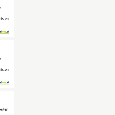
e
eisten
e
eisten
terten