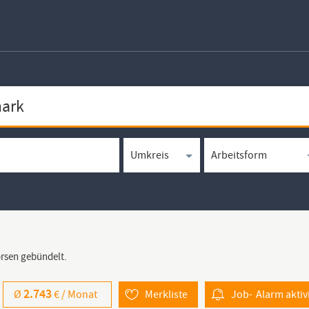
örsen gebündelt.
2.743
Ø
€ /
Monat
Merkliste
Job-
Alarm
aktiv