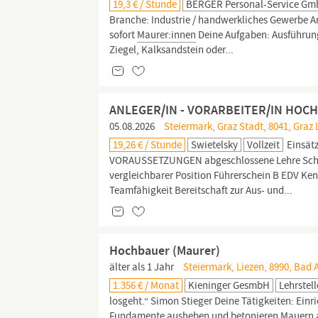
19,3 € / Stunde
BERGER Personal-Service G
Branche: Industrie / handwerkliches Gewerbe Ar
sofort
Maurer:innen
Deine Aufgaben: Ausführu
Ziegel, Kalksandstein oder...
ANLEGER/IN - VORARBEITER/IN HOC
05.08.2026
Steiermark, Graz Stadt, 8041, Graz
19,26 € / Stunde
Swietelsky
Vollzeit
Einsätz
VORAUSSETZUNGEN abgeschlossene Lehre Sch
vergleichbarer Position Führerschein B EDV Ke
Teamfähigkeit Bereitschaft zur Aus- und...
Hochbauer (Maurer)
älter als 1 Jahr
Steiermark, Liezen, 8990, Bad 
1.356 € / Monat
Kieninger GesmbH
Lehrstell
losgeht.“ Simon Stieger Deine Tätigkeiten: Ein
Fundamente ausheben und betonieren Mauern aufs