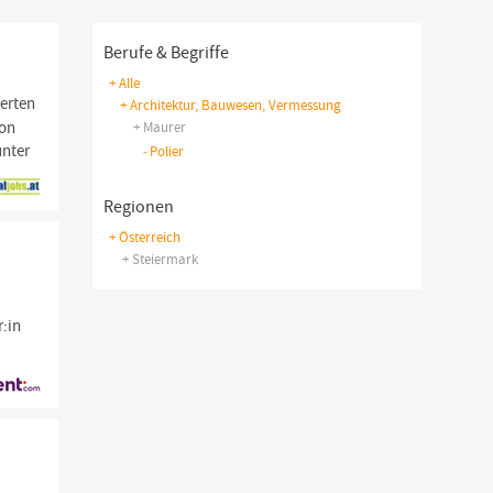
Berufe & Begriffe
+ Alle
terten
+ Architektur, Bauwesen, Vermessung
von
+ Maurer
unter
-
Polier
Regionen
+ Österreich
+ Steiermark
r:in