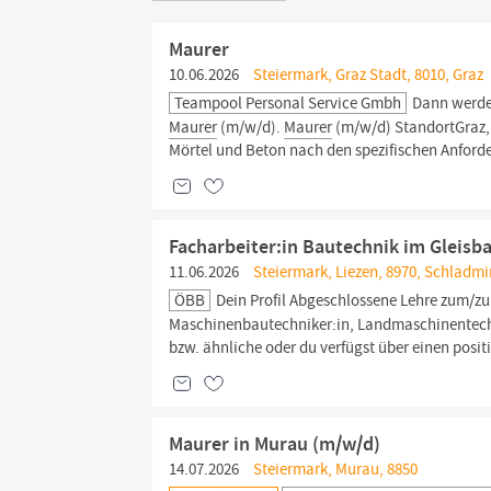
Maurer
10.06.2026
Steiermark, Graz Stadt, 8010, Graz
Teampool Personal Service Gmbh
Dann werde 
Maurer
(m/w/d).
Maurer
(m/w/d) StandortGraz
Mörtel und Beton nach den spezifischen Anfor
Facharbeiter:in Bautechnik im Gleisb
11.06.2026
Steiermark, Liezen, 8970, Schladm
ÖBB
Dein Profil Abgeschlossene Lehre zum/zu
Maschinenbautechniker:in, Landmaschinentechni
bzw. ähnliche oder du verfügst über einen posit
Maurer in Murau (m/w/d)
14.07.2026
Steiermark, Murau, 8850