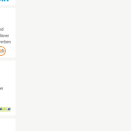
nd
lkner
werben
ei
n