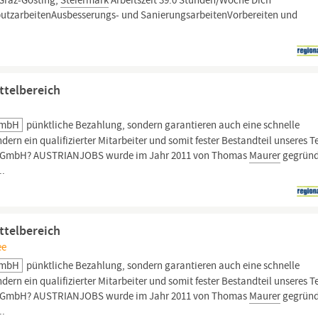
tGraz-Gösting,
Steiermark
Arbeitszeit 39.0 Stunden/Woche Dich
utzarbeitenAusbesserungs- und SanierungsarbeitenVorbereiten und
ttelbereich
GmbH
pünktliche Bezahlung, sondern garantieren auch eine schnelle
ern ein qualifizierter Mitarbeiter und somit fester Bestandteil unseres 
obs GmbH? AUSTRIANJOBS wurde im Jahr 2011 von Thomas
Maurer
gegründ
..
ttelbereich
ee
GmbH
pünktliche Bezahlung, sondern garantieren auch eine schnelle
ern ein qualifizierter Mitarbeiter und somit fester Bestandteil unseres 
obs GmbH? AUSTRIANJOBS wurde im Jahr 2011 von Thomas
Maurer
gegründ
..