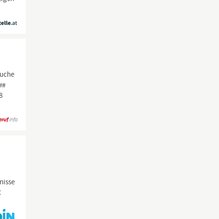
Suche
##
8
nisse
t