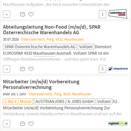
Mauthausen
Aufgaben, die mich erwarten Unterstützen der
Filialleitung bei den täglichen Aufgaben wie
1
Bestandsmanagement und Präsentieren der Ware Kassieren und
Bewirtschaften der Regale Backen und Bereitstellen der
Abteilungsleitung Non-Food (m/w/d), SPAR
Backware Beantworten von Fragen unserer
Österreichische Warenhandels AG
30.07.2026
Oberösterreich, Perg, 4310, Mauthausen
SPAR Österreichische Warenhandels AG
Vollzeit
Dienstort:
EUROSPAR 4310
Mauthausen
Ausmaß: Vollzeit SPAR ist ein
100%iges Familienunternehmen – und das spürt man. Ein
menschlicher Umgang und ein tolles Team treffen auf viele
2
handfeste Vorteile wie faire Bezahlung, flexible Arbeitszeiten und
vor allem mehr Möglichkeiten mit Sicherheit. Verantwortung
Mitarbeiter (m/w/d) Vorbereitung
übernehmen für den Bereich
Personalverrechnung
älter als 1 Jahr
Oberösterreich, Perg, 4310, Mauthausen
2.462 € / Monat
AUSTRIANJOBS / A-JOBS GmbH
Vollzeit
h2 -
Mitarbeiter (m/w/d) Vorbereitung Personalverrechnung Zur
Verstärkung unseres Headquarters in
Mauthausen
sind wir auf der
Suche nach Mitarbeiter (m/w/d) Vorbereitung
Personalverrechnung Du lernst bei uns: