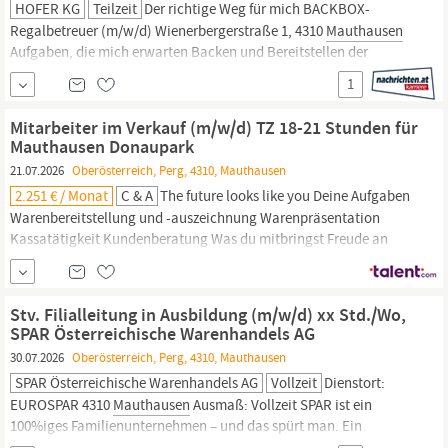
HOFER KG
Teilzeit
Der richtige Weg für mich BACKBOX-
Regalbetreuer (m/w/d) Wienerbergerstraße 1, 4310
Mauthausen
Aufgaben, die mich erwarten Backen und Bereitstellen der
Backware Organisieren und Bewirtschaften der Regale
1
Präsentieren von Obst und Gemüse sowie Durchführen von
Qualitätskontrollen Beantworten von Kund:innenanfragen
Mitarbeiter im Verkauf (m/w/d) TZ 18-21 Stunden für
Reinigen der Filiale Betreuen der
Mauthausen Donaupark
21.07.2026
Oberösterreich, Perg, 4310, Mauthausen
2.251 € / Monat
C & A
The future looks like you Deine Aufgaben
Warenbereitstellung und -auszeichnung Warenpräsentation
Kassatätigkeit Kundenberatung Was du mitbringst Freude an
eigenständiger Arbeit Teamfähigkeit Hohe Leistungsbereitschaft
Zeitliche Flexibilität Offene und kommunikative Persönlichkeit
Was wir bieten Bonus Personalrabatt Geschäftskleidung
Stv. Filialleitung in Ausbildung (m/w/d) xx Std./Wo,
Essensgutschein On-the-job-training...
SPAR Österreichische Warenhandels AG
30.07.2026
Oberösterreich, Perg, 4310, Mauthausen
SPAR Österreichische Warenhandels AG
Vollzeit
Dienstort:
EUROSPAR 4310
Mauthausen
Ausmaß: Vollzeit SPAR ist ein
100%iges Familienunternehmen – und das spürt man. Ein
menschlicher Umgang und ein tolles Team treffen auf viele