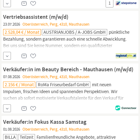
1
handfeste Vorteile wie faire Bezahlung, flexible Arbeitszeiten und
vor allem mehr Möglichkeiten mit Sicherheit. Schritt für Schritt in
Vertriebsassistent (m/w/d)
die Führungsrolle: Diese Position wird im...
23.07.2026
Oberösterreich, Perg, 4310, Mauthausen
2.528,04 € / Monat
AUSTRIANJOBS / A-JOBS GmbH
pünktliche
Bezahlung, sondern garantieren auch eine schnelle Abwicklung.
Bei uns sind Sie keine Nummer, sondern ein qualifizierter
Mitarbeiter und somit fester Bestandteil unseres Teams. ; Seit
wann gibt es die AUSTRIANJOBS / A-Jobs GmbH? AUSTRIANJOBS
wurde im Jahr 2011 von Thomas Maurer gegründet. Mittlerweile
Verkäufer:in im Beauty Bereich - Mauthausen (m/w/d)
umfasst die Gesellschaft neben der Zentrale in
Mauthausen,
07.08.2026
Oberösterreich, Perg, 4310, Mauthausen
2.156 € / Monat
RoMa Friseurbedarf GmbH
mit neuen
Impulsen, frischen Ideen und spannenden Perspektiven. Wir
suchen ab sofort motivierte Verkaufstalente für den Verkauf für
4310,
Mauthausen,
Voll,- oder Teilzeit (20-38,5 Std./Woche). Das
Bruttogehalt für diese Stelle beträgt € 2.156, - (auf Vollzeitbasis).
Deine Aufgaben: aktiver Verkauf unserer individuellen Pflege-
Verkäufer:in Fokus Kassa Samstag
bzw.
01.08.2026
Oberösterreich, Perg, 4310, Mauthausen
BILLA
Teilzeit
Familienfreundliche Angebote, attraktive