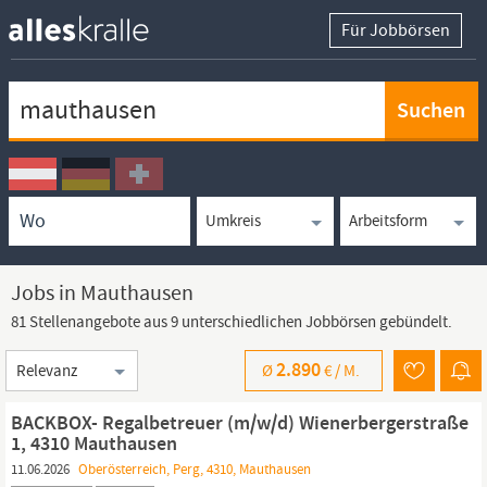
Für Jobbörsen
Keywortsuche
Ortssuche
Umkreissuche
Arbeitsform
Jobs in Mauthausen
81 Stellenangebote aus 9 unterschiedlichen Jobbörsen gebündelt.
Sortierung
2.890
Ø
€ /
M.
BACKBOX- Regalbetreuer (m/w/d) Wienerbergerstraße
1, 4310 Mauthausen
11.06.2026
Oberösterreich, Perg, 4310, Mauthausen