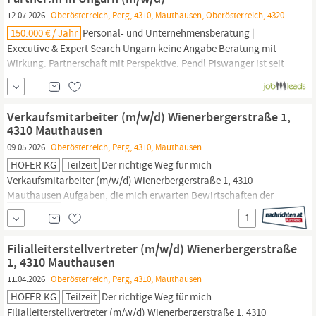
12.07.2026
Oberösterreich, Perg, 4310, Mauthausen, Oberösterreich, 4320
150.000 € / Jahr
Personal- und Unternehmensberatung |
Executive & Expert Search Ungarn keine Angabe Beratung mit
Wirkung. Partnerschaft mit Perspektive. Pendl Piswanger ist seit
über 45 Jahren eine der führenden Personal- und
Unternehmensberatungen in Österreich und der Region CEE. Wir
begleiten Unternehmen, Eigentümer:innen und Top-Management
Verkaufsmitarbeiter (m/w/d) Wienerbergerstraße 1,
in strategisch entscheidenden Phasen –...
4310 Mauthausen
09.05.2026
Oberösterreich, Perg, 4310, Mauthausen
HOFER KG
Teilzeit
Der richtige Weg für mich
Verkaufsmitarbeiter (m/w/d) Wienerbergerstraße 1, 4310
Mauthausen
Aufgaben, die mich erwarten Bewirtschaften der
Regale und Kassieren der Einkäufe Backen und Bereitstellen der
1
Backware Präsentieren von Obst und Gemüse sowie Durchführen
von Qualitätskontrollen Beantworten von Kund:innenanfragen
Filialleiterstellvertreter (m/w/d) Wienerbergerstraße
Reinigen der Filiale Betreuen der
1, 4310 Mauthausen
11.04.2026
Oberösterreich, Perg, 4310, Mauthausen
HOFER KG
Teilzeit
Der richtige Weg für mich
Filialleiterstellvertreter (m/w/d) Wienerbergerstraße 1, 4310