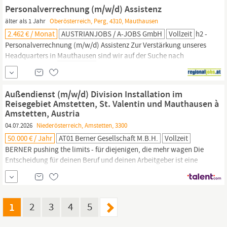
Lohnverrechnungsvorbereitung in enger Zusammenarbeit mit der
Personalverrechnung (m/w/d) Assistenz
Teamleitung Laufende Erstellung von Statistiken, Reports,
älter als 1 Jahr
Oberösterreich, Perg, 4310, Mauthausen
Analysen und Bewertungen...
2.462 € / Monat
AUSTRIANJOBS / A-JOBS GmbH
Vollzeit
h2 -
Personalverrechnung (m/w/d) Assistenz Zur Verstärkung unseres
Headquarters in
Mauthausen
sind wir auf der Suche nach
Personalverrechnung (m/w/d) Assistenz Du lernst bei uns:
Lohnverrechnungsvorbereitung in enger Zusammenarbeit mit der
Teamleitung Laufende Erstellung von Statistiken, Reports,
Außendienst (m/w/d) Division Installation im
Analysen und Bewertungen Erstellung von Monats-, Quartals...
Reisegebiet Amstetten, St. Valentin und Mauthausen à
Amstetten, Austria
04.07.2026
Niederösterreich, Amstetten, 3300
50.000 € / Jahr
AT01 Berner Gesellschaft M.b.H.
Vollzeit
BERNER pushing the limits - für diejenigen, die mehr wagen Die
Entscheidung für deinen Beruf und deinen Arbeitgeber ist eine
Entscheidung für deine Zukunft - eine Zukunft, in die du deine
Leidenschaft und einen großen Teil deiner Zeit, Energie und
Kapazität investieren wirst. Was erwartet dich Du betreust
eigenständig einen bestehenden Kundenstamm, den du
1
2
3
4
5
kontinuierlich...