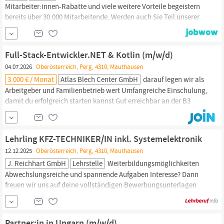
Mitarbeiter:innen-Rabatte und viele weitere Vorteile begeistern
bereits über 30.000 Mitarbeitende. Werden auch Sie Teil unserer
Erfolgsgeschichte! Dein Tätigkeitsbereich Verkauf – Kassa Das
erwartet dich Standort: 4310
Mauthausen
(Perg) Markt:
Poschacherstrasse 4, 4310
Mauthausen
...
Full-Stack-Entwickler.NET & Kotlin (m/w/d)
04.07.2026
Oberösterreich, Perg, 4310, Mauthausen
3.000 € / Monat
Atlas Blech Center GmbH
darauf legen wir als
Arbeitgeber und Familienbetrieb wert Umfangreiche Einschulung,
damit du erfolgreich starten kannst Gut erreichbar an der B3
zwischen Linz und Perg (Nähe Donaubrücke
Mauthausen)
–
Parkplätze sind vorhanden Kaffee, Tee, Mineralwasser und
Obstkorb gibt’s natürlich obendrauf Unser Entwicklungsumfeld
Lehrling KFZ-TECHNIKER/IN inkl. Systemelektronik
Moderner Stack:
12.12.2025
Oberösterreich, Perg, 4310, Mauthausen
J. Reichhart GmbH
Lehrstelle
Weiterbildungsmöglichkeiten
Abwechslungsreiche und spannende Aufgaben Interesse? Dann
freuen wir uns auf deine vollständigen Bewerbungsunterlagen
inkl. Lebenslauf und Foto. J. Reichhart GmbH., Machlandstraße
58, 4310
Mauthausen,
07238/2415-13 zH. Hr. Hannes Reichhart, E-
Mail: [ office cid: 573983825
Partner:in in Ungarn (m/w/d)