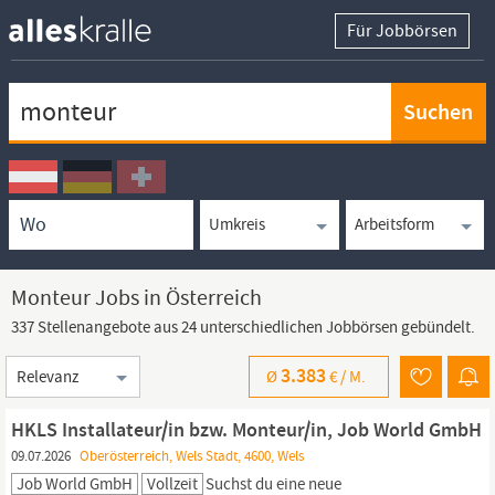
Für Jobbörsen
Keywortsuche
Ortssuche
Umkreissuche
Arbeitsform
Monteur Jobs in Österreich
337 Stellenangebote aus 24 unterschiedlichen Jobbörsen gebündelt.
Sortierung
3.383
Ø
€ /
M.
HKLS Installateur/in bzw. Monteur/in, Job World GmbH
09.07.2026
Oberösterreich, Wels Stadt, 4600, Wels
Job World GmbH
Vollzeit
Suchst du eine neue