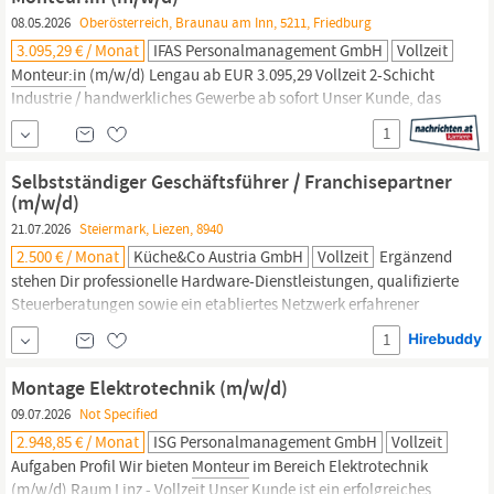
Installation von Prozessanlagen...
08.05.2026
Oberösterreich, Braunau am Inn, 5211, Friedburg
3.095,29 € / Monat
IFAS Personalmanagement GmbH
Vollzeit
Monteur:in
(m/w/d) Lengau ab EUR 3.095,29 Vollzeit 2-Schicht
Industrie / handwerkliches Gewerbe ab sofort Unser Kunde, das
internationale Technologie- und Maschinenbauunternehmen
1
PALFINGER (KV EMI), ist der weltweit führende Produzent und
Anbieter innovativer Kran- und Hebelösungen. Aktuell suchen wir
Selbstständiger Geschäftsführer / Franchisepartner
am Fertigungs- und Montagestandort Lengau zum
(m/w/d)
21.07.2026
Steiermark, Liezen, 8940
2.500 € / Monat
Küche&Co Austria GmbH
Vollzeit
Ergänzend
stehen Dir professionelle Hardware-Dienstleistungen, qualifizierte
Steuerberatungen sowie ein etabliertes Netzwerk erfahrener
Monteur:innen
zur Verfügung. Was uns überzeugt Du möchtest
1
Dich mit einem Franchise selbstständig machen? Dann solltest Du
als erfahrener Küchenfachberater (m/w/d) Folgendes mitbringen:
Montage Elektrotechnik (m/w/d)
09.07.2026
Not Specified
2.948,85 € / Monat
ISG Personalmanagement GmbH
Vollzeit
Aufgaben Profil Wir bieten
Monteur
im Bereich Elektrotechnik
(m/w/d) Raum Linz - Vollzeit Unser Kunde ist ein erfolgreiches