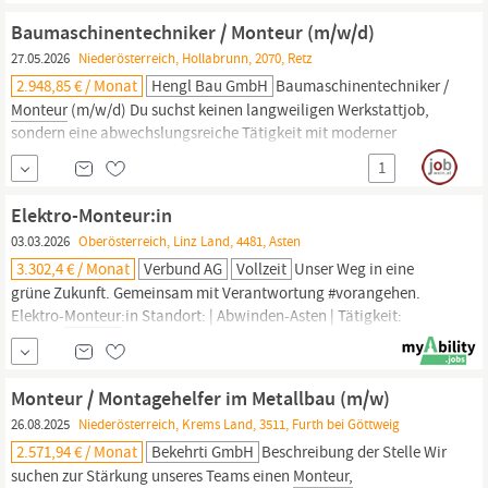
Unternehmen des Landes. Hier eröffnen sich glänzende
Baumaschinentechniker / Monteur (m/w/d)
Perspektiven:
Monteur:innen
Elektrotechnik haben von Beginn an
27.05.2026
Niederösterreich, Hollabrunn, 2070, Retz
die Möglichkeit, die Zukunft Salzburgs 365 Tage im Jahr...
2.948,85 € / Monat
Hengl Bau GmbH
Baumaschinentechniker /
Monteur
(m/w/d) Du suchst keinen langweiligen Werkstattjob,
sondern eine abwechslungsreiche Tätigkeit mit moderner
Technik, starken Maschinen und einem familiären Team? Dann
1
bist du bei uns genau richtig! Wir sind ein etabliertes Bohr- und
Sprengunternehmen mit einer Zweigstelle/Werkstätte in Retz und
Elektro-Monteur:in
03.03.2026
Oberösterreich, Linz Land, 4481, Asten
3.302,4 € / Monat
Verbund AG
Vollzeit
Unser Weg in eine
grüne Zukunft. Gemeinsam mit Verantwortung #vorangehen.
Elektro-
Monteur
:in Standort: | Abwinden-Asten | Tätigkeit:
Vollzeit, Energiewirtschaft Gesellschaft: VERBUND Hydro Power
GmbH Als Österreichs führendes Energieunternehmen setzen wir
wie kaum ein anderer in Europa auf die Kraft von Wasser, Wind
Monteur / Montagehelfer im Metallbau (m/w)
und Sonne.
26.08.2025
Niederösterreich, Krems Land, 3511, Furth bei Göttweig
2.571,94 € / Monat
Bekehrti GmbH
Beschreibung der Stelle Wir
suchen zur Stärkung unseres Teams einen
Monteur,