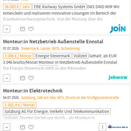
HolzFührerschein der Klasse BReisebereitschaft...
38.000 € / Jahr
EBE Railway Systems GmbH
DAS SIND WIR Wir
entwickeln und realisieren innovative Lösungen im Bereich der
Eisenbahnsicherungstechnik. Von der Planung über die
Umsetzung bis zur Inbetriebnahme und Wartung unserer Projekte,
liegt alles in unserer Hand. Derzeit sind wir auf der Suche nach
Monteur:innen
für unsere Sicherungsanlagen. Aufgaben DAS
Monteur:in Netzbetrieb Außenstelle Ennstal
ERWARTET DICH +
07.07.2026
Steiermark, Liezen, 8970, Schladming
3.046 € / Monat
Energie Steiermark
Vollzeit
Gehalt: ab EUR
3.046 brutto/Monat
Monteur:in
Netzbetrieb Außenstelle Ennstal
Die Energie Steiermark zählt zu den führenden
Energiedienstleistungsunternehmen Österreichs. Mit innovativen
Lösungen in den Bereichen Strom, Erdgas, Wärme und Mobilität
gestalten wir die Energiewende aktiv mit. Werden Sie Teil unseres
Monteur:in Elektrotechnik
Teams und sorgen Sie gemeinsam mit uns
04.07.2026
Salzburg, Zell am See, 5671, Bruck an der Großglocknerstraße
3.302,4 € / Monat
Salzburg AG Für Energie, Verkehr Und Telekommunikation
Vollzeit
Starten Sie bei uns durch – als
Monteur:in
Elektrotechnik. Die Zukunft hat ein Zuhause: Arbeiten im Team
1
der Salzburg AG. Bei einem der innovativsten und spannendsten