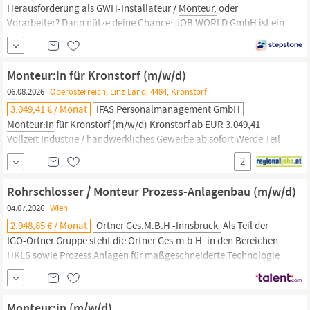
Herausforderung als GWH-Installateur /
Monteur,
oder
Vorarbeiter? Dann nütze deine Chance: JOB WORLD GmbH ist ein
Partner der führenden GWH-Unternehmen in Österreich. Wir
bieten engagierten GWH-Installateuren /
Monteuren
einen Top-
Zugang zu interessanten Jobs. Für ein renommiertes GWH-
Monteur:in für Kronstorf (m/w/d)
Unternehmen, suchen wir zur FIXANSTELLUNG eine/n HKLS
06.08.2026
Oberösterreich, Linz Land, 4484, Kronstorf
Installateur bzw.
Monteur
(m/w/d)
3.049,41 € / Monat
IFAS Personalmanagement GmbH
Monteur:in
für Kronstorf (m/w/d) Kronstorf ab EUR 3.049,41
Vollzeit Industrie / handwerkliches Gewerbe ab sofort Werde Teil
eines der größten Industrieprojekte in Oberösterreich! Wenn aus
2
Planung Realität wird, sind
Monteur:innen
gefragt. Unterstütze
ein erfahrenes Team bei einem der größten Industrieprojekte des
Rohrschlosser / Monteur Prozess-Anlagenbau (m/w/d)
Landes. Unser Kunde...
04.07.2026
Wien
2.948,85 € / Monat
Ortner Ges.m.b.H -Innsbruck
Als Teil der
IGO-Ortner Gruppe steht die Ortner Ges.m.b.H. in den Bereichen
HKLS sowie Prozess Anlagen für maßgeschneiderte Technologie
und Lösungskompetenz in Top-Qualität. Werden Sie Teil unserer
Erfolgsgeschichte und bewerben Sie sich als Rohschlosser /
Monteur
für den Bereich Anlagenbau. Ihre Aufgaben Montage und
Monteur:in (m/w/d)