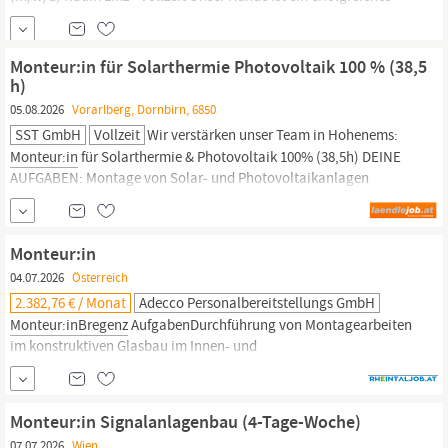
und wachstumsorientiertes Unternehmen im Bereich der
technischen Gebäudeausrüstung. Durch kontinuierliche
Weiterentwicklung, innovative Technologien und den Ausbau
Monteur:in für Solarthermie Photovoltaik 100 % (38,5
seiner Kompetenzen bietet das Unternehmen spannende
h)
Perspektiven für
05.08.2026
Vorarlberg, Dornbirn, 6850
SST GmbH
Vollzeit
Wir verstärken unser Team in Hohenems:
Monteur:in
für Solarthermie & Photovoltaik 100% (38,5h) DEINE
AUFGABEN: Montage von Solar- und Photovoltaikanlagen
Berichterstattung und Dokumentation der durchgeführten
Arbeiten Schnittstellenfunktion zu internen Projektleitern,
Elektrikern sowie unseren Kunden UNSERE ERWARTUNGEN:
Monteur:in
04.07.2026
Österreich
2.382,76 € / Monat
Adecco Personalbereitstellungs GmbH
Monteur:inBregenz
AufgabenDurchführung von Montagearbeiten
im konstruktiven Glasbau im Innen- und
AußenbereichFachgerechte und eigenverantwortliche
Abwicklung von ProjektenSelbstständige Leitung einer
Montagepartie erwünschtAnforderungenAbgeschlossene
Monteur:in Signalanlagenbau (4-Tage-Woche)
handwerkliche Ausbildung im Bereich Metall, Glas oder
07.07.2026
Wien