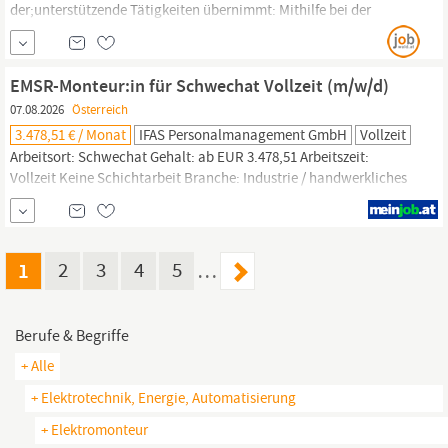
der;unterstützende Tätigkeiten übernimmt: Mithilfe bei der
Montage von Stahlkonstruktionen wie z.B. Geländer, Handläufe,
Türen, Zäune, etc. (tägliche Heimkehr) Bedienung diverser
Handgeräte: Bohren, Schleifen, Schneide, etc.; Be- & Entladen
EMSR-Monteur:in für Schwechat Vollzeit (m/w/d)
des Fahrzeuges
07.08.2026
Österreich
3.478,51 € / Monat
IFAS Personalmanagement GmbH
Vollzeit
Arbeitsort: Schwechat Gehalt: ab EUR 3.478,51 Arbeitszeit:
Vollzeit Keine Schichtarbeit Branche: Industrie / handwerkliches
Gewerbe Arbeitsbeginn: ab sofort Sie möchten Ihr technisches
Know-how in spannenden Industrieprojekten einbringen? Für
unseren Kunden in Schwechat suchen wir einen motivierten
EMSR-
Monteur
1
2
3
4
5
…
Berufe & Begriffe
+ Alle
+ Elektrotechnik, Energie, Automatisierung
+ Elektromonteur