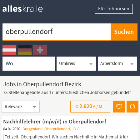
Für Jobbörsen
Keywortsuche
Ortssuche
Umkreissuche
Arbeitsform
Jobs in Oberpullendorf Bezirk
75 Stellenangebote aus 17 unterschiedlichen Jobbörsen gebündelt.
Sortierung
2.820
Ø
€ /
M.
Nachhilfelehrer (m/w/d) in Oberpullendorf
04.07.2026
Burgenland, Oberpullendorf, 7350
Teilzeit
Oberpullendorf.
Wir suchen Nachhilfe in Mathematik für