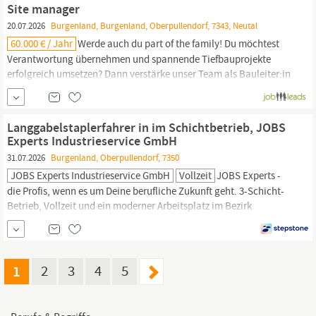
handfeste Vorteile. Beim größten privaten Lehrlingsausbilder in
Site manager
Österreich hast du mehr Möglichkeiten. Mit Sicherheit. 24
20.07.2026
Burgenland, Burgenland, Oberpullendorf, 7343, Neutal
verschiedene Lehrberufe. Mehr Geld und Goodies. Zum Beispiel
60.000 € / Jahr
Werde auch du part of the family! Du möchtest
mehr als das...
Verantwortung übernehmen und spannende Tiefbauprojekte
erfolgreich umsetzen? Dann verstärke unser Team als Bauleiter:in
im Tief- und Straßenbau. Das erwartet dich bei uns Sie möchten
Verantwortung übernehmen und Bauprojekte eigenständig zum
Erfolg führen? Dann erwartet Sie eine abwechslungsreiche
Langgabelstaplerfahrer in im Schichtbetrieb, JOBS
Tätigkeit mit viel...
Experts Industrieservice GmbH
31.07.2026
Burgenland, Oberpullendorf, 7350
JOBS Experts Industrieservice GmbH
Vollzeit
JOBS Experts -
die Profis, wenn es um Deine berufliche Zukunft geht. 3-Schicht-
Betrieb, Vollzeit und ein moderner Arbeitsplatz im Bezirk
Oberpullendorf
– ideal für erfahrene Langgabelstaplerfahrer
innen, die ankommen wollen. Be- und Entladen von LKWs
Transport von Waren und Materialien innerhalb der Firma mittels
Langgabelstapler Richtige Entsorgung von
1
2
3
4
5