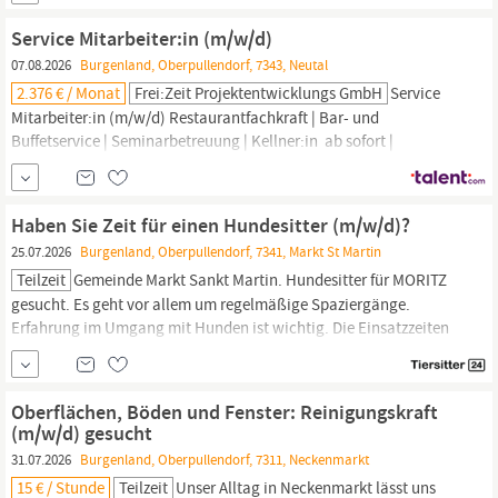
Installationsbetrieb für Heizungs-, Sanitär- und
Lüftungsinstallationen. Zur Verstärkung des Teams wird ab sofort
Service Mitarbeiter:in (m/w/d)
eine engagierte und erfahrene Persönlichkeit...
07.08.2026
Burgenland, Oberpullendorf, 7343, Neutal
2.376 € / Monat
Frei:Zeit Projektentwicklungs GmbH
Service
Mitarbeiter:in (m/w/d) Restaurantfachkraft | Bar- und
Buffetservice | Seminarbetreuung | Kellner:in ab sofort |
Ganzjahresstelle | Umsatzprovision Für eine gemeinsame
glückliche Zeit. Seit über 30 Jahren verbinden wir Menschen mit
Urlaubserlebnissen in Europas Regionen – mit starken Teams,
Haben Sie Zeit für einen Hundesitter (m/w/d)?
Sinn für Regionalität und einem klaren Fokus auf Qualität &...
25.07.2026
Burgenland, Oberpullendorf, 7341, Markt St Martin
Teilzeit
Gemeinde Markt Sankt Martin. Hundesitter für MORITZ
gesucht. Es geht vor allem um regelmäßige Spaziergänge.
Erfahrung im Umgang mit Hunden ist wichtig. Die Einsatzzeiten
und der Stundenumfang sind in meinem Profil hinterlegt und
können dort eingesehen werden. Der Start ist so bald wie möglich
geplant. MORITZ ist ein angenehmer Begleiter beim Gassi gehen.
Oberflächen, Böden und Fenster: Reinigungskraft
Wichtig ist ein...
(m/w/d) gesucht
31.07.2026
Burgenland, Oberpullendorf, 7311, Neckenmarkt
15 € / Stunde
Teilzeit
Unser Alltag in Neckenmarkt lässt uns