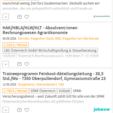
manchmal wenig Zeit fürs Saubermachen. Deshalb suchen wir
jemanden, der uns gelegentlich unterstützt und Freude an
gründlicher Reinigung hat. Es geht um das Reinigen von
Oberflächen und Böden, das Säubern von Bad und WC sowie das
Putzen der Fenster. Wenn Sie zuverlässig sind und sorgfältig
HAK/HBLA/HLW/HLT - Absolvent:innen
arbeiten, passen Sie gut zu uns. Der Start...
Rechnungswesen Agrarökonomie
06.08.2026
Kärnten, Klagenfurt Stadt, 9020, Klagenfurt am Wörthersee
2.510 € / Monat
LBG Österreich GmbH Wirtschaftsprüfung & Steuerberatung
Vollzeit
Österreich Boerhaavegasse 6, 1030 Wien T: (1) 53105
Online bewerben Job empfehlen LBG - Vielfalt an Branchen,
Rechtsformen, Unternehmensgrößen LBG Österreich Burgenland
• Eisenstadt • Großpetersdorf • Mattersburg • Neusiedl/See •
Traineeprogramm Feinkost-Abteilungsleitung - 38,5
Oberpullendorf
• Oberwart • Kärnten • Klagenfurt • Villach •
Std./Wo - 7350 Oberpullendorf, Gymnasiumstraße 23
Wolfsberg • Niederösterreich • St. Pölten • Gänserndorf •...
12.06.2026
Burgenland, Oberpullendorf, 7350
2.760 € / Monat
SPAR Österreich
Vollzeit
SPAR-
Versicherungsdienst – weil Zukunft zählt Gilt für alle von der SPAR
Österreichische Warenhandels-AG geführten Filialen,
Produktions- und Verwaltungseinheiten sowie für alle Märkte,
Produktions- und Verwaltungseinheiten der INTERSPAR