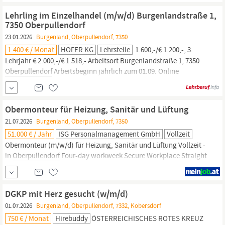
Gesellschaft m.b.H. und der Maximarkt Handels-Gesellschaft
Lehrling im Einzelhandel (m/w/d) Burgenlandstraße 1,
m.b.H. Dienstort: 7350
Oberpullendorf,
Gymnasiumstraße 23...
7350 Oberpullendorf
23.01.2026
Burgenland, Oberpullendorf, 7350
1.400 € / Monat
HOFER KG
Lehrstelle
1.600,-/€ 1.200,-, 3.
Lehrjahr € 2.000,-/€ 1.518,- Arbeitsort ​Burgenlandstraße 1, 7350
Oberpullendorf​​
Arbeitsbeginn jährlich zum 01.09.​ Online
bewerben Jetzt online bewerben und folgende Unterlagen
hochladen: Lebenslauf Zeugnis letzte abgeschlossene Schulstufe
bzw. Semesterzeugnis
Obermonteur für Heizung, Sanitär und Lüftung
21.07.2026
Burgenland, Oberpullendorf, 7350
51.000 € / Jahr
ISG Personalmanagement GmbH
Vollzeit
Obermonteur (m/w/d) für Heizung, Sanitär und Lüftung Vollzeit -
in
Oberpullendorf
Four-day workweek Secure Workplace Straight
organisation Professional development Appreciative working
atmosphere Unser Kunde - die Koo und Kaposi Haustechnik
GmbH - ist ein etablierter Installationsbetrieb für Heizungs-,
DGKP mit Herz gesucht (w/m/d)
Sanitär- und
01.07.2026
Burgenland, Oberpullendorf, 7332, Kobersdorf
750 € / Monat
Hirebuddy
ÖSTERREICHISCHES ROTES KREUZ