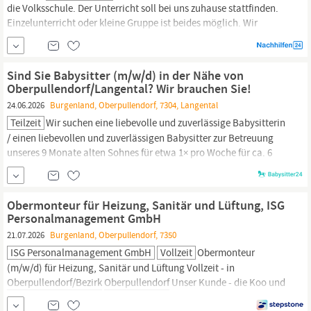
die Volksschule. Der Unterricht soll bei uns zuhause stattfinden.
Einzelunterricht oder kleine Gruppe ist beides möglich. Wir
wünschen uns klare Erklärungen und einen strukturierten Ablauf.
Sind Sie Babysitter (m/w/d) in der Nähe von
Oberpullendorf/Langental? Wir brauchen Sie!
24.06.2026
Burgenland, Oberpullendorf, 7304, Langental
Teilzeit
Wir suchen eine liebevolle und zuverlässige Babysitterin
/ einen liebevollen und zuverlässigen Babysitter zur Betreuung
unseres 9 Monate alten Sohnes für etwa 1× pro Woche für ca. 6
Stunden. Die genauen Tage und Zeiten können wir gerne
gemeinsam besprechen. Aufgaben • Liebevolle und altersgerechte
Betreuung unseres Sohnes • Spielen, Beschäftigen und Fördern
Obermonteur für Heizung, Sanitär und Lüftung, ISG
entsprechend...
Personalmanagement GmbH
21.07.2026
Burgenland, Oberpullendorf, 7350
ISG Personalmanagement GmbH
Vollzeit
Obermonteur
(m/w/d) für Heizung, Sanitär und Lüftung Vollzeit - in
Oberpullendorf/Bezirk
Oberpullendorf
Unser Kunde - die Koo und
Kaposi Haustechnik GmbH - ist ein etablierter