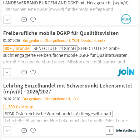
LANDESVERBAND BURGENLAND DGKP mit Herz gesucht (w/m/d)
; Wir suchen eine DGKP (m/w/d) für die mobile Pflege und
Betreuung in der Region Kobersdorf (Mo.–Fr. nach Vereinbarung,
Option auf stellv. Stützpunktleitung). ;Die kleinen Momente
machen den Job besonders – ein Lächeln, ein Danke, das Gefühl,
Freiberufliche mobile DGKP für Qualitätsvisiten
gebraucht zu werden. Beim Roten Kreuz zählt...
01.07.2026
Burgenland, Oberpullendorf, 7301, Deutschkreutz
80 € / Stunde
SENECTUTE 24 GmbH
SENECTUTE 24 GmbH
sucht engagierte Freiberufliche mobile DGKP für Qualitätsvisiten,
die mit Herz und Verstand unsere Mission der einfühlsamen und
verlässlichen Pflegevermittlung unterstützen möchten. Wenn Sie
Freude daran haben, eigenverantwortlich zu arbeiten und
Menschen in ihrer Pflegesituation zu unterstützen, freuen wir uns
Lehrling Einzelhandel mit Schwerpunkt Lebensmittel
auf Ihre Bewerbung. Werden Sie Teil eines...
(m/w/d) - 2026/2027
26.02.2026
Burgenland, Oberpullendorf, 7350
1.380 € / Monat
SPAR Österreichische Warenhandels-Aktiengesellschaft
Lehrstelle
Allgemeines Hier bekommst du das volle Paket Lehre:
SPAR ist ein 100%iges Familienunternehmen – und das spürst du.
1
Ein menschlicher Umgang und ein tolles Team treffen auf