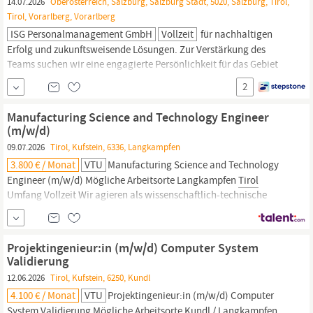
14.07.2026
Oberösterreich, Salzburg, Salzburg Stadt, 5020, Salzburg, Tirol,
Tirol, Vorarlberg, Vorarlberg
ISG Personalmanagement GmbH
Vollzeit
für nachhaltigen
Erfolg und zukunftsweisende Lösungen. Zur Verstärkung des
Teams suchen wir eine engagierte Persönlichkeit für das Gebiet
Oberösterreich, Salzburg,
Tirol
und Vorarlberg. Das erwartet Sie:
2
Betreuung onkologischer Zentren und Schwerpunktkliniken im
definierten Gebiet Ansprechpartner:in für fachspezifische
Manufacturing Science and Technology Engineer
Fragestellungen Organisation und
(m/w/d)
09.07.2026
Tirol, Kufstein, 6336, Langkampfen
3.800 € / Monat
VTU
Manufacturing Science and Technology
Engineer (m/w/d) Mögliche Arbeitsorte Langkampfen
Tirol
Umfang Vollzeit Wir agieren als wissenschaftlich-technische
Berater für unsere Kunden aus der biopharmazeutischen Industrie
in verschiedenen Ländern. Zur Erweiterung unseres
Manufacturing Science and Technology (MSAT)-Teams suchen wir
Projektingenieur:in (m/w/d) Computer System
Validierung
12.06.2026
Tirol, Kufstein, 6250, Kundl
4.100 € / Monat
VTU
Projektingenieur:in (m/w/d) Computer
System Validierung Mögliche Arbeitsorte Kundl / Langkampfen