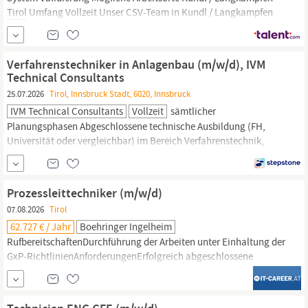
Tirol
Umfang Vollzeit Unser CSV-Team in Kundl / Langkampfen
wächst! Du bist Techniker:in aus Leidenschaft und bringst die
richtige Portion Engagement mit? Dann bist du bei uns genau
richtig! Als CSV-Spezialist:in planst, terminierst und leitest du
Verfahrenstechniker in Anlagenbau (m/w/d), IVM
pharmazeutische
...
Technical Consultants
25.07.2026
Tirol, Innsbruck Stadt, 6020, Innsbruck
IVM Technical Consultants
Vollzeit
sämtlicher
Planungsphasen Abgeschlossene technische Ausbildung (FH,
Universität oder vergleichbar) im Bereich Verfahrenstechnik,
Maschinenbau oder einer ähnlichen Fachrichtung Erste
Berufserfahrung im chemischen oder
pharmazeutischen
Anlagenbau von Vorteil Gute Kenntnisse der gängigen MS-Office-
Prozessleittechniker (m/w/d)
Anwendungen Analytische Denkweise sowie eine strukturierte...
07.08.2026
Tirol
62.727 € / Jahr
Boehringer Ingelheim
RufbereitschaftenDurchführung der Arbeiten unter Einhaltung der
GxP-RichtlinienAnforderungenErfolgreich abgeschlossene
Ausbildung (Fachschule, HTL, FH oder Universität) im Bereich
Automatisierungstechnik, Elektronik o.ä.Einschlägige
Berufserfahrung im Bereich der Prozessleitsysteme und Steuerung