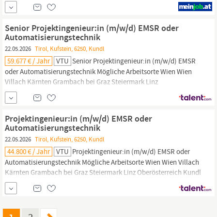
Verstärkung des Teams suchen wir eine engagierte Persönlichkeit
für das Gebiet Oberösterreich, Salzburg,
Tirol
und Vorarlberg. Das
erwartet Sie: Betreuung onkologischer Zentren und
Senior Projektingenieur:in (m/w/d) EMSR oder
Schwerpunktkliniken im definierten Gebiet Ansprechpartner:in
Automatisierungstechnik
22.05.2026
Tirol, Kufstein, 6250, Kundl
59.677 € / Jahr
VTU
Senior Projektingenieur:in (m/w/d) EMSR
oder Automatisierungstechnik Mögliche Arbeitsorte Wien Wien
Villach Kärnten Grambach bei Graz Steiermark Linz
Oberösterreich Kundl / Langkampfen
Tirol
Umfang Vollzeit
Aufgrund des stetigen und nachhaltigen Wachstums sind wir
laufend auf der Suche nach Mitarbeiter:innen im Bereich EMSR /
Projektingenieur:in (m/w/d) EMSR oder
Automatisierungstechnik....
Automatisierungstechnik
22.05.2026
Tirol, Kufstein, 6250, Kundl
44.800 € / Jahr
VTU
Projektingenieur:in (m/w/d) EMSR oder
Automatisierungstechnik Mögliche Arbeitsorte Wien Wien Villach
Kärnten Grambach bei Graz Steiermark Linz Oberösterreich Kundl
/ Langkampfen
Tirol
Umfang Vollzeit Wir erweitern laufend unser
Team im Bereich EMSR/Automatisierungstechnik! Du bist
Techniker:in mit Leib und Seele und bringst dazu noch die
passende...