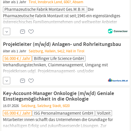
älter als 1 Jahr
Tirol, Innsbruck Land, 6067, Absam
Pharmazeutische Fabrik Montavit Ges.m.b.H.
Die
Pharmazeutische
Fabrik Montavit ist seit;1945 ein eigenständiges
österreichisches Familienunternehmen und weltweiter Anbieter
innovativer medizinischer Produkte. Die gesamte Montavit
Belegschaft arbeitet an dem Ziel: Der Mensch – Leiden lindern,
Lebensqualität verbessern. Arzneimittel zum wieder Wohlfühlen.
Projektleiter (m/w/d) Anlagen- und Rohrleitungsbau
älter als 1 Jahr
Salzburg, Hallein, 5412, Hall in Tirol
56.000 € / Jahr
Bilfinger Life Science GmbH
Verhandlungstechniken, Claimmanagement, Umgang mit
Projektkrisen udgl. Projektmanagement- und/oder
kaufmännische Zusatzausbildungen, sowie Kenntnissen der
Regularien für
pharmazeutischen
Anlagenbau ((c)GMP, GEP,
GAMP etc.) verhandlungssicheren Englischkenntnissen
Key-Account-Manager Onkologie (m/w/d) Geniale
strukturiertem Arbeitsstil und der Fähigkeit sich selbst zu
Einstiegsmöglichkeit in die Onkologie
organisieren Lust auf...
15.07.2026
Salzburg, Salzburg Stadt, 5020
65.000 € / Jahr
ISG Personalmanagement GmbH
Vollzeit
Mitarbeiter:innen schafft das Unternehmen die Grundlage für
nachhaltigen Erfolg und zukunftsweisende Lösungen. Zur