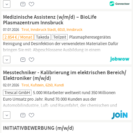
medizinischer Produkte. Montavit entwickelt rezeptpflichtige und
-freie Arzneimittel und Medizinprodukte, stellt diese am Standort
Absam her und vertreibt diese in über 65 Ländern weltweit. Durch
Medizinische Assistenz (w/m/d) – BioLife
Forschung, Entwicklung und ein gesichertes
Plasmazentrum Innsbruck
07.07.2026
Tirol, Innsbruck Stadt, 6010, Innsbruck
2.854 € / Monat
Takeda
Teilzeit
Plasmapheresegerätes
Reinigung und Desinfektion der verwendeten Materialien Dafür
bringen Sie mit: Abgeschlossene Ausbildung in einem
medizinischen Assistenzberuf (z.B. Ordinationsassistenz,
Pflegehelfer:in, (Zahn)Arztassistenz, Laborgehilf:in,
Pharmazeutisch-kaufmännische:r
Angestellte:r) Berufserfahrung
Messtechniker - Kalibrierung im elektrischen Bereich/
in einer Ordination in Verbindung mit
Elektroniker (m/w/d)
02.07.2026
Tirol, Kufstein, 6250, Kundl
Trescal GmbH
5.000 Mitarbeiter weltweit rund 350 Millionen
Euro Umsatz pro Jahr. Rund 70.000 Kunden aus der
Automobilindustrie, Luft- und Raumfahrt, der chemischen und
pharmazeutischen
Industrie sowie der Telekommunikation
vertrauen tagtäglich auf uns. Wir, die österreichische
Tochtergesellschaft Trescal Austria GmbH, bieten unseren
INITIATIVBEWERBUNG (m/w/d)
anspruchsvollen Kunden mit drei...