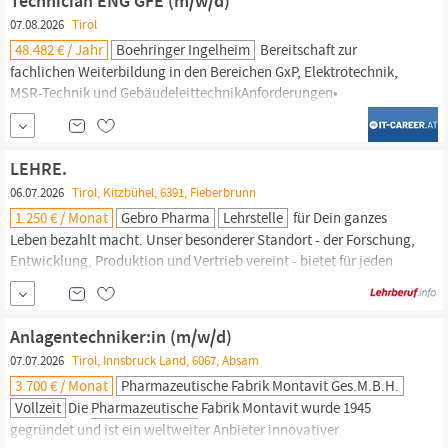
Technician ENG GFE (m/w/d)
sowie Erfahrung im Bereich der Automatisierung,
07.08.2026
Tirol
Netzwerktechnik sowie Mess- und RegeltechnikErfahrung in der
48.482 € / Jahr
Boehringer Ingelheim
Bereitschaft zur
pharmazeutischen
fachlichen Weiterbildung in den Bereichen GxP, Elektrotechnik,
MSR-Technik und GebäudeleittechnikAnforderungen•
Abgeschlossene technische Ausbildung (Lehre, Werkmeister,
HTL)• Fundierte Kenntnisse im Bereich Lüftungstechnik,
idealerweise im
pharmazeutischen
Umfeld (GxP Kenntnisse von
LEHRE.
Vorteil)• Erfahrung in der technischen...
06.07.2026
Tirol, Kitzbühel, 6391, Fieberbrunn
1.250 € / Monat
Gebro Pharma
Lehrstelle
für Dein ganzes
Leben bezahlt macht. Unser besonderer Standort - der Forschung,
Entwicklung, Produktion und Vertrieb vereint - bietet für jeden
den idealen Arbeitsplatz, um sich richtig zu entfalten. Und
besonderer Einsatz wird bei uns belohnt: Mit Prämien für
Spitzenleistungen! Nicht zu vergessen das kostenlose
Anlagentechniker:in (m/w/d)
Lehrlingsticket, mit dem man
Tirol
...
07.07.2026
Tirol, Innsbruck Land, 6067, Absam
3.700 € / Monat
Pharmazeutische Fabrik Montavit Ges.m.b.H.
Vollzeit
Die
Pharmazeutische
Fabrik Montavit wurde 1945
gegründet und ist ein weltweiter Anbieter innovativer