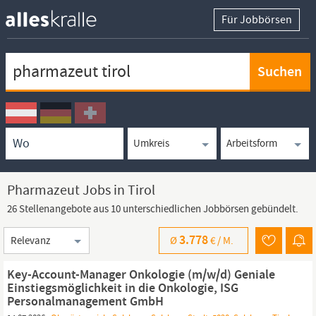
Für Jobbörsen
Keywortsuche
Ortssuche
Umkreissuche
Arbeitsform
Pharmazeut Jobs in Tirol
26 Stellenangebote aus 10 unterschiedlichen Jobbörsen gebündelt.
Sortierung
3.778
Ø
€ /
M.
Key-Account-Manager Onkologie (m/w/d) Geniale
Einstiegsmöglichkeit in die Onkologie, ISG
Personalmanagement GmbH