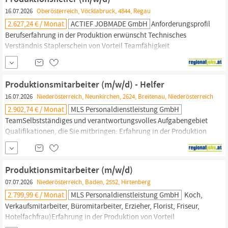
Vollzeit (2- oder...
16.07.2026
Oberösterreich, Vöcklabruck, 4844, Regau
2.627,24 € / Monat
ACTIEF JOBMADE GmbH
Anforderungsprofil
Berufserfahrung in der Produktion erwünscht Technisches
Verständnis Staplerschein von Vorteil Teamfähigkeit
Aufgabenbeschreibung Stanzen, Schleif-, Bohr- und
Drehtätigkeiten allgemeine Produktionsarbeiten
Qualitätskontrolle Wir bieten Wir bieten ein Einstiegsentgelt von
Produktionsmitarbeiter (m/w/d) - Helfer
mindestens 2.627,24 brutto monatlich, Überzahlung je nach
16.07.2026
Niederösterreich, Neunkirchen, 2624, Breitenau, Niederösterreich
Qualifikation und...
2.902,74 € / Monat
MLS Personaldienstleistung GmbH
TeamSelbstständiges und verantwortungsvolles Aufgabengebiet
Qualifikationen, die Sie mitbringen: Erfahrung in der Produktion
von Vorteil (Produktionsmitarbeiter,
Produktionshelfer,
Staplerfahrer, Kommissionierer, Lagerarbeiter,
Maschinenbediener)Gute Deutschkenntnisse zur Dokumentation
Produktionsmitarbeiter (m/w/d)
und Sicherstellung der Arbeitsanweisungen (mindestens
07.07.2026
Niederösterreich, Baden, 2552, Hirtenberg
2.799,99 € / Monat
MLS Personaldienstleistung GmbH
Koch,
Verkaufsmitarbeiter, Büromitarbeiter, Erzieher, Florist, Friseur,
Hotelfachfrau)Erfahrung in der Produktion von Vorteil
(Produktionsmitarbeiter,
Produktionshelfer,
Staplerfahrer,