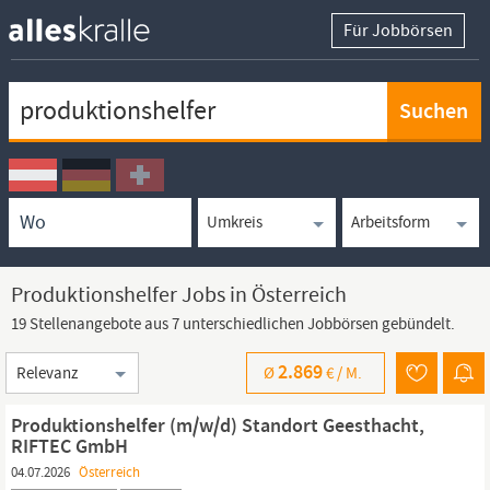
Für Jobbörsen
Keywortsuche
Ortssuche
Umkreissuche
Arbeitsform
Produktionshelfer Jobs in Österreich
19 Stellenangebote aus 7 unterschiedlichen Jobbörsen gebündelt.
Sortierung
2.869
Ø
€ /
M.
Produktionshelfer (m/w/d) Standort Geesthacht,
RIFTEC GmbH
04.07.2026
Österreich