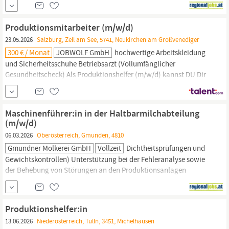
Kommissionierer, Lagerarbeiter,
Maschinenbediener)Einwandfreies
Produktionsmitarbeiter (m/w/d)
LeumundszeugnisKommunikationssichere Deutschkenntnisse
23.05.2026
Salzburg, Zell am See, 5741, Neukirchen am Großvenediger
(zur Dokumentation der Arbeitsprozesse)Keine...
300 € / Monat
JOBWOLF GmbH
hochwertige Arbeitskleidung
und Sicherheitsschuhe Betriebsarzt (Vollumfänglicher
Gesundheitscheck) Als
Produktionshelfer
(m/w/d) kannst DU Dir
die folgenden Tätigkeiten vorstellen? Manuelle und automatische
Produktionsmaschinen bedienen Allgemeine Metallbearbeitung
Hilfstätigkeiten im Lager Warenausgang Das bringst DU als
Maschinenführer:in in der Haltbarmilchabteilung
Produktionsmitarbeiter (m/w/d)...
(m/w/d)
06.03.2026
Oberösterreich, Gmunden, 4810
Gmundner Molkerei GmbH
Vollzeit
Dichtheitsprüfungen und
Gewichtskontrollen) Unterstützung bei der Fehleranalyse sowie
der Behebung von Störungen an den Produktionsanlagen
Eigenständige Durchführung von Wartungs- und
Reinigungsarbeiten gemäß festgelegter Vorgaben
Dokumentation aller relevanten Produktionsparameter anhand
Produktionshelfer:in
standardisierter Formulare Fachliche Anleitung und Koordination
13.06.2026
Niederösterreich, Tulln, 3451, Michelhausen
eines zugewiesenen
Produktionshelfers
Mitwirkung bei