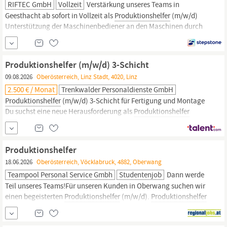
RIFTEC GmbH
Vollzeit
Verstärkung unseres Teams in
Geesthacht ab sofort in Vollzeit als
Produktionshelfer
(m/w/d)
Unterstützung der Maschinenbediener an den Maschinen durch
Einlegen und Entnehmen der Bauteile Vor– und Nachbearbeitung
der geschweißten Bauteile (montieren, entgraten, schleifen,
reinigen) Nachbearbeitung von zerspanten Bauteilen (entgraten,
Produktionshelfer (m/w/d) 3-Schicht
reinigen)
09.08.2026
Oberösterreich, Linz Stadt, 4020, Linz
2.500 € / Monat
Trenkwalder Personaldienste GmbH
Produktionshelfer
(m/w/d) 3-Schicht für Fertigung und Montage
Du suchst eine neue Herausforderung als
Produktionshelfer
(m/w/d)? Fixe Arbeitszeiten und ein gleichmäßiger Arbeitsablauf
sind dir besonders wichtig? Dann haben wir genau die passende
Stelle für dich! Ihre Aufgaben Unterstützung des
Produktionshelfer
Produktionsprozesses von Stahlbeton
18.06.2026
Oberösterreich, Vöcklabruck, 4882, Oberwang
Teampool Personal Service Gmbh
Studentenjob
Dann werde
Teil unseres Teams!Für unseren Kunden in Oberwang suchen wir
einen begeisterten
Produktionshelfer
(m/w/d).
Produktionshelfer
(m/w/d) StandortOberwang, Oberösterreich Arbeitszeit 24.0
Stunden/Woche Dich begeistertEinlegen von Prospekten in die