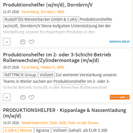
AnlagePalettierung der gefertigten BundeReinigung des
Produktionshelfer (w/m/d), Dornbirn/V
ArbeitsplatzesAllgemeine
21.07.2026
Vorarlberg, Dornbirn, 6850
Rudolf Ölz Meisterbäcker GmbH & CoKG
Produktionshelfer
(w/m/d), Dornbirn/V Deine Aufgaben Unterstützung bei der
Herstellung unserer hochwertigen Produkte in den
unterschiedlichsten Bereichen (Teigmischung etc.). Durchführung
regelmäßiger Waren- und Qualitätskontrollen Einhaltung unserer
hohen Hygienestandards Dein Profil Gute Deutschkenntnisse in
Produktionshelfer im 2- oder 3-Schicht-Betrieb
Wort und Schrift Bereitschaft zur...
Rollenwechsler/Zylindermontage (m/w/d)
29.07.2026
Vorarlberg, Feldkirch, 6800
RATTPACK Group
Vollzeit
Zur weiteren Verstärkung unseres
Teams in Weiler suchen wir
Produktionshelfer
im 2- oder 3-
Schicht-Betrieb (m/w/d) in den Bereichen Rollenwechsel
/Zylindermontage Unser Angebot: Moderner und sicherer
Arbeitsplatz in einem wachstums- und zukunftsorientierten
Familienunternehmen im Herzen von Vorarlberg Innovatives
PRODUKTIONSHELFER - Kippanlage & Nassentladung
Arbeitsumfeld, sowie
(m/w/d)
15.07.2026
Niederösterreich, Tulln, 3430, Tulln an der Donau
3.200 € / Monat
Agrana
Vollzeit
Gehalt: ab EUR 3.200