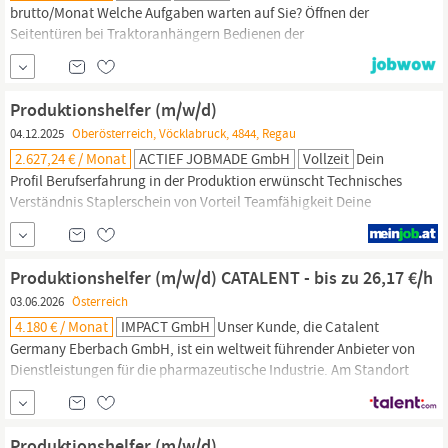
brutto/Monat Welche Aufgaben warten auf Sie? Öffnen der
Seitentüren bei Traktoranhängern Bedienen der
Rübenentladeanlage für Traktoren und LKW Öffnen der
Seitentüren bei Eisenbahnwaggons Bedienen der
Waggonzuganlage Bedienen der Anlage für Rübenentladung aus
Produktionshelfer (m/w/d)
Waggons Beseitigen von Erde zur Aufrechterhaltung der
04.12.2025
Oberösterreich, Vöcklabruck, 4844, Regau
Anlagenverfügbarkeit...
2.627,24 € / Monat
ACTIEF JOBMADE GmbH
Vollzeit
Dein
Profil Berufserfahrung in der Produktion erwünscht Technisches
Verständnis Staplerschein von Vorteil Teamfähigkeit Deine
zukünftigen Tätigkeiten Stanzen, Schleif-, Bohr- und
Drehtätigkeiten allgemeine;Produktionsarbeiten
Qualitätskontrolle Wir bieten
Produktionshelfer (m/w/d) CATALENT - bis zu 26,17 €/h
Wir;bieten;ein;Einstiegsentgelt;von;mindestens;
03.06.2026
Österreich
€;2.627,24;brutto;monatlich,;Überzahlung;je;nach;Qualifikation;und...
4.180 € / Monat
IMPACT GmbH
Unser Kunde, die Catalent
Germany Eberbach GmbH, ist ein weltweit führender Anbieter von
Dienstleistungen für die pharmazeutische Industrie. Am Standort
Eberbach werden hochwertige Softgel-Kapseln unter höchsten
Qualitätsstandards hergestellt. Wir suchen ab sofort im Rahmen
der Arbeitnehmerüberlassung einen
Produktionshelfer
(m/w/d) in
Produktionshelfer (m/w/d)