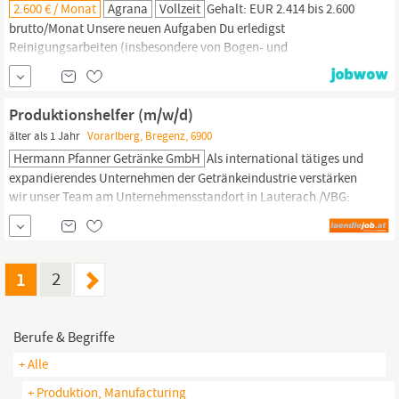
2.600 € / Monat
Agrana
Vollzeit
Gehalt: EUR 2.414 bis 2.600
brutto/Monat Unsere neuen Aufgaben Du erledigst
Reinigungsarbeiten (insbesondere von Bogen- und
Zentrifugalsieben) Du bist für die Sicherstellung der Hygiene in
der Nassstärkefabrik verantwortlich Du sorgst für die Einhaltung
der Hygiene- und Sicherheitsvorschriften Du dokumentierst alle
Produktionshelfer (m/w/d)
Reinigungstätigkeiten im Reinigungsplan Du unterstützt...
älter als 1 Jahr
Vorarlberg, Bregenz, 6900
Hermann Pfanner Getränke GmbH
Als international tätiges und
expandierendes Unternehmen der Getränkeindustrie verstärken
wir unser Team am Unternehmensstandort in Lauterach /VBG:
WORUM GEHT´S? Verschiedene Helfertätigkeiten im Lager und in
der Produktion DAS BRINGEN SIE MIT: Handwerkliches Geschick
Körperliche Fitness Bereitschaft zur Schichtarbeit (3-Schicht)
DARAUF KÖNNEN SIE SICH FREUEN: Eine...
1
2
Berufe & Begriffe
+ Alle
+ Produktion, Manufacturing