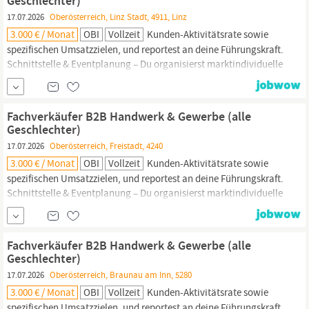
Geschlechter)
17.07.2026
Oberösterreich, Linz Stadt, 4911, Linz
3.000 € / Monat
OBI
Vollzeit
Kunden-Aktivitätsrate sowie
spezifischen Umsatzzielen, und reportest an deine Führungskraft.
Schnittstelle & Eventplanung – Du organisierst marktindividuelle
Kundenevents wie das Handwerkerfrühstück oder Netzwerk-
Stammtische. Zudem arbeitest du eng mit den Kolleg:innen aller
Abteilungen zusammen, um einen erstklassigen Kundenservice
Fachverkäufer B2B Handwerk & Gewerbe (alle
sicherzustellen und als
Promoter
im Markt zu agieren.
Geschlechter)
17.07.2026
Oberösterreich, Freistadt, 4240
3.000 € / Monat
OBI
Vollzeit
Kunden-Aktivitätsrate sowie
spezifischen Umsatzzielen, und reportest an deine Führungskraft.
Schnittstelle & Eventplanung – Du organisierst marktindividuelle
Kundenevents wie das Handwerkerfrühstück oder Netzwerk-
Stammtische. Zudem arbeitest du eng mit den Kolleg:innen aller
Abteilungen zusammen, um einen erstklassigen Kundenservice
Fachverkäufer B2B Handwerk & Gewerbe (alle
sicherzustellen und als
Promoter
im Markt zu agieren.
Geschlechter)
17.07.2026
Oberösterreich, Braunau am Inn, 5280
3.000 € / Monat
OBI
Vollzeit
Kunden-Aktivitätsrate sowie
spezifischen Umsatzzielen, und reportest an deine Führungskraft.