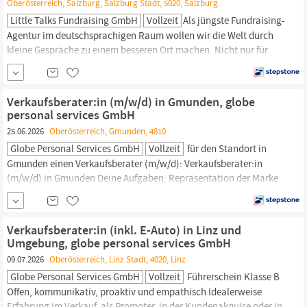
Oberösterreich, Salzburg, Salzburg Stadt, 5020, Salzburg
Little Talks Fundraising GmbH
Vollzeit
Als jüngste Fundraising-
Agentur im deutschsprachigen Raum wollen wir die Welt durch
kleine Gespräche zu einem besseren Ort machen. Nicht nur für
uns, oder unsere Partner, sondern auch für dich. Mit uns erwarten
dich abenteuerreiche und unvergessliche Arbeitstage – auf jeden
Fall ein Job mit Sinn! Das Leben als Social
Promoter
in verlangt
Verkaufsberater:in (m/w/d) in Gmunden, globe
aber auch viel...
personal services GmbH
25.06.2026
Oberösterreich, Gmunden, 4810
Globe Personal Services GmbH
Vollzeit
für den Standort in
Gmunden einen Verkaufsberater (m/w/d): Verkaufsberater:in
(m/w/d) in Gmunden Deine Aufgaben: Repräsentation der Marke
Promotion unserer innovativen Produkte Beratung bestehender
Kunden Dein Profil: Offen, kommunikativ, proaktiv und
empathisch Idealerweise Erfahrung im Verkauf, als
Promoter,
in
Verkaufsberater:in (inkl. E-Auto) in Linz und
der Kundenakquise oder in der...
Umgebung, globe personal services GmbH
09.07.2026
Oberösterreich, Linz Stadt, 4020, Linz
Globe Personal Services GmbH
Vollzeit
Führerschein Klasse B
Offen, kommunikativ, proaktiv und empathisch Idealerweise
Erfahrung im Verkauf, als
Promoter,
in der Kundenakquise oder in