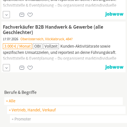
Schnittstelle & Eventplanung – Du organisierst marktindividuelle
Kundenevents wie das Handwerkerfrühstück oder Netzwerk-
Stammtische. Zudem arbeitest du eng mit den Kolleg:innen aller
Abteilungen zusammen, um einen erstklassigen Kundenservice
Fachverkäufer B2B Handwerk & Gewerbe (alle
sicherzustellen und als
Promoter
im Markt zu agieren.
Geschlechter)
17.07.2026
Oberösterreich, Vöcklabruck, 4847
3.000 € / Monat
OBI
Vollzeit
Kunden-Aktivitätsrate sowie
spezifischen Umsatzzielen, und reportest an deine Führungskraft.
Schnittstelle & Eventplanung – Du organisierst marktindividuelle
Kundenevents wie das Handwerkerfrühstück oder Netzwerk-
Stammtische. Zudem arbeitest du eng mit den Kolleg:innen aller
Abteilungen zusammen, um einen erstklassigen Kundenservice
sicherzustellen und als
Promoter
im Markt zu agieren.
Berufe & Begriffe
+ Alle
+ Vertrieb, Handel, Verkauf
+ Promoter