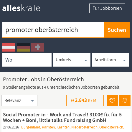
Für Jobbörsen
Keywortsuche
Ortssuche
Umkreissuche
Arbeitsform
Promoter Jobs in Oberösterreich
9 Stellenangebote aus 4 unterschiedlichen Jobbörsen gebündelt.
Sortierung
2.843
Ø
€ /
M.
Social Promoter in - Work and Travel! 3100€ fix für 5
Wochen + Boni, little talks Fundraising GmbH
27.06.2026
Burgenland, Kärnten, Kärnten, Niederösterreich, Oberösterreich,