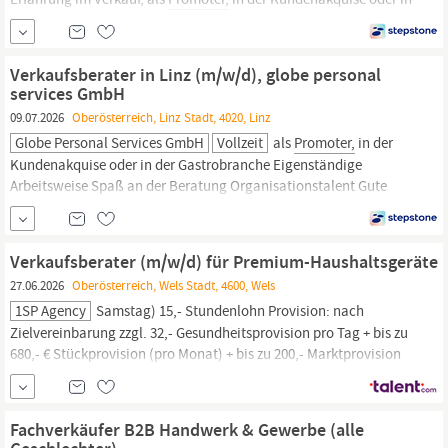
der Gastrobranche Eigenständige Arbeitsweise Spaß an der
Beratung Organisationstalent Gute Sprachkenntnisse in Deutsch
und Englisch MS Office Kenntnisse Gepflegtes Erscheinungsbild
Verkaufsberater in Linz (m/w/d), globe personal
Wir bieten:
services GmbH
09.07.2026
Oberösterreich, Linz Stadt, 4020, Linz
Globe Personal Services GmbH
Vollzeit
als
Promoter,
in der
Kundenakquise oder in der Gastrobranche Eigenständige
Arbeitsweise Spaß an der Beratung Organisationstalent Gute
Sprachkenntnisse in Deutsch und Englisch MS Office Kenntnisse
Gepflegtes Erscheinungsbild Philip Morris Talent Sourcing
Concept Sorgfältige Schulungen und Coachings Individuelle
Verkaufsberater (m/w/d) für Premium-Haushaltsgeräte
Development und Karriereplanung Topmoderne
27.06.2026
Oberösterreich, Wels Stadt, 4600, Wels
1SP Agency
Samstag) 15,- Stundenlohn Provision: nach
Zielvereinbarung zzgl. 32,- Gesundheitsprovision pro Tag + bis zu
680,- € Stückprovision (pro Monat) + bis zu 200,- Marktprovision
(pro Monat) Jetzt suchen wir dein Talent aus den Bereichen:
Verkäufer (m/w/d),
Promoter
(m/w/d), Unterhaltungselektronik
(m/w/d), Kundenberatung (m/w/d), Verkauf (m/w/d), Promotion
Fachverkäufer B2B Handwerk & Gewerbe (alle
...