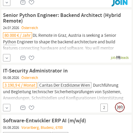
major AI software frameworks like PyTorch, TensorFlow and
model formats like ONNX;
Senior Python Engineer: Backend Architect (Hybrid
Remote)
24.07.2026
Österreich
80.000 € / Jahr
DL Remote in Graz, Austria is seeking a Senior
Python
Engineer to shape the backend architecture and build
features connecting hardware and software. You will mentor
teammates and drive high-quality code through reviews and
automated testing. The role emphasizes
Python/Django
expertise, PostgreSQL, RESTful APIs, and strong English...
IT-Security Administrator in
05.08.2026
Österreich
3.190,9 € / Monat
Caritas Der Erzdiözese Wien
Durchführung
und Begleitung technischer Sicherheitsprüfungen von Systemen,
Anwendungen, Schnittstellen und Konfigurationen Unterstützung
bei Threat-Simulationen, Angriffsszenarien und kontrollierten
2
Sicherheitsüberprüfungen Entwicklung und Nutzung von
Skripten, beispielsweise mit PowerShell,
Python
oder Bash, zur
Software-Entwickler ERP AI (m/w/d)
Automatisierung von
05.08.2026
Vorarlberg, Bludenz, 6700