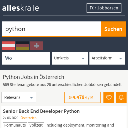
Für Jobbörsen
Keywortsuche
Ortssuche
Umkreissuche
Arbeitsform
Python Jobs in Österreich
569 Stellenangebote aus 26 unterschiedlichen Jobbörsen gebündelt.
Sortierung
4.478
Ø
€ /
M.
Senior Back End Developer Python
27.06.2026
Österreich
Formunauts
Vollzeit
including deployment, monitoring and