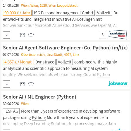
Plus sind Programmiersprachen wie Script,
Python
oder Golang
14.05.2026
Wien, Wien, 1020, Wien Leopoldstadt
Sehr gute...
90.000 € / Jahr
ISG Personalmanagement GmbH
Vollzeit
Du
entwickelts und integrierst innovative AI-Lösungen mit
Schwerpunkt auf Microsoft Azure Cloud Services wie OpenAI, AI-
Foundry, Document Intelligence und Cognitive Services für
3
konkrete Business-Anwendungen. Du entwickelst und
implementierst
Python-basierte
Anwendungen, trainierst
Senior AI Agent Software Engineer (Go, Python) (m/f/x)
Machine-Learning-Modelle, arbeitest mit REST-APIs und
07.07.2026
Oberösterreich, Linz Stadt, 4027, Linz
integrierst deine
4.357 € / Monat
Dynatrace
Vollzeit
combined with a highly
analytical and scientific approach to measuring AI system
quality. We seek individuals who pair strong Go and
Python
foundations with hands-on, production-proven experience in
orchestrating LLM APIs and agent loops. – Multiple years of
professional, hands-on software engineering experience with
Senior AI / ML Engineer (Python)
deep expertise in Go and
Python.
–
30.06.2026
Wien
IESF AG
More than 5 years of experience in developing software
packages using
Python;
More than 5 years of experience in
developing Deep Learning Solutions for processing image data
(convolutional networks); More than 5 years of experience in