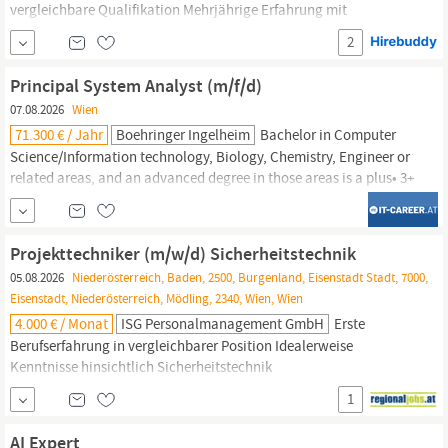
vergleichbare Qualifikation Mehrjährige Erfahrung mit
Enterprise-Elastic-Search-Umgebungen Sehr gute Kenntnisse in
2
Linux sowie praktische Erfahrung mit Kubernetes/OpenShift
Erfahrung mit Azure und On-Premises-Infrastrukturen Know-how
Principal System Analyst (m/f/d)
in der Automatisierung mit Ansible von Vorteil Scripting-
07.08.2026
Wien
Kenntnisse (z. B.
Python)
71.300 € / Jahr
Boehringer Ingelheim
Bachelor in Computer
Science/Information technology, Biology, Chemistry, Engineer or
related areas, and an advanced degree in those areas is a plus• 3+
years of experience IT support in R&D processes, especially hand-
on experience for IT systems or devices in pharmaceutical
research environment• 2+ years working experience with at least
Projekttechniker (m/w/d) Sicherheitstechnik
one programming languages such as
Python,
05.08.2026
Niederösterreich, Baden, 2500, Burgenland, Eisenstadt Stadt, 7000,
Eisenstadt, Niederösterreich, Mödling, 2340, Wien, Wien
4.000 € / Monat
ISG Personalmanagement GmbH
Erste
Berufserfahrung in vergleichbarer Position Idealerweise
Kenntnisse hinsichtlich Sicherheitstechnik
(BrandmeldeanlagenVideoanlagen) und/oder Netzwerktechnik
1
Routine mit AutoCAD und Windows sowie Grundlagen in Linux
Know-how im Bereich Brandschutzpläne wären vorteilhaft Ein
AI Expert