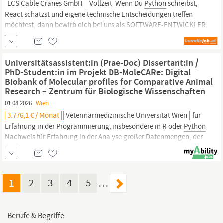
LCS Cable Cranes GmbH
Vollzeit
Wenn Du
Python
schreibst,
React schätzst und eigene technische Entscheidungen treffen
möchtest, dann bewirb dich bei uns als SOFTWARE-ENTWICKLER
ERP & AI (m/w/d) - Projektstelle | befristet auf 6 Monate. Deine
HAUPTAUFGABEN umfassen: Mitarbeit am neuen ERP-System:
Backend in
Python;
Frontend in ReactAngular; Datenbanken:
Universitätsassistent:in (Prae-Doc) Dissertant:in /
MariaDB ...
PhD-Student:in im Projekt DB-MoleCARe: Digital
Biobank of Molecular profiles for Comparative Animal
Research – Zentrum für Biologische Wissenschaften
01.08.2026
Wien
3.776,1 € / Monat
Veterinärmedizinische Universität Wien
für
Erfahrung in der Programmierung, insbesondere in R oder
Python
Nachweis für Erfahrung in der Analyse großer Datenmengen, der
Lösung komplexer Probleme und mit numerischen Daten
Nachweis für Erfahrung mit multivariater Modellierung und der
Analyse von Störfaktoren Ausgezeichnete Fähigkeiten zur
Dokumentation gemäß
1
2
3
4
5
…
Berufe & Begriffe