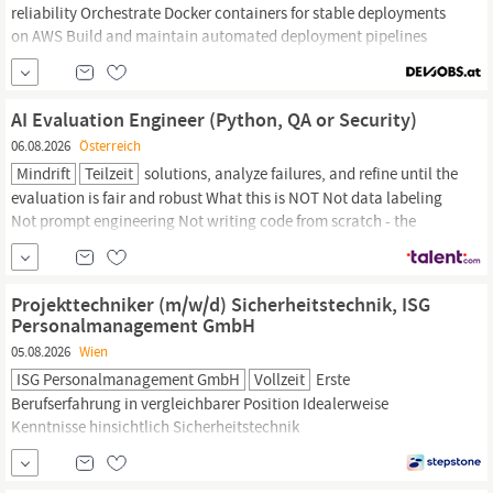
reliability Orchestrate Docker containers for stable deployments
on AWS Build and maintain automated deployment pipelines
(e.g. Drone.io, Cypress) Create and maintain clean, sustainable
documentation Technologien und Skills
Python
OpenSearch
Docker Django Django REST framework AWS Unsere Erwartungen
AI Evaluation Engineer (Python, QA or Security)
an dich:
06.08.2026
Österreich
Mindrift
Teilzeit
solutions, analyze failures, and refine until the
evaluation is fair and robust What this is NOT Not data labeling
Not prompt engineering Not writing code from scratch - the
agent writes most of the code; you guide and evaluate What we
look for 5+ years in software development Core stack:
Python
(FastAPI), JavaScript/TypeScript
Projekttechniker (m/w/d) Sicherheitstechnik, ISG
Personalmanagement GmbH
05.08.2026
Wien
ISG Personalmanagement GmbH
Vollzeit
Erste
Berufserfahrung in vergleichbarer Position Idealerweise
Kenntnisse hinsichtlich Sicherheitstechnik
(BrandmeldeanlagenVideoanlagen) und/oder Netzwerktechnik
Routine mit AutoCAD und Windows sowie Grundlagen in Linux