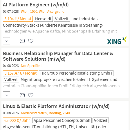
Know-how im Bereich Brandschutzpläne wären vorteilhaft Ein
AI Platform Engineer (w/m/d)
Plus sind Programmiersprachen wie Script,
Python
oder Golang
09.07.2026
Wien, 1090, Wien Alsergrund
Sehr gute...
3.104 € / Monat
Hensoldt
Vollzeit
und Industrial-
Connectivity-Stacks Fundierte Kenntnisse in Streaming-
Technologien wie Apache Kafka, Flink oder Spark Erfahrung mit
AI/ML-Frameworks (PyTorch, Langchain, ONNX) und deren
produktivem Einsatz in verteilten Systemen Sehr gute Kenntnisse
in
Python
und mindestens einer Systemsprache (Rust, Go oder
Business Relationship Manager für Data Center &
C++) Verständnis von Cloud-Infrastrukturen
Software Solutions (m/w/d)
07.08.2026
Not Specified
3.157,47 € / Monat
HR Group Personaldienstleistung GmbH
Vollzeit
Migrationsprojekte zwischen lokalen IT-Systemen und
zentralen Cloud-Applikationen Profil Erfolgreich abgeschlossenes
Studium im Bereich angewandten Informatik,
Wirtschaftsinformatik oder vergleichbare Ausbildung Erfahrung
mit DevOps und IT-Servicemanagement (idealerweise im Umfeld
Linux & Elastic Platform Administrator (w/m/d)
Data-Center) Erfahrung in der Softwareentwicklung und im
06.08.2026
Niederösterreich, Mödling, 2340
Scripting (z. B.
Python)
65.000 € / Jahr
Apsa Personnel Concepts Gmbh
Vollzeit
Abgeschlossene IT-Ausbildung (HTL, FH, Universität) oder