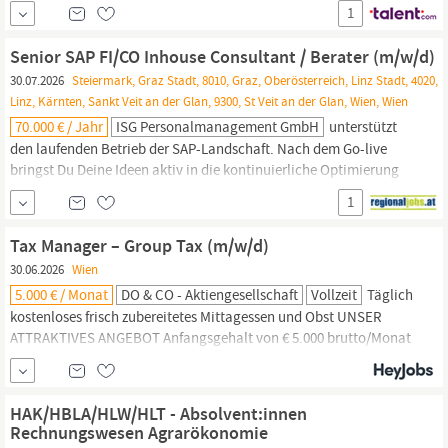
in
Wien
und rund 50 Gesellschaften weltweit. Die Position ist klar
1
auf die österreichische Einheit fokussiert und bietet gleichzeitig
die Einbindung in eine global strukturierte Organisation....
Senior SAP FI/CO Inhouse Consultant / Berater (m/w/d)
30.07.2026
Steiermark, Graz Stadt, 8010, Graz, Oberösterreich, Linz Stadt, 4020,
Linz, Kärnten, Sankt Veit an der Glan, 9300, St Veit an der Glan, Wien, Wien
70.000 € / Jahr
ISG Personalmanagement GmbH
unterstützt
den laufenden Betrieb der SAP-Landschaft. Nach dem Go-live
bringst Du Deine Ideen aktiv in die kontinuierliche Optimierung
und Weiterentwicklung der SAP-Systemlandschaft ein. Das
1
bringst Du mit Fundiertes Verständnis für Finance-,
Rechnungswesen-
und Controlling-Prozesse sowie die Fähigkeit,
Tax Manager – Group Tax (m/w/d)
komplexe Anforderungen zu analysieren und...
30.06.2026
Wien
5.000 € / Monat
DO & CO - Aktiengesellschaft
Vollzeit
Täglich
kostenloses frisch zubereitetes Mittagessen und Obst UNSER
ATTRAKTIVES ANGEBOT Anfangsgehalt von € 5.000 brutto/Monat
auf Vollzeitbasis (All-in-Vertrag) mit Bereitschaft zur Überzahlung
je nach Qualifikation und individueller Vereinbarung Ihr Dienstort
ist in
Wien
, innere Stadt, gleich bei der Wiener Staatsoper.; Eine
HAK/HBLA/HLW/HLT - Absolvent:innen
gültige Arbeitsbewilligung
Rechnungswesen Agrarökonomie