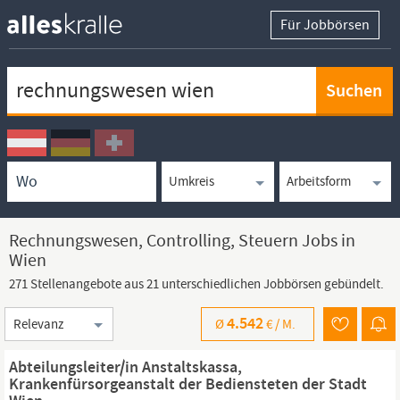
Für Jobbörsen
Keywortsuche
Ortssuche
Umkreissuche
Arbeitsform
Rechnungswesen, Controlling, Steuern Jobs in
Wien
271 Stellenangebote aus 21 unterschiedlichen Jobbörsen gebündelt.
Sortierung
4.542
Ø
€ /
M.
Abteilungsleiter/in Anstaltskassa,
Krankenfürsorgeanstalt der Bediensteten der Stadt