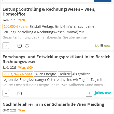
Systemen, idealerweise Business Central oder Navision Gutes
Verständnis für betriebswirtschaftliche Abläufe (z. B.
Leitung Controlling & Rechnungswesen – Wien,
Rechnungswesen,
...
Homeoffice
24.07.2026
Wien
100.000 € / Jahr
Falstaff Verlags-GmbH in
Wien
sucht eine
Leitung Controlling &
Rechnungswesen
(m/w/d) zur
Gesamtenführung des Finanzbereichs. Sie übernehmen
Endverantwortung für Abschlussprozesse und steuern die
Buchhaltung mehrerer Gesellschaften. Sie führen das Team
fachlich und disziplinär, entwickeln Reporting-Instrumente weiter
Forschungs- und Entwicklungspraktikant in im Bereich
und arbeiten...
Rechnungswesen
31.07.2026
Wien, 1000
2.603,24 € / Monat
Wien Energie
Teilzeit
Als größter
regionaler Energieversorger Österreichs sind wir Tag für Tag mit
vollem Einsatz für die Energie von rd. zwei Millionen Kund innen
in und um
Wien
da. Bis 2040 klimaneutral. Was uns dabei
1
antreibt? Der Wunsch, etwas Sinnvolles zu tun – für die Stadt, in
der wir leben. Gestalte auch du im #TeamWienEnergie die
Nachhilfelehrer in in der Schülerhilfe Wien Meidling
Energiezukunft aktiv mit: Deine...
08.07.2026
Wien