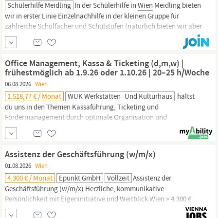
Schülerhilfe Meidling
In der Schülerhilfe in
Wien
Meidling bieten
wir in erster Linie Einzelnachhilfe in der kleinen Gruppe für
zahlreiche Schulfächer und Schulstufen (natürlich bieten wir aber
auch Einzelunterricht an). In kleinen Gruppen können die
Schülerinnen und Schüler in konzentrierter Atmosphäre lernen
und sich dabei gegenseitig motivieren. 125.000 Schülerinnen und
Office Management, Kassa & Ticketing (d,m,w) |
frühestmöglich ab 1.9.26 oder 1.10.26 | 20–25 h/Woche
06.08.2026
Wien
1.518,77 € / Monat
WUK Werkstätten- Und Kulturhaus
hältst
du uns in den Themen Kassaführung, Ticketing und
Fördermanagement durch optimale Organisation und
strukturelle Klarheit den Rücken frei und die buchhalterischen
Fäden zusammen. 20-25 Wochenstunden, frühestmöglich ab
1.9.2026 oder 1.10.2026 Dienstort: 1090
Wien
, Währinger Straße 59
Assistenz der Geschäftsführung (w/m/x)
Im WUK Venue Management drehen sich alle Aufgaben rund um
01.08.2026
Wien
die...
4.300 € / Monat
Epunkt GmbH
Vollzeit
Assistenz der
Geschäftsführung (w/m/x) Herzliche, kommunikative
Persönlichkeit mit Eigeninitiative und Weitblick
Wien
> 4.300 €
Vollzeit (ab 38 Wochenstunden) Jetzt bewerben Noch ein Klick bis