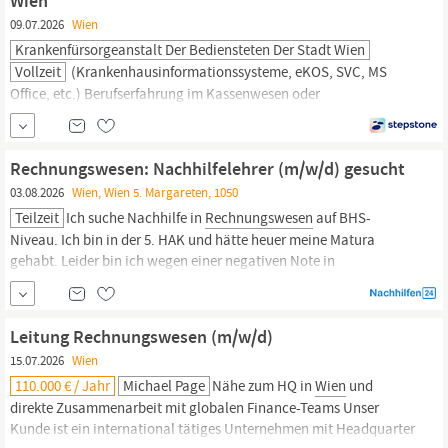
Wien
09.07.2026
Wien
Krankenfürsorgeanstalt Der Bediensteten Der Stadt Wien
Vollzeit
(Krankenhausinformationssysteme, eKOS, SVC, MS
Office, etc.) Berufserfahrung im Kassenwesen oder
Rechnungswesen,
idealerweise in einem Gesundheitsbetrieb –
Krankenhaus von Vorteil Führungserfahrung von Vorteil Ein
attraktives und wertschätzendes Arbeitsumfeld Kostengünstiges
Rechnungswesen: Nachhilfelehrer (m/w/d) gesucht
Mittagsessen Flexible Dienstplangestaltung
03.08.2026
Wien, Wien 5. Margareten, 1050
Gesundheitsfördernde Maßnahmen...
Teilzeit
Ich suche Nachhilfe in
Rechnungswesen
auf BHS-
Niveau. Ich bin in der 5. HAK und hätte heuer meine Matura
gehabt. Leider bin ich wegen einer negativen Note in
Rechnungswesen
nicht zur Matura zugelassen worden. In einem
Monat habe ich meine Wiederholungsprüfung. Wenn ich diese
bestehe, kann ich im Herbst zur Matura antreten.
Leitung Rechnungswesen (m/w/d)
15.07.2026
Wien
110.000 € / Jahr
Michael Page
Nähe zum HQ in
Wien
und
direkte Zusammenarbeit mit globalen Finance-Teams Unser
Kunde ist ein international tätiges Unternehmen mit Headquarter