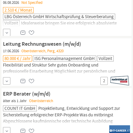
06.08.2026
Not Specified
2.510 € / Monat
LBG Österreich GmbH Wirtschaftsprüfung & Steuerberatung
Vollzeit
Idealerweise bringen Sie eine erfolgreich absolvierte
Matura (z.B. HAKHLT) und Interesse am Bereich
Rechnungswesen/Betriebswirtschaft
sowie am Einsatz moderner
Business-Software-Lösungen mit. Sie überzeugen uns durch
Leitung Rechnungswesen (m/w/d)
Fachwissen, Arbeitseffizienz, gute Kommunikationsfähigkeit und
17.06.2026
Oberösterreich, Perg, 4320
digitales Geschick. Eigenständiges Arbeiten,
80.000 € / Jahr
ISG Personalmanagement GmbH
Vollzeit
Flexibilität und Struktur Sehr gutes Onboarding und
professionelle Einarbeitung Möglichkeit zur persönlichen und
beruflichen Weiterentwicklung Ihr Kompetenzprofil:
2
Abgeschlossene kaufmännische Ausbildung (Bilanzbuchhaltung,
Controlling oder Steuerberatungsausbildung) Mehrjährige
ERP Berater (w/m/d)
Erfahrung im
Rechnungswesen,
bzw. in der Buchhaltung Freude
älter als 1 Jahr
Oberösterreich
an der...
COUNT IT GmbH
Projektleitung, Entwicklung und Support zur
Sicherstellung erfolgreicher ERP-Projekte Was du mitbringst
Abgeschlossene kaufmännische oder technische Ausbildung
(HAK, HTL, FH, Universität) Erfahrung in der Arbeit mit ERP-