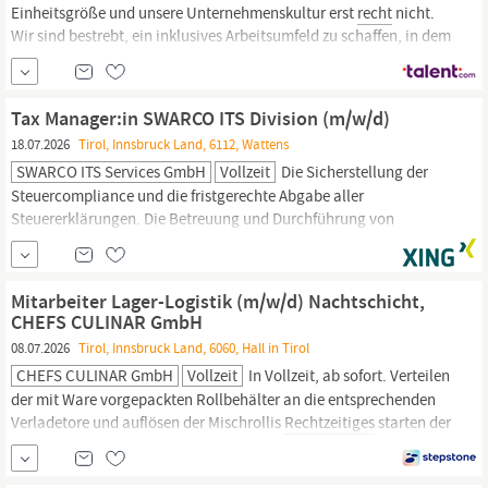
Einheitsgröße und unsere Unternehmenskultur erst
recht
nicht.
Wir sind bestrebt, ein inklusives Arbeitsumfeld zu schaffen, in dem
Menschen sie selbst sein können, Zugang zu Chancen haben und
gemeinsam erfolgreich sind. Funktion Retail Management
Vollzeit/Teilzeit Vollzeit Art des Vertrags Mitarbeiter - Angestellt
Tax Manager:in SWARCO ITS Division (m/w/d)
mit unbefristetem Vertrag
Land
18.07.2026
Tirol, Innsbruck Land, 6112, Wattens
SWARCO ITS Services GmbH
Vollzeit
Die Sicherstellung der
Steuercompliance und die fristgerechte Abgabe aller
Steuererklärungen. Die Betreuung und Durchführung von
Steuerprüfungen sowie die Zusammenarbeit mit externen
Beratern. Die Erstellung von Steuerbilanzen und die
Durchführung von Steuerberechnungen nach IFRS und
Mitarbeiter Lager-Logistik (m/w/d) Nachtschicht,
nationalem
Recht.
Die Beratung des Managements in allen
CHEFS CULINAR GmbH
steuerlichen...
08.07.2026
Tirol, Innsbruck Land, 6060, Hall in Tirol
CHEFS CULINAR GmbH
Vollzeit
In Vollzeit, ab sofort. Verteilen
der mit Ware vorgepackten Rollbehälter an die entsprechenden
Verladetore und auflösen der Mischrollis
Rechtzeitiges
starten der
jeweiligen LKW-Kühlungen Einhaltung der HACCP-Richtlinien für
die Lebensmittelsicherheit einer abgeschlossenen