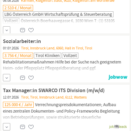
06.08.2026
Kärnten, Klagenfurt Stadt, 9020, Klagenfurt am Wörthersee
2.510 € / Monat
LBG Österreich GmbH Wirtschaftsprüfung & Steuerberatung
Vollzeit
Österreich Boerhaavegasse 6, 1030 Wien T: (1) 53105
Online bewerben Job empfehlen LBG - Vielfalt an Branchen,
Rechtsformen,
Unternehmensgrößen LBG Österreich Burgenland
• Eisenstadt • Großpetersdorf • Mattersburg • Neusiedl/See •
Sozialarbeiter:in
Oberpullendorf • Oberwart • Kärnten • Klagenfurt • Villach •
07.07.2026
Tirol, Innsbruck Land, 6060, Hall in Tirol, Tirol
Wolfsberg • Niederösterreich • St. Pölten • Gänserndorf •...
3.756 € / Monat
Tirol Kliniken
Vollzeit
Rehabilitationsmaßnahmen Hilfe bei der Suche nach geeignetem
Heim- oder Pflegeplatz Pflegegeldberatung und ggf.
Unterstützung bei der Antragsstellung Abklärung von
rechtlichen
und finanziellen Angelegenheiten Beratung in schwierigen
Lebenslagen Vermittlung und Zusammenarbeit mit
Tax Manager:in SWARCO ITS Division (m/w/d)
verschiedenen Behörden und Beratungsstellen Was wir bieten Es
12.07.2026
Tirol, Tirol, Innsbruck Land, 6112, Wattens
erwartet Sie...
125.000 € / Jahr
Verrechnungspreisdokumentationen; Aufbau
eines zentralen Dokumenten‑ und Policy‑Frameworks Begleitung
von Betriebsprüfungen, sowie strukturierte steuerliche
Unterstützung bei M&A‑Projekten Initiierung von Verbesserungs‑
und Digitalisierungsinitiativen Erfolgreich abgeschlossenes