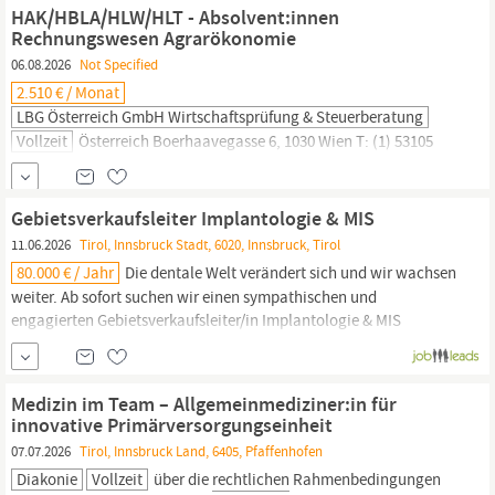
Berufsausbildung – vorzugsweise in der Logistik
HAK/HBLA/HLW/HLT - Absolvent:innen
Rechnungswesen Agrarökonomie
06.08.2026
Not Specified
2.510 € / Monat
LBG Österreich GmbH Wirtschaftsprüfung & Steuerberatung
Vollzeit
Österreich Boerhaavegasse 6, 1030 Wien T: (1) 53105
Online bewerben Job empfehlen LBG - Vielfalt an Branchen,
Rechtsformen,
Unternehmensgrößen LBG Österreich Burgenland
• Eisenstadt • Großpetersdorf • Mattersburg • Neusiedl/See •
Gebietsverkaufsleiter Implantologie & MIS
Oberpullendorf • Oberwart • Kärnten • Klagenfurt • Villach •
11.06.2026
Tirol, Innsbruck Stadt, 6020, Innsbruck, Tirol
Wolfsberg • Niederösterreich • St. Pölten • Gänserndorf •...
80.000 € / Jahr
Die dentale Welt verändert sich und wir wachsen
weiter. Ab sofort suchen wir einen sympathischen und
engagierten Gebietsverkaufsleiter/in Implantologie & MIS
(m/w/d) mit der Leidenschaft für die Neukundengewinnung. In
dieser Rolle baust du das MIS-Implants Geschäft für Österreich
auf und agierst aus dem Großraum Salzburg oder
Innsbruck.
Medizin im Team – Allgemeinmediziner:in für
innovative Primärversorgungseinheit
07.07.2026
Tirol, Innsbruck Land, 6405, Pfaffenhofen
Diakonie
Vollzeit
über die
rechtlichen
Rahmenbedingungen