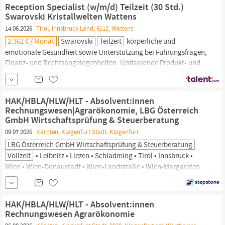
Leasing Firmenzuschuss für Mittagessen in den Kantinen
Reception Specialist (w/m/d) Teilzeit (30 Std.)
Betriebspensionsvorsorge durch den...
Swarovski Kristallwelten Wattens
14.06.2026
Tirol, Innsbruck Land, 6112, Wattens
2.362 € / Monat
Swarovski
Teilzeit
körperliche und
emotionale Gesundheit sowie Unterstützung bei Führungsfragen,
Finanz- und
Rechtsangelegenheiten.
Umfassende Produkt- und
Persönlichkeitstrainings, die dich in deiner Weiterentwicklung
unterstützen Möglichkeiten zur beruflichen Weiterentwicklung
Über Swarovski Swarovski kreiert Produkte aus Kristall von
HAK/HBLA/HLW/HLT - Absolvent:innen
höchster
Rechnungswesen|Agrarökonomie, LBG Österreich
GmbH Wirtschaftsprüfung & Steuerberatung
09.07.2026
Kärnten, Klagenfurt Stadt, Klagenfurt
LBG Österreich GmbH Wirtschaftsprüfung & Steuerberatung
Vollzeit
• Leibnitz • Liezen • Schladming • Tirol •
Innsbruck
•
Wien • Wien-Donaustadt • Wien-Landstraße • Wien-Margareten
JOKR1 AT, Mit Berufserfahrung, Ohne Berufserfahrung,
Buchhaltung | Buchhaltung, Bildung | Bildung,
Unternehmensberatg., Wirtschaftsprüfg.,
Recht,
Feste Anstellung,
HAK/HBLA/HLW/HLT - Absolvent:innen
Teilzeit, Vollzeit
Rechnungswesen Agrarökonomie