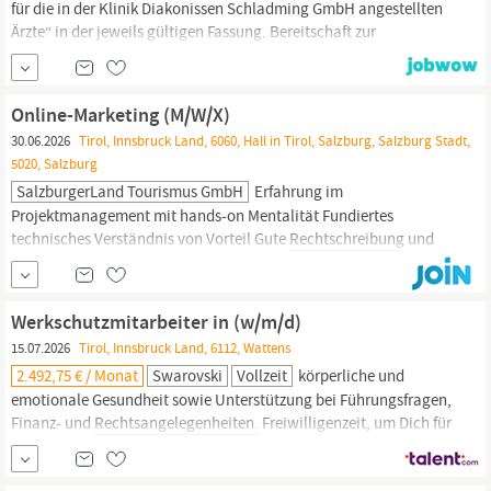
für die in der Klinik Diakonissen Schladming GmbH angestellten
Ärzte“ in der jeweils gültigen Fassung. Bereitschaft zur
Überzahlung je nach Qualifikation und Vordienstzeiten
Online-Marketing (M/W/X)
30.06.2026
Tirol, Innsbruck Land, 6060, Hall in Tirol, Salzburg, Salzburg Stadt,
5020, Salzburg
SalzburgerLand Tourismus GmbH
Erfahrung im
Projektmanagement mit hands-on Mentalität Fundiertes
technisches Verständnis von Vorteil Gute
Rechtschreibung
und
hohes Qualitätsbewusstsein für eine erfolgreiche
Außendarstellung Verantwortungsbewusste Persönlichkeit mit
Eigeninitiative und Freude an der Umsetzung neuer Projektideen
Werkschutzmitarbeiter in (w/m/d)
Sorgfältige und teamorientierte Arbeitsweise...
15.07.2026
Tirol, Innsbruck Land, 6112, Wattens
2.492,75 € / Monat
Swarovski
Vollzeit
körperliche und
emotionale Gesundheit sowie Unterstützung bei Führungsfragen,
Finanz- und
Rechtsangelegenheiten.
Freiwilligenzeit, um Dich für
Herzensprojekte zu engagieren Exklusive Rabatte für
Mitarbeitende auf Swarovski-Produkte FahrtkostenzuschussBike