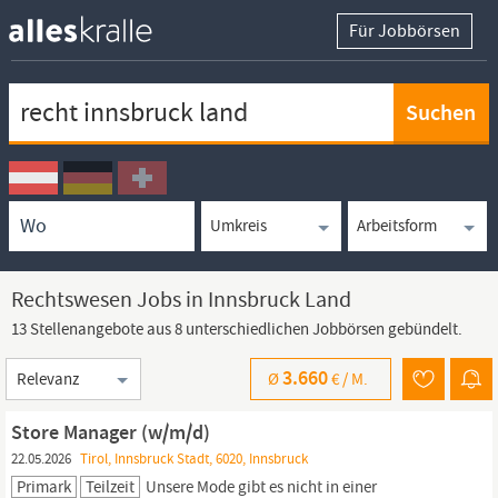
Für Jobbörsen
Keywortsuche
Ortssuche
Umkreissuche
Arbeitsform
Rechtswesen Jobs in Innsbruck Land
13 Stellenangebote aus 8 unterschiedlichen Jobbörsen gebündelt.
Sortierung
3.660
Ø
€ /
M.
Store Manager (w/m/d)
22.05.2026
Tirol, Innsbruck Stadt, 6020, Innsbruck
Primark
Teilzeit
Unsere Mode gibt es nicht in einer