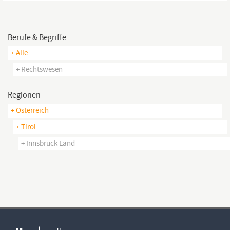
Wirtschafts- oder
Rechtsstudium
bzw. gleichwertige berufliche
Praxis...
Berufe & Begriffe
+ Alle
+ Rechtswesen
Regionen
+ Österreich
+ Tirol
+ Innsbruck Land