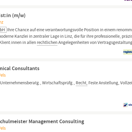
st:in (m/w)
nz
mbH
Ihre Chance auf eine verantwortungsvolle Position in einem renomm
derne Kanzlei in zentraler Lage in Linz, die für ihre professionelle, präz
Klient:innen in allen
rechtlichen
Angelegenheiten von Vertragsgestaltun
nical Consultants
Wels
 Unternehmensberatg., Wirtschaftsprüfg.,
Recht,
Feste Anstellung, Vollze
 Schulmeister Management Consulting
Wels