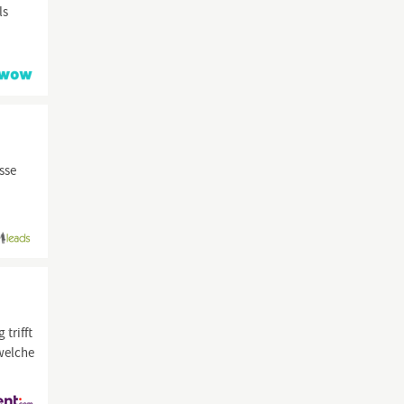
ls
sse
trifft
welche