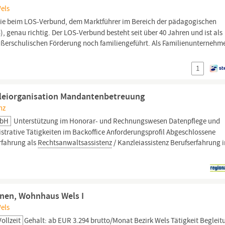
Wels
ie beim LOS-Verbund, dem Marktführer im Bereich der pädagogischen
, genau richtig. Der LOS-Verbund besteht seit über 40 Jahren und ist als
ußerschulischen Förderung noch familiengeführt. Als Familienunternehm
1
zleiorganisation Mandantenbetreuung
nz
mbH
Unterstützung im Honorar- und Rechnungswesen Datenpflege und
strative Tätigkeiten im Backoffice Anforderungsprofil Abgeschlossene
rfahrung als
Rechtsanwaltsassistenz
/ Kanzleiassistenz Berufserfahrung 
hnen, Wohnhaus Wels I
Wels
Vollzeit
Gehalt: ab EUR 3.294 brutto/Monat Bezirk
Wels
Tätigkeit Begleit