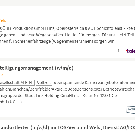
Wels
s
ÖBB-Produktion GmbH Linz, Oberösterreich 0 AUT Schichtdienst Fixzeit
 gehen. Und neue Wege schaffen. Heute. Für morgen. Für uns. Jetzt Teil
:innen für Schienenfahrzeuge (Wagenmeister:innen) sorgen wir
1
Beteiligungsmanagement (w/m/d)
nz
sellschaft M.b.H.
Vollzeit
über spannende Karriereangebote informier
lenBranchen/BerufsfelderAktuelle JobsBereichsleiter Betriebswirtschaf
nsgruppe der
Stadt
Linz Holding GmbHLinz | Kenn-Nr. 12381Die
GmbH (UGLH)
Standortleiter (m/w/d) im LOS-Verbund Wels, Dienst!AG/LO