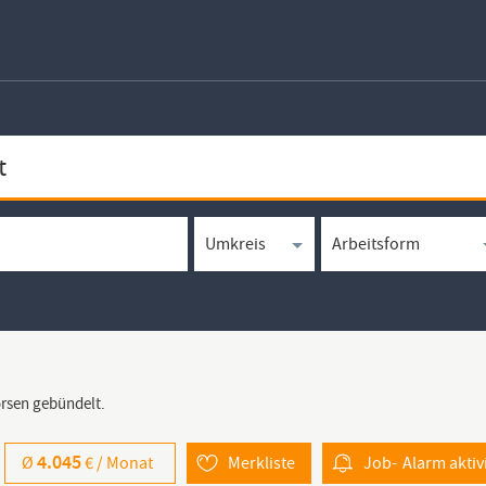
örsen gebündelt.
4.045
Ø
€ /
Monat
Merkliste
Job-
Alarm
aktiv