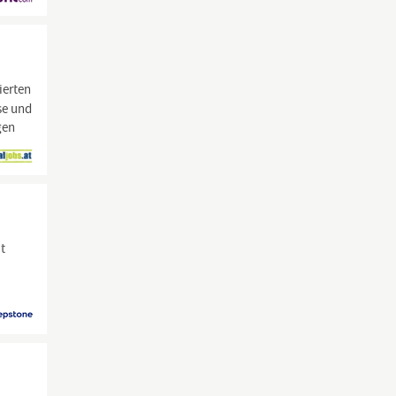
ierten
ise und
gen
it