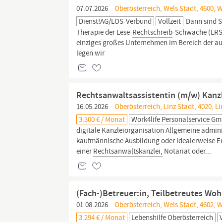
07.07.2026
Oberösterreich, Wels Stadt, 4600, 
Dienst!AG/LOS-Verbund
Vollzeit
Dann sind S
Therapie der Lese-
Rechtschreib
-Schwäche (LRS)
einziges großes Unternehmen im Bereich der a
legen wir
Rechtsanwaltsassistentin (m/w) Kan
16.05.2026
Oberösterreich, Linz Stadt, 4020, Li
3.300 € / Monat
Work4life Personalservice G
digitale Kanzleiorganisation Allgemeine admini
kaufmännische Ausbildung oder idealerweise E
einer
Rechtsanwaltskanzlei,
Notariat oder...
(Fach-)Betreuer:in, Teilbetreutes Wo
01.08.2026
Oberösterreich, Wels Stadt, 4602, 
3.294 € / Monat
Lebenshilfe Oberösterreich