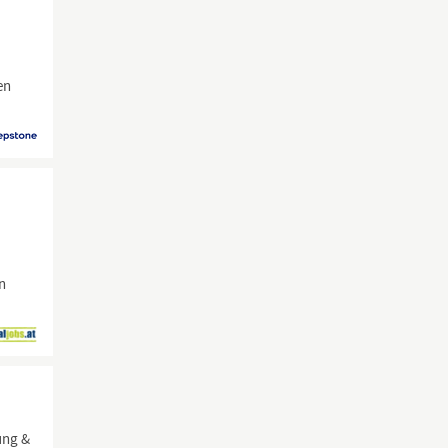
en
in
ung &