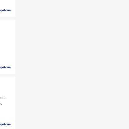
eit
e-