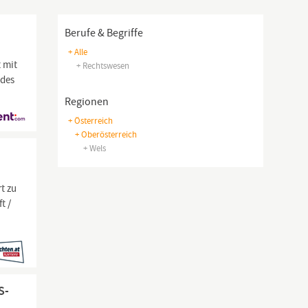
Berufe & Begriffe
+ Alle
 mit
+ Rechtswesen
 des
Regionen
+ Österreich
+ Oberösterreich
+ Wels
t zu
t /
S-