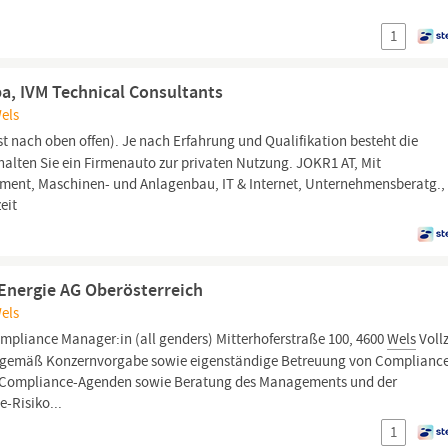
1
pa, IVM Technical Consultants
Wels
st nach oben offen). Je nach Erfahrung und Qualifikation besteht die
halten Sie ein Firmenauto zur privaten Nutzung. JOKR1 AT, Mit
ement, Maschinen- und Anlagenbau, IT & Internet, Unternehmensberatg.,
eit
 Energie AG Oberösterreich
Wels
mpliance Manager:in (all genders) Mitterhoferstraße 100, 4600
Wels
Vollz
gemäß Konzernvorgabe sowie eigenständige Betreuung von Complianc
e Compliance-Agenden sowie Beratung des Managements und der
-Risiko...
1