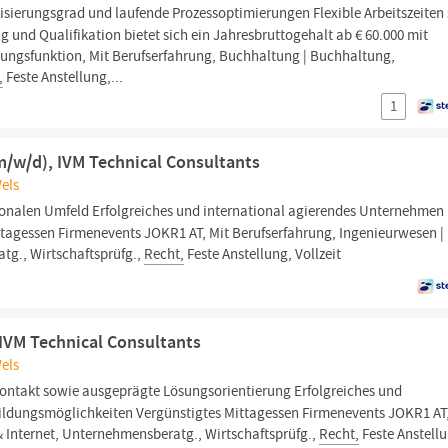
isierungsgrad und laufende Prozessoptimierungen Flexible Arbeitszeiten
und Qualifikation bietet sich ein Jahresbruttogehalt ab € 60.000 mit
tungsfunktion, Mit Berufserfahrung, Buchhaltung | Buchhaltung,
,
Feste Anstellung,...
1
m/w/d), IVM Technical Consultants
Wels
ionalen Umfeld Erfolgreiches und international agierendes Unternehmen
tagessen Firmenevents JOKR1 AT, Mit Berufserfahrung, Ingenieurwesen |
atg., Wirtschaftsprüfg.,
Recht,
Feste Anstellung, Vollzeit
IVM Technical Consultants
Wels
ntakt sowie ausgeprägte Lösungsorientierung Erfolgreiches und
ildungsmöglichkeiten Vergünstigtes Mittagessen Firmenevents JOKR1 AT,
& Internet, Unternehmensberatg., Wirtschaftsprüfg.,
Recht,
Feste Anstell