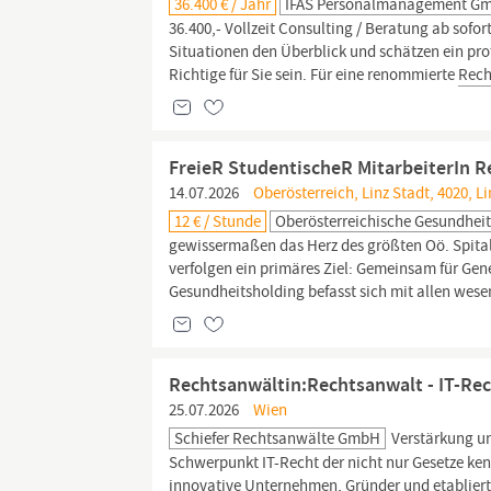
36.400 € / Jahr
IFAS Personalmanagement G
36.400,- Vollzeit Consulting / Beratung ab sofo
Situationen den Überblick und schätzen ein pro
Richtige für Sie sein. Für eine renommierte
Rech
FreieR StudentischeR MitarbeiterIn 
14.07.2026
Oberösterreich, Linz Stadt, 4020, Li
12 € / Stunde
Oberösterreichische Gesundhei
gewissermaßen das Herz des größten Oö. Spitals
verfolgen ein primäres Ziel: Gemeinsam für Ge
Gesundheitsholding befasst sich mit allen wesen
Rechtsanwältin:Rechtsanwalt - IT-Re
25.07.2026
Wien
Schiefer Rechtsanwälte GmbH
Verstärkung u
Schwerpunkt IT-Recht der nicht nur Gesetze ken
innovative Unternehmen, Gründer und etabliert