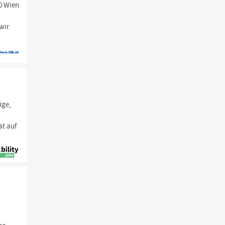
80 Wien
wir
ige,
ät auf