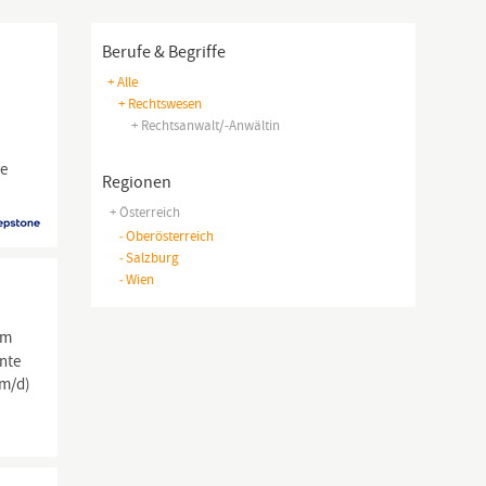
Berufe & Begriffe
+ Alle
+ Rechtswesen
+ Rechtsanwalt/-Anwältin
re
Regionen
+ Österreich
-
Oberösterreich
-
Salzburg
-
Wien
em
ente
m/d)