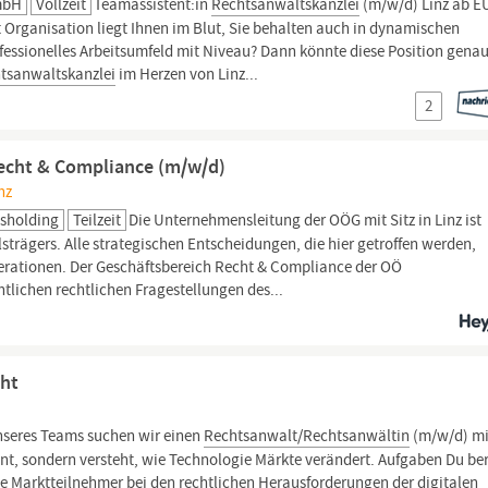
mbH
Vollzeit
Teamassistent:in
Rechtsanwaltskanzlei
(m/w/d) Linz ab E
rt Organisation liegt Ihnen im Blut, Sie behalten auch in dynamischen
fessionelles Arbeitsumfeld mit Niveau? Dann könnte diese Position gena
tsanwaltskanzlei
im Herzen von Linz...
2
Recht & Compliance (m/w/d)
nz
tsholding
Teilzeit
Die Unternehmensleitung der OÖG mit Sitz in Linz ist
trägers. Alle strategischen Entscheidungen, die hier getroffen werden,
nerationen. Der Geschäftsbereich Recht & Compliance der OÖ
tlichen rechtlichen Fragestellungen des...
cht
nseres Teams suchen wir einen
Rechtsanwalt/Rechtsanwältin
(m/w/d) mi
nt, sondern versteht, wie Technologie Märkte verändert. Aufgaben Du be
e Marktteilnehmer bei den rechtlichen Herausforderungen der digitalen