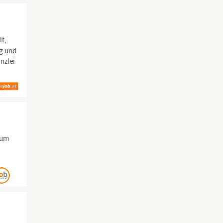
lt,
ig und
nzlei
zum