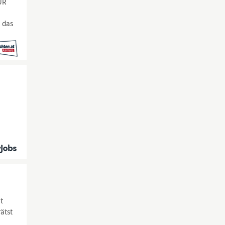
UR
u das
t
rätst