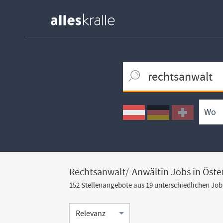
Keywortsuche
Ortssuche
Umkreissuche
Arbeitsform
Rechtsanwalt/-Anwältin Jobs in Öste
152 Stellenangebote aus 19 unterschiedlichen Jo
Sortierung