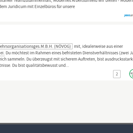
, Starker Teamzusammenhalt, Modernes Arbeitsumfeld Wir bieten - Moder
em Juridicum mit Einzelbüros für unsere
rkehrsorganisationsges.m.b.H. (NÖVOG)
mit, idealerweise aus einer
ei.
Du möchtest im Rahmen eines befristeten Dienstverhältnisses (zwei J
eich sammeln. Du überzeugst mit sicherem Auftreten, bist ausdrucksstark
nisse. Du bist qualitätsbewusst und...
2