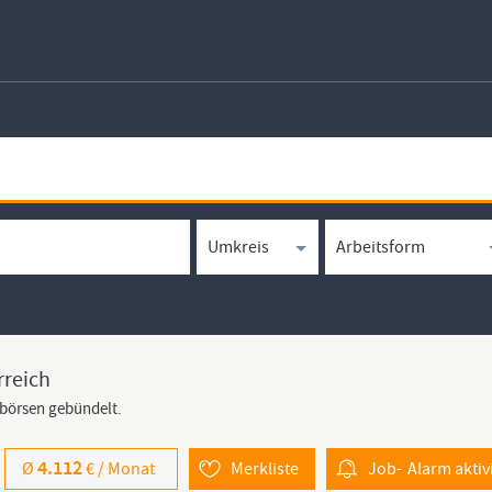
rreich
bbörsen gebündelt.
4.112
Ø
€ /
Monat
Merkliste
Job-
Alarm
aktiv