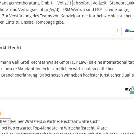
nd Managementberatung GmbH.
Vollzeit
ab sofort | Vollzeit | Standort 10
ilfe- und Vertragsrecht (m/w/d) | FSM Wer wir sind FSM ist eine junge,
. Zur Verstärkung des Teams von Kanzleipartner Karlheinz Moick suchen 
en Eintritt. Unsere Homepage gibt...
1
nkt Recht
zmann Gall Größ Rechtsanwälte GmbH (EY Law) ist eine international tät
en unsere Mandant:innen in sämtlichen wirtschaftsrechtlichen
 Branchenerfahrung. Dabei setzen wir neben höchster juristischer Qualit
t
llzeit
Fellner Wratzfeld & Partner Rechtsanwälte sucht
 bei fwp erwartet Top-Mandate im Wirtschaftsrecht, Klare