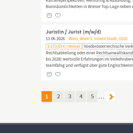
Karriereperspektiven, Mentoring & Ausbildung
Büroräumlichkeiten in Wiener Top-Lage neben d
Juristin / Jurist (m/w/d)
13.06.2026
Wien, Wien 1. Innere Stadt, 1010
3.273,03 € / Monat
Niederösterreichische Ve
Rechtsabteilung oder einer
Rechtsanwaltskanzl
bis 2028) wertvolle Erfahrungen im Verkehrsber
teamfähig und verfügst über gute Englischkennt
1
2
3
4
5
…