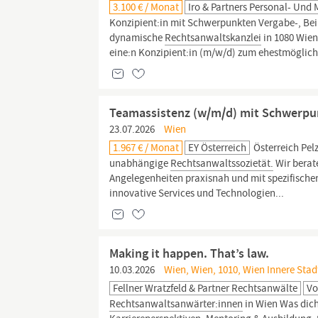
3.100 € / Monat
Iro & Partners Personal- U
Konzipient:in mit Schwerpunkten Vergabe-, Beih
dynamische
Rechtsanwaltskanzlei
in 1080 Wien
eine:n Konzipient:in (m/w/d) zum ehestmöglich
Teamassistenz (w/m/d) mit Schwerpu
23.07.2026
Wien
1.967 € / Monat
EY Österreich
Österreich Pel
unabhängige
Rechtsanwaltssozietät.
Wir berat
Angelegenheiten praxisnah und mit spezifischer
innovative Services und Technologien...
Making it happen. That’s law.
10.03.2026
Wien, Wien, 1010, Wien Innere Stad
Fellner Wratzfeld & Partner Rechtsanwälte
Vo
Rechtsanwaltsanwärter:innen
in Wien Was dich