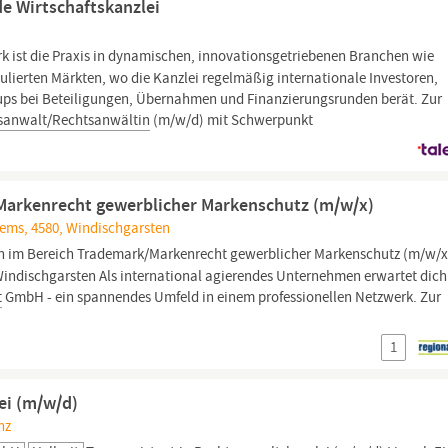
e Wirtschaftskanzlei
k ist die Praxis in dynamischen, innovationsgetriebenen Branchen wie
lierten Märkten, wo die Kanzlei regelmäßig internationale Investoren,
ups bei Beteiligungen, Übernahmen und Finanzierungsrunden berät. Zur
sanwalt/Rechtsanwältin
(m/w/d) mit Schwerpunkt
/Markenrecht gewerblicher Markenschutz (m/w/x)
rems, 4580, Windischgarsten
 in im Bereich Trademark/Markenrecht gewerblicher Markenschutz (m/w/x
: Windischgarsten Als international agierendes Unternehmen erwartet dich
t
GmbH - ein spannendes Umfeld in einem professionellen Netzwerk. Zur
1
ei (m/w/d)
nz