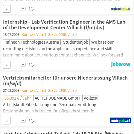
mit aktuell 5 Filialen in Österreich und einem exklusiven,
internationalen
Recruiting-Center
in der Tschechischen Republik.
Wir vereinen Qualität mit Quantität und überzeugen mit unserer
Internship - Lab Verification Engineer in the AMS Lab
Kernkompetenz - der...
of the Development Center Villach (f/m/div)
18.07.2026
Kärnten, Villach Stadt, 9000, Villach
Infineon Technologies Austria
Studentenjob
We base our
recruiting
decisions on the applicant´s experience and skills.
Learn more about our various contact channels. We look forward
to receiving your resume, even if you do not entirely meet all the
requirements of the job posting. Please let your recruiter know if
they need to pay special attention to something in order to
Vertriebsmitarbeiter für unsere Niederlassung Villach
enable your...
(m/w/d)
27.03.2026
Kärnten, Villach Stadt, 9500, Villach
35.392 € / Jahr
ACTIEF JOBMADE GmbH
Vollzeit
Arbeitskräfteüberlassung und Personalvermittlung.
Bestandskunden betreuen: Du pflegst bestehende
Kundenkontakte, erkennst neue Bedarfe und baust die
Zusammenarbeit langfristig aus. Personalbedarf analysieren:
Gemeinsam mit deinen Kunden entwickelst du passende
Jurist:in Arbeitsrecht Teilzeit (ab 19,25 Std./Woche)