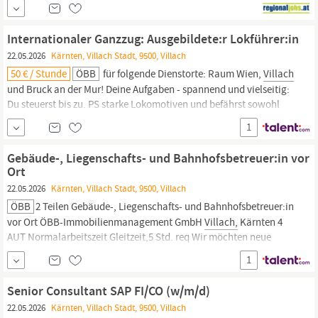
internationalen
Recruiting-Center
in der Tschechischen Republik.
Wir vereinen Qualität mit Quantität und überzeugen mit unserer
Internationaler Ganzzug: Ausgebildete:r Lokführer:in
Kernkompetenz - der Arbeitskräfteüberlassung.
22.05.2026
Kärnten, Villach Stadt, 9500, Villach
50 € / Stunde
ÖBB
für folgende Dienstorte: Raum Wien,
Villach
und Bruck an der Mur! Deine Aufgaben - spannend und vielseitig:
Du steuerst bis zu. PS starke Lokomotiven und befährst sowohl
das Streckennetz in Österreich als auch im Ausland. Güter bringst
1
du verantwortungsvoll und pünktlich an ihr inländisches oder
ausländisches Ziel. Du erhältst eine deinem Vorwissen...
Gebäude-, Liegenschafts- und Bahnhofsbetreuer:in vor
Ort
22.05.2026
Kärnten, Villach Stadt, 9500, Villach
ÖBB
2 Teilen Gebäude-, Liegenschafts- und Bahnhofsbetreuer:in
vor Ort ÖBB-Immobilienmanagement GmbH
Villach,
Kärnten 4
AUT Normalarbeitszeit Gleitzeit,5 Std. req Wir möchten neue
Wege gehen. Und neue Wege schaffen. Heute. Für morgen. Für
1
uns. Jetzt Teil des werden! Das Bahnhofs- und
Liegenschaftsmanagement sorgt
Senior Consultant SAP FI/CO (w/m/d)
22.05.2026
Kärnten, Villach Stadt, 9500, Villach