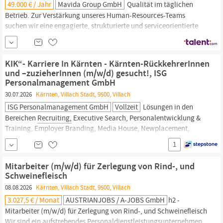
49.000 € / Jahr
Mavida Group GmbH
Qualität im täglichen
Betrieb. Zur Verstärkung unseres Human-Resources-Teams
suchen wir eine engagierte, strukturierte und serviceorientierte
Persönlichkeit, die unsere
Recruiting-
und
Personaladministrationsprozesse professionell betreut und aktiv
an deren Weiterentwicklung mitwirkt. Ihre Aufgaben Betreuung
KIK“- Karriere In Kärnten - Kärnten-RückkehrerInnen
des gesamten
Recruiting-Prozesses
–
und –zuzieherInnen (m/w/d) gesucht!, ISG
Personalmanagement GmbH
30.07.2026
Kärnten, Villach Stadt, 9500, Villach
ISG Personalmanagement GmbH
Vollzeit
Lösungen in den
Bereichen
Recruiting,
Executive Search, Personalentwicklung &
Training, Employer Branding, Media House, Newplacement,
Interim Management sowie Zeitarbeit an. Als einer der
1
Marktführer in der Personalberatung in Kärnten unterstützt die
ISG Personalmanagement GmbH am Standort
Villach
seit 20
Mitarbeiter (m/w/d) für Zerlegung von Rind-, und
Jahren eine Vielzahl von...
Schweinefleisch
08.08.2026
Kärnten, Villach Stadt, 9500, Villach
3.027,5 € / Monat
AUSTRIANJOBS / A-JOBS GmbH
h2 -
Mitarbeiter (m/w/d) für Zerlegung von Rind-, und Schweinefleisch
Wir sind ein aufstrebendes Personaldienstleistungsunternehmen