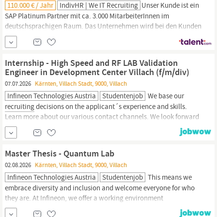
110.000 € / Jahr
IndivHR | We IT Recruiting
Unser Kunde ist ein
SAP Platinum Partner mit ca. 3.000 MitarbeiterInnen im
deutschsprachigen Raum. Das Unternehmen wird bei den Kunden
für die hohe Expertise im SAP-Umfeld und Pragmatismus
geschätzt. Wir suchen in Österreich ab sofort eine(n) erfahrene(n)
Senior Consultant SAP FI/CO (m/w/d) - hybrid Wien, Tirol,
Internship - High Speed and RF LAB Validation
Salzburg, Vorarlberg, Kärnten, Steiermark oder...
Engineer in Development Center Villach (f/m/div)
07.07.2026
Kärnten, Villach Stadt, 9000, Villach
Infineon Technologies Austria
Studentenjob
We base our
recruiting
decisions on the applicant´s experience and skills.
Learn more about our various contact channels. We look forward
to receiving your resume, even if you do not entirely meet all the
requirements of the job posting. Please let your recruiter know if
they need to pay special attention to something in order to
Master Thesis - Quantum Lab
enable your...
02.08.2026
Kärnten, Villach Stadt, 9000, Villach
Infineon Technologies Austria
Studentenjob
This means we
embrace diversity and inclusion and welcome everyone for who
they are. At Infineon, we offer a working environment
characterized by trust, openness, respect and tolerance and are