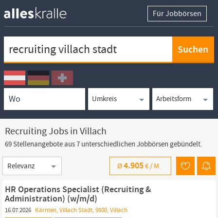
Für Jobbörsen
Keywortsuche
Ortssuche
Umkreissuche
Arbeitsform
Recruiting Jobs in Villach
69 Stellenangebote aus 7 unterschiedlichen Jobbörsen gebündelt.
Sortierung
4.905
Ø
€ /
M.
HR Operations Specialist (Recruiting &
Administration) (w/m/d)
16.07.2026
Kärnten, Villach Stadt, 9500, Villach