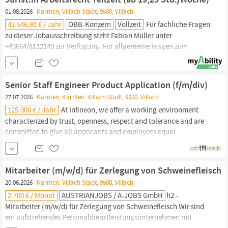
Lösungen für deren Personalbedarf.
Recruiting
& Besetzung: Du
01.08.2026
Kärnten, Villach Stadt, 9500, Villach
findest geeignete Kandidaten,
42.546,91 € / Jahr
ÖBB-Konzern
Vollzeit
Für fachliche Fragen
zu dieser Jobausschreibung steht Fabian Müller unter
+43664/8112149 zur Verfügung. Für allgemeine Fragen zum
Bewerbungsprozess ist das ÖBB
Recruiting
Team unter 05 1778 97
77888 erreichbar. Über das Unternehmen: Seit 1923 prägen wir als
ÖBB die Mobilität in Österreich und tragen die Verantwortung
Senior Staff Engineer Product Application (f/m/div)
27.07.2026
Kärnten, Kärnten, Villach Stadt, 9500, Villach
125.000 € / Jahr
At Infineon, we offer a working environment
characterized by trust, openness, respect and tolerance and are
committed to give all applicants and employees equal
opportunities. We base our
recruiting
decisions on the applicant
´s experience and skills. Learn more about our various contact
channels. Please let your recruiter know if they need to pay
Mitarbeiter (m/w/d) für Zerlegung von Schweinefleisch
special
20.06.2026
Kärnten, Villach Stadt, 9500, Villach
2.700 € / Monat
AUSTRIANJOBS / A-JOBS GmbH
h2 -
Mitarbeiter (m/w/d) für Zerlegung von Schweinefleisch Wir sind
ein aufstrebendes Personaldienstleistungsunternehmen mit
aktuell 5 Filialen in Österreich und einem exklusiven,