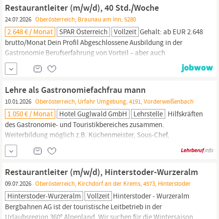
ins Spiel und das beste daran ist: Du kommst in ein erfahrenes
Restaurantleiter (m/w/d), 40 Std./Woche
Team und wirst herzlich...
24.07.2026
Oberösterreich, Braunau am Inn, 5280
2.648 € / Monat
SPAR Österreich
Vollzeit
Gehalt: ab EUR 2.648
brutto/Monat Dein Profil Abgeschlossene Ausbildung in der
Gastronomie Berufserfahrung von Vorteil – aber auch
Quereinsteiger sind willkommen Verantwortungs- und
Qualitätsbewusstsein sowie gepflegte Ausstrahlung
Deutschkenntnisse, die eine einwandfreie Kommunikation
Lehre als Gastronomiefachfrau mann
gewährleisten Unser Angebot Mehr im Börserl: Kollektivvertrags-
10.01.2026
Oberösterreich, Urfahr Umgebung, 4191, Vorderweißenbach
Mindestgehalt ab € 2...
1.050 € / Monat
Hotel Guglwald GmbH
Lehrstelle
Hilfskräften
des Gastronomie- und Touristikbereiches zusammen.
Weiterbildung möglich z.B. Küchenmeister, Sous-Chef,
Küchenchef, Betriebsleiter, Sommelier (Weinkellner), Barmann,
Aufstiegschancen z.B. „Maître d’hôtel“,
Restaurantleiter,
Hotelmanager. ## Anforderungen Abgeschlossene
Restaurantleiter (m/w/d), Hinterstoder-Wurzeralm
Schulausbildung Engagement Freude am Umgang mit Menschen
09.07.2026
Oberösterreich, Kirchdorf an der Krems, 4573, Hinterstoder
##
Hinterstoder-Wurzeralm
Vollzeit
Hinterstoder - Wurzeralm
Bergbahnen AG ist der touristische Leitbetrieb in der
Urlaubsregion 360° Alpenland. Wir suchen für die Wintersaison