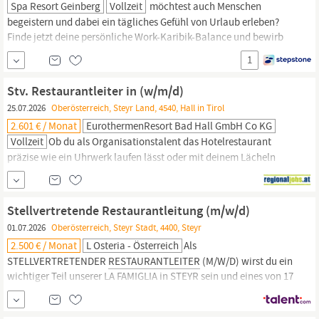
Spa Resort Geinberg
Vollzeit
möchtest auch Menschen
begeistern und dabei ein tägliches Gefühl von Urlaub erleben?
Finde jetzt deine persönliche Work-Karibik-Balance und bewirb
dich für deinen sicheren WOW-Job in
Oberösterreich!
In unserem
1
Team suchen wir eine engagierte Restaurantleitung, die mit
Herzlichkeit und Professionalität für erstklassige Gästeerlebnisse
Stv. Restaurantleiter in (w/m/d)
sorgt. Diese...
25.07.2026
Oberösterreich, Steyr Land, 4540, Hall in Tirol
2.601 € / Monat
EurothermenResort Bad Hall GmbH Co KG
Vollzeit
Ob du als Organisationstalent das Hotelrestaurant
präzise wie ein Uhrwerk laufen lässt oder mit deinem Lächeln
unsere Stammgäste bezauberst. Du bist einzigartig. Ein Unikat.
Darum wollen wir dich für das Kurhotel Vitana in Bad Hall als Stv.
Restaurantleiter
in (w/m/d) Bad Hall Vollzeit ab sofort Wenn du
Stellvertretende Restaurantleitung (m/w/d)
es liebst, mit der Restaurant- und Gastroleitung eng
01.07.2026
Oberösterreich, Steyr Stadt, 4400, Steyr
2.500 € / Monat
L Osteria - Österreich
Als
STELLVERTRETENDER
RESTAURANTLEITER
(M/W/D) wirst du ein
wichtiger Teil unserer LA FAMIGLIA in STEYR sein und eines von 17
L Osteria-Restaurants in Österreich leiten. Als
Restaurantleiter
suchen wir DICH hier: L OSTERIA STEYR Genau hier kommst du