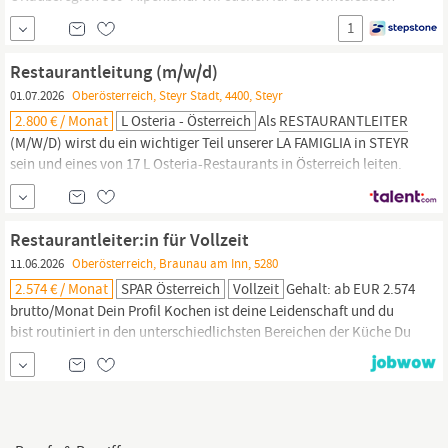
2026eine
Restaurantleiter
(m/w/d) für unsere Berggastronomie!
1
Anstellungsart: Zeit- / Saisonvertrag Deine Aufgaben Operative
Leitung des Restaurantbetriebs Führung, Einsatzplanung und
Restaurantleitung (m/w/d)
Motivation des gesamten Teams
01.07.2026
Oberösterreich, Steyr Stadt, 4400, Steyr
2.800 € / Monat
L Osteria - Österreich
Als
RESTAURANTLEITER
(M/W/D) wirst du ein wichtiger Teil unserer LA FAMIGLIA in STEYR
sein und eines von 17 L Osteria-Restaurants in Österreich leiten.
Als
Restaurantleiter
suchen wir DICH hier: L OSTERIA STEYR
Genau hier kommst du ins Spiel und das beste daran ist: Du
kommst in ein erfahrenes Team und wirst herzlich empfangen, um
Restaurantleiter:in für Vollzeit
ohne...
11.06.2026
Oberösterreich, Braunau am Inn, 5280
2.574 € / Monat
SPAR Österreich
Vollzeit
Gehalt: ab EUR 2.574
brutto/Monat Dein Profil Kochen ist deine Leidenschaft und du
bist routiniert in den unterschiedlichsten Bereichen der Küche Du
verfügst über die Fähigkeit in deiner Küche den Überblick zu
behalten Im Team zu arbeiten und sich gegenseitig zu
unterstützen ist Dir sowohl in der Küche als auch
bereichsübergreifend im Service eine Herzensangelegenheit...