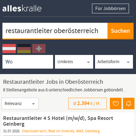
Für Jobbörsen
Keywortsuche
Ortssuche
Umkreissuche
Arbeitsform
Restaurantleiter Jobs in Oberösterreich
8 Stellenangebote aus 6 unterschiedlichen Jobbörsen gebündelt.
Sortierung
2.394
Ø
€ /
M.
Restaurantleiter 4 S Hotel (m/w/d), Spa Resort
Geinberg
31.07.2026
Oberösterreich, Ried im Innkreis, 4943, Geinberg