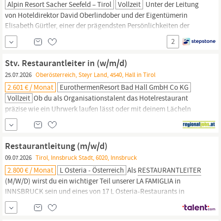
Alpin Resort Sacher Seefeld – Tirol
Vollzeit
Unter der Leitung
von Hoteldirektor David Oberlindober und der Eigentümerin
Elisabeth Gürtler, einer der prägendsten Persönlichkeiten der
österreichischen Luxushotellerie, bietet das Alpin Resort Sacher
2
Seefeld seinen Gästen ein einzigartiges Urlaubserlebnis in den
Tiroler
Alpen. Mit 81 Zimmern und Suiten, einem 4.700 m²
Stv. Restaurantleiter in (w/m/d)
25.07.2026
Oberösterreich, Steyr Land, 4540, Hall in Tirol
2.601 € / Monat
EurothermenResort Bad Hall GmbH Co KG
Vollzeit
Ob du als Organisationstalent das Hotelrestaurant
präzise wie ein Uhrwerk laufen lässt oder mit deinem Lächeln
unsere Stammgäste bezauberst. Du bist einzigartig. Ein Unikat.
Darum wollen wir dich für das Kurhotel Vitana in Bad Hall als Stv.
Restaurantleiter
in (w/m/d) Bad Hall Vollzeit ab sofort Wenn du
Restaurantleitung (m/w/d)
es liebst, mit der Restaurant- und Gastroleitung eng
09.07.2026
Tirol, Innsbruck Stadt, 6020, Innsbruck
2.800 € / Monat
L Osteria - Österreich
Als
RESTAURANTLEITER
(M/W/D) wirst du ein wichtiger Teil unserer LA FAMIGLIA in
INNSBRUCK sein und eines von 17 L Osteria-Restaurants in
Österreich leiten. Als
Restaurantleiter
suchen wir DICH hier: L
OSTERIA INNSBRUCK Genau hier kommst du ins Spiel und das