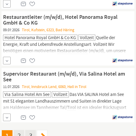
Hochsölden – ein besonderer Rückzugsort für Genießer, Skifahrer
und Erholungssuchende. Für die kommende Wintersaison suchen
wir einen engagierten
Restaurantleiter
Restaurantleiter (m/w/d), Hotel Panorama Royal
GmbH & Co KG
09.07.2026
Tirol, Kufstein, 6323, Bad Häring
Hotel Panorama Royal GmbH & Co KG
Vollzeit
Quelle der
Energie, Kraft und Lebensfreude Anstellungsart: Vollzeit Wir
benötigen einen motivierten
Restaurantleiter
(m/w/d), um unsere
Gäste mit Gaumenfreuden aus Küche und Keller zu verwöhnen.
Der gewöhnlich als Vorbild arbeitet und in der Lage ist, ein junges
Team führen zum können. Die Hautaufgaben bestehen der Stelle
Supervisor Restaurant (m/w/d), Via Salina Hotel am
bestehen u.a. darin, die
See
11.07.2026
Tirol, Innsbruck Land, 6060, Hall in Tirol
Via Salina Hotel Am See
Vollzeit
Das VIA SALINA Hotel am See
mit 51 eleganten Landhauszimmern und Suiten in direkter Lage
am Haldensee im Tannheimer Tal/
Tirol
ist ein idealer Rückzugsort
für Ruhesuchende und Individualisten. Von der Kulinarik bis zum
Wellnessbereich ist alles auf die Wünsche Erwachsener und
junger Erwachsener ab 14 Jahren ausgerichtet.
1
2
3