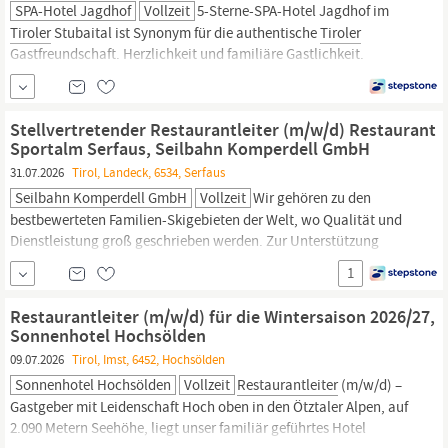
SPA-Hotel Jagdhof
Vollzeit
5-Sterne-SPA-Hotel Jagdhof im
Tiroler
Stubaital ist Synonym für die authentische
Tiroler
Gastfreundschaft. Herzlichkeit und familiäre Gastlichkeit.
Tradition und Innovation. Und dabei absolut individuell.
Gewachsen, konstant, herzlich und echt. Auf erfrischend
extravagante Weise und höchstem Niveau. Vom exklusiven Event
Stellvertretender Restaurantleiter (m/w/d) Restaurant
über das
Sportalm Serfaus, Seilbahn Komperdell GmbH
31.07.2026
Tirol, Landeck, 6534, Serfaus
Seilbahn Komperdell GmbH
Vollzeit
Wir gehören zu den
bestbewerteten Familien-Skigebieten der Welt, wo Qualität und
Dienstleistung groß geschrieben werden. Zur Unterstützung
unseres Berg-Gastronomie-Teams der Seilbahn Komperdell
1
Serfaus suchen wir für die Wintersaison 2026/27 einen
engagierten
Restaurantleiter
Stellvertreter oder eine engagierte
Restaurantleiter (m/w/d) für die Wintersaison 2026/27,
Restaurantleiter
...
Sonnenhotel Hochsölden
09.07.2026
Tirol, Imst, 6452, Hochsölden
Sonnenhotel Hochsölden
Vollzeit
Restaurantleiter
(m/w/d) –
Gastgeber mit Leidenschaft Hoch oben in den Ötztaler Alpen, auf
2.090 Metern Seehöhe, liegt unser familiär geführtes Hotel