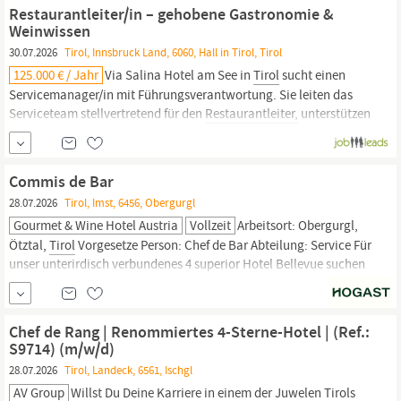
beste daran ist: Du kommst in ein erfahrenes Team und wirst
Restaurantleiter/in – gehobene Gastronomie &
herzlich empfangen,...
Weinwissen
30.07.2026
Tirol, Innsbruck Land, 6060, Hall in Tirol, Tirol
125.000 € / Jahr
Via Salina Hotel am See in
Tirol
sucht einen
Servicemanager/in mit Führungsverantwortung. Sie leiten das
Serviceteam stellvertretend für den
Restaurantleiter,
unterstützen
die Serviceabläufe und betreuen HP-Gäste, À-la-carte sowie
Bankettveranstaltungen. Ausbildung in der Gastronomie,
Berufserfahrung in gehobener Gastronomie sowie...
Commis de Bar
28.07.2026
Tirol, Imst, 6456, Obergurgl
Gourmet & Wine Hotel Austria
Vollzeit
Arbeitsort: Obergurgl,
Ötztal,
Tirol
Vorgesetze Person: Chef de Bar Abteilung: Service Für
unser unterirdisch verbundenes 4 superior Hotel Bellevue suchen
wir einen motivierten
Restaurantleiter
(w/m/d) für unser
Halbpensionsrestaurant. Ihre Qualifikationen Idealerweise erste
Berufserfahrung in einer vergleichbaren Position - aber auch
Chef de Rang | Renommiertes 4-Sterne-Hotel | (Ref.:
S9714) (m/w/d)
28.07.2026
Tirol, Landeck, 6561, Ischgl
AV Group
Willst Du Deine Karriere in einem der Juwelen
Tirols