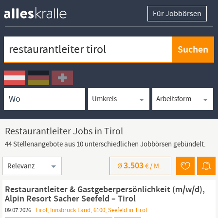
Für Jobbörsen
Keywortsuche
Ortssuche
Umkreissuche
Arbeitsform
Restaurantleiter Jobs in Tirol
44 Stellenangebote aus 10 unterschiedlichen Jobbörsen gebündelt.
Sortierung
3.503
Ø
€ /
M.
Restaurantleiter & Gastgeberpersönlichkeit (m/w/d),
Alpin Resort Sacher Seefeld – Tirol
09.07.2026
Tirol, Innsbruck Land, 6100, Seefeld in Tirol