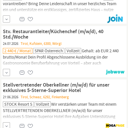
vorantreiben? Bring Deine Leidenschaft in unser herzliches Team
ein und unterstütze ein erstklassiges, zertifiziertes Haus – nutze
die Chance direkt vor Ort! Aufgaben Gastorientierter,
aufmerksamer Service und herzliche Betreuung unserer Gäste
Kompetente Beratung der
Stv. Restaurantleiter/Küchenchef (m/w/d), 40
Std./Woche
24.07.2026
Tirol, Kufstein, 6300, Wörgl
2.440 € / Monat
SPAR Österreich
Vollzeit
Gehalt: ab EUR 2.440
brutto/Monat Dein Profil Abgeschlossene Ausbildung iin der
Gastrononomie Berufserfahrung von Vorteil – aber auch
Quereinsteiger sind willkommen Verantwortungs- und
Qualitätsbewusstsein sowie gepflegte Ausstrahlung
Deutschkenntnisse, die eine einwandfreie Kommunikation
Stellvertretender Oberkellner (m/w/d) für unser
gewährleisten Unser Angebot Mehr im Börserl: Kollektivvertrags-
exklusives 5-Sterne-Superior Hotel
Mindestgehalt ab €...
27.06.2026
Tirol, Schwaz, 6292, Finkenberg
STOCK Resort S
Vollzeit
Wir verstärken unser Team mit einem
STELLVERTRETENDEN OBERKELLNER (m/w/d) für unser
exklusives 5-Sterne-Superior Hotel Ihre Aufgaben Unterstützung
des
Restaurantleiterteams
Mitwirken bei der Führung und