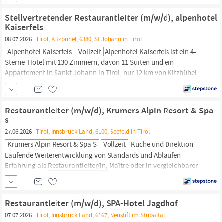
Förderung eines Teams mit ca. 40 Mitarbeiter:innen
Eigenverantwortliches Führen von einzelnen Schichten Mithilfe
Stellvertretender Restaurantleiter (m/w/d), alpenhotel
und
Kaiserfels
08.07.2026
Tirol, Kitzbühel, 6380, St Johann in Tirol
Alpenhotel Kaiserfels
Vollzeit
Alpenhotel Kaiserfels ist ein 4-
Sterne-Hotel mit 130 Zimmern, davon 11 Suiten und ein
Appartement in Sankt Johann in
Tirol,
nur 12 km von Kitzbühel
entfernt. Am Eichenhof Lift mit direktem Einstieg ins Skigebiet
und inmitten der Kitzbüheler Alpen gelegen, ist unser Hotel die
Top-Adresse der Region für Skiurlaub im Winter und Aktivurlaub
Restaurantleiter (m/w/d), Krumers Alpin Resort & Spa
im Sommer.
s
27.06.2026
Tirol, Innsbruck Land, 6100, Seefeld in Tirol
Krumers Alpin Resort & Spa S
Vollzeit
Küche und Direktion
Laufende Weiterentwicklung von Standards und Abläufen
Erfahrung als
Restaurantleiter/in,
Maître oder in vergleichbarer
Position Ausgeprägte Gastgeberpersönlichkeit mit hoher
Serviceorientierung Führungskompetenz und Freude an der Arbeit
mit einem Team Strukturierte und lösungsorientierte Arbeitsweise
Restaurantleiter (m/w/d), SPA-Hotel Jagdhof
Gute Fachkenntnisse im Service...
07.07.2026
Tirol, Innsbruck Land, 6167, Neustift im Stubaital