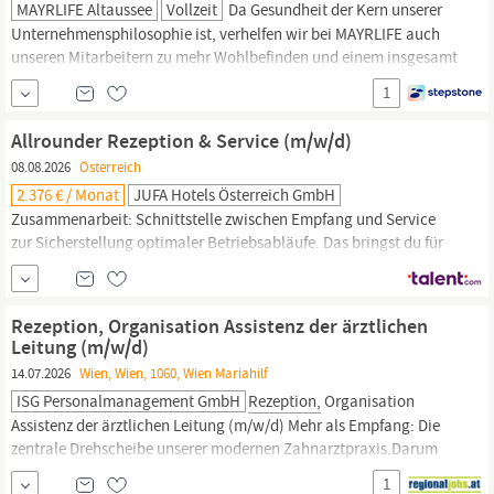
MAYRLIFE Altaussee
Vollzeit
Da Gesundheit der Kern unserer
Unternehmensphilosophie ist, verhelfen wir bei MAYRLIFE auch
unseren Mitarbeitern zu mehr Wohlbefinden und einem insgesamt
verbesserten Lebensgefühl. Professionelle und persönliche
1
Betreuung unserer internationalen Gäste Operative Führung des
Teams gemeinsam mit der Leitung der Medizinischen
Rezeption
Allrounder Rezeption & Service (m/w/d)
Vertretung der...
08.08.2026
Österreich
2.376 € / Monat
JUFA Hotels Österreich GmbH
Zusammenarbeit: Schnittstelle zwischen Empfang und Service
zur Sicherstellung optimaler Betriebsabläufe. Das bringst du für
das JUFA-Hotels-Team mit: Qualifikation: Abgeschlossene
Hotelfachausbildung oder Abschluss einer mittleren/höheren
berufsbildenden Schule (HLW, HAK, HAS). Erfahrung: Praxis in
Rezeption, Organisation Assistenz der ärztlichen
den Bereichen
Rezeption,
Service von Vorteil –
Leitung (m/w/d)
14.07.2026
Wien, Wien, 1060, Wien Mariahilf
ISG Personalmanagement GmbH
Rezeption,
Organisation
Assistenz der ärztlichen Leitung (m/w/d) Mehr als Empfang: Die
zentrale Drehscheibe unserer modernen Zahnarztpraxis.Darum
willst du bei uns starten! Seit 10 Jahren zählt Dentalia zu den
1