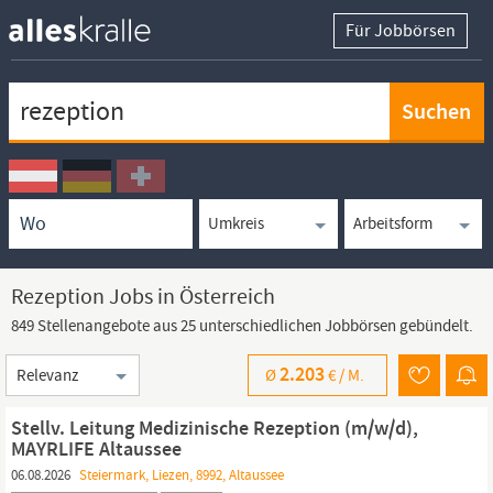
Für Jobbörsen
Keywortsuche
Ortssuche
Umkreissuche
Arbeitsform
Rezeption Jobs in Österreich
849 Stellenangebote aus 25 unterschiedlichen Jobbörsen gebündelt.
Sortierung
2.203
Ø
€ /
M.
Stellv. Leitung Medizinische Rezeption (m/w/d),
MAYRLIFE Altaussee
06.08.2026
Steiermark, Liezen, 8992, Altaussee