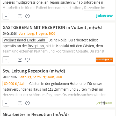
unseres multiprofessionellen Teams suchen wir ab sofort eine n
Mitarbeiter in für die Patient innenadministration /
Rezeption
im
Ausmaß von 20 – 25 Wochenstunden für unseren Standort in
Wien. Ihr Aufgabengebiet erste Ansprechperson bei telefonischen
Anfragen Terminkoordination für unsere ambulanten Patient
GASTGEBER:IN MIT REZEPTION in Vollzeit, m/w/d
innen administrative und...
20.05.2026
Vorarlberg, Bregenz, 6900
Wellnesshotel Linde GmbH
Deine Rolle: Du arbeitest selbst
operativ an der
Rezeption,
bist in Kontakt mit den Gästen, dem
Team und externen Partnern und koordinierst Abläufe. Du stehst
in direktem Austausch mit der Geschäftsführung und sorgst dafür,
dass alles stimmig ineinandergreift. Dein Profil: Du hast eine
abgeschlossene Ausbildung (kaufmännisch/touristisch),
Stv. Leitung Rezeption (m/w/d)
20.07.2026
Salzburg, Salzburg Stadt, 5020
60.000 € / Jahr
Gästen in der gehobenen Hotellerie. Für unser
naturverbundenes Haus mit 112 Zimmern und Suiten mitten im
Herzen einer der schönsten Regionen Österreichs suchen wir eine
engagierte Stv. Leitung der
Rezeption.
Als Stv.
Rezeptionsleitung
bist du Gesicht und Stimme unseres Hauses und ein wichtiger
Ansprechpartner für unsere Gäste bei allen...
Mitarbeiter in Rezeption (m/w/d)