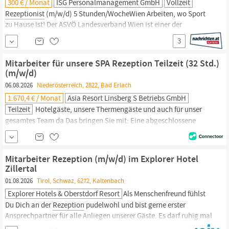
300 € / Monat
ISG Personalmanagement GmbH
Vollzeit
Rezeptionist
(m/w/d) 5 Stunden/WocheWien Arbeiten, wo Sport
zu Hause ist! Der ASVÖ Landesverband Wien ist einer der
führenden Sportdachverbände Österreichs und engagiert sich
3
täglich dafür, Menschen für Bewegung und Sport zu begeistern.
Zur Unterstützung unseres Teams auf unserer Sportanlage in
Mitarbeiter für unsere SPA Rezeption Teilzeit (32 Std.)
Wien-Speising suchen wir eine freundliche und zuverlässige...
(m/w/d)
06.08.2026
Niederösterreich, 2822, Bad Erlach
1.670,4 € / Monat
Asia Resort Linsberg S Betriebs GmbH
Teilzeit
Hotelgäste, unsere Thermengäste und auch für unser
gesamtes Team da Das bringen Sie mit: Eine abgeschlossene
fachspezifische Berufsausbildung Kenntnisse im Wellness Bereich
(Kosmetik, Massage) sind von Vorteil Idealerweise erste
Erfahrungen an einer SPA
Rezeption
Überdurchschnittliches
Mitarbeiter Rezeption (m/w/d) im Explorer Hotel
Engagement und Einfühlungsvermögen Freude am Umgang mit
Zillertal
Menschen...
01.08.2026
Tirol, Schwaz, 6272, Kaltenbach
Explorer Hotels & Oberstdorf Resort
Als Menschenfreund fühlst
Du Dich an der
Rezeption
pudelwohl und bist gerne erster
Ansprechpartner für alle Anliegen unserer Gäste. Es darf ruhig mal
rund hergehen, Du liebst die Herausforderung und Dich bringt so