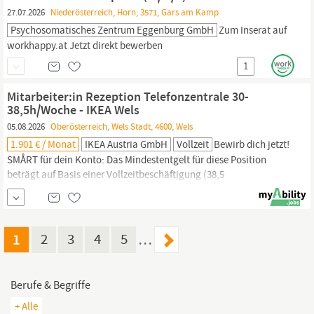
27.07.2026
Niederösterreich, Horn, 3571, Gars am Kamp
Psychosomatisches Zentrum Eggenburg GmbH
Zum Inserat auf
workhappy.at Jetzt direkt bewerben
1
Mitarbeiter:in Rezeption Telefonzentrale 30-
38,5h/Woche - IKEA Wels
05.08.2026
Oberösterreich, Wels Stadt, 4600, Wels
1.901 € / Monat
IKEA Austria GmbH
Vollzeit
Bewirb dich jetzt!
SMÅRT für dein Konto: Das Mindestentgelt für diese Position
beträgt auf Basis einer Vollzeitbeschäftigung (38,5
Wochenstunden) € 2.440,- brutto pro Monat. Diese Stelle wird
auch in Teilzeit mit 30 Wochenstunden besetzt, das entspricht
einem monatlichen Bruttoentgelt von € 1.901. Deine
Arbeitszeiten: Bei Vollzeit Montag-Freitag 06:00-14:12; bei
1
2
3
4
5
…
30h/W...
Berufe & Begriffe
+ Alle