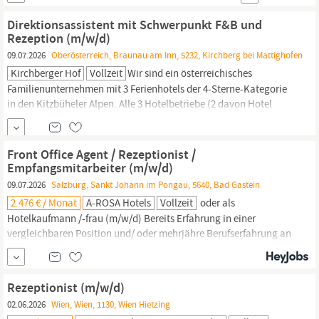
beliebtesten Zahnarztpraxen Wiens auf DocFinder, Google,
Doctify und Kurier. Über 580 Fünf-Sterne-Bewertungen
Direktionsassistent mit Schwerpunkt F&B und
Rezeption (m/w/d)
09.07.2026
Oberösterreich, Braunau am Inn, 5232, Kirchberg bei Mattighofen
Kirchberger Hof
Vollzeit
Wir sind ein österreichisches
Familienunternehmen mit 3 Ferienhotels der 4-Sterne-Kategorie
in den Kitzbüheler Alpen. Alle 3 Hotelbetriebe (2 davon Hotel
garnis) befinden sich in Top-Lage in Kirchberg bei Kitzbühel und
offerieren gesamt 200 Betten. Anstellungsart: Vollzeit Aufgaben
Ergebnisverantwortliche Gesamtleitung der ALPEN GLÜCK
Front Office Agent / Rezeptionist /
HOTELS in Kirchberg bei Kitzbühel...
Empfangsmitarbeiter (m/w/d)
09.07.2026
Salzburg, Sankt Johann im Pongau, 5640, Bad Gastein
2.476 € / Monat
A-ROSA Hotels
Vollzeit
oder als
Hotelkaufmann /-frau (m/w/d) Bereits Erfahrung in einer
vergleichbaren Position und/ oder mehrjähre Berufserfahrung an
einer
Rezeption
oder Empfang Interesse an der Arbeit am
Empfangsbereich mit Bereitschaft zur Fort- und Weiterbildung
Freundliche, aufgeschlossene Persönlichkeit Fließende Deutsch-
Rezeptionist (m/w/d)
und sehr gute Englischkenntnisse
02.06.2026
Wien, Wien, 1130, Wien Hietzing