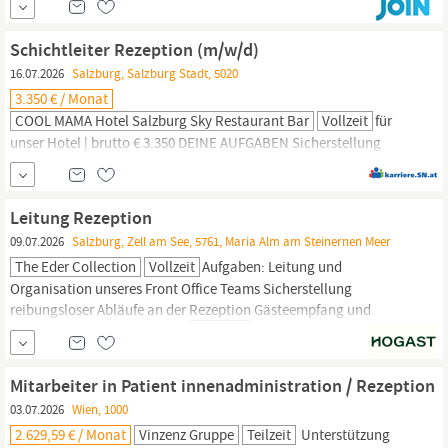
schnell nichts aus der Ruhe? Dann freuen wir uns auf Dich als
neues Teammitglied in Vollzeit an der
Rezeption
(m/w/d)!...
Schichtleiter Rezeption (m/w/d)
16.07.2026
Salzburg, Salzburg Stadt, 5020
3.350 € / Monat
COOL MAMA Hotel Salzburg Sky Restaurant Bar
Vollzeit
für
unser Hotel | brutto € 3.350 DEINE AUFGABEN Sicherstellung
unserer hohen Servicequalität Koordination reibungsloser
Arbeitsabläufe und Übergaben Aktive Mitarbeit im operativen
Hotelbetrieb (
Rezeption
, Seminar, Reservierung) Unterstützung
Leitung Rezeption
des
Rezeptionsteams
in allen Belangen DEIN PROFIL Umfassende
09.07.2026
Salzburg, Zell am See, 5761, Maria Alm am Steinernen Meer
Berufserfahrung im Front Office der...
The Eder Collection
Vollzeit
Aufgaben: Leitung und
Organisation unseres Front Office Teams Sicherstellung
reibungsloser Abläufe an der
Rezeption
Gästeempfang und
Betreuung vom Check-in bis zum Check-out Koordination von
Reservierungen, Gästekorrespondenz und Angeboten Feedback-
und professionelles Reklamationsmanagement Führung,
Mitarbeiter in Patient innenadministration / Rezeption
Motivation und Weiterentwicklung des Teams Enge
03.07.2026
Wien, 1000
2.629,59 € / Monat
Vinzenz Gruppe
Teilzeit
Unterstützung