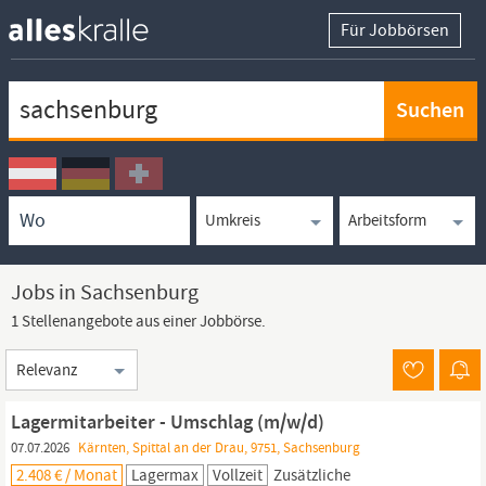
Für Jobbörsen
Keywortsuche
Ortssuche
Umkreissuche
Arbeitsform
Jobs in Sachsenburg
1 Stellenangebote aus einer Jobbörse.
Sortierung
Lagermitarbeiter - Umschlag (m/w/d)
07.07.2026
Kärnten, Spittal an der Drau, 9751, Sachsenburg
2.408 € / Monat
Lagermax
Vollzeit
Zusätzliche