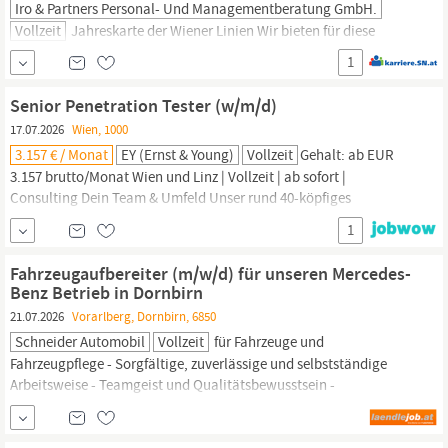
Iro & Partners Personal- Und Managementberatung GmbH.
Vollzeit
Jahreskarte der Wiener Linien Wir bieten für diese
Position ein Monatsbruttogehalt von mindestens EUR 3.100 – je
1
nach Qualifikation und Erfahrung besteht die Bereitschaft zur
Überzahlung. Fühlst du dich angesprochen und möchtest Teil
Senior Penetration Tester (w/m/d)
unseres Teams werden? Dann freuen wir uns auf deine Bewerbung
17.07.2026
Wien, 1000
per E-Mail an bewerbung@fsm.law zH Frau Katharina
Schneider
3.157 € / Monat
EY (Ernst & Young)
Vollzeit
Gehalt: ab EUR
3.157 brutto/Monat Wien und Linz | Vollzeit | ab sofort |
Consulting Dein Team & Umfeld Unser rund 40-köpfiges
Cybersecurity Team unterstützt Unternehmen bei der
1
Identifikation und Bewertung von Cyberrisiken. Das Penetration
Testing Team unter der Leitung von Florens
Schneider
fokussiert
Fahrzeugaufbereiter (m/w/d) für unseren Mercedes-
sich auf Penetration Testing, Red Teaming,...
Benz Betrieb in Dornbirn
21.07.2026
Vorarlberg, Dornbirn, 6850
Schneider Automobil
Vollzeit
für Fahrzeuge und
Fahrzeugpflege - Sorgfältige, zuverlässige und selbstständige
Arbeitsweise - Teamgeist und Qualitätsbewusstsein -
Führerschein Klasse B - Erfahrung in der Fahrzeugaufbereitung
von Vorteil Haben wir dein Interesse geweckt? Dann freuen wir
uns auf deine Bewerbung!
Schneider
Automobil | Ludwig-Kofler-