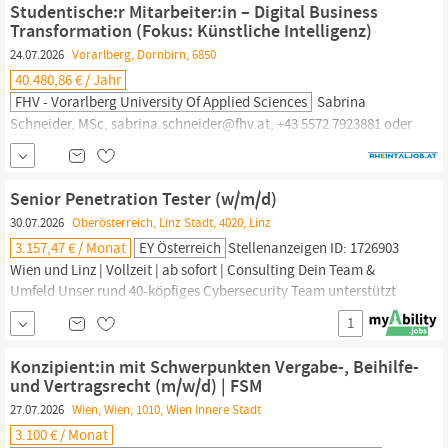
Studentische:r Mitarbeiter:in – Digital Business
Kostenfreie Benützung Spa-Bereiche in ausgewählten
Transformation (Fokus: Künstliche Intelligenz)
Partnerhotels ☺ Super...
24.07.2026
Vorarlberg, Dornbirn, 6850
40.480,86 € / Jahr
FHV - Vorarlberg University Of Applied Sciences
Sabrina
Schneider,
MSc, sabrina.
schneider
@fhv.at, +43 5572 7923881 oder
Dr. Andreas Mittermeier, BSc MSc, andreas.mittermeier@fhv.at,
+43 5572 792 3882 zur Bewerbung: Frau Freya Rickenbacher, BA,
freya.rickenbacher@fhv.at, +43 5572 7922138 Chancen schaffen &
Senior Penetration Tester (w/m/d)
Zukunft gestalten – bewirb dich jetzt online!
30.07.2026
Oberösterreich, Linz Stadt, 4020, Linz
3.157,47 € / Monat
EY Österreich
Stellenanzeigen ID: 1726903
Wien und Linz | Vollzeit | ab sofort | Consulting Dein Team &
Umfeld Unser rund 40-köpfiges Cybersecurity Team unterstützt
Unternehmen bei der Identifikation und Bewertung von
1
Cyberrisiken. Das Penetration Testing Team unter der Leitung von
Florens
Schneider
fokussiert sich auf Penetration Testing, Red
Konzipient:in mit Schwerpunkten Vergabe-, Beihilfe-
Teaming, Security...
und Vertragsrecht (m/w/d) | FSM
27.07.2026
Wien, Wien, 1010, Wien Innere Stadt
3.100 € / Monat