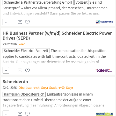
Schneider & Partner Steuerberatung GmbH
Vollzeit
Sie sind
Steuerprofi – aber vor allem jemand, der Menschen, Unternehmen
und Entwicklungen versteht? Dann passen Sie perfekt zu uns.
Schneider
& Partner steht für moderne Steuerberatung, regionale
Verwurzelung im südlichen Niederösterreich und echte
Partnerschaft. Wir begleiten Betriebe, die etwas bewegen wollen
HR Business Partner (w/m/d) Schneider Electric Power
– und suchen dafür eine
Drives (SEPD)
23.07.2026
Wien
Schneider Electric
Vollzeit
The compensation for this position
applies to candidates with full-time contracts located within the
Austria. Our pay ranges are determined by reviewing roles of
similar responsibility and level.
Schneider
Electric is there when it
matters most to you Our Total Rewards package outlines all the
benefits and support
Schneider:in
22.07.2026
Oberösterreich, Steyr Stadt, 4400, Steyr
Raiffeisen Oberösterreich
Einkaufserlebnisses in einem
traditionsreichen Umfeld Übernahme der Aufgabe einer
Tagesvertretung (Teamführung) Anforderungen Abgeschlossene
Ausbildung als Bekleidungsgestalter:in oder
Schneider:in