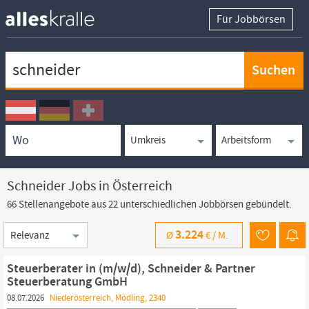
Für Jobbörsen
Keywortsuche
Ortssuche
Umkreissuche
Arbeitsform
Schneider Jobs in Österreich
66 Stellenangebote aus 22 unterschiedlichen Jobbörsen gebündelt.
Sortierung
3.224
Ø
€ /
M.
Steuerberater in (m/w/d), Schneider & Partner
Steuerberatung GmbH
08.07.2026
Niederösterreich, Mödling, 2340