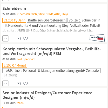
Mehrjährige Berufserfahrung in der
Schneiderei
oder im
modischen Einzelhandel Begeisterung für österreichische Tracht
Schneider:in
und gelebtes...
22.07.2026
Oberösterreich, Steyr Stadt, 4400, Steyr
32.200 € / Jahr
Raiffeisen Oberösterreich
Vollzeit
Schneider:in
mit Kundenkontakt und Verantwortung Steyr Vollzeit oder Teilzeit
ab sofort ÜBER UNS Das Oberösterreichische Heimatwerk ist
mehr als ein Geschäft es ist ein Ort, an dem Handwerkskunst,
gelebte Tradition und persönliche Beratung aufeinandertreffen.
Mit viel Liebe zum Detail fertigen wir in unserer hauseigenen
Konzipient:in mit Schwerpunkten Vergabe-, Beihilfe-
Schneiderei
...
und Vertragsrecht (m/w/d) FSM
06.08.2026
Not Specified
3.100 € / Monat
Iro&Partners Personal- U.ManagementberatungsgmbH Zentrale
Salzburg
Vollzeit
Fühlst du dich angesprochen und möchtest Teil unseres
Teams werden? Dann freuen wir uns auf deine Bewerbung per E-
Mail an zH Frau Katharina
Schneider
Profil Wir bieten
Senior Industrial Designer/Customer Experience
Konzipient:in mit Schwerpunkten Vergabe-, Beihilfe- und
Designer (m/w/d)
Vertragsrecht (m/w/d) FSM ab sofort Vollzeit Standort 1080 Wien
17.09.2025
Wien
Wer wir sind FSM ist eine junge, dynamische