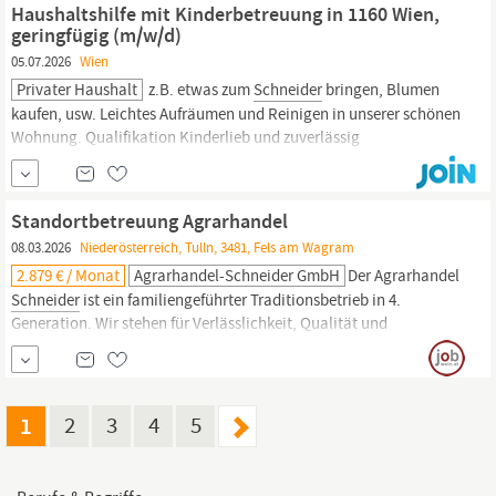
Haushaltshilfe mit Kinderbetreuung in 1160 Wien,
Straße 1 | 6850 Dornbirn Tel: +43...
geringfügig (m/w/d)
05.07.2026
Wien
Privater Haushalt
z.B. etwas zum
Schneider
bringen, Blumen
kaufen, usw. Leichtes Aufräumen und Reinigen in unserer schönen
Wohnung. Qualifikation Kinderlieb und zuverlässig
Verantwortungsbewusst Grundkenntnisse Deutsch (andere
Erstsprache möglich) Viel Erfahrung im Umgang mit kleinen
Kindern unbedingt nötig Benefits Geringfügige Anstellung €551,10
Standortbetreuung Agrarhandel
x 14 pro Jahr oder
08.03.2026
Niederösterreich, Tulln, 3481, Fels am Wagram
2.879 € / Monat
Agrarhandel-Schneider GmbH
Der Agrarhandel
Schneider
ist ein familiengeführter Traditionsbetrieb in 4.
Generation. Wir stehen für Verlässlichkeit, Qualität und
persönliche Betreuung unserer landwirtschaftlichen Kund:innen.
Zur Verstärkung unseres Teams suchen wir eine engagierte
Persönlichkeit mit Interesse an Landwirtschaft und Handel.
1
2
3
4
5