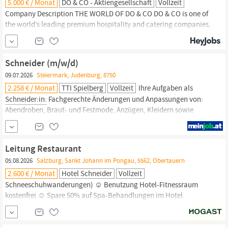
5.000 € / Monat
DO & CO - Aktiengesellschaft
Vollzeit
Rechtsanwaltskanzlei...
Company Description THE WORLD OF DO & CO DO & CO is one of
the world’s leading premium hospitality and catering companies,
employing more than 17,000 people across over 20 countries. Our
group includes the renowned brands k. & k. Hofzuckerbäckerei
Demel, HENRY and HEDIARD. DO & CO operates in Austria,
Schneider (m/w/d)
Türkiye, Germany, England, Spain, Italy, Poland,...
09.07.2026
Steiermark, Judenburg, 8750
2.258 € / Monat
TTI Spielberg
Vollzeit
Ihre Aufgaben als
Schneider:in:
Fachgerechte Änderungen und Anpassungen von:
Abendroben, Braut- und Festmode, Anzügen, Kleidern sowie
weiteren hochwertigen Textilien Persönliche Beratung der
Kunden Maßnehmen und individuelle Anpassungen Sorgfältiges,
selbstständiges Arbeiten am Standort in Obdach Das bringen Sie
Leitung Restaurant
mit:
05.08.2026
Salzburg, Sankt Johann im Pongau, 5562, Obertauern
2.600 € / Monat
Hotel Schneider
Vollzeit
Schneeschuhwanderungen) ☺ Benutzung Hotel-Fitnessraum
kostenfrei ☺ Spare 50% auf Spa-Behandlungen im Hotel
Schneider
☺ Spare 20% auf Kosmetikprodukte im Hotel
Schneider
☺ Benutzung Solarium vergünstigt ☺
Abwechslungsreiches Freizeitangebot in Obertauern ☺