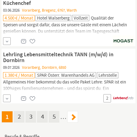
Küchenchef
03.06.2026
Vorarlberg, Bregenz, 6767, Warth
4.500 € / Monat
Hotel Walserberg
Vollzeit
Qualität der
Speisen und sorgst dafür, dass sie unsere Gäste mit einem Lächeln
genießen können. Du unterstützt dein Team im Tagesgeschäft
und arbeitest Hand in Hand – auch wenn’s mal stressig wird. Du
hältst dich selbstverständlich an alle Hygiene- und
Sicherheitsvorgaben
in der Küche. Wir sind ein familiengeführtes
Lehrling Lebensmitteltechnik TANN (m/w/d) in
4-Sterne-Hotel mit rund 90 Betten...
Dornbirn
09.07.2026
Vorarlberg, Dornbirn, 6850
1.380 € / Monat
SPAR Österr. Warenhandels AG
Lehrstelle
Allgemeines Hier bekommst du das volle Paket Lehre: SPAR ist ein
100%iges Familienunternehmen – und das spürst du. Ein
menschlicher Umgang und ein tolles Team treffen auf handfeste
2
Vorteile. Beim größten privaten Lehrlingsausbilder in Österreich
hast du mehr Möglichkeiten. Mit
Sicherheit.
24 verschiedene
Lehrberufe.
1
2
3
4
5
…
Berufe & Begriffe