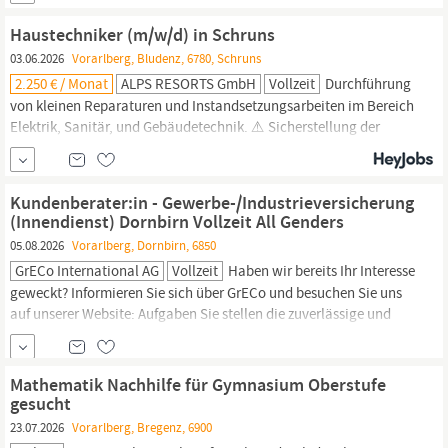
begeistertHerzlicher Empfang und Verabschiedung unserer
nationalen und internationalen GästeCheck-in und Check-out der
Haustechniker (m/w/d) in Schruns
HotelgästeBearbeitung von Reservierungen sowie...
03.06.2026
Vorarlberg, Bludenz, 6780, Schruns
2.250 € / Monat
ALPS RESORTS GmbH
Vollzeit
Durchführung
von kleinen Reparaturen und Instandsetzungsarbeiten im Bereich
Elektrik, Sanitär, und Gebäudetechnik. ⚠️ Sicherstellung der
Einhaltung von
Sicherheits-
und Hygienevorschriften gemäß den
geltenden Standards. Kontrolle der Poolanlagen Was uns von
anderen Unternehmen im Tourismus unterscheidet: Geregelte
Kundenberater:in - Gewerbe-/Industrieversicherung
Arbeitszeiten: Wir ermöglichen eine...
(Innendienst) Dornbirn Vollzeit All Genders
05.08.2026
Vorarlberg, Dornbirn, 6850
GrECo International AG
Vollzeit
Haben wir bereits Ihr Interesse
geweckt? Informieren Sie sich über GrECo und besuchen Sie uns
auf unserer Website: Aufgaben Sie stellen die zuverlässige und
zeitnahe Bearbeitung von Versicherungsverträgen und Schäden
sicher und schaffen damit echte
Sicherheit
und Vertrauen für
unsere Klienten. Sie tragen dazu bei, individuelle
Mathematik Nachhilfe für Gymnasium Oberstufe
Deckungskonzepte und
gesucht
23.07.2026
Vorarlberg, Bregenz, 6900