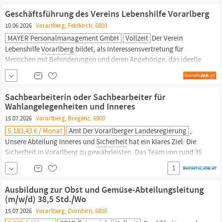
verfügt über alle klinisch-relevanten
Geschäftsführung des Vereins Lebenshilfe Vorarlberg
10.06.2026
Vorarlberg, Feldkirch, 6800
MAYER Personalmanagement GmbH
Vollzeit
Der Verein
Lebenshilfe
Vorarlberg
bildet, als Interessensvertretung für
Menschen mit Behinderungen und deren Angehörige, das ideelle
und strukturelle Fundament der Gesamtorganisation. Die
verschiedenen Dienstleitungen werden durch die
Tochtergesellschaften Lebenshilfe
Vorarlberg
GmbH, IAZ und
Sachbearbeiterin oder Sachbearbeiter für
Sunnahof erbracht. Geschäftsführung des...
Wahlangelegenheiten und Inneres
15.07.2026
Vorarlberg, Bregenz, 6900
5.183,43 € / Monat
Amt Der Vorarlberger Landesregierung
,
Unsere Abteilung Inneres und
Sicherheit
hat ein klares Ziel: Die
Sicherheit
in
Vorarlberg
zu gewährleisten. Das Team von rund 35
Mitarbeitenden kümmert sich um eine Vielzahl von Aufgaben
1
unter anderem in den Bereichen Hilfs- u. Rettungswesen,
Feuerpolizei und Katastrophenbekämpfung sowie
Ausbildung zur Obst und Gemüse-Abteilungsleitung
Staatsbürgerschaftswesen,...
(m/w/d) 38,5 Std./Wo
15.07.2026
Vorarlberg, Dornbirn, 6850