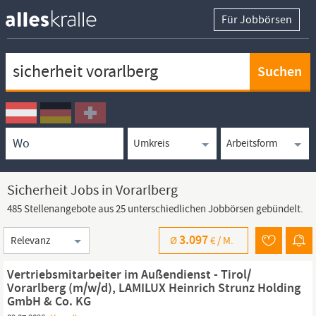
Für Jobbörsen
Keywortsuche
Ortssuche
Umkreissuche
Arbeitsform
Sicherheit Jobs in Vorarlberg
485 Stellenangebote aus 25 unterschiedlichen Jobbörsen gebündelt.
Sortierung
3.097
Ø
€ /
M.
Vertriebsmitarbeiter im Außendienst - Tirol/
Vorarlberg (m/w/d), LAMILUX Heinrich Strunz Holding
GmbH & Co. KG