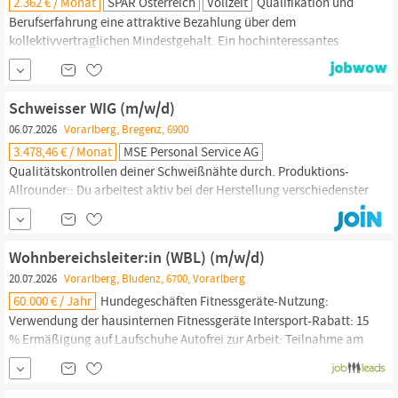
2.362 € / Monat
SPAR Österreich
Vollzeit
Qualifikation und
Berufserfahrung eine attraktive Bezahlung über dem
kollektivvertraglichen Mindestgehalt. Ein hochinteressantes
Aufgabengebiet in einem von Österreich aus
expandierendenmitteleuropäischen Handelskonzern Individuell
gestaltete Einschulungsphase, die sich an Ihrer beruflichen
Schweisser WIG (m/w/d)
Vorerfahrung orientiert Die
Sicherheit
und
06.07.2026
Vorarlberg, Bregenz, 6900
3.478,46 € / Monat
MSE Personal Service AG
Qualitätskontrollen deiner Schweißnähte durch. Produktions-
Allrounder:: Du arbeitest aktiv bei der Herstellung verschiedenster
Edelstahl- und Blechprodukte mit.
Sicherheits-Garant::
Die
Einhaltung von Qualitäts-,
Sicherheits-
und Fertigungsstandards
ist für dich selbstverständlich. Technik-Pfleger:: Du führst einfache
Wohnbereichsleiter:in (WBL) (m/w/d)
Wartungs- und...
20.07.2026
Vorarlberg, Bludenz, 6700, Vorarlberg
60.000 € / Jahr
Hundegeschäften Fitnessgeräte-Nutzung:
Verwendung der hausinternen Fitnessgeräte Intersport-Rabatt: 15
% Ermäßigung auf Laufschuhe Autofrei zur Arbeit: Teilnahme am
Gewinnspiel für umweltfreundliche Mobilität Sie sind wie wir,
näher am Menschen? Dann freuen wir uns auf Ihre Bewerbung!
Einsatzort der Stelle Europa, Österreich,
Vorarlberg
Adresse des...