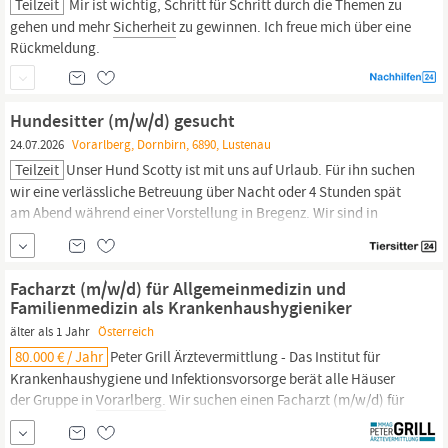
Teilzeit
Mir ist wichtig, Schritt für Schritt durch die Themen zu
gehen und mehr
Sicherheit
zu gewinnen. Ich freue mich über eine
Rückmeldung.
Hundesitter (m/w/d) gesucht
24.07.2026
Vorarlberg, Dornbirn, 6890, Lustenau
Teilzeit
Unser Hund Scotty ist mit uns auf Urlaub. Für ihn suchen
wir eine verlässliche Betreuung über Nacht oder 4 Stunden spät
am Abend während einer Vorstellung in Bregenz. Wir sind in
Lustenau untergebracht und besuchen die Seebühne am
25.07.2026. Scotty freut sich über eine ruhige,
verantwortungsbewusste Person, die Erfahrung mit Hunden hat
Facharzt (m/w/d) für Allgemeinmedizin und
und ihm
Sicherheit
Familienmedizin als Krankenhaushygieniker
älter als 1 Jahr
Österreich
80.000 € / Jahr
Peter Grill Ärztevermittlung - Das Institut für
Krankenhaushygiene und Infektionsvorsorge berät alle Häuser
der Gruppe in
Vorarlberg.
Wir suchen einen Facharzt (m/w/d) für
Allgemeinmedizin und Familienmedizin als
Krankenhaushygieniker Das moderne Schwerpunktkrankenhaus