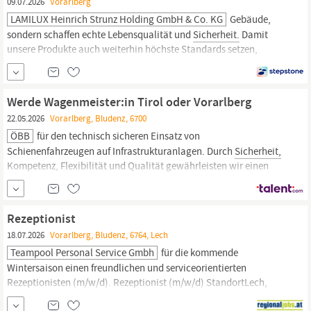
09.07.2026
Vorarlberg
LAMILUX Heinrich Strunz Holding GmbH & Co. KG
Gebäude,
sondern schaffen echte Lebensqualität und
Sicherheit.
Damit
unsere Produkte auch weiterhin höchste Standards setzen,
suchen wir Sie: eine Persönlichkeit mit Vertriebserfahrung im
Projektgeschäft, Hands-on-Mentalität und dem Anspruch,
Kunden nicht nur zu beraten, sondern zu begeistern. Sie erkennen
Werde Wagenmeister:in Tirol oder Vorarlberg
Potenziale im Markt, verfolgen Chancen...
22.05.2026
Vorarlberg, Bludenz, 6700
ÖBB
für den technisch sicheren Einsatz von
Schienenfahrzeugen auf Infrastrukturanlagen. Durch
Sicherheit,
Kompetenz, Flexibilität und Qualität gewährleisten wir einen
reibungslosen Ablauf für unsere Kund:innen, damit alle Züge des
Personen- und Güterverkehrs auch morgen sicher und pünktlich
ankommen. Starte deine Ausbildung als Wagenmeister:in. Du
Rezeptionist
18.07.2026
Vorarlberg, Bludenz, 6764, Lech
Teampool Personal Service Gmbh
für die kommende
Wintersaison einen freundlichen und serviceorientierten
Rezeptionisten (m/w/d). Rezeptionist (m/w/d) StandortLech,
Vorarlberg
Arbeitszeit 40.0 Stunden/Woche Dich