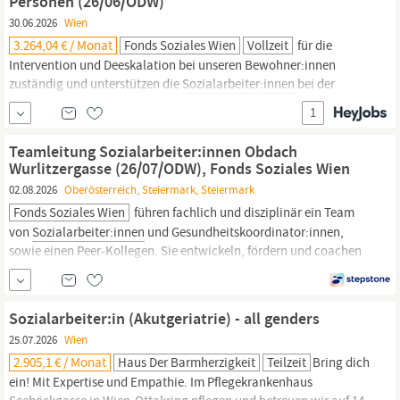
Personen (26/06/ODW)
30.06.2026
Wien
3.264,04 € / Monat
Fonds Soziales Wien
Vollzeit
für die
Intervention und Deeskalation bei unseren Bewohner:innen
zuständig und unterstützen die
Sozialarbeiter:innen
bei der
individuellen Fallbetreuung. Sie führen die laufende
1
Dokumentation durch. Aktive Mitarbeit bei der Entwicklung und
Einhaltung von fachlichen Standards und bei der
Teamleitung Sozialarbeiter:innen Obdach
Weiterentwicklung des Angebots sowie der Einrichtung. Setzen
Wurlitzergasse (26/07/ODW), Fonds Soziales Wien
Sie Ihre
02.08.2026
Oberösterreich, Steiermark, Steiermark
Fonds Soziales Wien
führen fachlich und disziplinär ein Team
von
Sozialarbeiter:innen
und Gesundheitskoordinator:innen,
sowie einen Peer-Kollegen. Sie entwickeln, fördern und coachen
Ihre Mitarbeiter:innen. Sie sind für die Personalplanung zuständig
und tragen Kostenstellenverantwortung. Sie arbeiten aktiv
gemeinsam in einer dualen
Sozialarbeiter:in (Akutgeriatrie) - all genders
25.07.2026
Wien
2.905,1 € / Monat
Haus Der Barmherzigkeit
Teilzeit
Bring dich
ein! Mit Expertise und Empathie. Im Pflegekrankenhaus