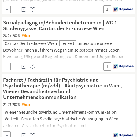
die enge, partnerschaftliche Zusammenarbeit mit Familien,
1
Tagesstrukturen und
Sozialarbeiter
innen eine bestmögliche
Entwicklung unterstützt. Erziehung, Pflege und Begleitung von
Sozialpädagog in/Behindertenbetreuer in | WG 1
Kindern und Jugendlichen im Alter von 8...
Studenygasse, Caritas der Erzdiözese Wien
28.07.2026
Wien
Caritas Der Erzdiözese Wien
Teilzeit
unterstütze unsere
Bewohner innen auf ihrem Weg in ein selbstbestimmtes Leben!
Erziehung, Pflege und Begleitung von Kindern und Jugendlichen
im Alter von 8 bis 18 Jahren mit Behinderung sowie
1
herausfordernden Verhaltensweisen in der Wohngruppe
Zusammenarbeit mit Eltern und Angehörigen,
Sozialarbeiter
Facharzt / Fachärztin für Psychiatrie und
innen, Lehrer innen, Therapeut innen, etc.
Psychotherapie (m/w/d) - Akutpsychiatrie in Wien,
Wiener Gesundheitsverbund
Unternehmenskommunikation
21.07.2026
Wien
Wiener Gesundheitsverbund Unternehmenskommunikation
Vollzeit
Gestalten Sie die psychiatrische Versorgung in
Wien
aktiv mit. Als Fachärzt in für Psychiatrie und
Psychotherapeutische Medizin erwartet Sie in der Klinik