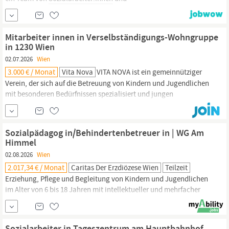
Gesundheitskoordinator:innen, sowie Peer-KollegInnen. Sie
entwickeln, fördern und coachen Ihre Mitarbeiter:innen. Sie sind
für die Personalplanung zuständig und tragen
Mitarbeiter innen in Verselbständigungs-Wohngruppe
Kostenstellenverantwortung. Sie arbeiten aktiv gemeinsam in
in 1230 Wien
einer dualen
02.07.2026
Wien
3.000 € / Monat
Vita Nova
VITA NOVA ist ein gemeinnütziger
Verein, der sich auf die Betreuung von Kindern und Jugendlichen
mit besonderen Bedürfnissen spezialisiert und jungen
Erwachsenen Begleitung und Betreuung anbietet. Gesucht
werden Sozialpädagog innen,
Sozialarbeiter
innen, Psycholog
innen, bzw. Mitarbeiter innen mit einer nach der Kinder- und
Sozialpädagog in/Behindertenbetreuer in | WG Am
Jugendhilfe
Wien
anerkannten...
Himmel
02.08.2026
Wien
2.017,34 € / Monat
Caritas Der Erzdiözese Wien
Teilzeit
Erziehung, Pflege und Begleitung von Kindern und Jugendlichen
im Alter von 6 bis 18 Jahren mit intellektueller und mehrfacher
Behinderung, herausfordernden Verhaltensweisen und
pflegerischem Aufwand Zusammenarbeit mit Eltern und
Angehörigen,
Sozialarbeiter
innen, Lehrer innen, Therapeut
Sozialarbeiter in Tageszentrum am Hauptbahnhof