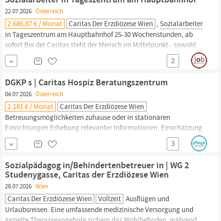
innen, etc. Assistenz in Belangen des
22.07.2026
Österreich
2.686,87 € / Monat
Caritas Der Erzdiözese Wien
,
Sozialarbeiter
in Tageszentrum am Hauptbahnhof 25-30 Wochenstunden, ab
sofort Bei der Caritas steht der Mensch im Mittelpunkt - sowohl
jene, die wir begleiten, als auch unsere Mitarbeitenden. Unser
2
Tageszentrum am Wiener Hauptbahnhof ist ein wichtiger
Anlaufpunkt für obdachlose Menschen ab 18 Jahren - sieben Tage
DGKP s | Caritas Hospiz Beratungszentrum
die Woche.
04.07.2026
Österreich
2.181 € / Monat
Caritas Der Erzdiözese Wien
Betreuungsmöglichkeiten zuhause oder in stationären
Einrichtungen Erhebung relevanter Informationen, Einschätzung
der Dringlichkeit und Abklärung des passenden
3
Betreuungsangebots Zusammenarbeit mit Ärzt innen,
Sozialarbeiter
innen Hospizassistentin innen, DGKPs sowie den
Sozialpädagog in/Behindertenbetreuer in | WG 2
Einrichtungen und Schnittstellen des Caritas Hospiz
Studenygasse, Caritas der Erzdiözese Wien
Kommunikation und Vernetzung...
28.07.2026
Wien
Caritas Der Erzdiözese Wien
Vollzeit
Ausflügen und
Urlaubsreisen. Eine umfassende medizinische Versorgung und
gezielte Therapieangebote sichern das Wohlbefinden, während