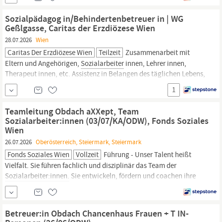
Landstraße eine verantwortungsvolle Tätigkeit in der stationären
Akutpsychiatrie. Arbeiten Sie in einem modernen, speziell für
Sozialpädagog in/Behindertenbetreuer in | WG
psychiatrische Versorgung konzipierten Neubau, in einem
Geßlgasse, Caritas der Erzdiözese Wien
engagierten
28.07.2026
Wien
Caritas Der Erzdiözese Wien
Teilzeit
Zusammenarbeit mit
Eltern und Angehörigen,
Sozialarbeiter
innen, Lehrer innen,
Therapeut innen, etc. Assistenz in Belangen des täglichen Lebens,
der Pflege und der Freizeitgestaltung Gestaltung des Tages,
1
Wochen- und Jahresablaufs Bezugsbetreuung Verantwortung für
die pädagogischen, organisatorischen und administrativen
Teamleitung Obdach aXXept, Team
Sozialarbeiter:innen (03/07/KA/ODW), Fonds Soziales
Wien
26.07.2026
Oberösterreich, Steiermark, Steiermark
Fonds Soziales Wien
Vollzeit
Führung - Unser Talent heißt
Vielfalt. Sie führen fachlich und disziplinär das Team der
Sozialarbeiter:innen.
Sie entwickeln, fördern und coachen ihre
Mitarbeiter:innen. Sie sind für die Personalplanung zuständig und
tragen Kostenstellenverantwortung. Sie stellen die Qualität der
Sozialarbeit sicher und arbeiten aktiv gemeinsam mit ihrem
Betreuer:in Obdach Chancenhaus Frauen + T IN-