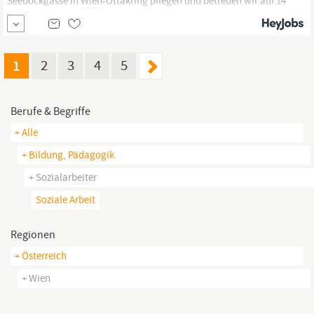
Seeböckgasse in
Wien
-Ottakring pflegen und betreuen wir auf 14
Stationen 364 hochbetagte und chronisch erkrankte Menschen.
Neben bestmöglicher Pflege und medizinischer Versorgung legen
wir besonderen Wert auf einen selbstbestimmten und
abwechslungsreichen Alltag.
1
2
3
4
5
Berufe & Begriffe
+ Alle
+ Bildung, Pädagogik
+ Sozialarbeiter
Soziale Arbeit
Regionen
+ Österreich
+ Wien