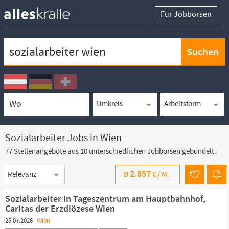
Für Jobbörsen
Keywortsuche
Ortssuche
Umkreissuche
Arbeitsform
Sozialarbeiter Jobs in Wien
77 Stellenangebote aus 10 unterschiedlichen Jobbörsen gebündelt.
Sortierung
2.857
Ø
€ /
M.
Sozialarbeiter in Tageszentrum am Hauptbahnhof,
Caritas der Erzdiözese Wien
28.07.2026
Wien