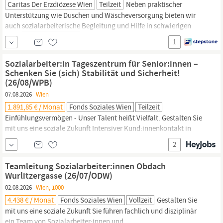
Caritas Der Erzdiözese Wien
Teilzeit
Neben praktischer
Unterstützung wie Duschen und Wäscheversorgung bieten wir
auch
sozialarbeiterische
Begleitung und Hilfe in schwierigen
Lebenssituationen. Werde Teil eines engagierten Teams und
1
gestalte mit uns einen Ort, an dem Menschlichkeit jeden Tag
spürbar wird. 25-30 Wochenstunden, ab sofort Beratung und
Sozialarbeiter:in Tageszentrum für Senior:innen –
Betreuung wohnungsloser Menschen...
Schenken Sie (sich) Stabilität und Sicherheit!
(26/08/WPB)
07.08.2026
Wien
1.891,85 € / Monat
Fonds Soziales Wien
Teilzeit
Einfühlungsvermögen - Unser Talent heißt Vielfalt. Gestalten Sie
mit uns eine soziale Zukunft Intensiver Kund:innenkontakt in
Verbindung mit dem Komfort eines Büroarbeitsplatzes – das
2
zeichnet die Tätigkeit der:des
Sozialarbeiter:in
im Tageszentrum
aus. Sie führen Informations- und Erstgespräche mit
Teamleitung Sozialarbeiter:innen Obdach
Neukund:innen und deren Angehörigen und wickeln die...
Wurlitzergasse (26/07/ODW)
02.08.2026
Wien, 1000
4.438 € / Monat
Fonds Soziales Wien
Vollzeit
Gestalten Sie
mit uns eine soziale Zukunft Sie führen fachlich und disziplinär
ein Team von
Sozialarbeiter:innen
und