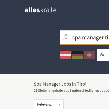
Keywortsuche
Ortssuche
Umkreissuche
Arbeitsform
Spa Manager Jobs in Tirol
21 Stellenangebote aus 7 unterschiedlichen Jobb
Sortierung