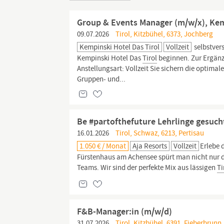
Group & Events Manager (m/w/x), Kem
09.07.2026
Tirol, Kitzbühel, 6373, Jochberg
Kempinski Hotel Das Tirol
Vollzeit
selbstver
Kempinski Hotel Das
Tirol
beginnen. Zur Ergänz
Anstellungsart: Vollzeit Sie sichern die optima
Gruppen- und...
Be #partofthefuture Lehrlinge gesuch
16.01.2026
Tirol, Schwaz, 6213, Pertisau
1.050 € / Monat
Aja Resorts
Vollzeit
Erlebe 
Fürstenhaus am Achensee spürt man nicht nur d
Teams. Wir sind der perfekte Mix aus lässigen
Ti
F&B-Manager:in (m/w/d)
31.07.2026
Tirol, Kitzbühel, 6391, Fieberbrunn