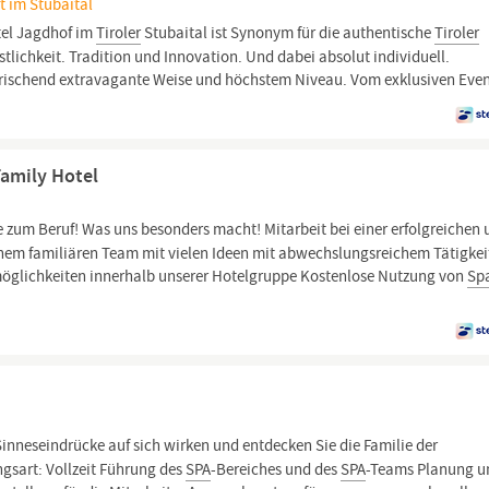
ft im Stubaital
tel Jagdhof im
Tiroler
Stubaital ist Synonym für die authentische
Tiroler
stlichkeit. Tradition und Innovation. Und dabei absolut individuell.
rfrischend extravagante Weise und höchstem Niveau. Vom exklusiven Even
Family Hotel
 zum Beruf! Was uns besonders macht! Mitarbeit bei einer erfolgreichen
inem familiären Team mit vielen Ideen mit abwechslungsreichem Tätigkei
öglichkeiten innerhalb unserer Hotelgruppe Kostenlose Nutzung von
Sp
Sinneseindrücke auf sich wirken und entdecken Sie die Familie der
ngsart: Vollzeit Führung des
SPA
-Bereiches und des
SPA
-Teams Planung u