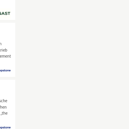
m
rieb
gement
ische
chen
 „the