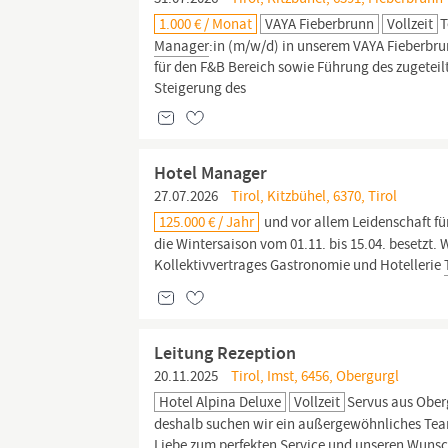
1.000 € / Monat
VAYA Fieberbrunn
Vollzeit
T
Manager
:in (m/w/d) in unserem VAYA Fieberbr
für den F&B Bereich sowie Führung des zugetei
Steigerung des
Hotel Manager
27.07.2026
Tirol, Kitzbühel, 6370, Tirol
125.000 € / Jahr
und vor allem Leidenschaft für
die Wintersaison vom 01.11. bis 15.04. besetzt. 
Kollektivvertrages Gastronomie und Hotellerie
Leitung Rezeption
20.11.2025
Tirol, Imst, 6456, Obergurgl
Hotel Alpina Deluxe
Vollzeit
Servus aus Oberg
deshalb suchen wir ein außergewöhnliches Team
Liebe zum perfekten Service und unseren Wunsch