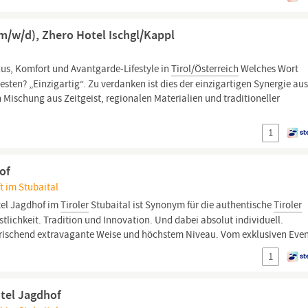
(m/w/d), Zhero Hotel Ischgl/Kappl
xus, Komfort und Avantgarde-Lifestyle in
Tirol/Österreich
Welches Wort
ten? „Einzigartig“. Zu verdanken ist dies der einzigartigen Synergie au
 Mischung aus Zeitgeist, regionalen Materialien und traditioneller
1
of
ft im Stubaital
tel Jagdhof im
Tiroler
Stubaital ist Synonym für die authentische
Tiroler
stlichkeit. Tradition und Innovation. Und dabei absolut individuell.
rfrischend extravagante Weise und höchstem Niveau. Vom exklusiven Even
1
tel Jagdhof