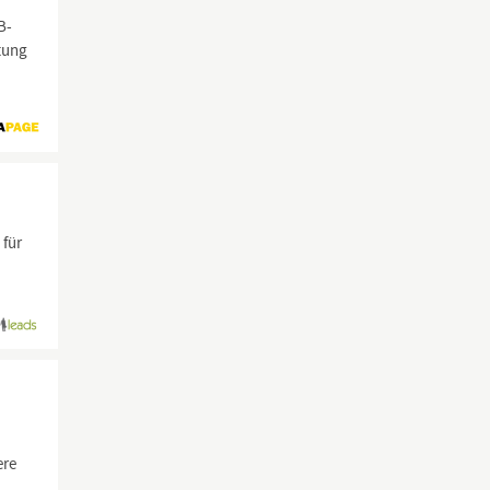
B-
tung
 für
ere