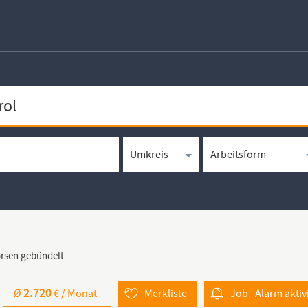
örsen gebündelt.
2.720
Ø
€ /
Monat
Merkliste
Job-
Alarm
aktiv