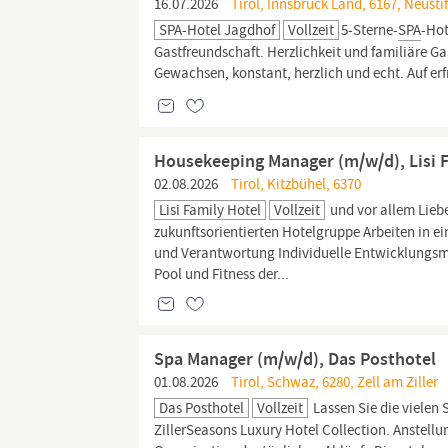
16.07.2026
Tirol, Innsbruck Land, 6167, Neusti
SPA-Hotel Jagdhof
Vollzeit
5-Sterne-
SPA
-Ho
Gastfreundschaft. Herzlichkeit und familiäre Ga
Gewachsen, konstant, herzlich und echt. Auf e
Housekeeping Manager (m/w/d), Lisi 
02.08.2026
Tirol, Kitzbühel, 6370
Lisi Family Hotel
Vollzeit
und vor allem Liebe
zukunftsorientierten Hotelgruppe Arbeiten in e
und Verantwortung Individuelle Entwicklungsm
Pool und Fitness der...
Spa Manager (m/w/d), Das Posthotel
01.08.2026
Tirol, Schwaz, 6280, Zell am Ziller
Das Posthotel
Vollzeit
Lassen Sie die vielen 
ZillerSeasons Luxury Hotel Collection. Anstellu