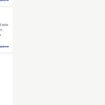
 teile
t:
n