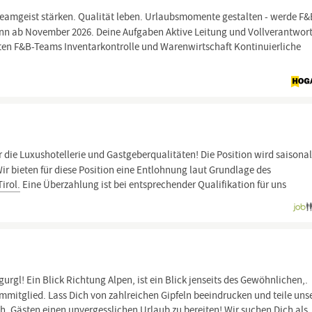
eamgeist stärken. Qualität leben. Urlaubsmomente gestalten - werde F&
unn ab November 2026. Deine Aufgaben Aktive Leitung und Vollverantwor
lten F&B-Teams Inventarkontrolle und Warenwirtschaft Kontinuierliche
 die Luxushotellerie und Gastgeberqualitäten! Die Position wird saisonal
Wir bieten für diese Position eine Entlohnung laut Grundlage des
Tirol.
Eine Überzahlung ist bei entsprechender Qualifikation für uns
urgl! Ein Blick Richtung Alpen, ist ein Blick jenseits des Gewöhnlichen,.
mitglied. Lass Dich von zahlreichen Gipfeln beeindrucken und teile uns
, Gästen einen unvergesslichen Urlaub zu bereiten! Wir suchen Dich als