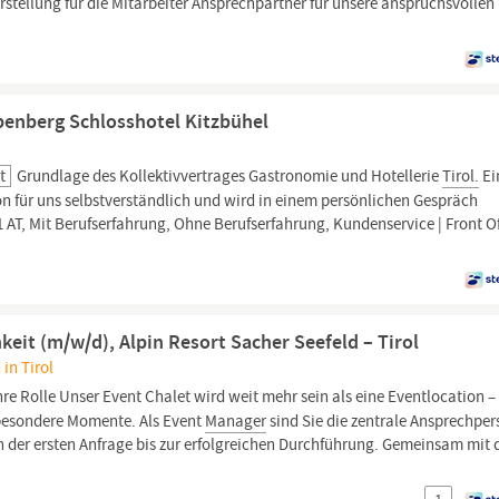
rstellung für die Mitarbeiter Ansprechpartner für unsere anspruchsvollen
benberg Schlosshotel Kitzbühel
t
Grundlage des Kollektivvertrages Gastronomie und Hotellerie
Tirol.
Ei
on für uns selbstverständlich und wird in einem persönlichen Gespräch
 AT, Mit Berufserfahrung, Ohne Berufserfahrung, Kundenservice | Front Of
eit (m/w/d), Alpin Resort Sacher Seefeld – Tirol
 in Tirol
hre Rolle Unser Event Chalet wird weit mehr sein als eine Eventlocation –
besondere Momente. Als Event
Manager
sind Sie die zentrale Ansprechpe
n der ersten Anfrage bis zur erfolgreichen Durchführung. Gemeinsam mit 