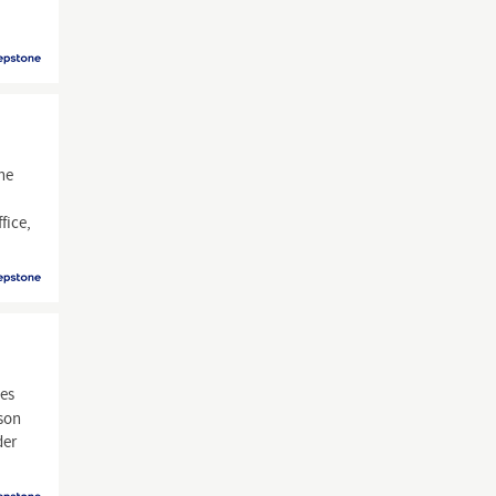
ne
fice,
 es
rson
der