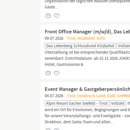
Organisation der täglichen Abläufe Dienstplane
Gäste...
Front Office Manager (m/w/d), Das Le
09.07.2026
Tirol, Kitzbühel, 6370
Das Lebenberg Schlosshotel Kitzbühel
Vollzei
Überzahlung ist bei entsprechender Qualifikati
vereinbart. Eintrittsdatum: ab 15.11.2026 JOKR1
Hotel, Gastronomie &
Event Manager & Gastgeberpersönlichk
04.07.2026
Tirol, Innsbruck Land, 6100, Seefeld
Alpin Resort Sacher Seefeld – Tirol
Vollzeit
I
wird ein Ort für Emotionen, Begegnungen und 
für unsere Veranstaltungs- und Eventgäste – vo
Direktion, dem Sales-Team und allen...