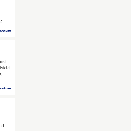
t...
 und
tsfeld
a
,
nd