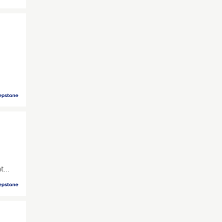
s
t...