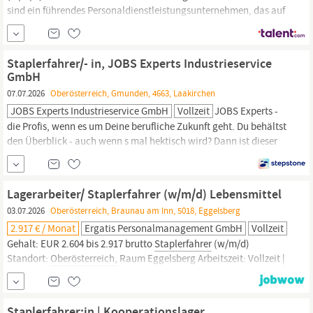
sind ein führendes Personaldienstleistungsunternehmen, das auf
individualisierte Personal- und Karrierelösungen spezialisiert ist
Bist du bereit für eine neue berufliche Herausforderung? Wenn du
deine Fähigkeiten zeigen willst und Teil eines dynamisches Teams
Staplerfahrer/- in, JOBS Experts Industrieservice
werden willst,...
GmbH
07.07.2026
Oberösterreich, Gmunden, 4663, Laakirchen
JOBS Experts Industrieservice GmbH
Vollzeit
JOBS Experts -
die Profis, wenn es um Deine berufliche Zukunft geht. Du behältst
den Überblick - auch wenn s mal hektisch wird? Dann ist dieser
Job genau richtig für dich. Als erfahrenein sorgst du dafür, dass
Materialflüsse effizient und sicher ablaufen. Am Standort in
Laakirchen bewegst du Waren präzise, verlädst sie fachgerecht
Lagerarbeiter/ Staplerfahrer (w/m/d) Lebensmittel
und stellst sicher, dass alles dort...
03.07.2026
Oberösterreich, Braunau am Inn, 5018, Eggelsberg
2.917 € / Monat
Ergatis Personalmanagement GmbH
Vollzeit
Gehalt: EUR 2.604 bis 2.917 brutto
Staplerfahrer
(w/m/d)
Standort:
Oberösterreich,
Raum Eggelsberg Arbeitszeit: Vollzeit |
Tagesarbeitszeit Du packst gerne mit an, arbeitest zuverlässig
und behältst auch in einem dynamischen Lager den Überblick?
Dann bist Du bei uns genau richtig! Für ein erfolgreiches und
Staplerfahrer:in | Kooperationslager