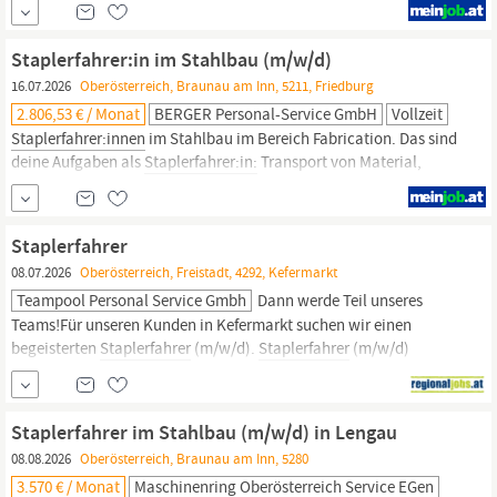
Griff? Für einen renommierten Kunden im Raum Braunau suchen
wir
Staplerfahrer:innen
für den innerbetrieblichen
Staplerfahrer:in im Stahlbau (m/w/d)
Warentransport.
16.07.2026
Oberösterreich, Braunau am Inn, 5211, Friedburg
2.806,53 € / Monat
BERGER Personal-Service GmbH
Vollzeit
Staplerfahrer:innen
im Stahlbau im Bereich Fabrication. Das sind
deine Aufgaben als
Staplerfahrer:in:
Transport von Material,
Paletten und Bauteilen an die richtigen Arbeitsplätze.
Produktionssteuerung durch verschiedene Apps und Systeme.
Reinigung und Pflege der Stapler und Geräte Zuverlässige und
Staplerfahrer
zeitgerechte Bearbeitung der...
08.07.2026
Oberösterreich, Freistadt, 4292, Kefermarkt
Teampool Personal Service Gmbh
Dann werde Teil unseres
Teams!Für unseren Kunden in Kefermarkt suchen wir einen
begeisterten
Staplerfahrer
(m/w/d).
Staplerfahrer
(m/w/d)
StandortKefermarkt,
Oberösterreich
Arbeitszeit 38.5
Stunden/Woche Dich begeistertBe- und Entladen von LKWs sowie
Transporte von Waren und MaterialienMitwirkung bei Inventuren
Staplerfahrer im Stahlbau (m/w/d) in Lengau
und...
08.08.2026
Oberösterreich, Braunau am Inn, 5280
3.570 € / Monat
Maschinenring Oberösterreich Service EGen