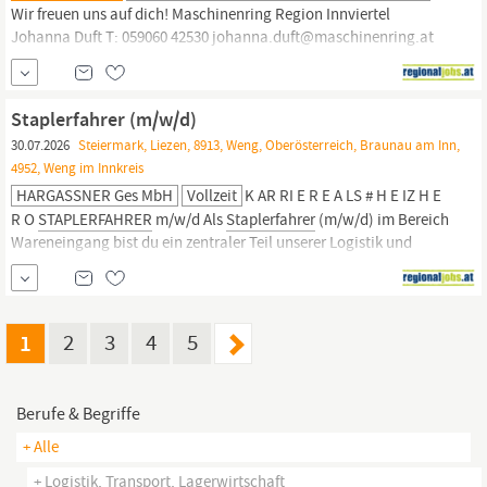
Wir freuen uns auf dich! Maschinenring Region Innviertel
Johanna Duft T: 059060 42530 johanna.duft@maschinenring.at
Die Maschinenring
Oberösterreich
Service eGen besteht seit über
20 Jahren als erfolgreiches Dienstleistungsunternehmen in
Oberösterreich.
Mit den Kerndienstleistungen Winterdienst,
Staplerfahrer (m/w/d)
Grünanlagen- und Landschaftspflege,...
30.07.2026
Steiermark, Liezen, 8913, Weng, Oberösterreich, Braunau am Inn,
4952, Weng im Innkreis
HARGASSNER Ges MbH
Vollzeit
K AR RI E R E A LS # H E IZ H E
R O
STAPLERFAHRER
m/w/d Als
Staplerfahrer
(m/w/d) im Bereich
Wareneingang bist du ein zentraler Teil unserer Logistik und
sorgst dafür, dass Waren sicher, effizient und termingerecht
bewegt werden. Du unterstützt aktiv einen reibungslosen
Versandprozess, behältst Lagerbestände im Blick und trägst mit
deiner
1
2
3
4
5
Berufe & Begriffe
+ Alle
+ Logistik, Transport, Lagerwirtschaft