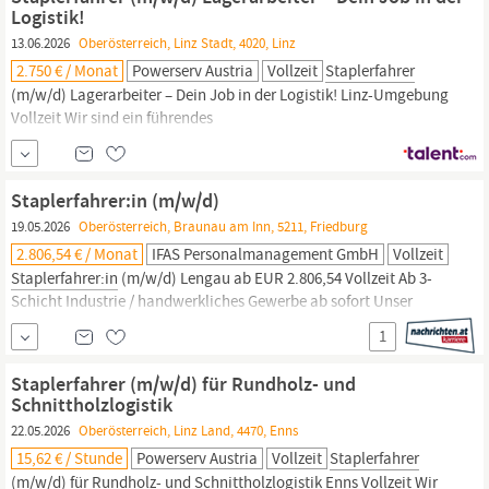
Logistik!
13.06.2026
Oberösterreich, Linz Stadt, 4020, Linz
2.750 € / Monat
Powerserv Austria
Vollzeit
Staplerfahrer
(m/w/d) Lagerarbeiter – Dein Job in der Logistik! Linz-Umgebung
Vollzeit Wir sind ein führendes
Personaldienstleistungsunternehmen mit Fokus auf individuelle
Karrierechancen. Wir sind ein führendes
Personaldienstleistungsunternehmen und bringen Menschen und
Staplerfahrer:in (m/w/d)
Unternehmen erfolgreich zusammen. Für einen unserer Kunden
19.05.2026
Oberösterreich, Braunau am Inn, 5211, Friedburg
im Raum Leonding oder...
2.806,54 € / Monat
IFAS Personalmanagement GmbH
Vollzeit
Staplerfahrer:in
(m/w/d) Lengau ab EUR 2.806,54 Vollzeit Ab 3-
Schicht Industrie / handwerkliches Gewerbe ab sofort Unser
Kunde, das internationale Technologie- und
1
Maschinenbauunternehmen PALFINGER (KV EMI), ist der weltweit
führende Produzent und Anbieter innovativer Kran- und
Staplerfahrer (m/w/d) für Rundholz- und
Hebelösungen. Aktuell suchen wir eine
Staplerfahrer:in
Schnittholzlogistik
22.05.2026
Oberösterreich, Linz Land, 4470, Enns
15,62 € / Stunde
Powerserv Austria
Vollzeit
Staplerfahrer
(m/w/d) für Rundholz- und Schnittholzlogistik Enns Vollzeit Wir