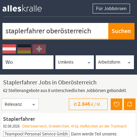
Für Jobbörsen
Keywortsuche
Ortssuche
Umkreissuche
Arbeitsform
Staplerfahrer Jobs in Oberösterreich
62 Stellenangebote aus 8 unterschiedlichen Jobbörsen gebündelt.
Sortierung
2.646
Ø
€ /
M.
Staplerfahrer
02.08.2026
Oberösterreich, Grieskirchen, 4716, Hofkirchen an der Trattnach
Teampool Personal Service Gmbh
Dann werde Teil unseres