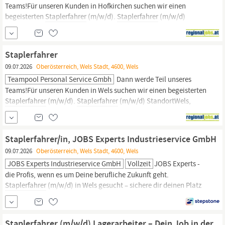
Teams!Für unseren Kunden in Hofkirchen suchen wir einen
begeisterten
Staplerfahrer
(m/w/d).
Staplerfahrer
(m/w/d)
StandortHofkirchen an der Trattnach,
Oberösterreich
Arbeitszeit
38.5 Stunden/Woche Dich begeistertBe- und Entladung von LKWs
sowie Transporte von Waren und MaterialienMitwirkung bei...
Staplerfahrer
09.07.2026
Oberösterreich, Wels Stadt, 4600, Wels
Teampool Personal Service Gmbh
Dann werde Teil unseres
Teams!Für unseren Kunden in Wels suchen wir einen begeisterten
Staplerfahrer
(m/w/d).
Staplerfahrer
(m/w/d) StandortWels,
Oberösterreich
Arbeitszeit 38.5 Stunden/Woche Dich
begeistertBe- und Entladen von LKWs sowie Transporte von
Waren und MaterialienVerteilung der Ware im...
Staplerfahrer/in, JOBS Experts Industrieservice GmbH
09.07.2026
Oberösterreich, Wels Stadt, 4600, Wels
JOBS Experts Industrieservice GmbH
Vollzeit
JOBS Experts -
die Profis, wenn es um Deine berufliche Zukunft geht.
Staplerfahrer
(m/w/d) in Wels gesucht – sichere dir deinen Platz
im Team! Du bist routiniert am Stapler, packst gerne mit an und
suchst einen Job mit fairer Bezahlung und echten Perspektiven?
Dann haben wir genau das Richtige für dich! •
Staplerfahrer (m/w/d) Lagerarbeiter – Dein Job in der