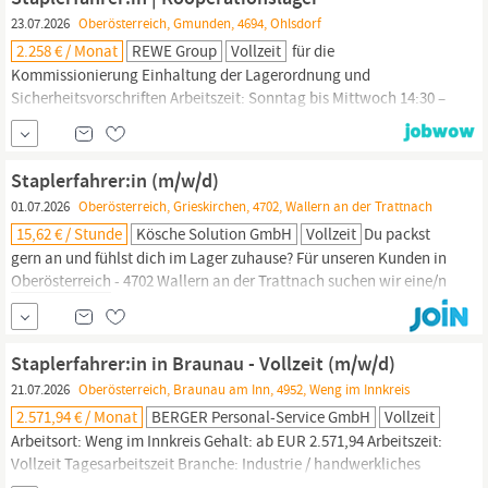
innovatives...
23.07.2026
Oberösterreich, Gmunden, 4694, Ohlsdorf
2.258 € / Monat
REWE Group
Vollzeit
für die
Kommissionierung Einhaltung der Lagerordnung und
Sicherheitsvorschriften Arbeitszeit: Sonntag bis Mittwoch 14:30 –
00:08 Uhr (4 Tage Woche) Für weitere Fragen wenden Sie sich
bitte gerne direkt an die Schichtleitung: +432236 600 6830
Qualifikationen Berufserfahrung als
Staplerfahrer:in
(inkl.
Staplerfahrer:in (m/w/d)
Staplerschein)
01.07.2026
Oberösterreich, Grieskirchen, 4702, Wallern an der Trattnach
15,62 € / Stunde
Kösche Solution GmbH
Vollzeit
Du packst
gern an und fühlst dich im Lager zuhause? Für unseren Kunden in
Oberösterreich
- 4702 Wallern an der Trattnach suchen wir eine/n
Lagermitarbeiter:in (m/w/d) mit Staplerpraxis in Vollzeit, die/der
mit Genauigkeit, Power und Teamgeist dafür sorgt, dass alles zur
richtigen Zeit am richtigen Platz ist.
Staplerfahrer:in in Braunau - Vollzeit (m/w/d)
21.07.2026
Oberösterreich, Braunau am Inn, 4952, Weng im Innkreis
2.571,94 € / Monat
BERGER Personal-Service GmbH
Vollzeit
Arbeitsort: Weng im Innkreis Gehalt: ab EUR 2.571,94 Arbeitszeit:
Vollzeit Tagesarbeitszeit Branche: Industrie / handwerkliches
Gewerbe Arbeitsbeginn: ab sofort Du hast den Stapler fest im