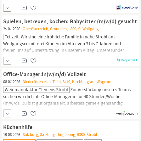
Dann freuen wir uns auf dich. Schicke deinen Lebenslauf mit Foto
an jobs@hotelmotto.at Deine Ansprechperson: Julia
Strobl
JOKR1 AT, Mit Berufserfahrung, Ohne Berufserfahrung,
Spielen, betreuen, kochen: Babysitter (m/w/d) gesucht
Gastronomie, Hotellerie |
25.07.2026
Oberösterreich, Gmunden, 5360, St.Wolfgang
Teilzeit
Wir sind eine fröhliche Familie in nahe
Strobl
am
Wolfgangsee mit drei Kindern im Alter von 3 bis 7 Jahren und
freuen uns auf Unterstützung in unserem Alltag. Unsere Kinder
sind neugierig und aktiv, und wir wünschen uns jemanden, der
gern mit ihnen spielt, sie begleitet und einfach Freude an der
Betreuung hat.
Office-Manager:in(w/m/d) Vollzeit
08.07.2026
Niederösterreich, Tulln, 3470, Kirchberg am Wagram
Weinmanufaktur Clemens Strobl
Zur Verstärkung unseres Teams
suchen wir dich als Office-Manager:in für 40 Stunden/Woche
(m/w/d): Du bist gut organisiert, arbeitest gerne eigenständig
und behältst auch in turbulenten Zeiten den Überblick? Dann
werde Teil unseres Teams! Deine Aufgaben: Du übernimmst die
allgemeine Büroorganisation und Verwaltung Du unterstützt in
Küchenhilfe
der Buchhaltung Du hilfst bei...
15.06.2026
Salzburg, Salzburg Umgebung, 5350, Strobl