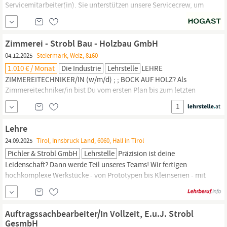
Servicemitarbeiter(in). Sie unterstützen unsere Servicecrew, um
unsere Gäste mit Gaumenfreuden aus Küche und Keller zu
verwöhnen. Hauptaufgaben sind das Frühstücksservice, Auf- und
abbau des Buffets sowie Getränkeservice. Wir bieten Ihnen eine
Zimmerei - Strobl Bau - Holzbau GmbH
abwechslungsreiche und herausfordernde Tätigkeit in einem
04.12.2025
Steiermark, Weiz, 8160
dynamischen...
1.010 € / Monat
Die Industrie
Lehrstelle
LEHRE
ZIMMEREITECHNIKER/IN (w/m/d) ; ; BOCK AUF HOLZ? Als
Zimmereitechniker/in bist Du vom ersten Plan bis zum letzten
Nagel mitten im Geschehen! Du baust Großes – mit Köpfchen,
1
Teamwork und echtem Handwerk. DEIN JOB ALS
ZIMMEREITECHNIKER/IN: Aufbauend auf der Lehre zumin lernst
Lehre
Du zusätzlich die Werkplanung – vom ersten Entwurf bis zur
24.09.2025
Tirol, Innsbruck Land, 6060, Hall in Tirol
fertigen Ausführung Du erstellst...
Pichler & Strobl GmbH
Lehrstelle
Präzision ist deine
Leidenschaft? Dann werde Teil unseres Teams! Wir fertigen
hochkomplexe Werkstücke - von Prototypen bis Kleinserien - mit
modernstem Maschinenpark und viel Know-how. Du arbeitest in
einem Team, die Technik leben und Wert auf Qualität,
Kollegialität und Weiterentwicklung legen. Deine Aufgaben bei
Auftragssachbearbeiter/In Vollzeit, E.u.J. Strobl
uns: In enger Abstimmung mit dem Vertrieb erstellst Du...
GesmbH