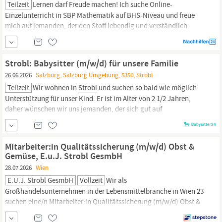
Teilzeit
Lernen darf Freude machen! Ich suche Online-
Einzelunterricht in SBP Mathematik auf BHS-Niveau und freue
mich auf jemanden, der den Stoff lebendig und verständlich
erklärt. Mir ist wichtig, dass Sie motivierend arbeiten und auf
Fragen eingehen. Gerne mit klaren Beispielen, die wirklich
weiterhelfen. Ich komme aus
Strobl
und
Strobl: Babysitter (m/w/d) für unsere Familie
26.06.2026
Salzburg, Salzburg Umgebung, 5350, Strobl
Teilzeit
Wir wohnen in
Strobl
und suchen so bald wie möglich
Unterstützung für unser Kind. Er ist im Alter von 2 1/2 Jahren,
daher wünschen wir uns jemanden, der sich gut auf
unterschiedliche Entwicklungsphasen einstellen und mit seiner
Neugier und seinem Bewegungsdrang mithalten kann. Es geht
um gelegentliche Betreuung bei uns zuhause. Spielen,
Mitarbeiter:in Qualitätssicherung (m/w/d) Obst &
Gemüse, E.u.J. Strobl GesmbH
28.07.2026
Wien
E.u.J. Strobl GesmbH
Vollzeit
Wir als
Großhandelsunternehmen in der Lebensmittelbranche in Wien 23
suchen eine/n Mitarbeiter:in Qualitätssicherung (m/w/d) Obst &
Gemüse | Lager- und Bürotätigkeit | Vollzeitanstellung | Ab sofort