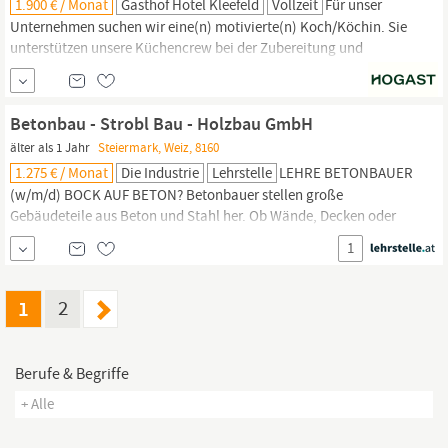
1.900 € / Monat
Gasthof Hotel Kleefeld
Vollzeit
Für unser
Unternehmen suchen wir eine(n) motivierte(n) Koch/Köchin. Sie
unterstützen unsere Küchencrew bei der Zubereitung und
Präsentation sämtlicher Speisen. Wir bieten Ihnen eine
abwechslungsreiche und herausfordernde Tätigkeit in einem
dynamischen Team. Karrieremöglichkeiten stehen Ihnen in
Betonbau - Strobl Bau - Holzbau GmbH
unserem Hause jederzeit offen! Eine leistungsbezogene Vergütung
älter als 1 Jahr
Steiermark, Weiz, 8160
ist für uns...
1.275 € / Monat
Die Industrie
Lehrstelle
LEHRE BETONBAUER
(w/m/d) BOCK AUF BETON? Betonbauer stellen große
Gebäudeteile aus Beton und Stahl her. Ob Wände, Decken oder
Stiegen – Betonbauer kommen überall zum Einsatz und sind
1
wichtige Teammitglieder auf jeder Baustelle. Zu den Stärken
dieses Berufsbildes gehören Genauigkeit und technisches
Verständnis. Gearbeitet wird unter Einsatz von modernsten
1
2
Geräten und...
Berufe & Begriffe
+ Alle