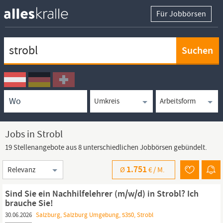
Für Jobbörsen
Keywortsuche
Ortssuche
Umkreissuche
Arbeitsform
Jobs in Strobl
19 Stellenangebote aus 8 unterschiedlichen Jobbörsen gebündelt.
Sortierung
1.751
Ø
€ /
M.
Sind Sie ein Nachhilfelehrer (m/w/d) in Strobl? Ich
brauche Sie!
30.06.2026
Salzburg, Salzburg Umgebung, 5350, Strobl