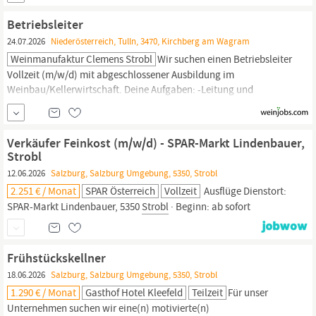
Zur Verstärkung unseres bestehenden QS-Teams suchen wir ab
sofort eine:n Mitarbeiter:in in Vollzeitanstellung. Die Position
Betriebsleiter
verbindet praktische Aufgaben im Lager mit...
24.07.2026
Niederösterreich, Tulln, 3470, Kirchberg am Wagram
Weinmanufaktur Clemens Strobl
Wir suchen einen Betriebsleiter
Vollzeit (m/w/d) mit abgeschlossener Ausbildung im
Weinbau/Kellerwirtschaft. Deine Aufgaben: -Leitung und
Organisation des gesamten Betriebs (Führung, Planung, Vertrieb
etc.) -Direkte Kommunikation mit dem Eigentümer -
Eigenverantwortliche Betreuung des Kellers -Mitarbeit im
Verkäufer Feinkost (m/w/d) - SPAR-Markt Lindenbauer,
Weingarten, wenn nötig – inklusive Traktorarbeiten -
Strobl
Möglichkeit...
12.06.2026
Salzburg, Salzburg Umgebung, 5350, Strobl
2.251 € / Monat
SPAR Österreich
Vollzeit
Ausflüge Dienstort:
SPAR-Markt Lindenbauer, 5350
Strobl
· Beginn: ab sofort
Frühstückskellner
18.06.2026
Salzburg, Salzburg Umgebung, 5350, Strobl
1.290 € / Monat
Gasthof Hotel Kleefeld
Teilzeit
Für unser
Unternehmen suchen wir eine(n) motivierte(n)