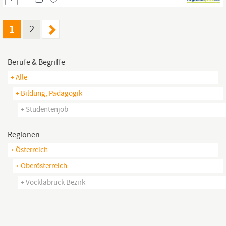
JUNGKOCH/JUNGKÖCHIN REINIGUNGSKRAFT / ABWASCH;(von
geringfügig bis 20 Std./Wo.) Wir freuen uns auf deine Bewerbung!
0650 / 78 10 331 office KÜCHENHILFE (von geringfügig bis 40
1
2
Std./Wo.)...
Berufe & Begriffe
+ Alle
+ Bildung, Pädagogik
+ Studentenjob
Regionen
+ Österreich
+ Oberösterreich
+ Vöcklabruck Bezirk