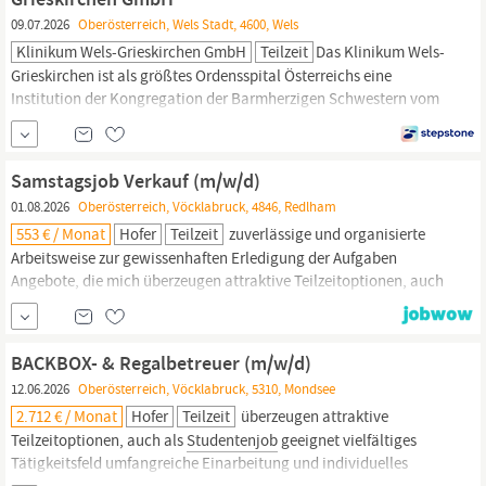
09.07.2026
Oberösterreich, Wels Stadt, 4600, Wels
Klinikum Wels-Grieskirchen GmbH
Teilzeit
Das Klinikum Wels-
Grieskirchen ist als größtes Ordensspital Österreichs eine
Institution der Kongregation der Barmherzigen Schwestern vom
heiligen Kreuz und der Franziskanerinnen von
Vöcklabruck.
Vorbereitung Untersuchungsraum Korrekte Lagerung der
Patienten Möglichkeit der Anwesenheit bei
Samstagsjob Verkauf (m/w/d)
Untersuchungen/Interventionen im Eingriffsraum
01.08.2026
Oberösterreich, Vöcklabruck, 4846, Redlham
553 € / Monat
Hofer
Teilzeit
zuverlässige und organisierte
Arbeitsweise zur gewissenhaften Erledigung der Aufgaben
Angebote, die mich überzeugen attraktive Teilzeitoptionen, auch
als
Studentenjob
geeignet vielseitiges Tätigkeitsfeld
umfangreiche Einarbeitung und individuelles Onboarding top
ausgestattet mit Headset und immer verbunden mit dem Team
BACKBOX- & Regalbetreuer (m/w/d)
zielgerichtete E-Learning Module...
12.06.2026
Oberösterreich, Vöcklabruck, 5310, Mondsee
2.712 € / Monat
Hofer
Teilzeit
überzeugen attraktive
Teilzeitoptionen, auch als
Studentenjob
geeignet vielfältiges
Tätigkeitsfeld umfangreiche Einarbeitung und individuelles
Onboarding top ausgestattet mit Headset und immer verbunden