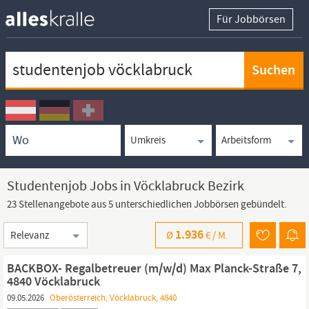
Für Jobbörsen
Keywortsuche
Ortssuche
Umkreissuche
Arbeitsform
Studentenjob Jobs in Vöcklabruck Bezirk
23 Stellenangebote aus 5 unterschiedlichen Jobbörsen gebündelt.
Sortierung
1.936
Ø
€ /
M.
BACKBOX- Regalbetreuer (m/w/d) Max Planck-Straße 7,
4840 Vöcklabruck
09.05.2026
Oberösterreich, Vöcklabruck, 4840