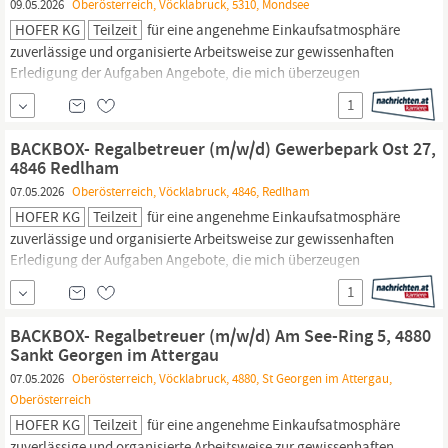
09.05.2026
Oberösterreich, Vöcklabruck, 5310, Mondsee
HOFER KG
Teilzeit
für eine angenehme Einkaufsatmosphäre
zuverlässige und organisierte Arbeitsweise zur gewissenhaften
Erledigung der Aufgaben Angebote, die mich überzeugen
attraktive Teilzeitoptionen, auch als
Studentenjob
geeignet
1
vielseitiges Tätigkeitsfeld umfangreiche Einarbeitung und
individuelles Onboarding top ausgestattet mit Headset und
BACKBOX- Regalbetreuer (m/w/d) Gewerbepark Ost 27,
immer verbunden mit dem...
4846 Redlham
07.05.2026
Oberösterreich, Vöcklabruck, 4846, Redlham
HOFER KG
Teilzeit
für eine angenehme Einkaufsatmosphäre
zuverlässige und organisierte Arbeitsweise zur gewissenhaften
Erledigung der Aufgaben Angebote, die mich überzeugen
attraktive Teilzeitoptionen, auch als
Studentenjob
geeignet
1
vielseitiges Tätigkeitsfeld umfangreiche Einarbeitung und
individuelles Onboarding top ausgestattet mit Headset und
BACKBOX- Regalbetreuer (m/w/d) Am See-Ring 5, 4880
immer verbunden mit dem...
Sankt Georgen im Attergau
07.05.2026
Oberösterreich, Vöcklabruck, 4880, St Georgen im Attergau,
Oberösterreich
HOFER KG
Teilzeit
für eine angenehme Einkaufsatmosphäre
zuverlässige und organisierte Arbeitsweise zur gewissenhaften