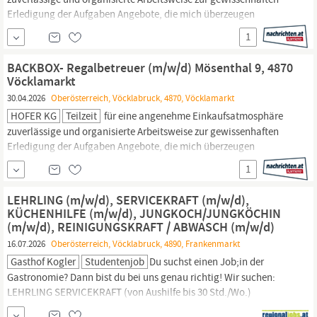
Erledigung der Aufgaben Angebote, die mich überzeugen
attraktive Teilzeitoptionen, auch als
Studentenjob
geeignet
1
vielseitiges Tätigkeitsfeld umfangreiche Einarbeitung und
individuelles Onboarding top ausgestattet mit Headset und
BACKBOX- Regalbetreuer (m/w/d) Mösenthal 9, 4870
immer verbunden mit dem...
Vöcklamarkt
30.04.2026
Oberösterreich, Vöcklabruck, 4870, Vöcklamarkt
HOFER KG
Teilzeit
für eine angenehme Einkaufsatmosphäre
zuverlässige und organisierte Arbeitsweise zur gewissenhaften
Erledigung der Aufgaben Angebote, die mich überzeugen
attraktive Teilzeitoptionen, auch als
Studentenjob
geeignet
1
vielseitiges Tätigkeitsfeld umfangreiche Einarbeitung und
individuelles Onboarding top ausgestattet mit Headset und
LEHRLING (m/w/d), SERVICEKRAFT (m/w/d),
immer verbunden mit dem...
KÜCHENHILFE (m/w/d), JUNGKOCH/JUNGKÖCHIN
(m/w/d), REINIGUNGSKRAFT / ABWASCH (m/w/d)
16.07.2026
Oberösterreich, Vöcklabruck, 4890, Frankenmarkt
Gasthof Kogler
Studentenjob
Du suchst einen Job;in der
Gastronomie? Dann bist du bei uns genau richtig! Wir suchen:
LEHRLING SERVICEKRAFT (von Aushilfe bis 30 Std./Wo.)
KÜCHENHILFE (von geringfügig bis 40 Std./Wo.)