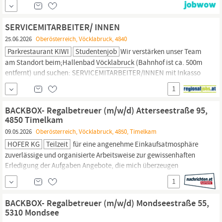
mit dem Team zielgerichtete E-Learning Module zur fachlichen
Weiterbildung kostenlose Verpflegung in Form von täglich
SERVICEMITARBEITER/ INNEN
frischem Obst und
25.06.2026
Oberösterreich, Vöcklabruck, 4840
Parkrestaurant KIWI
Studentenjob
Wir verstärken unser Team
am Standort beim;Hallenbad
Vöcklabruck
(Bahnhof ist ca. 500m
entfernt) und suchen: SERVICEMITARBEITER/INNEN mit Inkasso
geringfügige Anstellung I Teilzeit I Vollzeit Du bist motiviert,
1
zuverlässig und suchst gerne den Kontakt zu Menschen,;dann bist
du bei uns genau richtig! Quereinsteiger, die sich vorstellen
BACKBOX- Regalbetreuer (m/w/d) Atterseestraße 95,
4850 Timelkam
09.05.2026
Oberösterreich, Vöcklabruck, 4850, Timelkam
HOFER KG
Teilzeit
für eine angenehme Einkaufsatmosphäre
zuverlässige und organisierte Arbeitsweise zur gewissenhaften
Erledigung der Aufgaben Angebote, die mich überzeugen
attraktive Teilzeitoptionen, auch als
Studentenjob
geeignet
1
vielseitiges Tätigkeitsfeld umfangreiche Einarbeitung und
individuelles Onboarding top ausgestattet mit Headset und
BACKBOX- Regalbetreuer (m/w/d) Mondseestraße 55,
immer verbunden mit dem...
5310 Mondsee