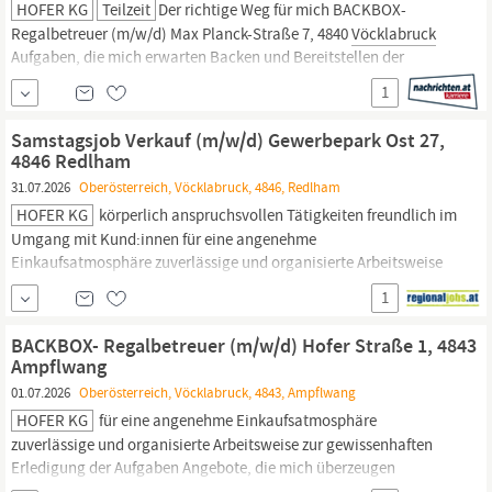
HOFER KG
Teilzeit
Der richtige Weg für mich BACKBOX-
Regalbetreuer (m/w/d) Max Planck-Straße 7, 4840
Vöcklabruck
Aufgaben, die mich erwarten Backen und Bereitstellen der
Backware Organisieren und Bewirtschaften der Regale
1
Präsentieren von Obst und Gemüse sowie Durchführen von
Qualitätskontrollen Beantworten von Kund:innenanfragen
Samstagsjob Verkauf (m/w/d) Gewerbepark Ost 27,
Reinigen der Filiale Betreuen der
4846 Redlham
31.07.2026
Oberösterreich, Vöcklabruck, 4846, Redlham
HOFER KG
körperlich anspruchsvollen Tätigkeiten freundlich im
Umgang mit Kund:innen für eine angenehme
Einkaufsatmosphäre zuverlässige und organisierte Arbeitsweise
zur gewissenhaften Erledigung der Aufgaben Angebote, die mich
1
überzeugen attraktive Teilzeitoptionen, auch als
Studentenjob
geeignet vielseitiges Tätigkeitsfeld umfangreiche Einarbeitung
BACKBOX- Regalbetreuer (m/w/d) Hofer Straße 1, 4843
und...
Ampflwang
01.07.2026
Oberösterreich, Vöcklabruck, 4843, Ampflwang
HOFER KG
für eine angenehme Einkaufsatmosphäre
zuverlässige und organisierte Arbeitsweise zur gewissenhaften
Erledigung der Aufgaben Angebote, die mich überzeugen
attraktive Teilzeitoptionen, auch als
Studentenjob
geeignet