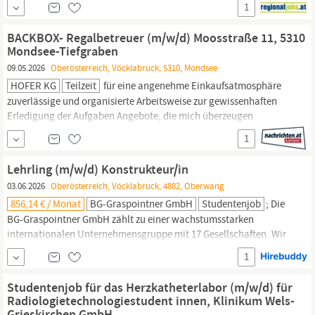
1
vielseitiges Tätigkeitsfeld umfangreiche Einarbeitung und
individuelles Onboarding top ausgestattet mit Headset und
BACKBOX- Regalbetreuer (m/w/d) Moosstraße 11, 5310
immer verbunden mit dem...
Mondsee-Tiefgraben
09.05.2026
Oberösterreich, Vöcklabruck, 5310, Mondsee
HOFER KG
Teilzeit
für eine angenehme Einkaufsatmosphäre
zuverlässige und organisierte Arbeitsweise zur gewissenhaften
Erledigung der Aufgaben Angebote, die mich überzeugen
attraktive Teilzeitoptionen, auch als
Studentenjob
geeignet
1
vielseitiges Tätigkeitsfeld umfangreiche Einarbeitung und
individuelles Onboarding top ausgestattet mit Headset und
Lehrling (m/w/d) Konstrukteur/in
immer verbunden mit dem...
03.06.2026
Oberösterreich, Vöcklabruck, 4882, Oberwang
856,14 € / Monat
BG-Graspointner GmbH
Studentenjob
; Die
BG-Graspointner GmbH zählt zu einer wachstumsstarken
internationalen Unternehmensgruppe mit 17 Gesellschaften. Wir
entwickeln und fertigen komplexe Entwässerungssysteme, sowie
1
Betonfertigteile für den Bahn- und Straßenbau. Mit innovativen
Entwässerungssystemen aus unserem einzigartigen Beton-
Studentenjob für das Herzkatheterlabor (m/w/d) für
Werkstoff FILCOTEN® HPC leisten wir einen wertvollen Beitrag
Radiologietechnologiestudent innen, Klinikum Wels-
zum Klima-...
Grieskirchen GmbH