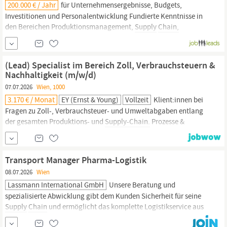
200.000 € / Jahr
für Unternehmensergebnisse, Budgets,
Investitionen und Personalentwicklung Fundierte Kenntnisse in
den Bereichen Produktionsmanagement,
Supply
Chain,
Qualitätsmanagement sowie Health, Safety & Environment
Erfahrung in der Umsetzung von Transformations-, Lean-,
Digitalisierungs- und Effizienzsteigerungsprogrammen
(Lead) Specialist im Bereich Zoll, Verbrauchsteuern &
Unternehmerisches...
Nachhaltigkeit (m/w/d)
07.07.2026
Wien, 1000
3.170 € / Monat
EY (Ernst & Young)
Vollzeit
Klient:innen bei
Fragen zu Zoll-, Verbrauchsteuer- und Umweltabgaben entlang
der gesamten Produktions- und
Supply-Chain.
Prozesse &
Analyse: Du analysierst, optimierst und implementierst zoll- und
steuerrelevante Geschäftsprozesse auf Basis fundierter
Recherchen zu Rechtsgrundlagen und Verwaltungspraxis.
Transport Manager Pharma-Logistik
Fachliche Expertise: Du berätst unter...
08.07.2026
Wien
Lassmann International GmbH
Unsere Beratung und
spezialisierte Abwicklung gibt dem Kunden Sicherheit für seine
Supply
Chain
und ermöglicht das komplette Logistikservice aus
einer Hand. Aufgaben An unserem Standort in
Wien
übernehmen