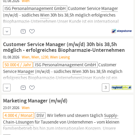
01.08.2026
Wien
ISG Personalmanagement GmbH
Customer Service
Manager
(m/w/d) - südliches
Wien
30h bis 38,5h möglich erfolgreiches
Biopharmazie-Unternehmen Unser Kunde ist ein international
erfolgreiches Unternehmen im Bereich der innovativen
Biopharmazie. Gesucht wird eine engagierte, lösungsorientierte
Persönlichkeit als Customer Service
Manager,
die die...
Customer Service Manager (m/w/d) 30h bis 38,5h
möglich - erfolgreiches Biopharmazie-Unternehmen
01.08.2026
Wien, Wien, 1230, Wien Liesing
50.000 € / Jahr
ISG Personalmanagement GmbH
Customer
Service
Manager
(m/w/d) - südliches
Wien
30h bis 38,5h möglich
erfolgreiches Biopharmazie-UnternehmenUnser Kunde ist ein
international erfolgreiches Unternehmen im Bereich der
3
innovativen Biopharmazie. Gesucht wird eine engagierte,
lösungsorientierte Persönlichkeit als Customer Service
Manager,
Marketing Manager (m/w/d)
die die...
23.07.2026
Wien
4.000 € / Monat
DSV
Wir liefern und steuern täglich
Supply-
Chain-Lösungen
für Tausende von Unternehmen – vom kleinen
Familienbetrieb bis hin zum internationalen Konzern. Unsere
Reichweite ist global, aber unsere Präsenz ist lokal und nah bei