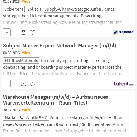
01.08.2026
Wien
Job-Point
Vollzeit
Supply-Chain-Strategie
Aufbau eines
strategischen Lieferantenmanagements (Bewertung,
Entwicklung, Risikostreuung) sowie Führung strategischer und
operativer Lieferantenverhandlungen (Preise, Konditionen,
Rahmenverträge, Zahlungsziele) Sicherstellung hoher
Warenverfügbarkeit und Lieferfähigkeit gegenüber Produktion
Subject Matter Expert Network Manager (m/f/d)
und Kunden Aktive Steuerung von
08.08.2026
Wien
EIT RawMaterials
for identifying, recruiting, screening,
contracting, and onboarding subject matter experts across the
full breadth of the raw materials and advanced materials value
chains,
and for designing and running the operational processes
that make this possible at scale within EU procurement and
Horizon Europe requirements.
Warehouse Manager (m/w/d) – Aufbau neues
Warenverteilzentrum – Raum Triest
30.07.2026
Wien
Markus Baldauf MBMC
Warehouse
Manager
(m/w/d) – Aufbau
neues Warenverteilzentrum Raum Triest / Südlicher Alpen-Adria-
Raum Das Unternehmen: Unser Auftraggeber ist ein international