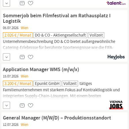
unseren Kunden. Das erreichen wir nur über den Einsatz unserer
Mitarbeitenden. Ein Job bei DSV bedeutet, Teil eines erfolgreichen
Sommerjob beim Filmfestival am Rathausplatz I
und
Logistik
05.07.2026
Wien
2.026 € / Monat
DO & CO - Aktiengesellschaft
Vollzeit
Unternehmensbeschreibung DO & CO bietet außergewöhnliche
Catering-Erlebnisse für berühmte Sportereignisse wie die FIFA-
Weltmeisterschaft, die UEFA Champions League; und der Formel
1. Mit einer Karriere bei DO & CO bist du mittendrin im Geschehen
und arbeitest hinter den Kulissen, um sicherzustellen, dass jedes
Application Manager WMS (m/w/x)
Detail der Veranstaltung perfekt ist. Von der...
15.07.2026
Wien
3.200 € / Monat
Epunkt GmbH
Vollzeit
tätiges
Familienunternehmen mit starkem Fokus auf Kontraktlogistik und
integrierten
Supply-Chain-Lösungen.
Mit einem breiten
Standortnetzwerk werden maßgeschneiderte Logistikkonzepte
für Kunden aus unterschiedlichen Branchen umgesetzt. Dabei
verbindet das Unternehmen operative Logistikkompetenz mit
General Manager (M/W/D) – Produktionsstandort
digitalen Lösungen zur effizienten Steuerung komplexer...
12.07.2026
Wien