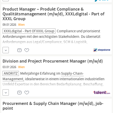
Sie gemeinsam mit unserem engagierten Team die professionelle
Planung, Koordination und Abwicklung von Pharma...
Product Manager – Produkt Compliance &
Qualitätsmanagement (m/w/d), XXXLdigital - Part of
XXXL Group
09.07.2026
Wien
XXXLdigital - Part Of XXXL Group
Compliance und priorisierst
Anforderungen mit den wichtigsten Stakeholdern. Du übersetzt
Anforderungen aus Legal/Compliance, SCM & Logistik,
Qualitätssicherung und Einkauf in klare, umsetzbare User Stories.
Du entwickelst unsere Product-Compliance-Lösungen weiter und
integrierst sie sinnvoll in bestehende Systeme und Prozesse
Division and Project Procurement Manager (m/w/d)
entlang der
Supply
Chain.
03.07.2026
Wien
ANDRITZ
Mehrjährige Erfahrung im
Supply-Chain-
Management,
idealerweise in einem internationalen industriellen
Umfeld Expertise in den Bereichen Bedarfsplanung, Beschaffung,
Logistik und Lieferantenmanagement Strategisches Denken und
die Fähigkeit, die Lieferkette auf die Unternehmensziele
abzustimmen Ausgeprägte Verhandlungs- und
Procurement & Supply Chain Manager (m/w/d), job-
point