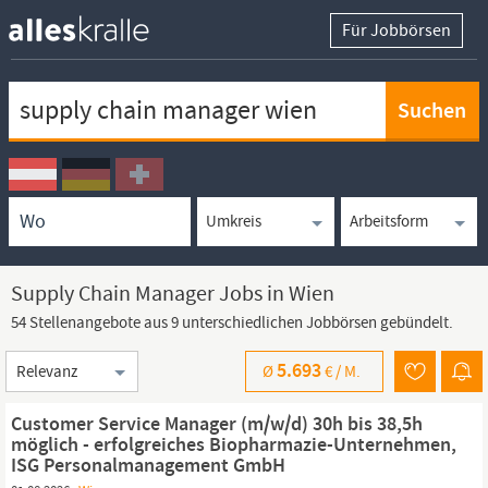
Für Jobbörsen
Keywortsuche
Ortssuche
Umkreissuche
Arbeitsform
Supply Chain Manager Jobs in Wien
54 Stellenangebote aus 9 unterschiedlichen Jobbörsen gebündelt.
Sortierung
5.693
Ø
€ /
M.
Customer Service Manager (m/w/d) 30h bis 38,5h
möglich - erfolgreiches Biopharmazie-Unternehmen,
ISG Personalmanagement GmbH