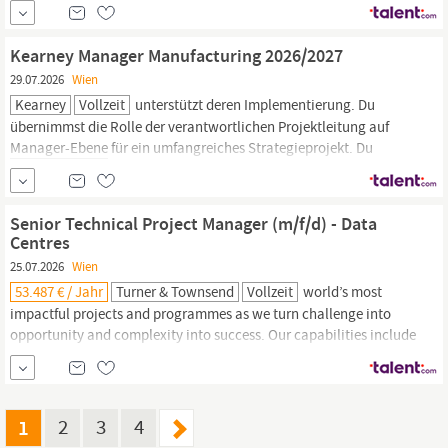
erfolgreiches Handelsunternehmen mit starkem Wachstumskurs
und klaren logistischen Anforderungen. Im Zuge des weiteren
Ausbaus der internationalen
Supply
Chain
...
Kearney Manager Manufacturing 2026/2027
29.07.2026
Wien
Kearney
Vollzeit
unterstützt deren Implementierung. Du
übernimmst die Rolle der verantwortlichen Projektleitung auf
Manager-Ebene
für ein umfangreiches Strategieprojekt. Du
beteiligst Dich aktiv an der Weiterentwicklung unserer Operations
Practice und Beratungsplattformen. Erfahre mehr über unseren
Beratungsbereich „Strategic Operations“
Senior Technical Project Manager (m/f/d) - Data
Centres
25.07.2026
Wien
53.487 € / Jahr
Turner & Townsend
Vollzeit
world’s most
impactful projects and programmes as we turn challenge into
opportunity and complexity into success.​ Our capabilities include
programme, project, cost, asset and commercial management,
controls and performance, procurement and
supply
chain,
net
zero and digital solutions.​ We are majority-owned by CBRE
Group, Inc., the
1
2
3
4