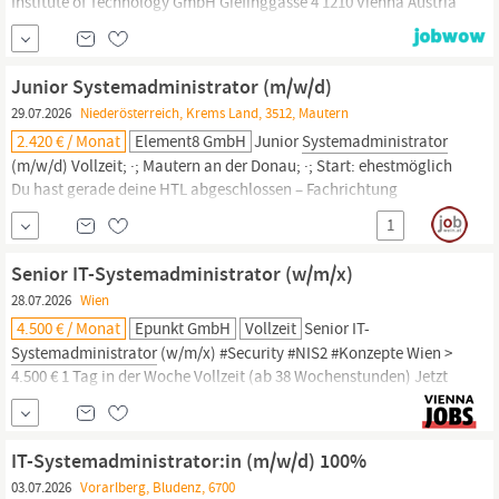
Institute of Technology GmbH Giefinggasse 4 1210 Vienna Austria
jobline@ait.ac.at +43 50550-0 Imprint Navigation About the AIT
Research Topics Solutions Publications press News & Events
Career Contact Information for Recruiting Agencies Follow us
Junior Systemadministrator (m/w/d)
29.07.2026
Niederösterreich, Krems Land, 3512, Mautern
2.420 € / Monat
Element8 GmbH
Junior
Systemadministrator
(m/w/d) Vollzeit; ·; Mautern an der Donau; ·; Start: ehestmöglich
Du hast gerade deine HTL abgeschlossen – Fachrichtung
Informationstechnologie, Elektronik oder etwas in die Richtung –
1
und willst jetzt zeigen, was in dir steckt? Bei element8 bekommst
du genau diese Chance: echte Projekte, echte Verantwortung und
Senior IT-Systemadministrator (w/m/x)
ein Team, das...
28.07.2026
Wien
4.500 € / Monat
Epunkt GmbH
Vollzeit
Senior IT-
Systemadministrator
(w/m/x) #Security #NIS2 #Konzepte Wien >
4.500 € 1 Tag in der Woche Vollzeit (ab 38 Wochenstunden) Jetzt
bewerben Noch ein Klick bis zu deinem neuen Job! Bewirb dich
online über unser Kandidatenportal – in wenigen Minuten ist alles
erledigt. Deine zukünftige Rolle Du willst nicht Tickets
IT-Systemadministrator:in (m/w/d) 100%
abarbeiten, sondern Dinge...
03.07.2026
Vorarlberg, Bludenz, 6700