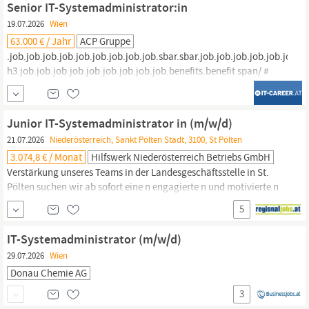
Senior IT-Systemadministrator:in
DICH BEI UNS: IT -...
19.07.2026
Wien
63.000 € / Jahr
ACP Gruppe
.job.job.job.job.job.job.job.job.job.sbar.sbar.job.job.job.job.job.job.jo
h3.job.job.job.job.job.job.job.job.job.benefits.benefit span/ #
sourceMappingURL=cleanJobPosting.css.map / Senior IT-
Systemadministrator
:in Wien m, w, d 38.5h/Woche > € 63.000,- Wir
suchen für einen unserer Kunden einen erfahrenen IT System...
Junior IT-Systemadministrator in (m/w/d)
21.07.2026
Niederösterreich, Sankt Pölten Stadt, 3100, St Pölten
3.074,8 € / Monat
Hilfswerk Niederösterreich Betriebs GmbH
Verstärkung unseres Teams in der Landesgeschäftsstelle in St.
Pölten suchen wir ab sofort eine n engagierte n und motivierte n
Junior IT-
Systemadministrator
in (m/w/d) Junior IT-
5
Systemadministrator
in (m/w/d) Ihre Aufgaben: Sicherstellung
eines unterbrechungsfreien Betriebes vorhandener IT-Systeme
IT-Systemadministrator (m/w/d)
und Fachapplikationen Laufende
29.07.2026
Wien
Donau Chemie AG
3