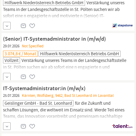
Hilfswerk Niederösterreich Betriebs GmbH
Verstärkung unseres
Teams in der Landesgeschäftsstelle in St. Pölten suchen wir ab
sofort eine n engagierte n und motivierte n (Senior) IT-
Systemadministrator
in (m/w/d) (Senior) IT-
Systemadministrator
in (m/w/d) Sicherstellung eines unterbrechungsfreien Betriebes
vorhandener IT-Systeme und Fachapplikationen Analyse, Planung
(Senior) IT-Systemadministrator in (m/w/d)
und...
29.07.2026
Not Specified
3.074,8 € / Monat
Hilfswerk Niederösterreich Betriebs GmbH
Vollzeit
Verstärkung unseres Teams in der Landesgeschäftsstelle
in St. Pölten suchen wir ab sofort eine n engagierte n und
motivierte n (Senior) IT-
Systemadministrator
in (m/w/d) (Senior)
IT-
Systemadministrator
in (m/w/d) Aufgaben Sicherstellung eines
unterbrechungsfreien Betriebes vorhandener IT-Systeme und
IT-Systemadministrator:in (m/w/x)
Fachapplikationen Analyse, Planung...
25.07.2026
Kärnten, Wolfsberg, 9462, Bad St Leonhard im Lavanttal
Geislinger GmbH - Bad St. Leonhard
für die Zukunft und
schaffen Lösungen, die weltweit im Einsatz sind. Werde Teil eines
Teams, das Innovation vorantreibt und gemeinsam nachhaltige
Lösungen entwickelt. Zur Verstärkung unseres Teams suchen wir
eine(n) engagierte(n) IT-
Systemadministrator
:in (m/w/x), Level
Professional / Senior CAREERS BUILT TO LAST - DAS ERWARTET