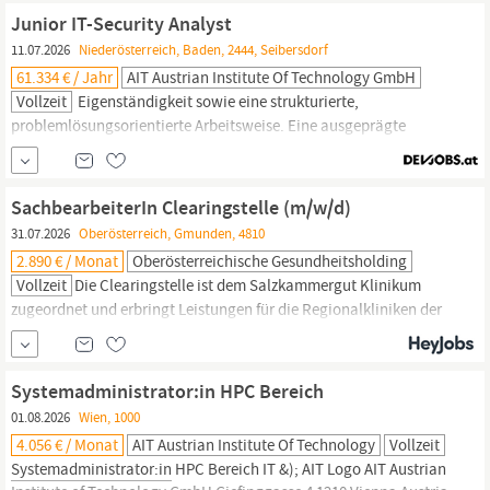
Junior IT-Security Analyst
11.07.2026
Niederösterreich, Baden, 2444, Seibersdorf
61.334 € / Jahr
AIT Austrian Institute Of Technology GmbH
Vollzeit
Eigenständigkeit sowie eine strukturierte,
problemlösungsorientierte Arbeitsweise. Eine ausgeprägte
Hands-on Mentalität und selbstständiges Arbeiten. Sehr gute
Team- und Kommunikationsfähigkeiten. Sehr gute Deutsch- und
Englischkenntnisse in Wort & Schrift. Erfahrung Nachweisliche
SachbearbeiterIn Clearingstelle (m/w/d)
Berufserfahrung als
Systemadministrator:in
bzw.
31.07.2026
Oberösterreich, Gmunden, 4810
2.890 € / Monat
Oberösterreichische Gesundheitsholding
Vollzeit
Die Clearingstelle ist dem Salzkammergut Klinikum
zugeordnet und erbringt Leistungen für die Regionalkliniken der
oberösterreichischen Gesundheitsholding. Das Aufgabengebiet
erstreckt sich über die Bearbeitung von Datenschiefständen
zwischen zwei EDV-Systemen und Erkennung von technischen
Systemadministrator:in HPC Bereich
Fehlern sowie der Testung der Schnittstelle. Unser Angebot: OÖ
01.08.2026
Wien, 1000
Landesdienst als...
4.056 € / Monat
AIT Austrian Institute Of Technology
Vollzeit
Systemadministrator:in
HPC Bereich IT &); AIT Logo AIT Austrian