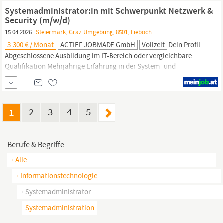
Automatisierung, Security, Compliance und Standardisierung
Systemadministrator:in mit Schwerpunkt Netzwerk &
Automatisierung komplexer Workflows mit Script-...
Security (m/w/d)
15.04.2026
Steiermark, Graz Umgebung, 8501, Lieboch
3.300 € / Monat
ACTIEF JOBMADE GmbH
Vollzeit
Dein Profil
Abgeschlossene Ausbildung im IT-Bereich oder vergleichbare
Qualifikation Mehrjährige Erfahrung in der System- und
Netzwerkadministration Fundierte Kenntnisse in: Active Directory
/ Entra ID Microsoft 365 Firewall- und Security-Technologien
Netzwerken und Switching (LAN/WAN/VLAN) Virtualisierung (z. B.
VMware) Gute Kenntnisse im Bereich IT-Sicherheit und Best...
1
2
3
4
5
Berufe & Begriffe
+ Alle
+ Informationstechnologie
+ Systemadministrator
Systemadministration