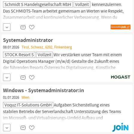
Schmidt S Handelsgesellschaft MbH
Vollzeit
kennenzulernen.
Das SCHMIDTS-Team arbeitet gemeinsam an Werten wie Respekt,
Zusammenarbeit und kontinuierlicher Verbesserung. Wenn du
Lust hast, Teil davon zu werden, schick uns deine
aussagekräftigen Bewerbungsunterlagen über unser Online-
Stellenportal: https:/www.schmidts.at/job/it-
Systemadministrator
systemadministratorin
-m-w-d-100/
08.07.2026
Tirol, Schwaz, 6292, Finkenberg
STOCK Resort S
Vollzeit
Wir verstärken unser Team mit einem
Digital Operations Manager (m/w/d) Gestalte die Zukunft eines
der führenden Resorts Österreichs Digitalisierung, Künstliche
Intelligenz und Wissen werden in den kommenden Jahren zu den
wichtigsten Erfolgsfaktoren in der Hotellerie zählen. Im Stock
Resort wollen wir diese Entwicklung nicht nur begleiten, sondern
Windows - Systemadministrator:in
aktiv gestalten.Deshalb...
01.07.2026
Wien
Voquz IT-Solutions GmbH
Aufgaben Sicherstellung eines
stabilen Betriebs der Serverlandschaft Unterstützung des Teams
im Microsoft- und Virtualisierungs-Umfeld Aufbau und
Konfiguration neuer virtualisierter Serverumgebungen und
Optimierung bestehender Weiterentwicklung in den Bereichen