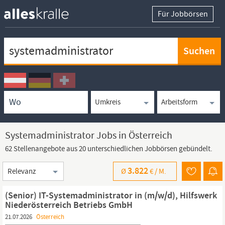
Für Jobbörsen
Keywortsuche
Ortssuche
Umkreissuche
Arbeitsform
Systemadministrator Jobs in Österreich
62 Stellenangebote aus 20 unterschiedlichen Jobbörsen gebündelt.
Sortierung
3.822
Ø
€ /
M.
(Senior) IT-Systemadministrator in (m/w/d), Hilfswerk
Niederösterreich Betriebs GmbH
21.07.2026
Österreich