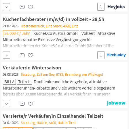
dienstleistungsorientierter Service Selbständiges, engagiertes
1
Denken und Handeln Gutes Deutsch und fachbezogenes Englisch
Womit wir dich an Land ziehen Du bist mehr als nur ein
Küchenfachberater (m/w/d) in vollzeit - 38,5h
Teammitglied –
21.07.2026
Oberösterreich, Linz Stadt, 4020, Linz
56.000 € / Jahr
Küche&Co Austria GmbH
Vollzeit
Attraktive
Mitarbeiterrabatte: Exklusive Vergünstigungen für
Mitarbeiter:innen der Küche&Co Austria GmbH (Member of the
Otto Group). Was uns überzeugt Du hast;einschlägige
1
Berufserfahrung als
Verkäufer
im Küchenfachhandel und in der
Planung von hochwertigen; Einbauküchen ;und Wohnmöbeln Du
Verkäufer:in Wintersaison
hast gute Warenkenntnisse im Möbel- und Gerätebereich Du...
03.08.2026
Salzburg, Zell am See, 5733, Bramberg am Wildkogel
BILLA
Teilzeit
Familienfreundliche Angebote, attraktive
Mitarbeiter:innen-Rabatte und viele weitere Vorteile begeistern
bereits über 30.000 Mitarbeitende. Als
Verkäufer:in
in unserer
Saisonfiliale sind Sie von 01. Dezember bis 30. April mit Herz und
Motivation für unsere Kund:innen im Einsatz. Dabei richten wir
uns auch explizit an Berufsein- und umsteiger:innen,...
Versierte/r Verkäufer/in Einzelhandel Teilzeit
31.07.2026
Salzburg, Hallein, 5400, Hall in Tirol