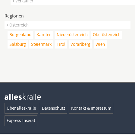
+ Verkäufer
Regionen
+ Österreich
Burgenland
Kärnten
Niederösterreich
Oberösterreich
Salzburg
Steiermark
Tirol
Vorarlberg
Wien
Über alleskralle
Datenschutz
Kontakt & Impressum
Express-Inserat