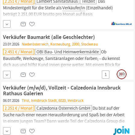
2.251 € / Monat
Lambert Sanitätshaus
Teilzeit
Das
Mindestentgelt für die Stelle als
Verkäufer/in
(Einzelhandel)
beträgt 2.251,00 EUR brutto pro Monat auf Basis
Vollzeitbeschäftigung (38,5 h Stundenwoche). Bereitschaft zur
Überzahlung, die tatsächliche Entlohnung erfolgt je nach
beruflicher Qualifikation und Erfahrung. Kontakt: Wenn Sie sich
Verkäufer Baumarkt (alle Geschlechter)
für diese Stelle interessieren, schicken Sie uns bitte Ihre
23.07.2026
Niederösterreich, Korneuburg, 2000, Stockerau
2.451 € / Monat
OBI Bau- Und Heimwerkermärkte
Ob
Baustoffe, Werkzeuge, Sanitäranlagen oder Farben; - du kennst
dich aus und hilfst Kund:innen gerne weiter. Mit einem Blick für
Details gehst du durch deine Abteilung und siehst, was zu tun ist.
1
Was dir am meisten Spaß macht? Aus jedem Kundenbesuch ein
Einkaufserlebnis zu schaffen.
Verkäufer
Baumarkt (alle
Verkäufer (m/w/d), Vollzeit - Calzedonia Innsbruck
Geschlechter) OBI Markt Stockerau Aufgaben,...
Rathaus Galerien
06.07.2026
Tirol, Innsbruck Stadt, 6020, Innsbruck
2.251 € / Monat
Calzedonia Österreich GmbH
Du bist auf der
Suche nach einer neuen Herausforderung und Spaß bei der Arbeit
in einem jungen Team? Dann werde Teil der Calzedonia Group die
von Mailand, Wien, Berlin, Paris über Hong Kong und Shanghai
bis nach New York an zahlreichen prominenten Plätzen weltweit