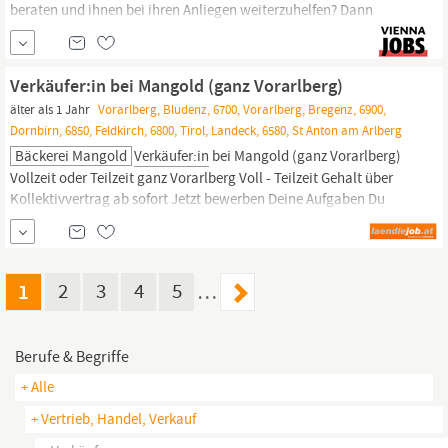
beraten und ihnen bei ihren Anliegen weiterzuhelfen? Dann
suchen wir genau dich! Werde Teil des Teams als B2B Inside Sales
Verkäufer
bei A1 und erlebe jeden Tag neue spannende
Herausforderungen. Mit Spaß und Herz werden bei der A1 WOW-
Verkäufer:in bei Mangold (ganz Vorarlberg)
Momente geschaffen! Deine Aufgaben: Professionelle Beratung
älter als 1 Jahr
Vorarlberg, Bludenz, 6700, Vorarlberg, Bregenz, 6900,
und
Dornbirn, 6850, Feldkirch, 6800, Tirol, Landeck, 6580, St Anton am Arlberg
Bäckerei Mangold
Verkäufer:in
bei Mangold (ganz Vorarlberg)
Vollzeit oder Teilzeit ganz Vorarlberg Voll - Teilzeit Gehalt über
Kollektivvertrag ab sofort Jetzt bewerben Deine Aufgaben Du
berätst und bedienst unsere Kund:innen Du verkaufst unsere
Backwaren, Snacks, Handelswaren und Getränke Du bereitest
Kaffeespezialitäten zu Du backst Teiglinge frisch in der Filiale
Du...
1
2
3
4
5
…
Berufe & Begriffe
+ Alle
+ Vertrieb, Handel, Verkauf