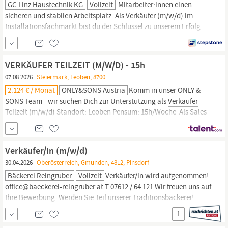
GC Linz Haustechnik KG
Vollzeit
Mitarbeiter:innen einen
sicheren und stabilen Arbeitsplatz. Als
Verkäufer
(m/w/d) im
Installationsfachmarkt bist du der Schlüssel zu unserem Erfolg.
Deine Hauptaufgaben umfassen: Aktiver Verkauf unserer
hochwertigen Sanitär-, Installations- und Heizungsprodukte.
Kompetente Beratung unserer Installateurkunden, um ihre
VERKÄUFER TEILZEIT (M/W/D) - 15h
individuellen Bedürfnisse zu erfüllen.
07.08.2026
Steiermark, Leoben, 8700
2.124 € / Monat
ONLY&SONS Austria
​Komm in unser ONLY &
SONS Team - wir suchen Dich zur Unterstützung als
Verkäufer
Teilzeit (m/w/d) Standort: Leoben Pensum: 15h/Woche ​ Als Sales
Assistant besteht Deine vorrangige Aufgabe darin, unserer
Kundschaft den besten Service zu bieten und dafür zu sorgen,
dass der Store stets präsentabel ist. Wichtig dabei ist, dass Du
Verkäufer/in (m/w/d)
aufgeschlossen und...
30.04.2026
Oberösterreich, Gmunden, 4812, Pinsdorf
Bäckerei Reingruber
Vollzeit
Verkäufer/in
wird aufgenommen!
office@baeckerei-reingruber.at T 07612 / 64 121 Wir freuen uns auf
Ihre Bewerbung: Werden Sie Teil unserer Traditionsbäckerei!
JAHRES-/TEILZEITSTELLE Dienstort: Pinsdorf SEHR guTE
1
vERdIEnSTmögLIcHkEIT LOHN LT. KV BÄCKEREI BEREITSCHAFT