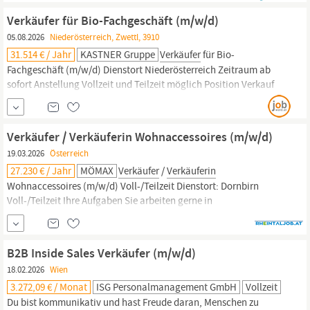
mit den Marken Calzedonia, Intimissimi, Tezenis und Falconeri
Verkäufer für Bio-Fachgeschäft (m/w/d)
vertreten ist. Wen suchen wir?
Verkäufer
05.08.2026
Niederösterreich, Zwettl, 3910
31.514 € / Jahr
KASTNER Gruppe
Verkäufer
für Bio-
Fachgeschäft (m/w/d) Dienstort Niederösterreich Zeitraum ab
sofort Anstellung Vollzeit und Teilzeit möglich Position Verkauf
Für unser bekanntes Bio-Fachgeschäft in bester Zwettler
Innenstadtlage suchen wir motivierte
Verkäufer
(m/w/d), die
Freude am Umgang mit Menschen haben und hochwertige Bio-
Verkäufer / Verkäuferin Wohnaccessoires (m/w/d)
Lebensmittel mit...
19.03.2026
Österreich
27.230 € / Jahr
MÖMAX
Verkäufer
/
Verkäuferin
Wohnaccessoires (m/w/d) Voll-/Teilzeit Dienstort: Dornbirn
Voll-/Teilzeit Ihre Aufgaben Sie arbeiten gerne in
unterschiedlichen Bereichen wie Heimtextilien, Teppichen,
Haushaltswaren, Dekorationsartikeln oder LampenSie begeistern
unsere Kunden im Markt, stehen ihnen mit Rat und Tat zur Seite
B2B Inside Sales Verkäufer (m/w/d)
und sorgen
18.02.2026
Wien
3.272,09 € / Monat
ISG Personalmanagement GmbH
Vollzeit
Du bist kommunikativ und hast Freude daran, Menschen zu