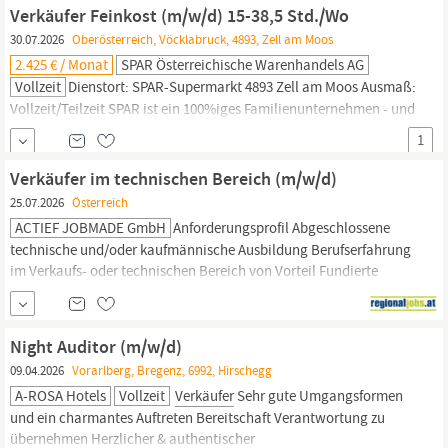
ZUR ÜBERZAHLUNg VORHANDEN NICHT TE Traditionsbäckerei!
Verkäufer Feinkost (m/w/d) 15-38,5 Std./Wo
PR Ö NEL ga wird
30.07.2026
Oberösterreich, Vöcklabruck, 4893, Zell am Moos
2.425 € / Monat
SPAR Österreichische Warenhandels AG
Vollzeit
Dienstort: SPAR-Supermarkt 4893 Zell am Moos Ausmaß:
Vollzeit/Teilzeit SPAR ist ein 100%iges Familienunternehmen - und
das spürt man. Ein menschlicher Umgang und ein tolles Team
1
treffen auf viele handfeste Vorteile wie faire Bezahlung, flexible
Arbeitszeiten und vor allem mehr Möglichkeiten mit Sicherheit.
Verkäufer im technischen Bereich (m/w/d)
Aufgaben Frische Produkte, die begeistern: Freude an der Arbeit...
25.07.2026
Österreich
ACTIEF JOBMADE GmbH
Anforderungsprofil Abgeschlossene
technische und/oder kaufmännische Ausbildung Berufserfahrung
im Verkaufs- oder technischen Bereich von Vorteil Fundierte
Kenntnisse im Umgang mit technischen Produkten Ausgeprägte
Verkaufs-, Beratungs- und Kommunikationsstärke Gute EDV-
Kenntnisse Souveränes, höfliches und serviceorientiertes
Night Auditor (m/w/d)
Auftreten Aufgabenbeschreibung Betreuung und...
09.04.2026
Vorarlberg, Bregenz, 6992, Hirschegg
A-ROSA Hotels
Vollzeit
Verkäufer
Sehr gute Umgangsformen
und ein charmantes Auftreten Bereitschaft Verantwortung zu
übernehmen Herzlicher & authentischer