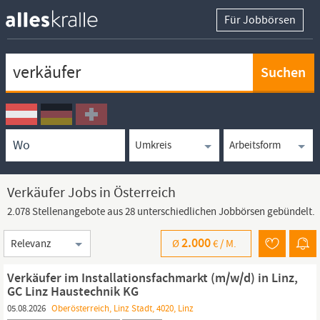
Für Jobbörsen
Keywortsuche
Ortssuche
Umkreissuche
Arbeitsform
Verkäufer Jobs in Österreich
2.078 Stellenangebote aus 28 unterschiedlichen Jobbörsen gebündelt.
Sortierung
2.000
Ø
€ /
M.
Verkäufer im Installationsfachmarkt (m/w/d) in Linz,
GC Linz Haustechnik KG
05.08.2026
Oberösterreich, Linz Stadt, 4020, Linz