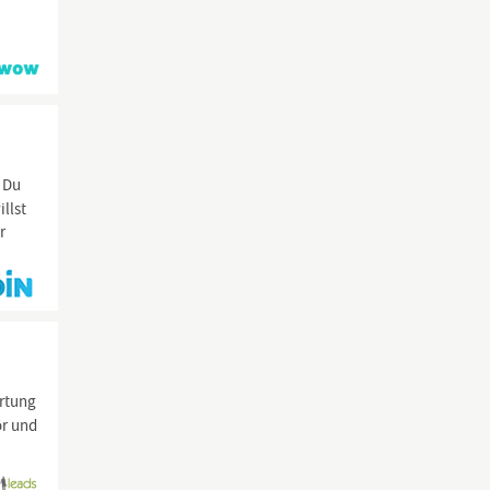
 Du
llst
r
ortung
ör und