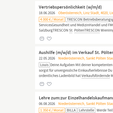
Vertriebspersönlichkeit (w/m/d)
18.06.2026
Oberösterreich, Linz Stadt, 4020, Li
4.000 € / Monat
TRESCON Betriebsberatungsg
ServicesGesundheit und MedizinHandel und F
SalzburgTRESCON
St
.
PöltenTRESCON
WienImp
Aushilfe (m/w/d) im Verkauf St. Pölte
22.05.2026
Niederösterreich, Sankt Pölten Stad
Louis
Deine Aufgaben Mit deiner kompetenten 
sorgst für unvergessliche Einkaufserlebnisse Du 
ordentliches Ladenbild hat
Verkaufsfördernde
M
Lehre zum:zur Einzelhandelskaufman
06.08.2026
Niederösterreich, Sankt Pölten Stad
1.350 € / Monat
BILLA
Lehrstelle
Werde Teil