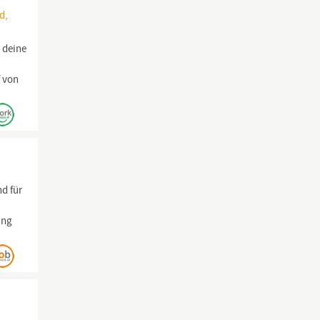
d,
 deine
f
von
nd für
ung