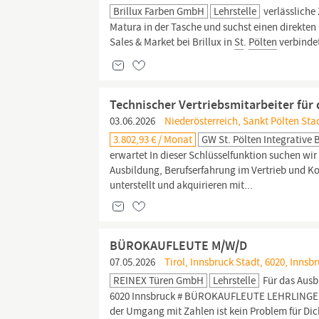
Brillux Farben GmbH
Lehrstelle
verlässliche
Matura in der Tasche und suchst einen direkten
Sales & Market bei Brillux in
St
.
Pölten
verbinde
Technischer Vertriebsmitarbeiter für 
03.06.2026
Niederösterreich, Sankt Pölten Stad
3.802,93 € / Monat
GW St. Pölten Integrative
erwartet In dieser Schlüsselfunktion suchen wi
Ausbildung, Berufserfahrung im Vertrieb und Kon
unterstellt und akquirieren mit...
BÜROKAUFLEUTE M/W/D
07.05.2026
Tirol, Innsbruck Stadt, 6020, Innsb
REINEX Türen GmbH
Lehrstelle
Für das Ausb
6020 Innsbruck # BÜROKAUFLEUTE LEHRLINGE (M
der Umgang mit Zahlen ist kein Problem für Dic