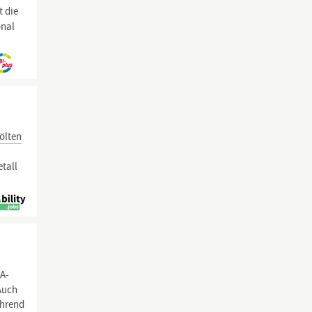
t die
onal
ölten
etall
A-
Auch
ährend