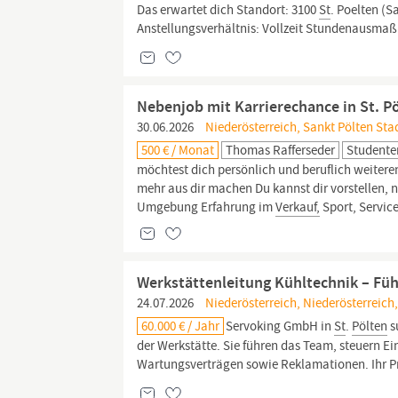
Das erwartet dich Standort: 3100
St
. Poelten (
Anstellungsverhältnis: Vollzeit Stundenausmaß:
Nebenjob mit Karrierechance in St. P
30.06.2026
Niederösterreich, Sankt Pölten Stad
500 € / Monat
Thomas Rafferseder
Studente
möchtest dich persönlich und beruflich weiteren
mehr aus dir machen Du kannst dir vorstellen, 
Umgebung Erfahrung im
Verkauf,
Sport, Service
Werkstättenleitung Kühltechnik – Fü
24.07.2026
Niederösterreich, Niederösterreich,
60.000 € / Jahr
Servoking GmbH in
St
.
Pölten
s
der Werkstätte. Sie führen das Team, steuern E
Wartungsverträgen sowie Reklamationen. Ihr Pr