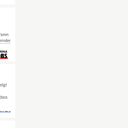
Waren
ernder
olgt
n
 dass