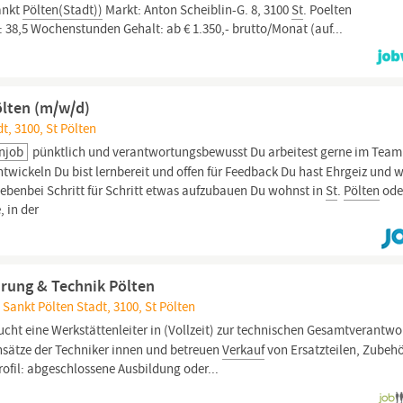
Sankt
Pölten(Stadt))
Markt: Anton Scheiblin-G. 8, 3100
St
. Poelten
 38,5 Wochenstunden Gehalt: ab € 1.350,- brutto/Monat (auf...
ölten (m/w/d)
t, 3100, St Pölten
njob
pünktlich und verantwortungsbewusst Du arbeitest gerne im Team
twickeln Du bist lernbereit und offen für Feedback Du hast Ehrgeiz und wi
nebenbei Schritt für Schritt etwas aufzubauen Du wohnst in
St
.
Pölten
ode
, in der
hrung & Technik Pölten
 Sankt Pölten Stadt, 3100, St Pölten
ucht eine Werkstättenleiter in (Vollzeit) zur technischen Gesamtverantw
insätze der Techniker innen und betreuen
Verkauf
von Ersatzteilen, Zubeh
ofil: abgeschlossene Ausbildung oder...