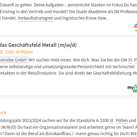
 Zukunft zu gehen. Deine Aufgaben – persönliche Stärken im Fokus Du has
 Einstieg in den Vertrieb und Handel? Die Duale Akademie als DA Professi
t Handel,
Verkaufsstrategien
und logistisches Know-how...
das Geschäftsfeld Metall (m/w/d)
t, 3100, St Pölten
 Betriebe GmbH
Wir suchen Held innen. Wie dich. Was Sie bei der GW
St
.
P
r eine selbständige und umsetzungsstarke Persönlichkeit mit technischer
takten in der Metallindustrie. Sie sind direkt der Geschäftsfeldleitung M
ruck
ildungsjahr 2023/2024 suchen wir für die Standorte A-3100
St
.
Pölten
und 
/W/D) Du hast ein Organisationstalent und arbeitest gerne im Team? 
h? Dann ist der Beruf als Bürokauffrau / -mann genau richtig für Dich! W