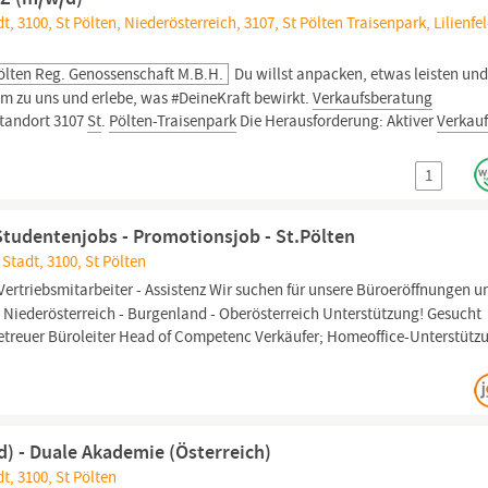
, 3100, St Pölten, Niederösterreich, 3107, St Pölten Traisenpark, Lilienfel
Pölten Reg. Genossenschaft M.b.H.
Du willst anpacken, etwas leisten und
m zu uns und erlebe, was #DeineKraft bewirkt.
Verkaufsberatung
 Standort 3107
St
.
Pölten-Traisenpark
Die Herausforderung: Aktiver
Verkau
1
Studentenjobs - Promotionsjob - St.Pölten
Stadt, 3100, St Pölten
Vertriebsmitarbeiter - Assistenz Wir suchen für unsere Büroeröffnungen u
 Niederösterreich - Burgenland - Oberösterreich Unterstützung! Gesucht
etreuer Büroleiter Head of Competenc Verkäufer; Homeoffice-Unterstütz
d) - Duale Akademie (Österreich)
t, 3100, St Pölten