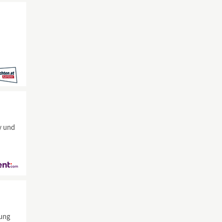
y und
uung