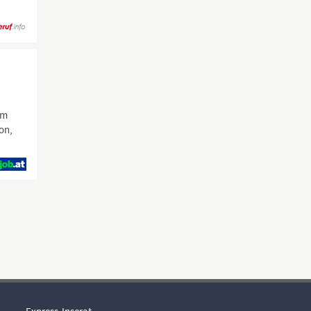
am
on,