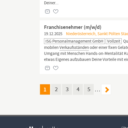
Deiner...
Franchisenehmer (m/w/d)
19.12.2025
Niederösterreich, Sankt Pölten Stad
ISG Personalmanagement GmbH
Vollzeit
Qu
mobilen
Verkaufsständen
oder einer fixen Gela
Umgang mit Menschen Hands-on-Mentalität Kun
etwas Eigenes aufzubauen Deine Vorteile mit 
1
2
3
4
5
…