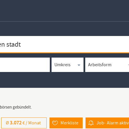
bbörsen gebündelt.
3.072
Ø
€ /
Monat
Merkliste
Job-
Alarm
aktiv