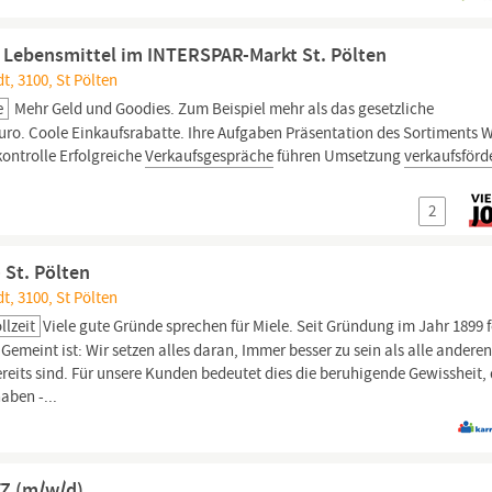
 Lebensmittel im INTERSPAR-Markt St. Pölten
t, 3100, St Pölten
e
Mehr Geld und Goodies. Zum Beispiel mehr als das gesetzliche
ro. Coole Einkaufsrabatte. Ihre Aufgaben Präsentation des Sortiments 
ontrolle Erfolgreiche
Verkaufsgespräche
führen Umsetzung
verkaufsförd
2
 St. Pölten
t, 3100, St Pölten
llzeit
Viele gute Gründe sprechen für Miele. Seit Gründung im Jahr 1899 f
meint ist: Wir setzen alles daran, Immer besser zu sein als alle andere
reits sind. Für unsere Kunden bedeutet dies die beruhigende Gewissheit,
aben -...
FZ (m/w/d)