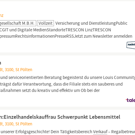
nz
esellschaft M.b.H.
Vollzeit
Versicherung und DienstleistungPublic
MCGIT und Digitale MedienStandorteTRESCON LinzTRESCON
ressumRechtsinformationenPresseRSSJetzt zum Newsletter anmelden
n
t, 3100, St Pölten
und serviceorientierten Beratung begeisterst du unsere Louis Communit
trägst dafür Verantwortung, dass die Filiale stets ein sauberes und
aßnahmen setzt du kreativ und effektiv um Ob bei der
n:Einzelhandelskauffrau Schwerpunkt Lebensmittel
t, 3100, St Pölten
 unserer Erfolgsgeschichte! Dein Tätigkeitsbereich
Verkauf
– Regalbetre