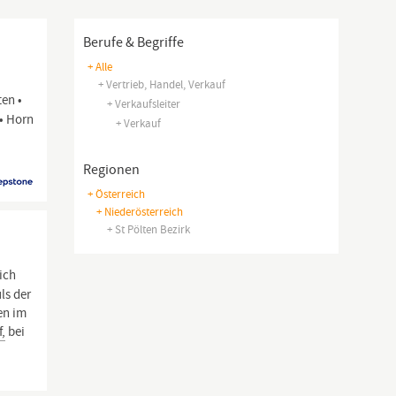
Berufe & Begriffe
+ Alle
+ Vertrieb, Handel, Verkauf
ten •
+ Verkaufsleiter
 • Horn
+ Verkauf
Regionen
+ Österreich
+ Niederösterreich
+ St Pölten Bezirk
lich
ls der
en im
f,
bei