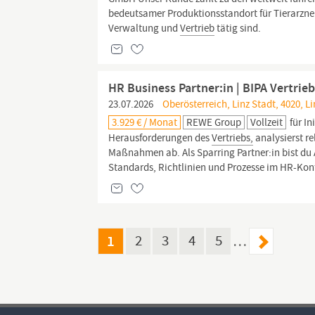
bedeutsamer Produktionsstandort für Tierarzneim
Verwaltung und
Vertrieb
tätig sind.
HR Business Partner:in | BIPA Vertrie
23.07.2026
Oberösterreich, Linz Stadt, 4020, Li
3.929 € / Monat
REWE Group
Vollzeit
für In
Herausforderungen des
Vertriebs,
analysierst r
Maßnahmen ab. Als Sparring Partner:in bist du 
Standards, Richtlinien und Prozesse im HR-Kon
1
2
3
4
5
…