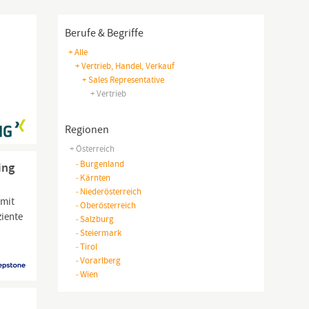
Berufe & Begriffe
+ Alle
+ Vertrieb, Handel, Verkauf
+ Sales Representative
+ Vertrieb
Regionen
+ Österreich
-
Burgenland
ing
-
Kärnten
-
Niederösterreich
 mit
-
Oberösterreich
ziente
-
Salzburg
-
Steiermark
-
Tirol
-
Vorarlberg
-
Wien