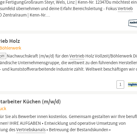
e FertigungGroßraum Steyr, Wels, Linz | Kenn-Nr. 12347Du möchtest ein
nsumfeld übernehmen und deine Erfahr.Bereichsleitung - Fokus
Vertrieb
 Zentralraum | Kenn-Nr....
rieb Holz
 Böhlerwerk
mbH
Nachwuchskraft (m/w/d) für den
Vertrieb
Holz Vollzeit/Böhlerwerk D
ständische Unternehmensgruppe, die weltweit zu den führenden Herstelle
- und kunststoffverarbeitende Industrie zählt. Weltweit beschäftigen wir 
1
itarbeiter Küchen (m/w/d)
ruck
für Sie als Bewerber innen kostenlos. Gemeinsam gestalten wir Ihre beruf
ulernen! IHRE AUFGABEN • Entwicklung und operative Umsetzung von
lung des
Vertriebskanals
• Betreuung der Bestandskunden •