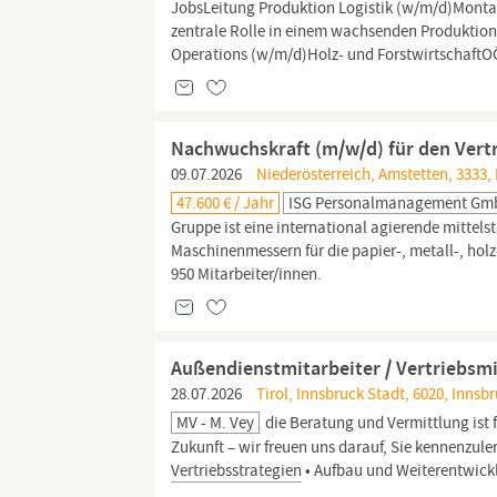
JobsLeitung Produktion Logistik (w/m/d)Montag
zentrale Rolle in einem wachsenden Produktio
Operations (w/m/d)Holz- und ForstwirtschaftOÖ
Nachwuchskraft (m/w/d) für den Vert
09.07.2026
Niederösterreich, Amstetten, 3333,
47.600 € / Jahr
ISG Personalmanagement G
Gruppe ist eine international agierende mittel
Maschinenmessern für die papier-, metall-, holz
950 Mitarbeiter/innen.
Außendienstmitarbeiter / Vertriebsm
28.07.2026
Tirol, Innsbruck Stadt, 6020, Innsb
MV - M. Vey
die Beratung und Vermittlung ist 
Zukunft – wir freuen uns darauf, Sie kennenz
Vertriebsstrategien
• Aufbau und Weiterentwick