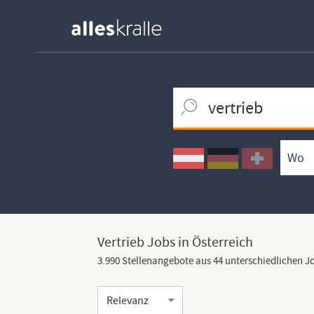
Keywortsuche
Ortssuche
Umkreissuche
Arbeitsform
Vertrieb Jobs in Österreich
3.990 Stellenangebote aus 44 unterschiedlichen 
Sortierung