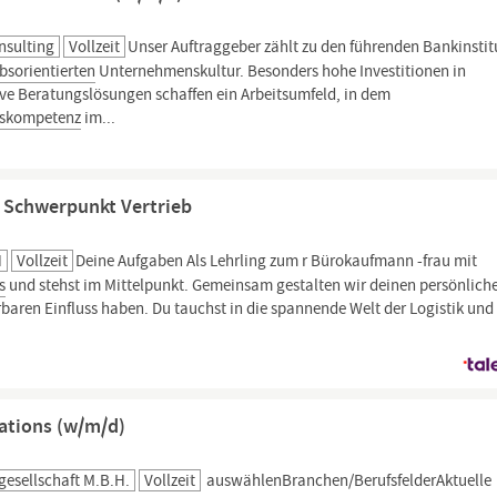
nsulting
Vollzeit
Unser Auftraggeber zählt zu den führenden Bankinstit
ebsorientierten
Unternehmenskultur. Besonders hohe Investitionen in
tive Beratungslösungen schaffen ein Arbeitsumfeld, in dem
bskompetenz
im...
 Schwerpunkt Vertrieb
H
Vollzeit
Deine Aufgaben Als Lehrling zum r Bürokaufmann -frau mit
s
und stehst im Mittelpunkt. Gemeinsam gestalten wir deinen persönlich
rbaren Einfluss haben. Du tauchst in die spannende Welt der Logistik und
rations (w/m/d)
esellschaft M.b.H.
Vollzeit
auswählenBranchen/BerufsfelderAktuelle