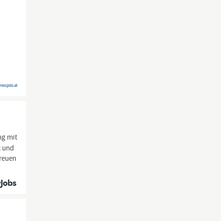
ng mit
t und
reuen