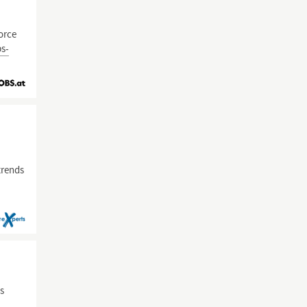
orce
bs-
trends
s