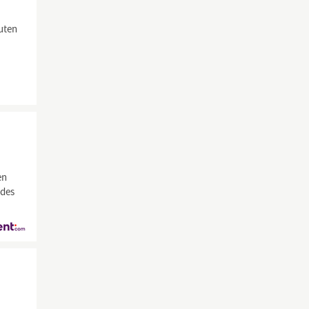
uten
en
 des