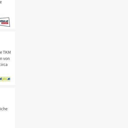
e
ie TKM
rn von
circa
liche