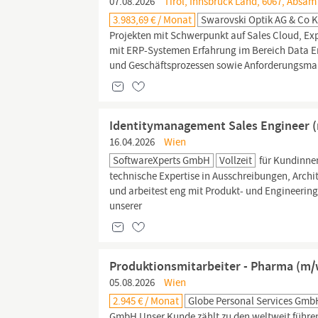
07.08.2026
Tirol, Innsbruck Land, 6067, Absam
3.983,69 € / Monat
Swarovski Optik AG & Co 
Projekten mit Schwerpunkt auf Sales Cloud, Exp
mit ERP-Systemen Erfahrung im Bereich Data E
und Geschäftsprozessen sowie Anforderungsma
Identitymanagement Sales Engineer 
16.04.2026
Wien
SoftwareXperts GmbH
Vollzeit
für Kundinnen
technische Expertise in Ausschreibungen, Archi
und arbeitest eng mit Produkt- und Engineer
unserer
Produktionsmitarbeiter - Pharma (m/
05.08.2026
Wien
2.945 € / Monat
Globe Personal Services Gmb
GmbH Unser Kunde zählt zu den weltweit führen