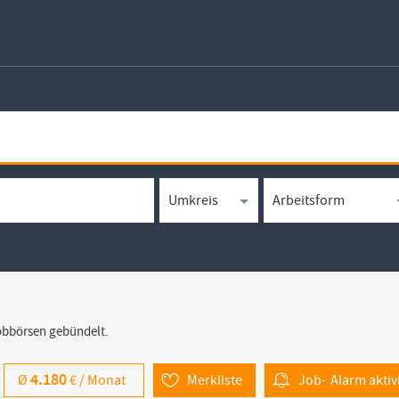
Jobbörsen gebündelt.
4.180
Ø
€ /
Monat
Merkliste
Job-
Alarm
aktiv