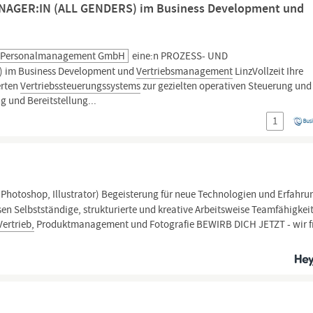
AGER:IN (ALL GENDERS) im Business Development und
ch Personalmanagement GmbH
eine:n PROZESS- UND
 im Business Development und
Vertriebsmanagement
LinzVollzeit Ihre
erten
Vertriebssteuerungssystems
zur gezielten operativen Steuerung und
g und Bereitstellung...
1
 Photoshop, Illustrator) Begeisterung für neue Technologien und Erfahru
sen Selbstständige, strukturierte und kreative Arbeitsweise Teamfähigkei
Vertrieb,
Produktmanagement und Fotografie BEWIRB DICH JETZT - wir f