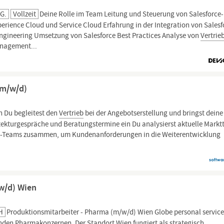
KG.
Vollzeit
Deine Rolle im Team Leitung und Steuerung von Salesforce-
erience Cloud und Service Cloud Erfahrung in der Integration von Salesf
ngineering Umsetzung von Salesforce Best Practices Analyse von
Vertrie
nagement...
(m/w/d)
 Du begleitest den
Vertrieb
bei der Angebotserstellung und bringst deine
tekturgespräche und Beratungstermine ein Du analysierst aktuelle Markt
ing-Teams zusammen, um Kundenanforderungen in die Weiterentwicklung
w/d) Wien
H
Produktionsmitarbeiter - Pharma (m/w/d) Wien Globe personal service
den Pharmakonzernen. Der Standort Wien fungiert als strategisch