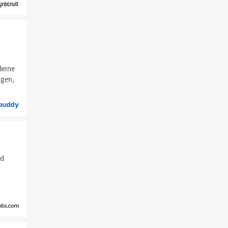
deine
ngen,
nd
•