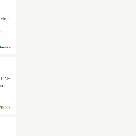
 eines
d
t. Sie
und