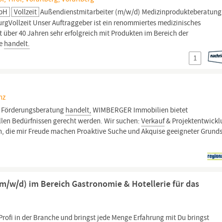
mbH
Vollzeit
Außendienstmitarbeiter (m/w/d) Medizinprodukteberatung
urgVollzeit Unser Auftraggeber ist ein renommiertes medizinisches
t über 40 Jahren sehr erfolgreich mit Produkten im Bereich der
ie
handelt.
1
nz
Förderungsberatung
handelt,
WIMBERGER Immobilien bietet
len Bedürfnissen gerecht werden. Wir suchen:
Verkauf
& Projektentwick
en, die mir Freude machen Proaktive Suche und Akquise geeigneter Grund
(m/w/d) im Bereich Gastronomie & Hotellerie für das
Profi in der Branche und bringst jede Menge Erfahrung mit Du bringst