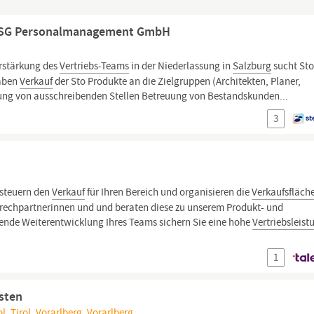
, ISG Personalmanagement GmbH
rstärkung des
Vertriebs-Teams
in der Niederlassung in
Salzburg
sucht Sto
gaben
Verkauf
der Sto Produkte an die Zielgruppen (Architekten, Planer,
tung von ausschreibenden Stellen Betreuung von Bestandskunden...
3
 steuern den
Verkauf
für Ihren Bereich und organisieren die
Verkaufsfläch
rechpartnerinnen und und beraten diese zu unserem Produkt- und
ende Weiterentwicklung Ihres Teams sichern Sie eine hohe
Vertriebsleist
1
sten
l, Tirol, Vorarlberg, Vorarlberg