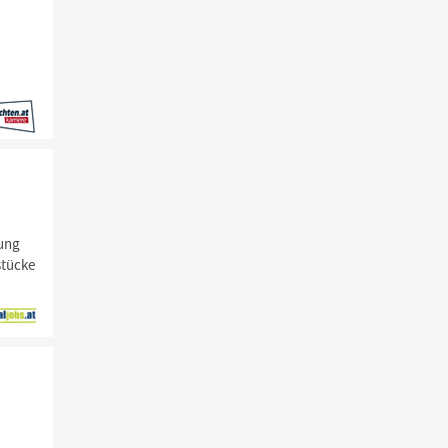
lung
stücke