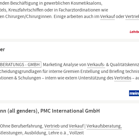
inden Beschäftigung in gewerblichen Kosmetiksalons,
ls, Kreuzfahrtschiffen oder in Facharztordinationen wie
n Chirurgen/Chirurginnen. Einige arbeiten auch im
Verkauf
oder
Vertrie
er
TBERATUNGS - GMBH
Marketing Analyse von
Verkaufs-
& Qualitätskenn
cheidungsgrundlagen für interne Gremien Erstellung und Briefing techni
tionen & Schulungen – intern wie extern Unterstützung des
Vertriebs
– a
nn (all genders), PMC International GmbH
 Ohne Berufserfahrung,
Vertrieb
und
Verkauf
|
Verkaufsberatung,
leistungen, Ausbildung, Lehre o.ä., Vollzeit