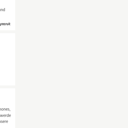
und
hones,
 werde
nsere