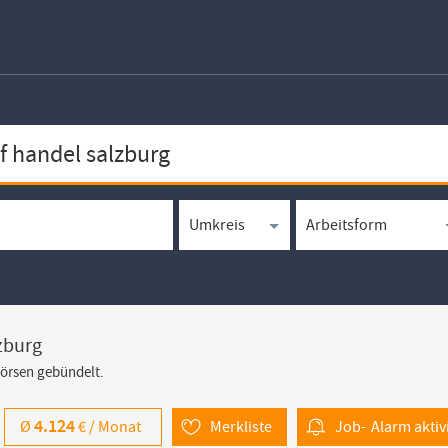
lzburg
börsen gebündelt.
4.124
Ø
€ /
Monat
Merkliste
Job-
Alarm
aktiv