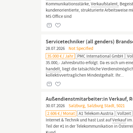
Kommunikationsstärke,
Verkaufstalent,
Begeist
kundenorientierte, strukturierte Arbeitsweise m
MS Office sind
Servicetechniker (all genders) Brand
28.07.2026
Not Specified
35.000 € / Jahr
PMC International GmbH
Vol
35.000,- Jahresbrutto erfolgt. Da es sich um ein
handelt,
liegt die tatsächliche Verdienstmöglic
kollektivvertraglichen Mindestgehalt. Ihr...
Außendienstmitarbeiter:in Verkauf, 
30.07.2026
Salzburg, Salzburg Stadt, 5021
2.606 € / Monat
A1 Telekom Austria
Vollzeit
Internet & Technik und hast Lust auf
Verkauf
im 
Teil der #1 in der Telekommunikation in Österre
Kund...