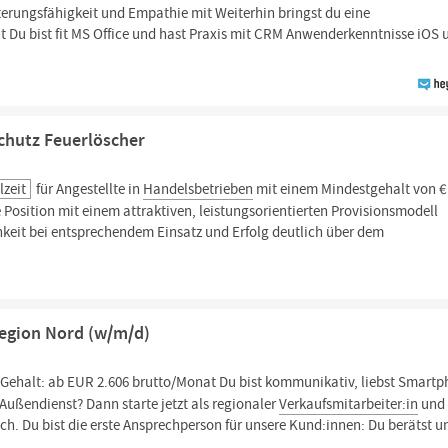
erungsfähigkeit und Empathie mit Weiterhin bringst du eine
it Du bist fit MS Office und hast Praxis mit CRM Anwenderkenntnisse iOS 
schutz Feuerlöscher
lzeit
für Angestellte in
Handelsbetrieben
mit einem Mindestgehalt von €
e Position mit einem attraktiven, leistungsorientierten Provisionsmodell
hkeit bei entsprechendem Einsatz und Erfolg deutlich über dem
Region Nord (w/m/d)
Gehalt: ab EUR 2.606 brutto/Monat Du bist kommunikativ, liebst Smartp
Außendienst? Dann starte jetzt als regionaler
Verkaufsmitarbeiter:in
und
ich. Du bist die erste Ansprechperson für unsere Kund:innen: Du berätst u