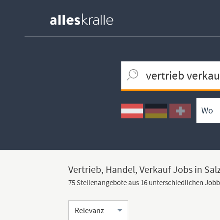
Keywortsuche
Ortssuche
Umkreissuche
Arbeitsform
Vertrieb, Handel, Verkauf Jobs in Sa
75 Stellenangebote aus 16 unterschiedlichen Job
Sortierung