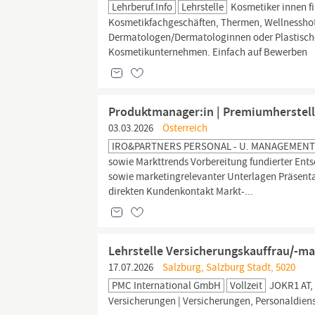
Lehrberuf.info
Lehrstelle
Kosmetiker innen f
Kosmetikfachgeschäften, Thermen, Wellnesshote
Dermatologen/Dermatologinnen oder Plastische
Kosmetikunternehmen. Einfach auf Bewerben
Produktmanager:in | Premiumherstell
03.03.2026
Österreich
IRO&PARTNERS PERSONAL - U. MANAGEMEN
sowie Markttrends Vorbereitung fundierter Ents
sowie marketingrelevanter Unterlagen Präsenta
direkten Kundenkontakt Markt-...
Lehrstelle Versicherungskauffrau/-ma
17.07.2026
Salzburg, Salzburg Stadt, 5020
PMC International GmbH
Vollzeit
JOKR1 AT,
Versicherungen | Versicherungen, Personaldienst