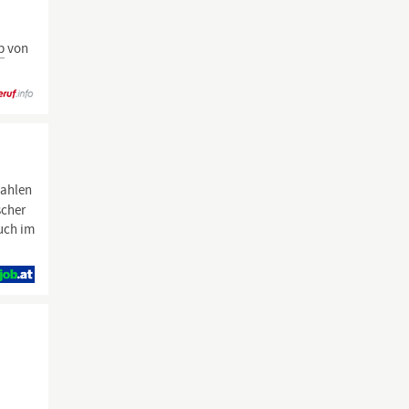
b
von
zahlen
scher
uch im