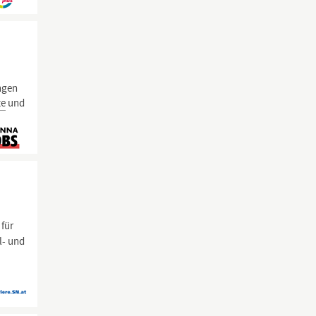
ngen
te
und
 für
l- und