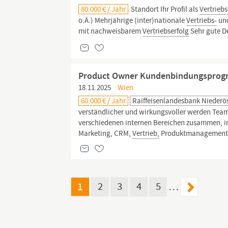
80.000 € / Jahr
Standort Ihr Profil als
Vertriebs
o.Ä.) Mehrjährige (inter)nationale
Vertriebs-
und
mit nachweisbarem
Vertriebserfolg
Sehr gute De
Product Owner Kundenbindungsprog
18.11.2025
Wien
60.000 € / Jahr
Raiffeisenlandesbank Niederö
verständlicher und wirkungsvoller werden Tea
verschiedenen internen Bereichen zusammen, 
Marketing, CRM,
Vertrieb,
Produktmanagement, S
1
2
3
4
5
…