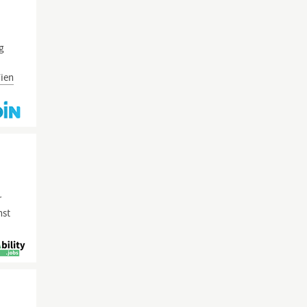
ig
ien
r
nst