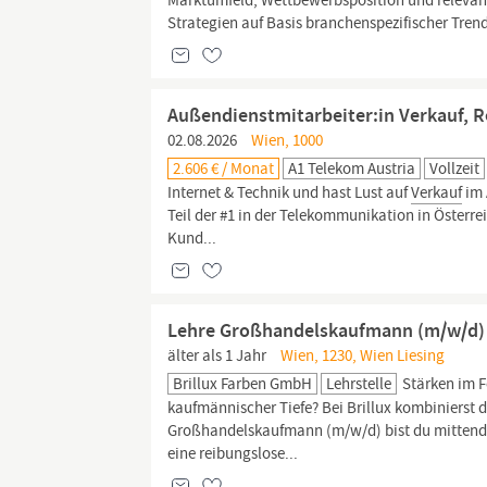
Marktumfeld, Wettbewerbsposition und relevan
Strategien auf Basis branchenspezifischer Trends
Außendienstmitarbeiter:in Verkauf, R
02.08.2026
Wien, 1000
2.606 € / Monat
A1 Telekom Austria
Vollzeit
Internet & Technik und hast Lust auf
Verkauf
im 
Teil der #1 in der Telekommunikation in Österre
Kund...
Lehre Großhandelskaufmann (m/w/d)
älter als 1 Jahr
Wien, 1230, Wien Liesing
Brillux Farben GmbH
Lehrstelle
Stärken im F
kaufmännischer Tiefe? Bei Brillux kombinierst 
Großhandelskaufmann (m/w/d) bist du mittendri
eine reibungslose...