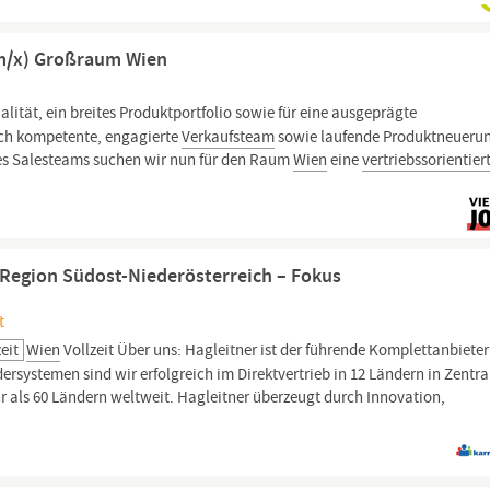
/m/x) Großraum Wien
lität, ein breites Produktportfolio sowie für eine ausgeprägte
ich kompetente, engagierte
Verkaufsteam
sowie laufende Produktneueru
des Salesteams suchen wir nun für den Raum
Wien
eine
vertriebssorientier
 Region Südost-Niederösterreich – Fokus
t
zeit
Wien
Vollzeit Über uns: Hagleitner ist der führende Komplettanbieter
rsystemen sind wir erfolgreich im Direktvertrieb in 12 Ländern in Zentra
r als 60 Ländern weltweit. Hagleitner überzeugt durch Innovation,