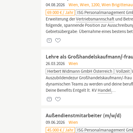
04.08.2026
Wien, Wien, 1200, Wien Brigittenau
69.000 € / Jahr
ISG Personalmanagement G
Erweiterung der
Vertriebsmannschaft
und Betre
folgende, spannende Position zur Ausschreibun
Gebietsübergabe: Übernahme eines bestens be
Lehre als Großhandelskaufmann/-frau
26.03.2026
Wien
Herbert Widmann GmbH Österreich
Vollzeit
Auszubildendezur Großhandelskaufmann/-frau (m
dynamischen Teams zu werden und deine berufli
Deine Benefits Entgelt lt. KV
Handel;
...
Außendienstmitarbeiter (m/w/d)
09.06.2026
Wien
45.000 € / Jahr
ISG Personalmanagement G