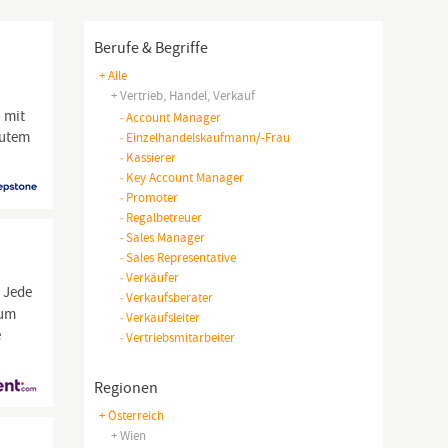
Berufe & Begriffe
+ Alle
+ Vertrieb, Handel, Verkauf
) mit
-
Account Manager
gutem
-
Einzelhandelskaufmann/-Frau
-
Kassierer
-
Key Account Manager
-
Promoter
-
Regalbetreuer
-
Sales Manager
-
Sales Representative
-
Verkäufer
. Jede
-
Verkaufsberater
um
-
Verkaufsleiter
e
-
Vertriebsmitarbeiter
Regionen
+ Österreich
+ Wien