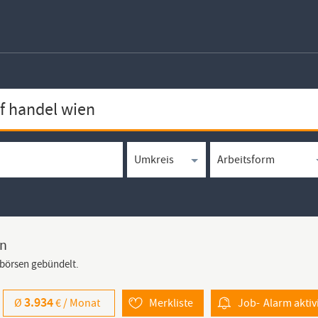
en
bbörsen gebündelt.
3.934
Ø
€ /
Monat
Merkliste
Job-
Alarm
aktiv