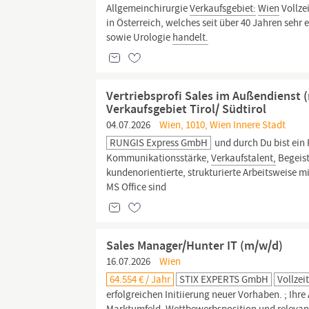
Allgemeinchirurgie
Verkaufsgebiet:
Wien
Vollze
in Österreich, welches seit über 40 Jahren sehr
sowie Urologie
handelt.
Vertriebsprofi Sales im Außendienst 
Verkaufsgebiet Tirol/ Südtirol
04.07.2026
Wien, 1010, Wien Innere Stadt
RUNGIS Express GmbH
und durch Du bist ein 
Kommunikationsstärke,
Verkaufstalent,
Begeist
kundenorientierte, strukturierte Arbeitsweise m
MS Office sind
Sales Manager/Hunter IT (m/w/d)
16.07.2026
Wien
64.554 € / Jahr
STIX EXPERTS GmbH
Vollzei
erfolgreichen Initiierung neuer Vorhaben. ; Ihr