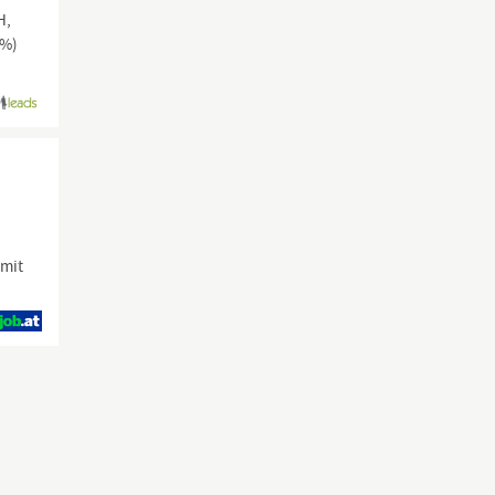
H,
0%)
 mit