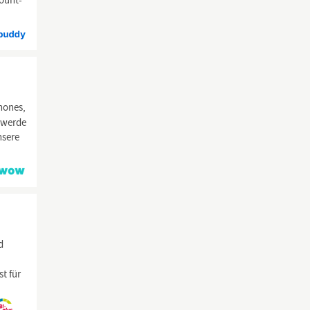
ount-
hones,
 werde
nsere
d
t für