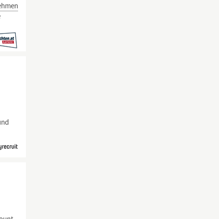
nehmen
e
und