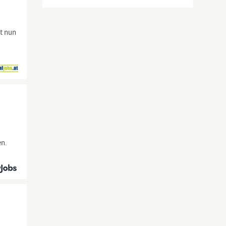
t nun
en.