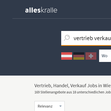
Keywortsuche
Ortssuche
Umkreissuche
Arbeitsform
Vertrieb, Handel, Verkauf Jobs in Wi
169 Stellenangebote aus 18 unterschiedlichen Jo
Sortierung