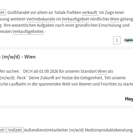
mbH
Großhandel vor allem an Tabak-Trafiken
verkauft.
Im Zuge einer
uung weiterer
Vertriebskanäle
im
Verkaufsgebiet
nördliches
Wien
gelang
g: Ihre wesentlichen Aufgaben nach einer gründlichen Einschulung und
treuten
Verkaufsgebietes
-
1
 (m/w/d) - Wien
Wir suchen. . DICH ab 01.09.2026 für unseren Standort
Wien
als
/w/d). Pack´ Deine Zukunft an! Nutze die Gelegenheit, Teil unseres
che Laufbahn in der spannenden Welt von Beeren und Früchten zu start
mbH
Vollzeit
Außendienstmitarbeiter (m/w/d) Medizinprodukteberatung