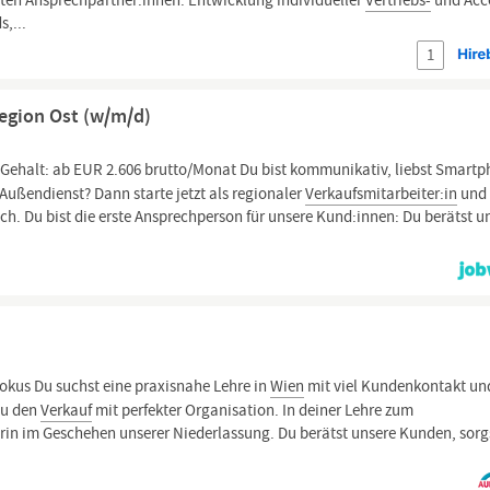
ten Ansprechpartner:innen. Entwicklung individueller
Vertriebs-
und Acc
,...
1
egion Ost (w/m/d)
Gehalt: ab EUR 2.606 brutto/Monat Du bist kommunikativ, liebst Smartp
Außendienst? Dann starte jetzt als regionaler
Verkaufsmitarbeiter:in
und
ich. Du bist die erste Ansprechperson für unsere Kund:innen: Du berätst u
okus Du suchst eine praxisnahe Lehre in
Wien
mit viel Kundenkontakt un
du den
Verkauf
mit perfekter Organisation. In deiner Lehre zum
n im Geschehen unserer Niederlassung. Du berätst unsere Kunden, sorgs