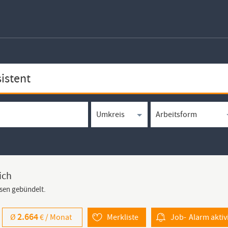
ich
rsen gebündelt.
2.664
Ø
€ /
Monat
Merkliste
Job-
Alarm
aktiv