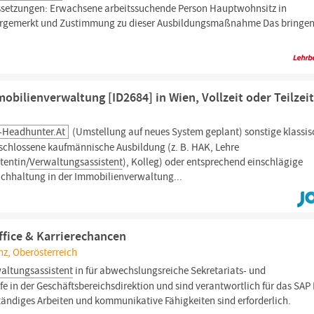
setzungen: Erwachsene arbeitssuchende Person Hauptwohnsitz in
vorgemerkt und Zustimmung zu dieser Ausbildungsmaßnahme Das bringen
bilienverwaltung [ID2684] in Wien, Vollzeit oder Teilzei
y-Headhunter.at
(Umstellung auf neues System geplant) sonstige klassi
eschlossene kaufmännische Ausbildung (z. B. HAK, Lehre
tentin/
Verwaltungsassistent
), Kolleg) oder entsprechend einschlägige
uchhaltung in der Immobilienverwaltung...
ffice & Karrierechancen
inz, Oberösterreich
altungsassistent
in für abwechslungsreiche Sekretariats- und
e in der Geschäftsbereichsdirektion und sind verantwortlich für das SAP
ständiges Arbeiten und kommunikative Fähigkeiten sind erforderlich.