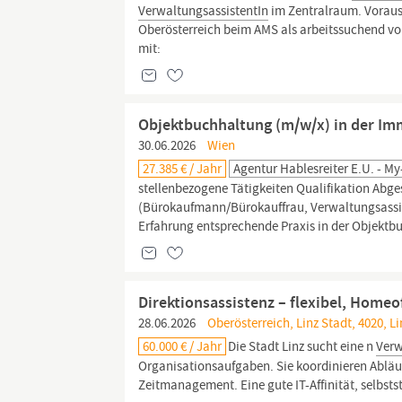
VerwaltungsassistentIn
im Zentralraum. Voraus
Oberösterreich beim AMS als arbeitssuchend 
mit:
Objektbuchhaltung (m/w/x) in der Immo
30.06.2026
Wien
27.385 € / Jahr
Agentur Hablesreiter E.U. - M
stellenbezogene Tätigkeiten Qualifikation Abg
(Bürokaufmann/Bürokauffrau, Verwaltungsassi
Erfahrung entsprechende Praxis in der Objektb
Direktionsassistenz – flexibel, Homeo
28.06.2026
Oberösterreich, Linz Stadt, 4020, L
60.000 € / Jahr
Die Stadt Linz sucht eine n
Verw
Organisationsaufgaben. Sie koordinieren Abläuf
Zeitmanagement. Eine gute IT-Affinität, selbst