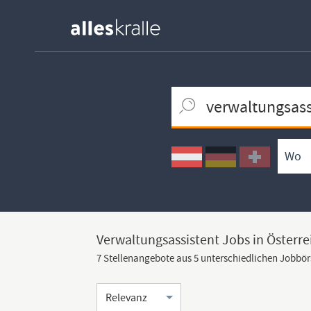
Keywortsuche
Ortssuche
Umkreissuche
Arbeitsform
Verwaltungsassistent Jobs in Österre
7 Stellenangebote aus 5 unterschiedlichen Jobbö
Sortierung