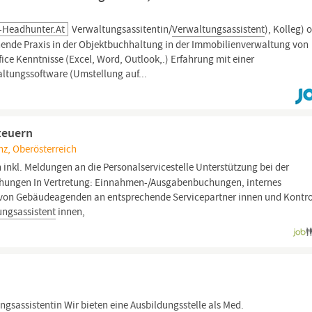
y-Headhunter.at
Verwaltungsassitentin/
Verwaltungsassistent
), Kolleg) 
ende Praxis in der Objektbuchhaltung in der Immobilienverwaltung von
fice Kenntnisse (Excel, Word, Outlook,.) Erfahrung mit einer
ltungssoftware (Umstellung auf...
teuern
inz, Oberösterreich
 inkl. Meldungen an die Personalservicestelle Unterstützung bei der
chungen In Vertretung: Einnahmen-/Ausgabenbuchungen, internes
ng von Gebäudeagenden an entsprechende Servicepartner innen und Kontro
ungsassistent
innen,
ngsassistentin
Wir bieten eine Ausbildungsstelle als Med.