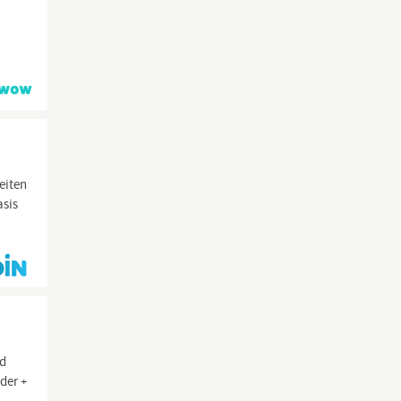
eiten
asis
nd
der +