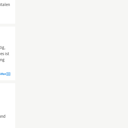
italen
tig,
es ist
ung
C
 und