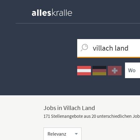
Keywortsuche
Ortssuche
Umkreissuche
Arbeitsform
Jobs in Villach Land
171 Stellenangebote aus 20 unterschiedlichen Jo
Sortierung