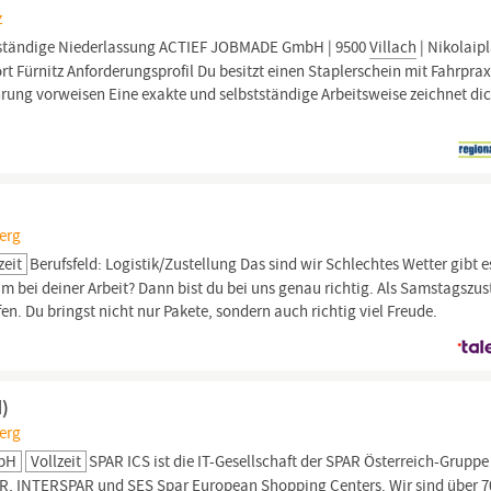
z
ständige Niederlassung ACTIEF JOBMADE GmbH | 9500
Villach
| Nikolaipl
t Fürnitz Anforderungsprofil Du besitzt einen Staplerschein mit Fahrprax
rung vorweisen Eine exakte und selbstständige Arbeitsweise zeichnet di
berg
zeit
Berufsfeld: Logistik/Zustellung Das sind wir Schlechtes Wetter gibt e
 bei deiner Arbeit? Dann bist du bei uns genau richtig. Als Samstagszust
n. Du bringst nicht nur Pakete, sondern auch richtig viel Freude.
d)
berg
mbH
Vollzeit
SPAR ICS ist die IT-Gesellschaft der SPAR Österreich-Grupp
R, INTERSPAR und SES Spar European Shopping Centers. Wir sind über 7