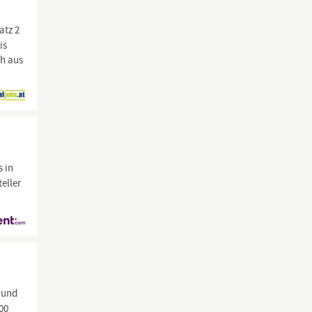
atz 2
is
ch aus
s in
eller
e und
00