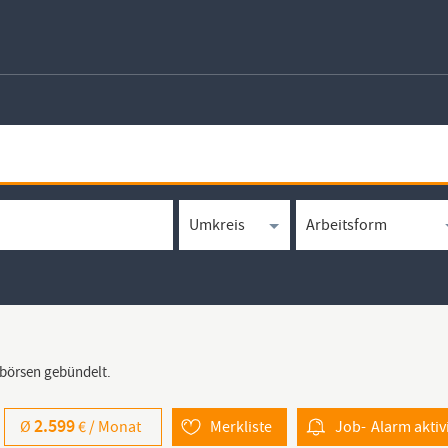
bbörsen gebündelt.
2.599
Ø
€ /
Monat
Merkliste
Job-
Alarm
aktiv