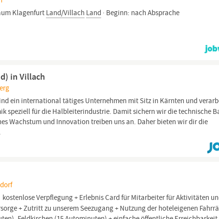
h
um Klagenfurt
Land/Villach
Land
· Beginn: nach Absprache
d) in Villach
berg
ind ein international tätiges Unternehmen mit Sitz in Kärnten und verarb
 speziell für die Halbleiterindustrie. Damit sichern wir die technische B
hes Wachstum und Innovation treiben uns an. Daher bieten wir dir die
.
ndorf
kostenlose Verpflegung + Erlebnis Card für Mitarbeiter für Aktivitäten u
rsorge + Zutritt zu unserem Seezugang + Nutzung der hoteleigenen Fahrrä
en), Feldkirchen (15 Autominuten) + einfache öffentliche Erreichbarkeit