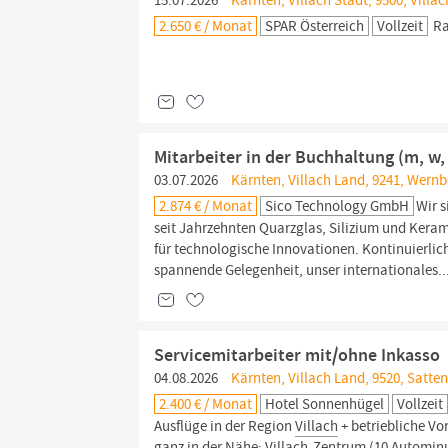
15.07.2026
Kärnten, Villach Stadt, 9500, Villac
2.650 € / Monat
SPAR Österreich
Vollzeit
Ra
Mitarbeiter in der Buchhaltung (m, w, 
03.07.2026
Kärnten, Villach Land, 9241, Wern
2.874 € / Monat
Sico Technology GmbH
Wir s
seit Jahrzehnten Quarzglas, Silizium und Keramik
für technologische Innovationen. Kontinuierlic
spannende Gelegenheit, unser internationales..
Servicemitarbeiter mit/ohne Inkasso
04.08.2026
Kärnten, Villach Land, 9520, Satte
2.400 € / Monat
Hotel Sonnenhügel
Vollzeit
Ausflüge in der Region
Villach
+ betriebliche Vo
ganz in der Nähe;
Villach-Zentrum
(10 Autominut