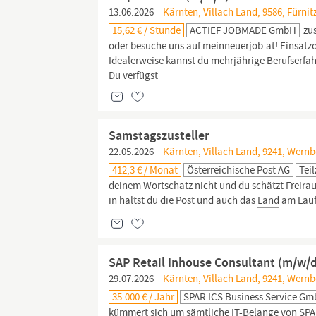
13.06.2026
Kärnten, Villach Land, 9586, Fürnit
15,62 € / Stunde
ACTIEF JOBMADE GmbH
zu
oder besuche uns auf meinneuerjob.at! Einsatzor
Idealerweise kannst du mehrjährige Berufserfah
Du verfügst
Samstagszusteller
22.05.2026
Kärnten, Villach Land, 9241, Wern
412,3 € / Monat
Österreichische Post AG
Teil
deinem Wortschatz nicht und du schätzt Freiraum
in hältst du die Post und auch das
Land
am Laufe
SAP Retail Inhouse Consultant (m/w/
29.07.2026
Kärnten, Villach Land, 9241, Wern
35.000 € / Jahr
SPAR ICS Business Service G
kümmert sich um sämtliche IT-Belange von SPA