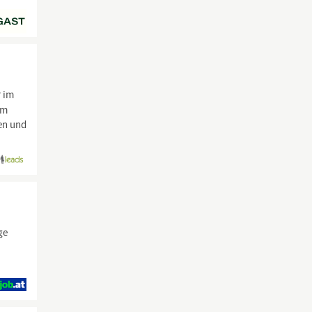
r im
im
zen und
ge