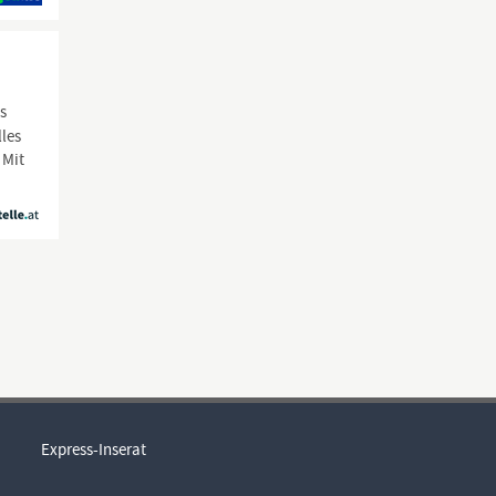
s
lles
 Mit
Express-Inserat