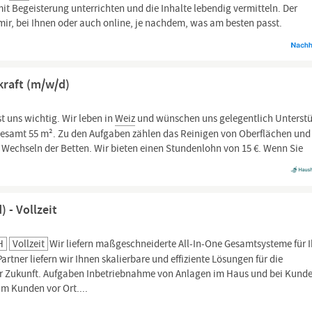
it Begeisterung unterrichten und die Inhalte lebendig vermitteln. Der
i mir, bei Ihnen oder auch online, je nachdem, was am besten passt.
kraft (m/w/d)
st uns wichtig. Wir leben in
Weiz
und wünschen uns gelegentlich Unterst
gesamt 55 m². Zu den Aufgaben zählen das Reinigen von Oberflächen und
echseln der Betten. Wir bieten einen Stundenlohn von 15 €. Wenn Sie
 - Vollzeit
H
Vollzeit
Wir liefern maßgeschneiderte All-In-One Gesamtsysteme für I
artner liefern wir Ihnen skalierbare und effiziente Lösungen für die
er Zukunft. Aufgaben Inbetriebnahme von Anlagen im Haus und bei Kunde
m Kunden vor Ort....