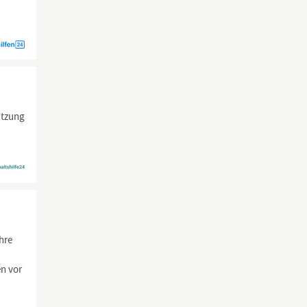
ützung
hre
n vor