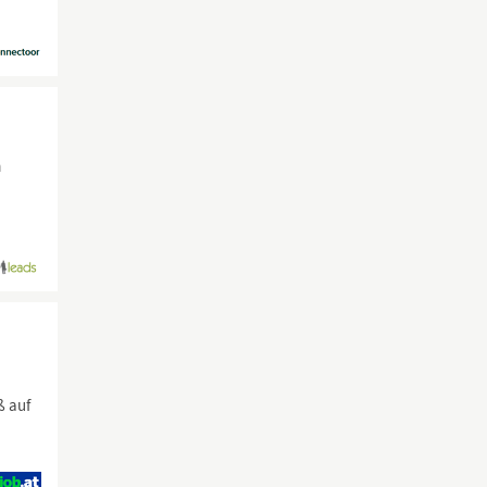
m
ß auf