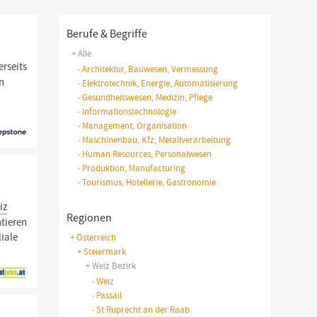
Berufe & Begriffe
+ Alle
rseits
-
Architektur, Bauwesen, Vermessung
n
-
Elektrotechnik, Energie, Automatisierung
-
Gesundheitswesen, Medizin, Pflege
-
Informationstechnologie
-
Management, Organisation
-
Maschinenbau, Kfz, Metallverarbeitung
-
Human Resources, Personalwesen
-
Produktion, Manufacturing
-
Tourismus, Hotellerie, Gastronomie
iz
Regionen
tieren
iale
+ Österreich
+ Steiermark
+ Weiz Bezirk
-
Weiz
-
Passail
-
St Ruprecht an der Raab