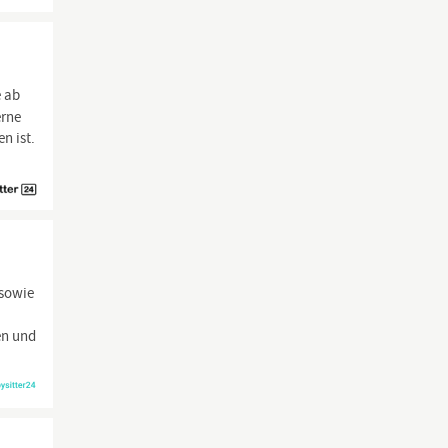
e ab
erne
n ist.
 sowie
en und