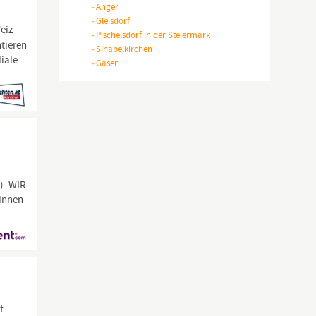
-
Anger
-
Gleisdorf
eiz
-
Pischelsdorf in der Steiermark
tieren
-
Sinabelkirchen
iale
-
Gasen
). WIR
:innen
f