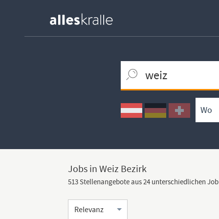
Keywortsuche
Ortssuche
Umkreissuche
Arbeitsform
Jobs in Weiz Bezirk
513 Stellenangebote aus 24 unterschiedlichen Jo
Sortierung