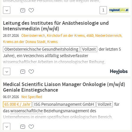
umsetzungsstarke Persönlichkeit für die Region Wien,
Niederösterreich
und Steiermark. Nach fundierter Einarbeitung
1
übernehmen Sie die folgenden breitgefächerten Aufgaben: Sie
betreuen die relevanten Krankenhäuser und Kliniken in Ihrer
Leitung des Institutes für Anästhesiologie und
Region mit zwei innovativen Produkten, die seit Kurzem...
Intensivmedizin (m/w/d)
28.07.2026
Oberösterreich, Kirchdorf an der Krems, 4560, Niederösterreich,
Krems an der Donau Stadt, Krems
Oberösterreichische Gesundheitsholding
Vollzeit
der letzten 5
Jahre), ein Verzeichnis allfällig selbstverfasster
wissenschaftlicher
Arbeiten in chronologischer Reihung,
sämtliche Ausbildungs- und Verwendungszeugnisse ab der
Promotion. Eine Strafregisterbescheinigung (bei BewerberInnen
aus dem nicht-öffentlichen Dienst) muss zum
Medical Scientific Liaison Manager Onkologie (m/w/d)
Bewerbungsgespräch beigebracht werden.
Geniale Einstiegschance
06.07.2026
Not Specified
65.000 € / Jahr
ISG Personalmanagement GmbH
Vollzeit
für
das
wissenschaftliche
Beziehungsmanagement des
Unternehmens in einem spezifischen onkologischen Bereich.
Durch Ihr umfassendes Know-how und Ihr vorhandenes Netzwerk
stellen Sie sicher, dass die für das Unternehmen relevanten