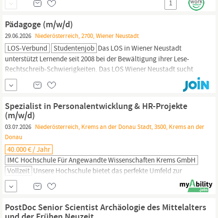
1
Pädagoge (m/w/d)
29.06.2026
Niederösterreich, 2700, Wiener Neustadt
LOS-Verbund
Studentenjob
Das LOS in Wiener Neustadt
unterstützt Lernende seit 2008 bei der Bewältigung ihrer Lese-
Rechtschreib-Schwierigkeiten. Das LOS Wiener Neustadt sucht
zur Verstärkung des Teams am Standort Wiener Neustadt in
absehbarer Zeit einen Pädagogen (m/w/d) auf Honorarbasis.
Unsere Förderarbeit wird
wissenschaftlich
begleitet und der
Spezialist in Personalentwicklung & HR-Projekte
Erfolg regelmäßig überprüft.
(m/w/d)
03.07.2026
Niederösterreich, Krems an der Donau Stadt, 3500, Krems an der
Donau
40.000 € / Jahr
IMC Hochschule Für Angewandte Wissenschaften Krems GmbH
Vollzeit
Unsere Hochschule bietet das perfekte Umfeld zur
persönlichen Weiterentwicklung für Lernende, Lehrende und
Mitarbeitende. Wir übernehmen die Verantwortung für die beste
Ausbildung und schaffen so wichtige Werte für die Zukunft
PostDoc Senior Scientist Archäologie des Mittelalters
unserer Gesellschaft. Das IMC Krems steht für Chancengleichheit
und der Frühen Neuzeit