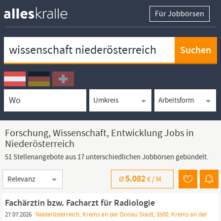
Für Jobbörsen
Keywortsuche
Ortssuche
Umkreissuche
Arbeitsform
Forschung, Wissenschaft, Entwicklung Jobs in
Niederösterreich
51 Stellenangebote aus 17 unterschiedlichen Jobbörsen gebündelt.
Sortierung
5.082
Ø
€ /
M.
Fachärztin bzw. Facharzt für Radiologie
27.07.2026
Niederösterreich, Krems an der Donau Stadt, 3500, Krems an der