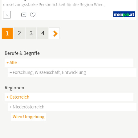
umsetzungsstarke Persönlichkeit für die Region Wien,
Niederösterreich
und Steiermark. Nach fundierter Einarbeitung
übernehmen Sie die folgenden breitgefächerten Aufgaben: Sie
betreuen die relevanten Krankenhäuser und Kliniken in Ihrer
Region mit zwei innovativen Produkten, die seit Kurzem...
1
2
3
4
Berufe & Begriffe
+ Alle
+ Forschung, Wissenschaft, Entwicklung
Regionen
+ Österreich
+ Niederösterreich
Wien Umgebung