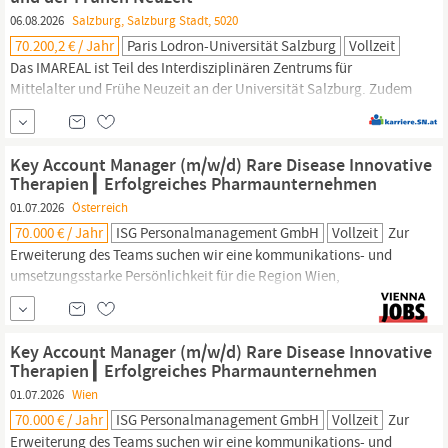
und Diversität. In diesem Sinne laden wir speziell Frauen,
06.08.2026
Salzburg, Salzburg Stadt, 5020
Bewerber innen mit...
70.200,2 € / Jahr
Paris Lodron-Universität Salzburg
Vollzeit
Das IMAREAL ist Teil des Interdisziplinären Zentrums für
Mittelalter und Frühe Neuzeit an der Universität Salzburg. Zudem
profitieren wir in hohem Maße von unserem Standort in
Krems/Donau und dem Forschungsumfeld in
Niederösterreich.
Über uns Die Universität Salzburg ist eine erfolgreiche und
Key Account Manager (m/w/d) Rare Disease Innovative
forschungsstarke Universität in Österreich, die
Therapien┃ Erfolgreiches Pharmaunternehmen
01.07.2026
Österreich
70.000 € / Jahr
ISG Personalmanagement GmbH
Vollzeit
Zur
Erweiterung des Teams suchen wir eine kommunikations- und
umsetzungsstarke Persönlichkeit für die Region Wien,
Niederösterreich
und Steiermark. Nach fundierter Einarbeitung
übernehmen Sie die folgenden breitgefächerten Aufgaben: Sie
betreuen die relevanten Krankenhäuser und Kliniken in Ihrer
Key Account Manager (m/w/d) Rare Disease Innovative
Region mit zwei innovativen Produkten, die seit Kurzem...
Therapien┃ Erfolgreiches Pharmaunternehmen
01.07.2026
Wien
70.000 € / Jahr
ISG Personalmanagement GmbH
Vollzeit
Zur
Erweiterung des Teams suchen wir eine kommunikations- und