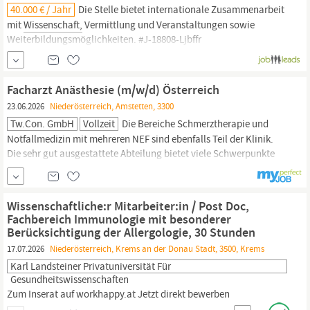
40.000 € / Jahr
Die Stelle bietet internationale Zusammenarbeit
mit
Wissenschaft,
Vermittlung und Veranstaltungen sowie
Weiterbildungsmöglichkeiten. #J-18808-Ljbffr
Facharzt Anästhesie (m/w/d) Österreich
23.06.2026
Niederösterreich, Amstetten, 3300
Tw.con. GmbH
Vollzeit
Die Bereiche Schmerztherapie und
Notfallmedizin mit mehreren NEF sind ebenfalls Teil der Klinik.
Die sehr gut ausgestattete Abteilung bietet viele Schwerpunkte
an, sodass für Sie als Facharzt für Anästhesie (m/w/d)
Spezialisierungsmöglichkeiten bestehen. Darüber hinaus können
Sie
wissenschaftlich
tätig werden.
Wissenschaftliche:r Mitarbeiter:in / Post Doc,
Fachbereich Immunologie mit besonderer
Berücksichtigung der Allergologie, 30 Stunden
17.07.2026
Niederösterreich, Krems an der Donau Stadt, 3500, Krems
Karl Landsteiner Privatuniversität Für
Gesundheitswissenschaften
Zum Inserat auf workhappy.at Jetzt direkt bewerben