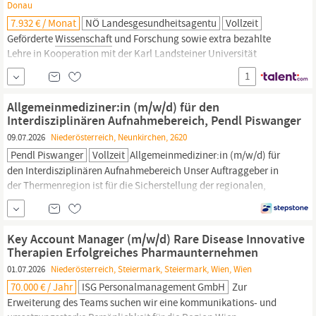
Donau
7.932 € / Monat
NÖ Landesgesundheitsagentu
Vollzeit
Geförderte
Wissenschaft
und Forschung sowie extra bezahlte
Lehre in Kooperation mit der Karl Landsteiner Universität
ermöglichen ein vielfältiges und abwechslungsreiches
1
Tätigkeitsfeld mit mehreren, attraktiven
Zusatzverdienstmöglichkeiten und flexiblen Arbeitsmodellen
Allgemeinmediziner:in (m/w/d) für den
(Homeoffice, Teleradiologie). Ein kollegiales Betriebsklima,
Interdisziplinären Aufnahmebereich, Pendl Piswanger
individuelle
09.07.2026
Niederösterreich, Neunkirchen, 2620
Pendl Piswanger
Vollzeit
Allgemeinmediziner:in (m/w/d) für
den Interdisziplinären Aufnahmebereich Unser Auftraggeber in
der Thermenregion ist für die Sicherstellung der regionalen,
gehobenen Gesundheitsversorgung zuständig. Als Lehrklinikum
ist der Standort maßgeblich an der Ausbildungs-,
Wissenschafts-
und Forschungszukunft des Landes
Niederösterreich
beteiligt.
Key Account Manager (m/w/d) Rare Disease Innovative
Therapien Erfolgreiches Pharmaunternehmen
01.07.2026
Niederösterreich, Steiermark, Steiermark, Wien, Wien
70.000 € / Jahr
ISG Personalmanagement GmbH
Zur
Erweiterung des Teams suchen wir eine kommunikations- und