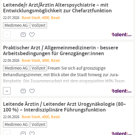
äquivalente Ausbildungen sind wünschenswert Notfallerfahrung,
Leitende/r Arzt/Ärztin Alterspsychiatrie – mit
vorzugsweise im industriellen Umfeld...
Entwicklungsmöglichkeit zur Chefarztfunktion
22.07.2026
Basel Stadt, 4000, Basel
Medimeo AG
Vollzeit
Praktischer Arzt / Allgemeinmedizinerin - bessere
Arbeitsbedingungen für Grenzgänger:innen
22.05.2026
Basel Stadt, 4000, Basel
Medimeo AG
Vollzeit
Freuen Sie sich auf grosszügige
Behandlungszimmer, mit Blick über die Stadt hinweg zur Jura-
Bergkette. Die Zusammenarbeit mit dem eingespielten MPA-Team
erleichtert den Alltag. Auch Wiedereinsteigerinnen oder Ärzte, die
Teilzeit arbeiten möchten, sind herzlich willkommen! Und als
weiterer Pluspunkt: Trotz zentraler Lage können Sie dank eigener
Leitende Ärztin / Leitender Arzt Urogynäkologie (80–
Tiefgarage auch problemlos...
100 %) – Interdisziplinäre Führungsfunktion
22.05.2026
Basel Stadt, 4000, Basel
Medimeo AG
Vollzeit