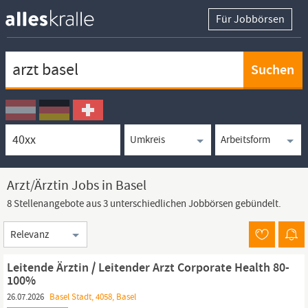
Für Jobbörsen
Keywortsuche
Ortssuche
Umkreissuche
Arbeitsform
Arzt/Ärztin Jobs in Basel
8 Stellenangebote aus 3 unterschiedlichen Jobbörsen gebündelt.
Sortierung
Leitende Ärztin / Leitender Arzt Corporate Health 80-
100%
26.07.2026
Basel Stadt, 4058, Basel