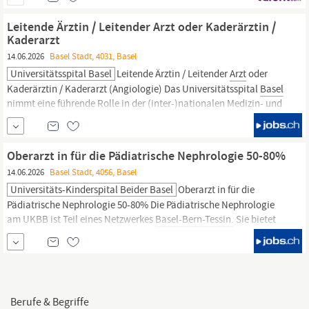
Leitende Ärztin / Leitender Arzt oder Kaderärztin /
Kaderarzt
14.06.2026
Basel Stadt, 4031, Basel
Universitätsspital Basel
Leitende Ärztin / Leitender
Arzt
oder
Kaderärztin / Kaderarzt (Angiologie) Das Universitätsspital
Basel
nimmt eine führende Rolle in der (inter-)nationalen Medizin- und
Forschungslandschaft ein. Unser Campus im Herzen der Stadt
Basel
steht für Innovationskraft,
Weiterentwicklungsmöglichkeiten und interdisziplinäre
Oberarzt in für die Pädiatrische Nephrologie 50-80%
Zusammenarbeit. Leitende Ärztin / Leitender
Arzt
oder
14.06.2026
Basel Stadt, 4056, Basel
Universitäts-Kinderspital Beider Basel
Oberarzt in für die
Pädiatrische Nephrologie 50-80% Die Pädiatrische Nephrologie
am UKBB ist Teil eines Netzwerkes
Basel-Bern-Tessin.
Sie bietet
das gesamte Spektrum von ambulanten und stationären
Behandlungen der pädiatrischen Nephrologie an. Eintrittsdatum:
per sofort oder nach Vereinbarung Ihre Aufgaben Sie betreuen
Kinder und Jugendliche mit...
Berufe & Begriffe