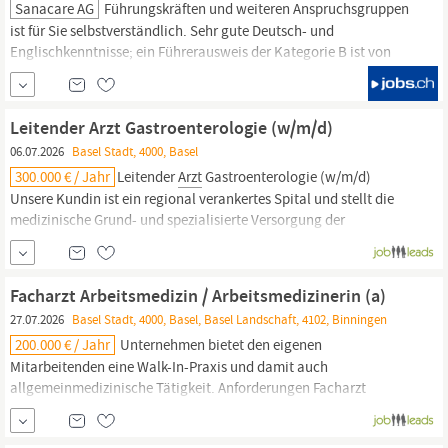
Sanacare AG
Führungskräften und weiteren Anspruchsgruppen
ist für Sie selbstverständlich. Sehr gute Deutsch- und
Englischkenntnisse; ein Führerausweis der Kategorie B ist von
Vorteil. Was diese Position besonders macht Diese Position
verbindet arbeitsmedizinische Fachverantwortung mit
allgemeinmedizinischer Tätigkeit in einer Walk-in-Praxis direkt
Leitender Arzt Gastroenterologie (w/m/d)
auf dem Novartis-Campus
Basel.
06.07.2026
Basel Stadt, 4000, Basel
300.000 € / Jahr
Leitender
Arzt
Gastroenterologie (w/m/d)
Unsere Kundin ist ein regional verankertes Spital und stellt die
medizinische Grund- und spezialisierte Versorgung der
Bevölkerung sicher. Das Leistungsspektrum umfasst insbesondere
die Innere Medizin und Gastroenterologie sowie weitere eng
vernetzte Fachbereiche. Die Versorgung ist
Facharzt Arbeitsmedizin / Arbeitsmedizinerin (a)
27.07.2026
Basel Stadt, 4000, Basel, Basel Landschaft, 4102, Binningen
200.000 € / Jahr
Unternehmen bietet den eigenen
Mitarbeitenden eine Walk-In-Praxis und damit auch
allgemeinmedizinische Tätigkeit. Anforderungen Facharzt
Arbeitsmedizin, von Vorteil ergänzt mit Allgemeinmedizin,
praktischer
Arzt
, Internist Dienstarztkurs SGNOR, ACLS oder