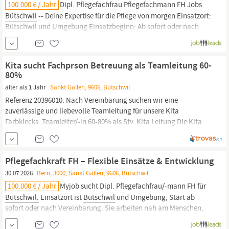
100.000 € / Jahr
Dipl. Pflegefachfrau Pflegefachmann FH Jobs
Bütschwil
-- Deine Expertise für die Pflege von morgen Einsatzort:
Bütschwil
und Umgebung Einsatzbeginn: Ab sofort oder nach
Vereinbarung. Dipl. Pflegefachfrau Pflegefachmann FH Jobs in
Bütschwil
bieten wir attraktive Möglichkeiten. Dipl.
Pflegefachfrau Pflegefachmann FH Jobs in
Kita sucht Fachprson Betreuung als Teamleitung 60-
80%
älter als 1 Jahr
Sankt Gallen, 9606, Bütschwil
Referenz 20396010: Nach Vereinbarung suchen wir eine
zuverlässige und liebevolle Teamleitung für unsere Kita
Farbklecks. Teamleiter/-in 60-80% als Stv. Kita Leitung Die Kita
Farbklecks in
Bütschwil
SG, ist eine Einrichtung für familien- und
schulergänzende Tagesbetreuung. Bei uns werden Kinder ab drei
Monaten bis zum Ende der Primarschule in zwei
Pflegefachkraft FH – Flexible Einsätze & Entwicklung
30.07.2026
Bern, 3000, Sankt Gallen, 9606, Bütschwil
100.000 € / Jahr
Myjob sucht Dipl. Pflegefachfrau/-mann FH für
Bütschwil.
Einsatzort ist
Bütschwil
und Umgebung; Start ab
sofort oder nach Vereinbarung. Sie arbeiten nah am Menschen,
bringen Fachwissen täglich ein und entwickeln sich weiter. Sie