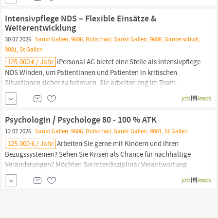
Intensivpflege NDS Winden ist hier besonders gefragt. Dein
Einstieg in die Intensivpflege NDS Winden Als Intensivpflege NDS
Intensivpflege NDS – Flexible Einsätze &
Winden arbeitest du mit...
Weiterentwicklung
30.07.2026
Sankt Gallen, 9606, Bütschwil, Sankt Gallen, 9608, Ganterschwil,
9001, St Gallen
125.000 € / Jahr
iPersonal AG bietet eine Stelle als Intensivpflege
NDS Winden, um Patientinnen und Patienten in kritischen
Situationen sicher zu betreuen. Sie arbeiten eng im Team,
überwachen Werte und reagieren rasch, wenn sich Zustände
ändern. Die Stelle umfasst verantwortungsvolle Aufgaben in der
Intensivpflege NDS Winden, mit Fokus auf ruhiges, entschlossenes
Psychologin / Psychologe 80 - 100 % ATK
Handeln und genaue...
12.07.2026
Sankt Gallen, 9606, Bütschwil, Sankt Gallen, 9001, St Gallen
125.000 € / Jahr
Arbeiten Sie gerne mit Kindern und ihren
Bezugssystemen? Sehen Sie Krisen als Chance für nachhaltige
Veränderungen? Möchten Sie interdisziplinär Verantwortung
übernehmen und sich fachlich weiterentwickeln? Dann bieten wir
Ihnen bei der Klinik Sonnenhof, Klinik für Kinder- und
Jugendpsychiatrie im Kanton St. Gallen eine spannende Position
als Psychologin / Psychologe 80 ...