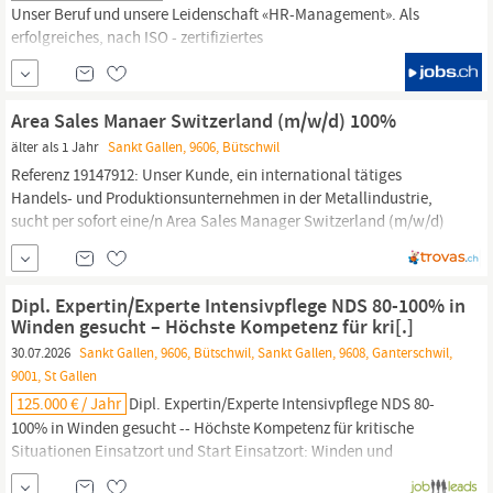
Unser Beruf und unsere Leidenschaft «HR-Management». Als
erfolgreiches, nach ISO - zertifiziertes
Personaldienstleistungsunternehmen mit 47 Filialen und über 250
Mitarbeitenden in der Schweiz, pflegt Flexsis AG seit 1997 mit
ihren spezialisierten Divisionen zu einer Vielzahl von
Area Sales Manaer Switzerland (m/w/d) 100%
Unternehmen und Kandidaten/innen eine partnerschaftliche...
älter als 1 Jahr
Sankt Gallen, 9606, Bütschwil
Referenz 19147912: Unser Kunde, ein international tätiges
Handels- und Produktionsunternehmen in der Metallindustrie,
sucht per sofort eine/n Area Sales Manager Switzerland (m/w/d)
100%. Ihre Hauptaufgaben: -Umsatzentwicklung im
Verkaufsgebiet in Zusammenarbeit mit Vertriebspartnern -
Gewinnung von Neukunden und Bewirtschaftung bestehender
Dipl. Expertin/Experte Intensivpflege NDS 80-100% in
Kundschaft -Vorführung von...
Winden gesucht – Höchste Kompetenz für kri[.]
30.07.2026
Sankt Gallen, 9606, Bütschwil, Sankt Gallen, 9608, Ganterschwil,
9001, St Gallen
125.000 € / Jahr
Dipl. Expertin/Experte Intensivpflege NDS 80-
100% in Winden gesucht -- Höchste Kompetenz für kritische
Situationen Einsatzort und Start Einsatzort: Winden und
Umgebung Einsatzbeginn: Ab sofort oder nach Vereinbarung.