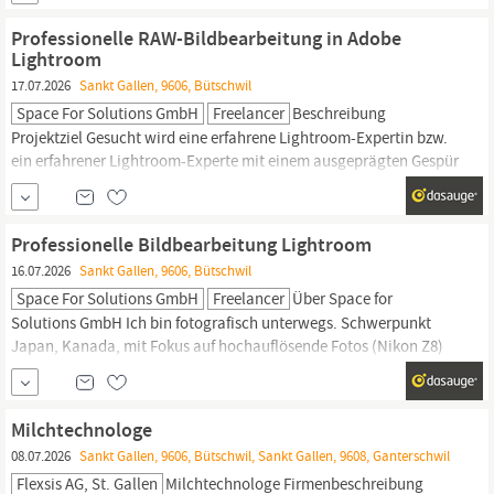
arbeiten in einem modernen Umfeld mit klaren Abläufen, starken
Teams und attraktiven Entwicklungschancen.
Professionelle RAW-Bildbearbeitung in Adobe
Lightroom
17.07.2026
Sankt Gallen, 9606, Bütschwil
Space For Solutions GmbH
Freelancer
Beschreibung
Projektziel Gesucht wird eine erfahrene Lightroom-Expertin bzw.
ein erfahrener Lightroom-Experte mit einem ausgeprägten Gespür
für Bildsprache, Licht und Stimmung. Ziel ist die professionelle
Entwicklung und Veredelung von RAW-Dateien, sodass
ausdrucksstarke, emotionale und ästhetisch überzeugende Bilder
Professionelle Bildbearbeitung Lightroom
entstehen, die optimal für den hochwertigen Druck...
16.07.2026
Sankt Gallen, 9606, Bütschwil
Space For Solutions GmbH
Freelancer
Über Space for
Solutions GmbH Ich bin fotografisch unterwegs. Schwerpunkt
Japan, Kanada, mit Fokus auf hochauflösende Fotos (Nikon Z8)
in Landschaftsfotografie, Tempelanlagen, blaue Stunde,
Architektur, … Nun kann ich auch selbst Fotos in Lightroom
entwickeln, habe aber kaum Zeit. Daher suchen Sie aus dem
Milchtechnologe
deutschsprachigen Raum die/den „ultimativ kreativen
08.07.2026
Sankt Gallen, 9606, Bütschwil, Sankt Gallen, 9608, Ganterschwil
Vollprofi“,...
Flexsis AG, St. Gallen
Milchtechnologe Firmenbeschreibung