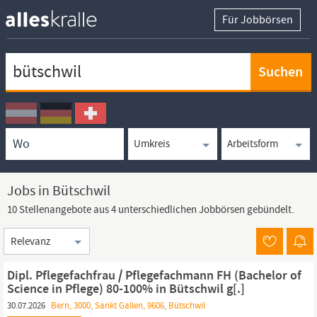
Für Jobbörsen
Keywortsuche
Ortssuche
Umkreissuche
Arbeitsform
Jobs in Bütschwil
10 Stellenangebote aus 4 unterschiedlichen Jobbörsen gebündelt.
Sortierung
Dipl. Pflegefachfrau / Pflegefachmann FH (Bachelor of
Science in Pflege) 80-100% in Bütschwil g[.]
30.07.2026
Bern, 3000, Sankt Gallen, 9606, Bütschwil