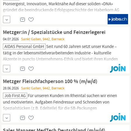
Pioniergeist, Innovation, Marktnähe Auf dieser soliden «DNA»
gründet die beeindruckende Erfolgsgeschichte der Haberkorn AG
mit Sitz in
Berneck.
Seit über 50 Jahren ist das Unternehmen erste
Ansprechpartnerin für Unternehmen in den Bereichen
Arbeitsschutz, Schläuche, Armaturen und technische Sortimente.
Metzger:in / Spezialstücke und Feinzerlegerei
04.07.2026
Sankt Gallen, 9442, Berneck
AIDAS Personal GmbH
Seit rund 60 Jahren setzt unser Kunde –
tätig in der lebensmittelverarbeitenden Industrie - kulturelle
Akzente in puncto Unternehmens-Ethik und bietet ihren Kunden
vom exquisiten Rohstoff aus der Region bis zum versandfertigen
Endprodukt einen hohen Qualitäts-Standard. Für dieses
renommierte Traditionsunternehmen im Chancental Rheintal,
Metzger Fleischfachperson 100 % (m/w/d)
suchen wir neue, talentierte ...
28.06.2026
Sankt Gallen, 9442, Berneck
Job First AG
Für unseren Kunden im Rheintal suchen wir einen
und motiviertein. Aufgaben Feindressur und Schneiden von
Spezialstücken (z.B. Edelteile) für die SB-Packungen
(Selbstbedienungsverpackungen) Mitarbeit beim Einrichten,
Bedienen und Reinigen der zugeteilten Maschinen und Anlagen
inkl. einfacher Störungsbehebungen Mitarbeit Vakuumieren,
Sales Manager MedTech Deutschland (m/w/d)