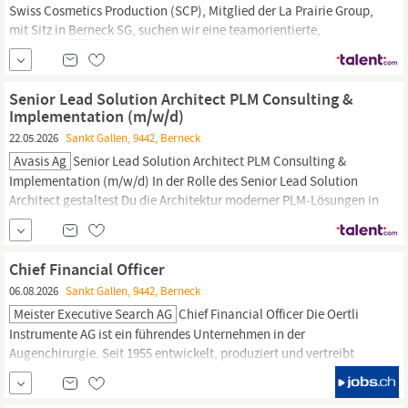
Swiss Cosmetics Production (SCP), Mitglied der La Prairie Group,
mit Sitz in
Berneck
SG, suchen wir eine teamorientierte,
zuverlässige Persönlichkeit als Quality Control Production
Assistant. In dieser abwechslungsreichen Funktion unterstützt du
zusammen mit deinen Teamkollegen den Produktionsprozess und
Senior Lead Solution Architect PLM Consulting &
Implementation (m/w/d)
22.05.2026
Sankt Gallen, 9442, Berneck
Avasis Ag
Senior Lead Solution Architect PLM Consulting &
Implementation (m/w/d) In der Rolle des Senior Lead Solution
Architect gestaltest Du die Architektur moderner PLM-Lösungen in
der DACH-Region. Diese Aufgaben erwarten Dich Übernahme der
architektonischen Gesamtverantwortung in komplexen PLM-
Projekten Übersetzung von Geschäftsanforderungen in
Chief Financial Officer
skalierbare Lösungs- und...
06.08.2026
Sankt Gallen, 9442, Berneck
Meister Executive Search AG
Chief Financial Officer Die Oertli
Instrumente AG ist ein führendes Unternehmen in der
Augenchirurgie. Seit 1955 entwickelt, produziert und vertreibt
Oertli hochpräzise Operationsgeräte, Instrumente und
Verbrauchsmaterialien für ophthalmologische Eingriffe. Als