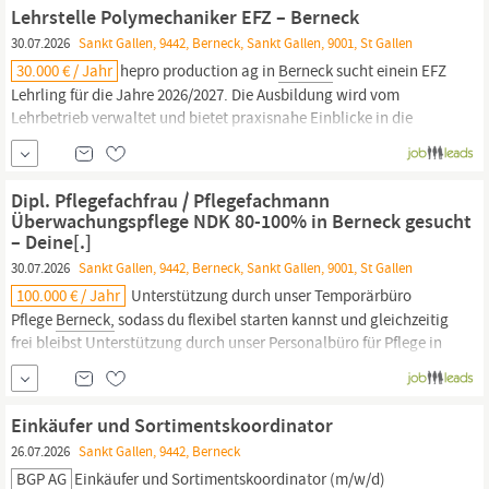
eigentümergeführtes Familienunternehmen mit Sitz im St. Galler
Lehrstelle Polymechaniker EFZ – Berneck
Rheintal verbindet Oertli Präzision mit...
30.07.2026
Sankt Gallen, 9442, Berneck, Sankt Gallen, 9001, St Gallen
30.000 € / Jahr
hepro production ag in
Berneck
sucht einein EFZ
Lehrling für die Jahre 2026/2027. Die Ausbildung wird vom
Lehrbetrieb verwaltet und bietet praxisnahe Einblicke in die
Fertigungstechnik. Du lernst im Team, erhältst Anleitung durch
erfahrene Lehrlingsbetreuerinnen und -betreuer und sammelst
Projekterfahrung in modernen Produktionsprozessen. Brutto-
Dipl. Pflegefachfrau / Pflegefachmann
Lohn
Überwachungspflege NDK 80-100% in Berneck gesucht
– Deine[.]
30.07.2026
Sankt Gallen, 9442, Berneck, Sankt Gallen, 9001, St Gallen
100.000 € / Jahr
Unterstützung durch unser Temporärbüro
Pflege
Berneck,
sodass du flexibel starten kannst und gleichzeitig
frei bleibst Unterstützung durch unser Personalbüro für Pflege in
Berneck,
sodass du begleitet wirst und dich sicher fühlst
Weiterbildungsmöglichkeiten, sodass du dich entwickeln kannst
und gleichzeitig dein Wissen ausbaust Ein...
Einkäufer und Sortimentskoordinator
26.07.2026
Sankt Gallen, 9442, Berneck
BGP AG
Einkäufer und Sortimentskoordinator (m/w/d)