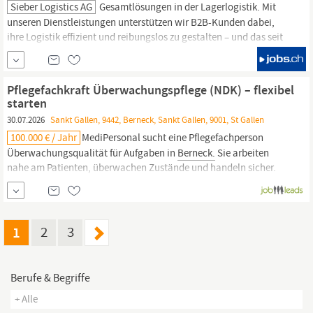
Sieber Logistics AG
Gesamtlösungen in der Lagerlogistik. Mit
unseren Dienstleistungen unterstützen wir B2B-Kunden dabei,
ihre Logistik effizient und reibungslos zu gestalten – und das seit
über 50 Jahren. Zur Verstärkung unseres Teams in
Berneck
(SG)
suchen wir per sofort oder nach Vereinbarung eine motivierte und
verantwortungsbewusste Persönlichkeit als PKW-Mechaniker...
Pflegefachkraft Überwachungspflege (NDK) – flexibel
starten
30.07.2026
Sankt Gallen, 9442, Berneck, Sankt Gallen, 9001, St Gallen
100.000 € / Jahr
MediPersonal sucht eine Pflegefachperson
Überwachungsqualität für Aufgaben in
Berneck.
Sie arbeiten
nahe am Patienten, überwachen Zustände und handeln sicher.
Die Stelle bietet Flexibilität und eine schnelle Einsatzmöglichkeit.
Sie bringen eine abgeschlossene Ausbildung als Pflegefachfrau/
Pflegefachmann Überwachungspflege NDK mit und arbeiten
ruhig,...
1
2
3
Berufe & Begriffe
+ Alle