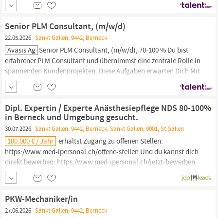
Softwarelösungen sowie ergänzender Dienstleistungen in den
Bereichen CAx, PLM und ALM Gewinnung neuer Kunden und
Senior PLM Consultant, (m/w/d)
strategische Weiterentwicklung bestehender Accounts...
22.05.2026
Sankt Gallen, 9442, Berneck
Avasis Ag
Senior PLM Consultant, (m/w/d), 70-100 % Du bist
erfahrener PLM Consultant und übernimmst eine zentrale Rolle in
spannenden Kundenprojekten. Diese Aufgaben erwarten Dich Mit
Deinem Know-how agierst Du idealerweise als Generalist,
verstehst sowohl fachliche als auch technische Zusammenhänge
und begleitest unsere Kunden zusammen mit deinem Team von
Dipl. Expertin / Experte Anästhesiepflege NDS 80-100%
der Analyse bis zur...
in Berneck und Umgebung gesucht.
30.07.2026
Sankt Gallen, 9442, Berneck, Sankt Gallen, 9001, St Gallen
100.000 € / Jahr
erhältst Zugang zu offenen Stellen:
https:/www.med-ipersonal.ch/offene-stellen Und du kannst dich
direkt bewerben: https:/www.med-ipersonal.ch/jetzt-bewerben
Unser Temporärbüro Pflege
Berneck
unterstützt dich, damit du
schnell starten kannst. Gleichzeitig begleitet dich unser
Personalbüro für Pflege in
Berneck,
sodass du dich gut...
PKW-Mechaniker/in
27.06.2026
Sankt Gallen, 9442, Berneck