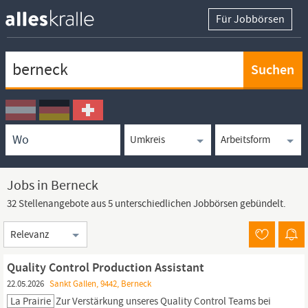
Für Jobbörsen
Keywortsuche
Ortssuche
Umkreissuche
Arbeitsform
Jobs in Berneck
32 Stellenangebote aus 5 unterschiedlichen Jobbörsen gebündelt.
Sortierung
Quality Control Production Assistant
22.05.2026
Sankt Gallen, 9442, Berneck
La Prairie
Zur Verstärkung unseres Quality Control Teams bei