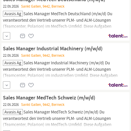
Verpacken und Auszeichnen der Produkte...
22.05.2026
Sankt Gallen, 9442, Berneck
Avasis Ag
Sales Manager MedTech Deutschland (m/w/d) Du
verantwortest den Vertrieb unserer PLM- und ALM-Lösungen
(Teamcenter, Polarion) im MedTech-Umfeld. Diese Aufgaben
erwarten Dich Verantwortung für den Vertrieb unserer
Softwarelösungen sowie ergänzender Dienstleistungen in den
Bereichen CAx, PLM und ALM Gewinnung neuer Kunden und
Sales Manager Industrial Machinery (m/w/d)
strategische Weiterentwicklung bestehender...
22.05.2026
Sankt Gallen, 9442, Berneck
Avasis Ag
Sales Manager Industrial Machinery (m/w/d) Du
verantwortest den Vertrieb unserer PLM- und ALM-Lösungen
(Teamcenter, Polarion) im industriellen Umfeld. Diese Aufgaben
erwarten Dich Verantwortung für den Vertrieb unserer
Softwarelösungen sowie ergänzender Dienstleistungen in den
Bereichen CAx, PLM und ALM. Gewinnung neuer Kunden und
Sales Manager MedTech Schweiz (m/w/d)
strategische Weiterentwicklung...
22.05.2026
Sankt Gallen, 9442, Berneck
Avasis Ag
Sales Manager MedTech Schweiz (m/w/d) Du
verantwortest den Vertrieb unserer PLM- und ALM-Lösungen
(Teamcenter, Polarion) im MedTech-Umfeld. Diese Aufgaben
erwarten Dich Verantwortung für den Vertrieb unserer