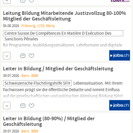
die Koordination und Weiterentwicklung der Berufsbildung. Sie
fördern Nachwuchstalente, begleiten...
Leitung Bildung Mitarbeitende Justizvollzug 80-100%
Mitglied der Geschäftsleitung
05.08.2026
Fribourg, 1723, Marly
Centre Suisse De Compétences En Matière D Exécution Des
Sanctions Pénales
für Programme, Ausbildungsstrukturen, Lehrformate und digitale
Bildungsangebote,
um den Justizvollzug praxisnah und
zukunftsgerichtet zu stärken Aufbau und Pflege von
Kooperationen mit
Bildungsinstitutionen
und nationalen
Leiter in Bildung / Mitglied der Geschäftsleitung
Partner:innen; punktuelle Zusammenarbeit mit internationalen
30.07.2026
Bern, 3008
Fachinstitutionen Mitgestaltung politisch relevanter...
Schweizerische Flüchtlingshilfe SFH
Lebenssituation. Mit ihrem
Fachwissen prägt sie die öffentliche Debatte und nimmt Einfluss
auf die gesellschaftlichen und politischen Abteilung
Bildung
führt
in der ganzen Schweiz praxisorientierte
Bildungsveranstaltungen,
Sensibilisierungsanlässe und
Tagungen für Erwachsene und Jugendliche durch. Dabei vereint
Leiter in Bildung (80-90%) / Mitglied der
sie auf einzigartige...
Geschäftsleitung
29.07.2026
Bern, 3000