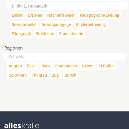
+ Bildung, Pädagogik
Lehrer
Erzieher
Nachhilfelehrer
Pädagogische Leitung
Sozialarbeiter
Sozialpädagoge
Kinderbetreuung
Pädagogik
Praktikum
Studentenjob
Regionen
+ Schweiz
Aargau
Basel
Bern
Graubünden
Luzern
St Gallen
Solothurn
Thurgau
Zug
Zürich