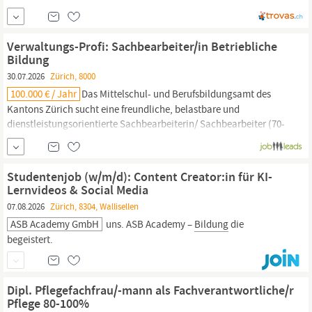
September 2025 eine n Mitarbeiter in im Stundenlohn im Bereich
Bildung/Tier
(max. 20%). Ihr Wirkungsbereich • Sie versorgen an
Sonn- und Feiertagen die Tiere
Verwaltungs-Profi: Sachbearbeiter/in Betriebliche
Bildung
30.07.2026
Zürich, 8000
100.000 € / Jahr
Das Mittelschul- und Berufsbildungsamt des
Kantons Zürich sucht eine freundliche, belastbare und
dienstleistungsorientierte Sachbearbeiterin/ Sachbearbeiter (70-
90%). Die Hauptaufgabe umfasst die administrative Betreuung
der Abteilung Betriebliche
Bildung
und die Erfassung der
Nachteilsausgleiche in der Beruflichen Grundbildung.
Studentenjob (w/m/d): Content Creator:in für KI-
Lernvideos & Social Media
07.08.2026
Zürich, 8304, Wallisellen
ASB Academy GmbH
uns. ASB Academy –
Bildung
die
begeistert.
Dipl. Pflegefachfrau/-mann als Fachverantwortliche/r
Pflege 80-100%