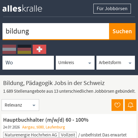
Für Jobbörsen
Keywortsuche
Ortssuche
Umkreissuche
Arbeitsform
Bildung, Pädagogik Jobs in der Schweiz
1.689 Stellenangebote aus 13 unterschiedlichen Jobbörsen gebündelt.
Sortierung
Hauptbuchhalter (m/w/d) 60 - 100%
24.07.2026
Aargau, 5080, Laufenburg
Naturenergie Hochrhein AG
Vollzeit
/ unbefristet Das erwartet