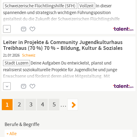
Schweizerische Flüchtlingshilfe (SFH)
Vollzeit
In dieser
spannenden und strategisch wichtigen Führungsposition
gestaltest du die Zukunft der Schweizerischen Flüchtlingshilfe
aktiv mit und verantwortest die nationale
Bildungsarbeit
der
Organisation. Mit deinem Team schaffst du Angebote, die
sensibilisieren, Wissen vermitteln, Kompetenzen fördern,
Leiter in Projekte & Community Jugendkulturhaus
Perspektiven zusammenbringen und einen wichtigen...
Treibhaus (70 %) 70 % – Bildung, Kultur & Soziales
21.07.2026
Schweiz
Stadt Luzern
Deine Aufgaben Du entwickelst, planst und
realisierst soziokulturelle Projekte für Jugendliche und junge
Erwachsene und förderst deren aktive Mitgestaltung. Mit
«Mitmach»-Projekten begeisterst du Jugendliche für das
Treibhaus und seine Angebote. Du hältst Präsentationen an
Schulen, vernetzt dich mit Jugendtreffs und baust Kooperationen
mit relevanten...
1
2
3
4
5
…
Berufe & Begriffe
+ Alle