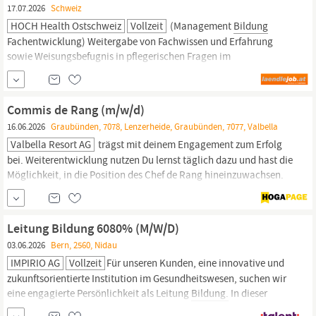
17.07.2026
Schweiz
HOCH Health Ostschweiz
Vollzeit
(Management
Bildung
Fachentwicklung) Weitergabe von Fachwissen und Erfahrung
sowie Weisungsbefugnis in pflegerischen Fragen im
Verantwortungsbereich Verantwortlich für Qualitätsarbeiten auf
der Station und Mitarbeit in der Qualitätsgruppe Chirurgie mit
monatlichen Sitzungen Was Sie für diese Stelle mitbringen
Commis de Rang (m/w/d)
Ausbildung als Dipl.
16.06.2026
Graubünden, 7078, Lenzerheide, Graubünden, 7077, Valbella
Valbella Resort AG
trägst mit deinem Engagement zum Erfolg
bei. Weiterentwicklung nutzen Du lernst täglich dazu und hast die
Möglichkeit, in die Position des Chef de Rang hineinzuwachsen.
Das bringst du mit
Bildung
& Motivation Du hast erste
Serviceerfahrung oder eine abgeschlossene Ausbildung in der
Gastronomie – oder bist bereit, alles zu lernen. ‍ Lernbereit &
Leitung Bildung 6080% (M/W/D)
03.06.2026
Bern, 2560, Nidau
IMPIRIO AG
Vollzeit
Für unseren Kunden, eine innovative und
zukunftsorientierte Institution im Gesundheitswesen, suchen wir
eine engagierte Persönlichkeit als Leitung
Bildung.
In dieser
vielseitigen Kaderfunktion übernehmen Sie die Verantwortung für