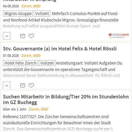
04.08.2026
Zürich, 8000
Migros-Gruppe
Vollzeit
Mehrfach Cumulus-Punkte auf Food-
und Nonfood-Artikel Klubschule Migros: Grosszügige finanzielle
Beteilung auf selbst ausgewählten Kursen Sport- und
Fitnessangebote: Kostenbeteiligungen an Abos von über 50
Migros-Fitness, Wellnes-, Aquaparks
Bildung:
Abgeschlossene
Grund- oder Weiterbildung Fachrichtung: als Kauffrau/-mann
Stv. Gouvernante (a) im Hotel Felix & Hotel Rössli
oder Ausbildung in der...
07.08.2026
Zürich, 8000
Hotel Felix Zürich
Vollzeit
Anstellungsart: Vollzeit Aufgaben Du
unterstützt die Gouvernante im operativen Tagesgeschäft und
übernimmst deren Stellvertretung in Abwesenheit. Du führst und
motivierst unser Housekeeping-Team und sorgst für reibungslose
Abläufe im Tagesgeschäft. Du behältst den Überblick über
Dienstpläne, Reinigungsprotokolle und Qualitätskontrollen und
Suchen Mitarbeitr in Bildung/Tier 20% im Stundenlohn
stellst die Einhaltung unserer...
im GZ Buchegg
älter als 1 Jahr
Zürich, 8050
Referenz 21077327: Die Zürcher Gemeinschaftszentren sind
soziokulturelle Einrichtungen für Bewohner innen der Stadt
Zürich. Das Gemeinschaftszentrum (GZ) Buchegg sucht per 1.