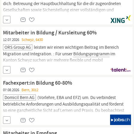
dich: Betreuung der Hauptbuchhaltung für die dir zugeordneten
Gesellschaften sowie Sicherstellung einer vollständigen und
ordnungsgemäßen Verbuchung der Geschäftsvorfälle Erstellung
von Monats-, Quartals- und Jahresabschlüssen sowie
Koordination der hierfür erforderlichen Aufgaben und
Mitarbeiter in Bildung / Kursleitung 60%
Abstimmungen
Bildung
von
12.07.2026
Schwyz, 6430
ORS Group AG
leisten wir einen wichtigen Beitrag im Bereich
Migration und Integration. : Für unser
Bildungsprogramm
im
Kanton Schwyz suchen wir mehrere flexible und mobil
einsetzbare
Bildungsmitarbeiter
innen / Kursleitende zu 60%.
Verantwortungen: Planung, Durchführung und Dokumentation
von
Bildungs-,
Sprachförderungs- und...
Fachexpert:in Bildung 60-80%
07.08.2026
Bern, 3012
Domicil Bern AG
(Vorlehre, EBA und EFZ) um. Du verbindest
betriebliche Anforderungen und Ausbildungsqualität und förderst
so eine ganzheitliche Sicht auf Lernen und Praxis. Du beobachtest
Trends in der Berufs- und Erwachsenenpädagogik und bringst
innovative Impulse in unsere
Bildungsarbeit
ein. Du wirkst an
bildungsstrategischen
Konzepten mit und leitest
Bildungs-
und...
Mitarbeiter in Empfang