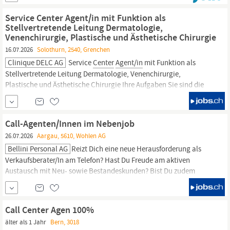
begeisterungsfähige Kollegin, welche Beruf und Ausbildung unter
einen Hut bringen möchte. Aufgaben Du nimmst die eingehenden
Service Center Agent/in mit Funktion als
Telefonate für...
Stellvertretende Leitung Dermatologie,
Venenchirurgie, Plastische und Ästhetische Chirurgie
16.07.2026
Solothurn, 2540, Grenchen
Clinique DELC AG
Service
Center
Agent/in
mit Funktion als
Stellvertretende Leitung Dermatologie, Venenchirurgie,
Plastische und Ästhetische Chirurgie Ihre Aufgaben Sie sind die
erste Ansprechperson für unsere Patienten und Kunden, die Sie
charmant, kompetent und mit viel Freude am Telefon bedienen
und betreuen. Sie führen gekonnt die Agenda unserer
Call-Agenten/Innen im Nebenjob
26.07.2026
Aargau, 5610, Wohlen AG
Bellini Personal AG
Reizt Dich eine neue Herausforderung als
Verkaufsberater/In am Telefon? Hast Du Freude am aktiven
Austausch mit Neu- sowie Bestandeskunden? Bist Du zudem
kommunikativ, offen und zuverlässig? Dann ist dies DEINE
Chance! Unser Kunde, ein national tätiges
Call
-
Center
mit
Spezialisierung im Verkauf von verschiedensten bekannten
Call Center Agen 100%
Produkten, ist auf der Suche nach mehreren motivierten
Call
-
älter als 1 Jahr
Bern, 3018
Agents.