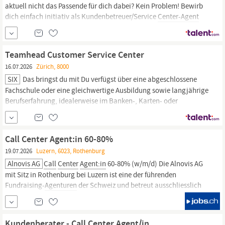
aktuell nicht das Passende für dich dabei? Kein Problem! Bewirb
dich einfach initiativ als Kundenbetreuer/Service
Center-Agent
(m/w/d) bei der TP Schweiz. Startdatum: Je nach
Projektanforderung - Wir kontaktieren dich bei passenden
Vakanzen Location: TP Switzerland, Richtiarkade 16, 8304
Teamhead Customer Service Center
Wallisellen, Schweiz Anstellu
16.07.2026
Zürich, 8000
SIX
Das bringst du mit Du verfügst über eine abgeschlossene
Fachschule oder eine gleichwertige Ausbildung sowie langjährige
Berufserfahrung, idealerweise im Banken-, Karten- oder
Zahlungsverkehrsumfeld. Du bringst solide Führungserfahrung
sowie Praxiserfahrung in einem
Call
Center,
Customer Interaction
Center
oder...
Call Center Agent:in 60-80%
19.07.2026
Luzern, 6023, Rothenburg
Alnovis AG
Call
Center
Agent:in
60-80% (w/m/d) Die Alnovis AG
mit Sitz in Rothenburg bei Luzern ist eine der führenden
Fundraising-
Agenturen
der Schweiz und betreut ausschliesslich
Non-Profit-Organisationen. Seit über 25 Jahren unterstützen wir
unsere Auftragsgeber:innen entlang des gesamten Fundraising-
Prozess:...
Kundenberater - Call Center Agent/in