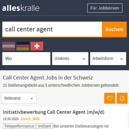
Für Jobbörsen
Keywortsuche
Ortssuche
Umkreissuche
Arbeitsform
Call Center Agent Jobs in der Schweiz
21 Stellenangebote aus 5 unterschiedlichen Jobbörsen gebündelt.
Sortierung
Initiativbewerbung Call Center Agent (m/w/d)
18.06.2026
Zürich, 8000
Teleperformance
Vollzeit
Bei unseren Stellenanzeigen ist