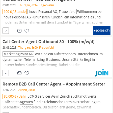
03.06.2026
Thurgau, 8274, Tägerwilen
100 € / Stunde
Inova Personal AG, Frauenfeld
Willkommen bei
inova Personal AG Für unseren Kunden, ein internationales und
modernes Unternehmen mit dem Standort in Tägerwilen, suchen
wir per sofort oder nach Vereinbarung mehrere Kundenberater -
Call
Center
Agent/in
50-100%. Kundenberater -
Call
Center
Agent/in
Ihre...
Call-Center-Agent Outbound 80 - 100% (m/w/d)
28.06.2026
Thurgau, 8500, Frauenfeld
MarketingPoint AG
Wir sind ein aufstrebendes Unternehmen im
dynamischen Telemarkting-Business. Unsere Stärke liegt in
unserer hohen Kundenorientierung. Dabei hat die
Kontaktqualität Priorität. Zur Verstärkung unseres engagierten
Outbound-Teams suchen wir per sofort oder nach Vereinbarung
kommunikative und verkaufsstarke
Call-Center-Agenten
/
Call-
Remote B2B Call Center Agent – Appointment Setter
Center-Agentinnen
27.07.2026
Zürich, 8000
80.000 € / Jahr
JCMG Services AG in Zürich sucht motivierte
Callcenter-
Agenten
für die telefonische Terminvereinbarung im
Geschäftskundenbereich. Du telefonierst gerne, gewinnst
Gesprächspartner und führst Gespräche mit Professionalität.