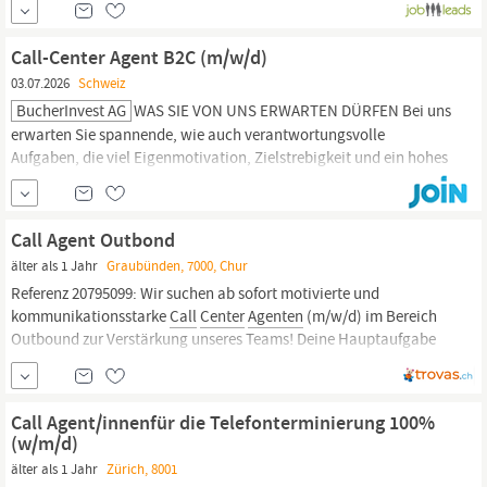
Gefordert sind sehr gute Deutschkenntnisse (ideal
Schweizerdeutsch), eine angenehme Telefonstimme,
Call-Center Agent B2C (m/w/d)
03.07.2026
Schweiz
BucherInvest AG
WAS SIE VON UNS ERWARTEN DÜRFEN Bei uns
erwarten Sie spannende, wie auch verantwortungsvolle
Aufgaben, die viel Eigenmotivation, Zielstrebigkeit und ein hohes
Engagement erfordern. Sie können sich die Arbeitseinteilung
selbstständig aufgliedern und profitieren von einem attraktiven
Karrieresystem. Die Dienstleistungen von Bucher Invest GmbH
Call Agent Outbond
sind darauf ausgelegt, einen...
älter als 1 Jahr
Graubünden, 7000, Chur
Referenz 20795099: Wir suchen ab sofort motivierte und
kommunikationsstarke
Call
Center
Agenten
(m/w/d) im Bereich
Outbound zur Verstärkung unseres Teams! Deine Hauptaufgabe
ist die Kundengewinnung und die Vereinbarung von Terminen für
unsere Geschäftspartner. Deine Aufgaben: Telefonische
Kontaktaufnahme mit...
Call Agent/innenfür die Telefonterminierung 100%
(w/m/d)
älter als 1 Jahr
Zürich, 8001