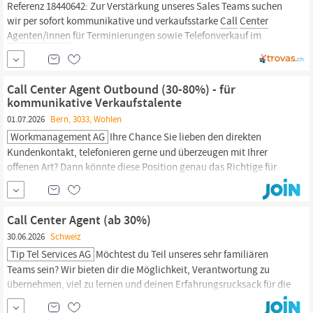
Referenz 18440642: Zur Verstärkung unseres Sales Teams suchen
wir per sofort kommunikative und verkaufsstarke
Call
Center
Agenten/innen
für Terminierungen sowie Telefonverkauf im
Bereich B2B. Deine Aufgaben: Telefonische Terminierung
Kommunikationsstärke für die Neukundenakquise Verkauf von
unseren Produkten Dein Profil:
Call Center Agent Outbound (30-80%) - für
kommunikative Verkaufstalente
01.07.2026
Bern, 3033, Wohlen
Workmanagement AG
Ihre Chance Sie lieben den direkten
Kundenkontakt, telefonieren gerne und überzeugen mit Ihrer
offenen Art? Dann könnte diese Position genau das Richtige für
Sie sein. Wir suchen extrovertierte, kommunikative
Persönlichkeiten mit natürlichem Verkaufsflair, die Freude daran
haben, aktiv auf Menschen zuzugehen, Bedürfnisse zu erkennen
Call Center Agent (ab 30%)
und passende Lösungen anzubieten....
30.06.2026
Schweiz
Tip Tel Services AG
Möchtest du Teil unseres sehr familiären
Teams sein? Wir bieten dir die Möglichkeit, Verantwortung zu
übernehmen, viel zu lernen und deinen Erfahrungsrucksack für die
Zukunft zu füllen! Wir suchen per sofort eine motivierte und