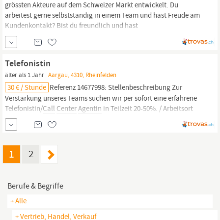
grössten Akteure auf dem Schweizer Markt entwickelt. Du
arbeitest gerne selbstständig in einem Team und hast Freude am
Kundenkontakt? Bist du freundlich und hast
Durchsetzungsvermögen? Wir suchen
Call
Center
Agenten
100%
Aufgaben bei Omnicom Durch professionelle Verkaufsgespräche
und kompetente Beratung am Telefon...
Telefonistin
älter als 1 Jahr
Aargau, 4310, Rheinfelden
30 € / Stunde
Referenz 14677998: Stellenbeschreibung Zur
Verstärkung unseres Teams suchen wir per sofort eine erfahrene
Telefonistin/
Call
Center
Agentin
in Teilzeit 20-50%. / Arbeitsort
Rheinfelden AG Ihre Aufgaben: In diesem Umfeld liegt der
Schwerpunkt Ihrer Tätigkeit in der Vereinbarung von Terminen für
den Aussendienst. Durch...
1
2
Berufe & Begriffe
+ Alle
+ Vertrieb, Handel, Verkauf