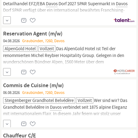
Detailhandel EFZ/EBA
Davos
Dorf 2027 SPAR Supermarkt in
Davos
Dorf SPAR verfügt über ein international bewährtes Franchising-
Konzept und betreibt damit eines der modernsten
Detailhandelskonzepte in der Schweiz. Über 90 SPAR Partner
führen erfolgreich einen oder mehrere SPAR Supermärkte oder
Reservation Agent (m/w)
SPAR express Convenience-Märkte...
04.08.2026
Graubünden, 7260, Davos
AlpenGold Hotel
Vollzeit
Das AlpenGold Hotel ist Teil der
renommierten Michel Reybier Hospitality Group. Gelegen in den
wunderschönen Bündner Alpen, 1560 Meter über dem
Meeresspiegel, in
Davos,
der höchstgelegenen Stadt Europas,
bietet das AlpenGold Hotel alles, was Ferien-, aber auch
Businessgäste sich wünschen. Alle 216 Zimmer und Suiten haben
Commis de Cuisine (m/w)
einen eigenen Balkon mit einer...
06.08.2026
Graubünden, 7260, Davos
Steigenberger Grandhotel Belvédère
Vollzeit
Wer sind wir? Das
Grandhotel Belvédère in
Davos
verbindet seit 1875 alpine Eleganz
mit internationalem Flair. In diesem Jahr feiern wir stolz unser
150-jähriges Jubiläum - eine Geschichte voller Gastfreundschaft,
Tradition und einzigartiger Erlebnisse. Mitten im Herzen von
Graubünden gelegen, ist
Davos
die
Chauffeur C/E