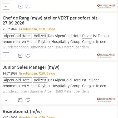
und Suiten, direkt im Zentrum von
Davos
Platz am Fusse des
Jakobshorns. Unsere füng Restaurants bieten eine vielseitige
Kulinarik, darunter das Jody s Restaurant &
Chef de Rang (m/w) atelier VERT per sofort bis
27.09.2026
21.07.2026
Graubünden, 7260, Davos
AlpenGold Hotel
Vollzeit
Das AlpenGold Hotel
Davos
ist Teil der
renommierten Michel Reybier Hospitality Group. Gelegen in den
wunderschönen Bündner Alpen, 1560 Meter über dem
Meeresspiegel, in
Davos,
der höchstgelegenen Stadt Europas,
bietet das AlpenGold Hotel alles, was Ferien, aber auch
Businessgäste sich wünschen. Das Hotel verfügt über 216
Junior Sales Manager (m/w)
luxuriöse Zimmer...
14.07.2026
Graubünden, 7260, Davos
AlpenGold Hotel
Vollzeit
Das AlpenGold Hotel ist Teil der
renommierten Michel Reybier Hospitality Group. Gelegen in den
wunderschönen Bündner Alpen, 1560 Meter über dem
Meeresspiegel, in
Davos,
der höchstgelegenen Stadt Europas,
bietet das AlpenGold Hotel alles, was Ferien-, aber auch
Businessgäste sich wünschen. Alle 216 Zimmer und Suiten haben
Rezeptionist (m/w)
einen eigenen Balkon mit einer...
13.07.2026
Graubünden, 7260, Davos