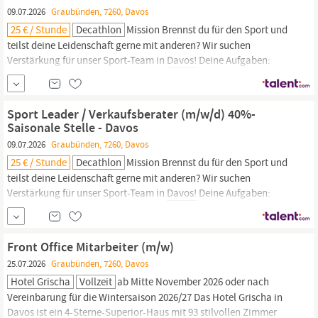
09.07.2026
Graubünden, 7260, Davos
25 € / Stunde
Decathlon
Mission Brennst du für den Sport und
teilst deine Leidenschaft gerne mit anderen? Wir suchen
Verstärkung für unser Sport-Team in
Davos!
Deine Aufgaben:
Mittendrin statt nur dabei Fachberatung Sport: Du bist die
Ansprechperson für unsere sportbegeisterte Kundschaft. Du
berätst kompetent, freundlich und auf Augenhöhe – egal für
Sport Leader / Verkaufsberater (m/w/d) 40%-
welche Sportart.
Saisonale Stelle - Davos
09.07.2026
Graubünden, 7260, Davos
25 € / Stunde
Decathlon
Mission Brennst du für den Sport und
teilst deine Leidenschaft gerne mit anderen? Wir suchen
Verstärkung für unser Sport-Team in
Davos!
Deine Aufgaben:
Mittendrin statt nur dabei Fachberatung Sport: Du bist die
Ansprechperson für unsere sportbegeisterte Kundschaft. Du
berätst kompetent, freundlich und auf Augenhöhe – egal für
Front Office Mitarbeiter (m/w)
welche Sportart.
25.07.2026
Graubünden, 7260, Davos
Hotel Grischa
Vollzeit
ab Mitte November 2026 oder nach
Vereinbarung für die Wintersaison 2026/27 Das Hotel Grischa in
Davos
ist ein 4-Sterne-Superior-Haus mit 93 stilvollen Zimmer