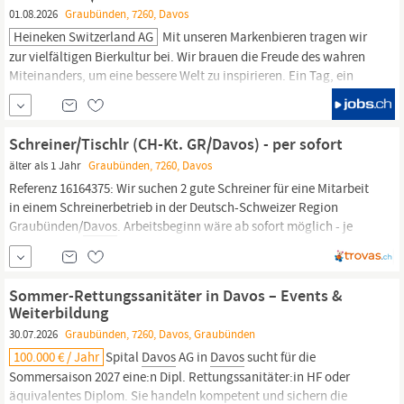
01.08.2026
Graubünden, 7260, Davos
Heineken Switzerland AG
Mit unseren Markenbieren tragen wir
zur vielfältigen Bierkultur bei. Wir brauen die Freude des wahren
Miteinanders, um eine bessere Welt zu inspirieren. Ein Tag, ein
Bier, ein Prost nach dem anderen. Für unsere Tochtergesellschaft
Stardrinks AG suchen wir am Standort
Davos
in Festanstellung
eine selbständige und motivierte Person als Chauffeur C/E (m/w)
Schreiner/Tischlr (CH-Kt. GR/Davos) - per sofort
älter als 1 Jahr
Graubünden, 7260, Davos
Referenz 16164375: Wir suchen 2 gute Schreiner für eine Mitarbeit
in einem Schreinerbetrieb in der Deutsch-Schweizer Region
Graubünden/
Davos
. Arbeitsbeginn wäre ab sofort möglich - je
nach direkter Vereinbarung mit Schweizer Arbeitgeber. Wir sind
eine private Personal- und Arbeitsvermittlung in der Region
Stuttgart und suchen
Sommer-Rettungssanitäter in Davos – Events &
Weiterbildung
30.07.2026
Graubünden, 7260, Davos, Graubünden
100.000 € / Jahr
Spital
Davos
AG in
Davos
sucht für die
Sommersaison 2027 eine:n Dipl. Rettungssanitäter:in HF oder
äquivalentes Diplom. Sie handeln kompetent und sichern die