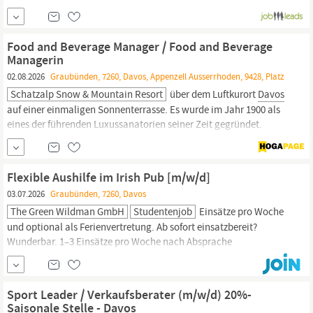
medizinische Erstversorgung bei Einsätzen im alpinen Umfeld,
betreuen Patienten nach Delegation und monitoren den Zustand
während des Einsatzes. Profitieren Sie von einem...
Food and Beverage Manager / Food and Beverage
Managerin
02.08.2026
Graubünden, 7260, Davos, Appenzell Ausserrhoden, 9428, Platz
Schatzalp Snow & Mountain Resort
über dem Luftkurort
Davos
auf einer einmaligen Sonnenterrasse. Es wurde im Jahr 1900 als
eines der führenden Luxussanatorien seiner Zeit gegründet.
Thomas Mann erwähnte es mehrmals in seinem Literaturklassiker
Der Zauberberg von 1924. Im Jahr 2008 erhielt das Hotel die
Auszeichnung, historisches Hotel der Schweiz und wir liegen
Flexible Aushilfe im Irish Pub [m/w/d]
trotzdem immer noch...
03.07.2026
Graubünden, 7260, Davos
The Green Wildman GmbH
Studentenjob
Einsätze pro Woche
und optional als Ferienvertretung. Ab sofort einsatzbereit?
Wunderbar. 1–3 Einsätze pro Woche nach Absprache
Ferienablösung möglich – wenn du magst und kannst Zentral an
der Promenade - quasi auf dem Schiabach Ideal für
Davoser:innen,
Rückkehrer:innen & Saison-Erfahrene Aufgaben
Sport Leader / Verkaufsberater (m/w/d) 20%-
Du bist Teil unseres kleinen,
Saisonale Stelle - Davos