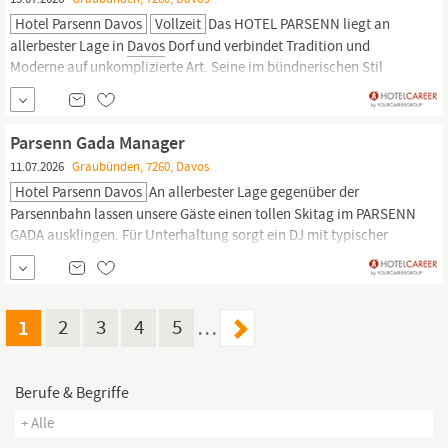
Hotel Parsenn Davos
Vollzeit
Das HOTEL PARSENN liegt an
allerbester Lage in
Davos
Dorf und verbindet Tradition und
Moderne auf unkomplizierte Art. Seine im bündnerischen Stil
gehaltenen Gebäude sind reich mit den traditionellen Scraffito
dekoriert und reflektieren unser modernes Konzept von Tradition.
Direkt gegenüber der Talstation der Parsennbahn gelegen,
Parsenn Gada Manager
befindet sich das...
11.07.2026
Graubünden, 7260, Davos
Hotel Parsenn Davos
An allerbester Lage gegenüber der
Parsennbahn lassen unsere Gäste einen tollen Skitag im PARSENN
GADA ausklingen. Für Unterhaltung sorgt ein DJ mit typischer
Après Ski Musik. Der PARSENN GADA ist das INLOKAL in
Davos
Dorf. Der Parsenn Gada mit 120 Sitzplätzen ist ein einzigartiger
Treffpunkt direkt an der Talstation Parsenn in
Davos.
1
2
3
4
5
…
Berufe & Begriffe
+ Alle